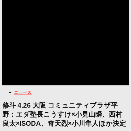
ニュース
修斗 4.26 大阪 コミュニティプラザ平
野：エダ塾長こうすけ×小見山瞬、西村
良太×ISODA、奇天烈×小川隼人ほか決定