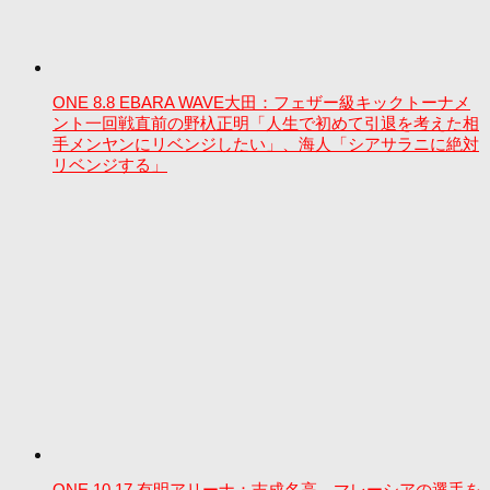
ONE 8.8 EBARA WAVE大田：フェザー級キックトーナメ
ント一回戦直前の野杁正明「人生で初めて引退を考えた相
手メンヤンにリベンジしたい」、海人「シアサラニに絶対
リベンジする」
ONE 10.17 有明アリーナ：吉成名高、マレーシアの選手を