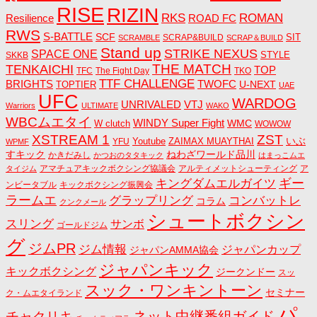
RISE
RIZIN
RKS
ROMAN
ROAD FC
Resilience
RWS
S-BATTLE
SCF
SIT
SCRAP&BUILD
SCRAMBLE
SCRAP＆BUILD
Stand up
STRIKE NEXUS
SPACE ONE
STYLE
SKKB
THE MATCH
TENKAICHI
TOP
TFC
The Fight Day
TKO
TTF CHALLENGE
BRIGHTS
TWOFC
U-NEXT
TOPTIER
UAE
UFC
WARDOG
UNRIVALED
VTJ
Warriors
ULTIMATE
WAKO
WBCムエタイ
WINDY Super Fight
WMC
W clutch
WOWOW
ZST
XSTREAM 1
いぶ
Youtube
ZAIMAX MUAYTHAI
YFU
WPMF
すキック
ねわざワールド品川
かきだみし
かつおのタタキック
はまっこムエ
アマチュアキックボクシング協議会
アルティメットシューティング
ア
タイジム
キングダムエルガイツ
ギー
ンビータブル
キックボクシング振興会
ラームエ
コンバットレ
グラップリング
コラム
クンクメール
シュートボクシン
スリング
サンボ
ゴールドジム
グ
ジムPR
ジム情報
ジャパンカップ
ジャパンAMMA協会
ジャパンキック
キックボクシング
ジークンドー
スッ
スック・ワンキントーン
セミナー
ク・ムエタイランド
パ
ネット中継番組ガイド
チャクリキ