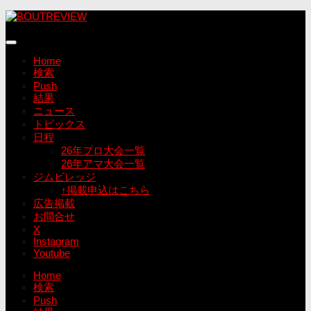
コ
ン
テ
ン
Home
ツ
検索
へ
Push
ス
結果
キ
ニュース
ッ
トピックス
プ
日程
26年プロ大会一覧
26年アマ大会一覧
ジムビレッジ
↑掲載申込はこちら
広告掲載
お問合せ
X
Instagram
Youtube
Home
検索
Push