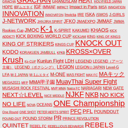
GRACHAN
HEAT
GRANDSLAM
GRACHA
HOLYFIELD JAPAN
IGF
Impact in Paris
IMMAF
HOPE
IBFムエタイ
IMSA
IMPACT
INNOATION
INNOVATION
ISKA
Invicta
IRE
J-GIRLS
iSMOS
INNOVATON
J-NETWORK
JMMAF
JFKO
JMAEXPO
JANJIRA SPIRIT
JMMA
K-1
JMOC
KHAOS
K-SPIRIT
Rookies Cup
KAKUMEI
KICK
KICK BOXING WORLD CUP
KING
ADDICT!
KICKJAM
KING OF KINGS
KNOCK OUT
KING OF STRIKERS
KINGS CUP
KROSS×OVER
KODO
KORAKUEN JAMBULL
KPKB
Krush
Kunlun Fight
LDH
LEGEND
LEGEND（アーツ
Ks-CUP
LEGION
主催）
LEGEND（ボクシング）
LEGION☆JAPAN
Level-G
MAキック
M-ONE
LFA
M-1 JAPAN
M-1ムエタイ
MAS FIGHT
MAX FC
MuayThai Super Fight
MMA甲子園
MEGA2021
MFP
NEW GATE
MUSASHI ROCK FESTIVAL
NARIAGARI
MVP MMA
Naiza FC
NJKF
NKB
NEXT☆LEVEL
NO KICK
NICE MIDDLE
ONE Championship
NO LIFE
OCEANS
NOVA
PFC
PFL
POUNDOUT
One Round
ONE SHOT
PETER AERTS SPIRIT
PR
POUND STORM
PRINCE REVOLUTION
POUND OUT
REBELS
QUINTET
REBEL FC
REBELLIOUS BEHAVIOR