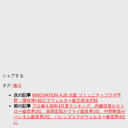
シェアする
タグ:
修斗
次の記事
INNOVATION 4.26 大阪 コミュニティプラザ平
野：櫻井博×祐己でウェルター級王座決定戦
前の記事
プロ修斗26年4月度ランキング。内藤頌貴がスト
ロー級世界2位、高岡宏気がフライ級世界1位、中野剛貴が
バンタム級世界2位、バレンズエラがウェルター級世界4位
に