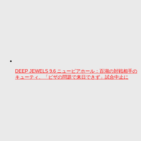
DEEP JEWELS 9.6 ニューピアホール：百湖の対戦相手の
キューティ、「ビザの問題で来日できず」試合中止に