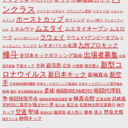
チームティアラ
ンクラス
ベラトール
ファイターズギルド
ブラジリアン柔術
ベルトレ
ホーストカップ
ボクシング
マッハ祭り
スリング
マリオンアパ
ムエタイ
ムエタイオープン
ミネルヴァ
ムエロ
レル
ラウェイ
ーク
ラウェイ×アンビータブル
ュートボクシング
ラ
九州プロキック
レキオバトル名護
リングス
ジャダムナン
修斗
出場者募集
全日本キックボクシング協会
出場
新型コ
巌流島
大和
広告
千葉キック
心技館
敬天愛人
選手募集
ロナウイルス
新日本キック
新空
新極真会
手
日本MMA審判機構
日本キックボクシング協議会
日本キックボクシング選手協会
格闘代理戦
柔術
格闘DREAMERS
映画
書評
東北格闘技連合会
争
極真会館
格闘技医学会
武林風
正道会館
極
格闘技振興議員連盟
沢村忠に真空を飛ばせた男
真正会
石渡伸太郎引退興行
神戸
直心会
空道
聖域
野良犬祭
蹴拳
達人
カップ
藤原祭
超人祭り
英雄伝説
静岡キック
雑文ラジオ