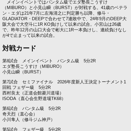
メインイベントではバンタム級でエダ塾長こうすけ
（MIBURO）と小見山瞬（BURST）が対戦する。41歳のベテラ
ン・エダは21年7月に左海清之に判定勝ち以降、修斗・
GLADIATOR・DEEPで合わせて7連敗中で、24年9月のDEEP大
阪大会で大空斗に1R KO負けして以来の試合。小宮山は26歳
で、昨年12月の山口大会で彬大に1R一本負けし、連続負けなし
が4で止まって以来の試合。
対戦カード
第8試合 メインイベント バンタム級 5分2R
エダ塾長こうすけ（MIBURO）
小見山瞬（BURST）
第7試合 セミファイナル 2026年度新人王決定トーナメント1
回戦 フェザー級 5分2R
西村良太（正道会館菱川道場）
ISODA（直心会生野道場TK68）
第6試合 バンタム級 5分2R
奇天烈（直心会）
小川隼人（修斗ジム神戸）
第5試合 フェザー級 5分2R