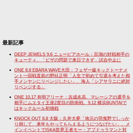
最新記事
DEEP JEWELS 9.6 ニューピアホール：百湖の対戦相手の
キューティ、「ビザの問題で来日できず」試合中止に
ONE 8.8 EBARA WAVE大田：フェザー級キックトーナメ
ント一回戦直前の野杁正明「人生で初めて引退を考えた相
手メンヤンにリベンジしたい」、海人「シアサラニに絶対
リベンジする」
ONE 10.17 有明アリーナ：吉成名高、マレーシアの選手を
相手にムエタイ王座2度目の防衛戦。9.12 横浜BUNTAIで
はキックルール初挑戦
KNOCK OUT 8.8 大阪：久井大夢「地元の羽曳野でしっか
り倒して、来年もやってもらえるようにつなげたい」。メ
インイベントでISKA世界王者モー・アブドゥラマンと対