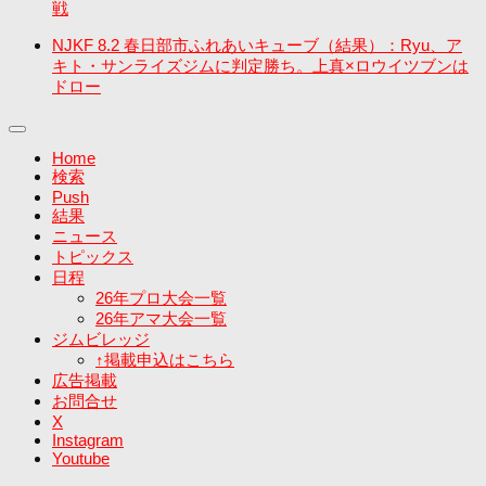
戦
NJKF 8.2 春日部市ふれあいキューブ（結果）：Ryu、ア
キト・サンライズジムに判定勝ち。上真×ロウイツブンは
ドロー
Home
検索
Push
結果
ニュース
トピックス
日程
26年プロ大会一覧
26年アマ大会一覧
ジムビレッジ
↑掲載申込はこちら
広告掲載
お問合せ
X
Instagram
Youtube