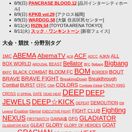
8/9(日)
PANCRASE BLOOD.12
[品川インターシティホー
ル]
8/9(日)
KPKB vol.29
[アクロス福岡]
8/9(日)
WARDOG.58
[大阪 住吉区民センター]
8/11(火)
RIZIN.54
[TOYOTA ARENA TOKYO]
8/11(火)
スック・ワンキントーン
[新宿フェイス]
大会・競技・分野別タグ
ABEMA
AbemaTV
ACF
1MC
ALL
AJKN
ADCC
ACB
Bigbang
Bellator
BOX WORLD
BEAST
AROUSAL
BFC
Bgibang
BOM
BOUT
BLACK COMBAT
BLOOM FC
BORDER
BKFC
BRAVE FIGHT
BRAVE
Breakthrough
BreakingDown
COLORS
Combat
BURST
CFFC
CRAZY KING
CMA
Combate Global
DEEP
DEEP
CROSS
DATE
D-SPIRAL
DEAD HEAT
JEWELS
DEEP☆KICK
DEMOLITION
DEFEAT
EM
Fighting
FIGHT CLUB
Eruption
Eternal
Legend
EXECUTIVE FIGHT
NEXUS
GLADIATOR
GAINA魂
GFG
FIRSTMATCH
GLORY
GOAT
GLEAT
GLORY OF HEROES
GLADIATOR KICK