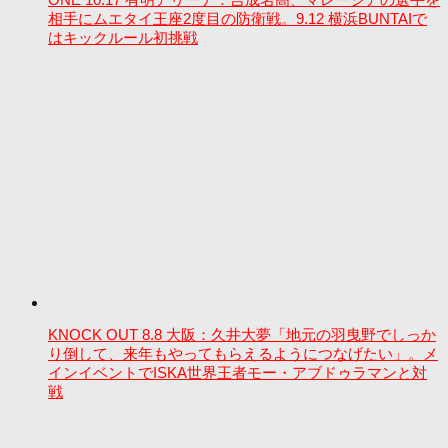
相手にムエタイ王座2度目の防衛戦。9.12 横浜BUNTAIで
はキックルール初挑戦
KNOCK OUT 8.8 大阪：久井大夢「地元の羽曳野でしっか
り倒して、来年もやってもらえるようにつなげたい」。メ
インイベントでISKA世界王者モー・アブドゥラマンと対
戦