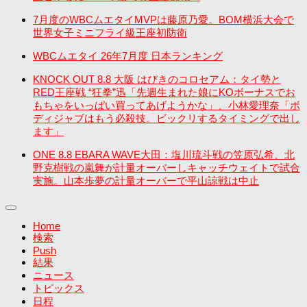
7月度のWBCムエタイMVPは藤原乃愛。BOM横浜大会で
世界女子ミニフライ級王座初防衛
WBCムエタイ 26年7月度 日本ランキング
KNOCK OUT 8.8 大阪 はびきのコロセアム：タイ勢と
RED王座戦 “狂拳”迅「先週生まれた娘にKOボーナスでお
もちゃをいっぱい買ってあげようかな」、小林愛理奈「ボ
ディジャブはもう必殺技。ビックリするタイミングで出し
ます」
ONE 8.8 EBARA WAVE大田：塩川琉斗戦の笠原弘希、北
野克樹戦の嵐舞が計量オーバーしキャッチウェイトで試合
実施。山本歩夢の計量オーバーで平山諒戦は中止
Home
検索
Push
結果
ニュース
トピックス
日程