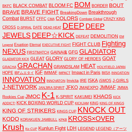
BOM
BOUT
BLACK COMBAT
BLOOM FC
BORDER
BKFC
BRAVE FIGHT
BRAVE
Breakthrough
BreakingDown
COLORS
Combat
BURST
CFFC
CRAZY KING
CMA
Combate Global
DEEP
DEEP
CROSS
DATE
D-SPIRAL
DEAD HEAT
JEWELS
DEEP☆KICK
DEMOLITION
DEFEAT
EM
Fighting
FIGHT CLUB
Eruption
Eternal
Legend
EXECUTIVE FIGHT
NEXUS
GLADIATOR
GAINA魂
GFG
FIRSTMATCH
GLORY
GOAT
GLEAT
GLORY OF HEROES
GLADIATOR KICK
GRACHAN
HEAT
GRANDSLAM
GRACHA
HOLYFIELD JAPAN
IGF
Impact in Paris
IMMAF
HOPE
IBFムエタイ
IMSA
IMPACT
INNOATION
INNOVATION
ISKA
Invicta
IRE
J-GIRLS
iSMOS
INNOVATON
J-NETWORK
JMMAF
JFKO
JMAEXPO
JANJIRA SPIRIT
JMMA
K-1
JMOC
KHAOS
K-SPIRIT
Rookies Cup
KAKUMEI
KICK
KICK BOXING WORLD CUP
KING
ADDICT!
KICKJAM
KING OF KINGS
KNOCK OUT
KING OF STRIKERS
KINGS CUP
KROSS×OVER
KODO
KORAKUEN JAMBULL
KPKB
Krush
Kunlun Fight
LDH
LEGEND
LEGEND（アーツ
Ks-CUP