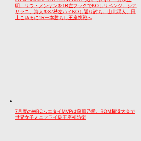
明、リウ・メンヤンを1R左フックでKOしリベンジ。シア
サラニ、海人を87秒左ハイKOし返り討ち。山北渓人、田
上こゆるに1R一本勝ちし王座挑戦へ
7月度のWBCムエタイMVPは藤原乃愛。BOM横浜大会で
世界女子ミニフライ級王座初防衛