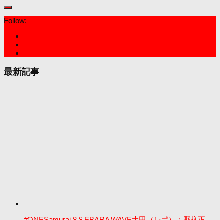
Follow:
最新記事
#ONESamurai 8.8 EBARA WAVE大田（レポ）：野杁正