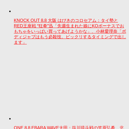
KNOCK OUT 8.8 大阪 はびきのコロセアム：タイ勢と
RED王座戦 “狂拳”迅「先週生まれた娘にKOボーナスでお
もちゃをいっぱい買ってあげようかな」、小林愛理奈「ボ
ディジャブはもう必殺技。ビックリするタイミングで出し
ます」
ONE 8.8 EBARA WAVE大田：塩川琉斗戦の笠原弘希、北