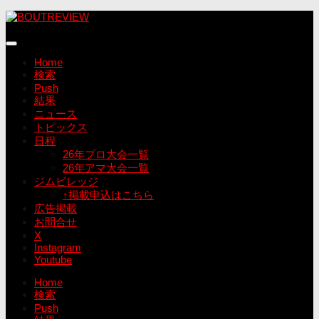
コ
ン
テ
ン
Home
ツ
検索
へ
Push
ス
結果
キ
ニュース
ッ
トピックス
プ
日程
26年プロ大会一覧
26年アマ大会一覧
ジムビレッジ
↑掲載申込はこちら
広告掲載
お問合せ
X
Instagram
Youtube
Home
検索
Push