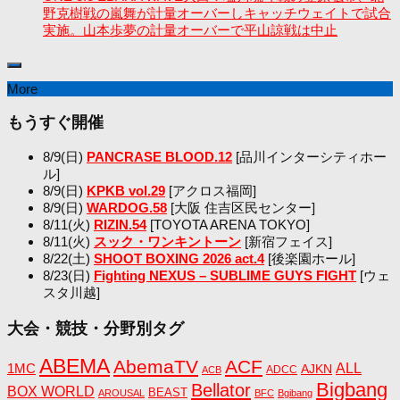
野克樹戦の嵐舞が計量オーバーしキャッチウェイトで試合
実施。山本歩夢の計量オーバーで平山諒戦は中止
More
もうすぐ開催
8/9(日)
PANCRASE BLOOD.12
[品川インターシティホー
ル]
8/9(日)
KPKB vol.29
[アクロス福岡]
8/9(日)
WARDOG.58
[大阪 住吉区民センター]
8/11(火)
RIZIN.54
[TOYOTA ARENA TOKYO]
8/11(火)
スック・ワンキントーン
[新宿フェイス]
8/22(土)
SHOOT BOXING 2026 act.4
[後楽園ホール]
8/23(日)
Fighting NEXUS – SUBLIME GUYS FIGHT
[ウェ
スタ川越]
大会・競技・分野別タグ
ABEMA
AbemaTV
ACF
1MC
ALL
AJKN
ADCC
ACB
Bigbang
Bellator
BOX WORLD
BEAST
AROUSAL
BFC
Bgibang