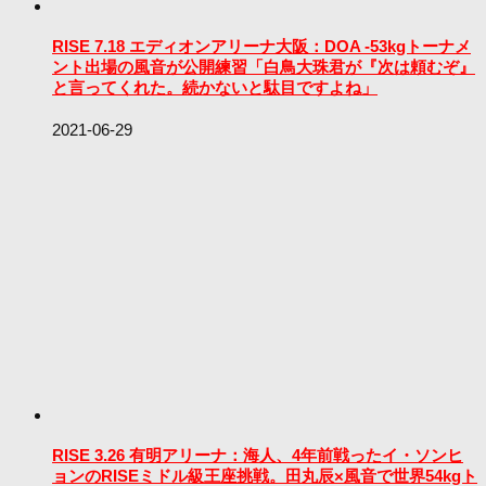
RISE 7.18 エディオンアリーナ大阪：DOA -53kgトーナメ
ント出場の風音が公開練習「白鳥大珠君が『次は頼むぞ』
と言ってくれた。続かないと駄目ですよね」
2021-06-29
RISE 3.26 有明アリーナ：海人、4年前戦ったイ・ソンヒ
ョンのRISEミドル級王座挑戦。田丸辰×風音で世界54kgト