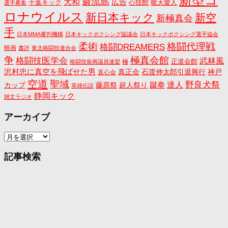
新型コ
巌流島
大和
広告
千葉キック
心技館
敬天愛人
選手募集
ロナウイルス
新日本キック
新空
新極真会
手
日本MMA審判機構
日本キックボクシング協議会
日本キックボクシング選手協会
格闘代理戦
柔術
格闘DREAMERS
映画
書評
東北格闘技連合会
争
極真会館
格闘技医学会
武林風
正道会館
極
格闘技振興議員連盟
沢村忠に真空を飛ばせた男
真正会
石渡伸太郎引退興行
神戸
直心会
空道
聖域
野良犬祭
蹴拳
達人
カップ
藤原祭
超人祭り
英雄伝説
静岡キック
雑文ラジオ
アーカイブ
ア
ー
カ
記事検索
イ
ブ