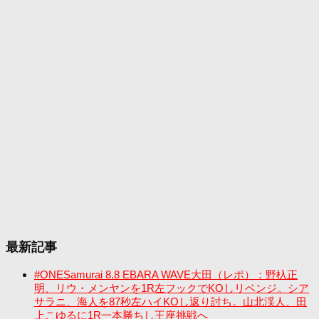
最新記事
#ONESamurai 8.8 EBARA WAVE大田（レポ）：野杁正
明、リウ・メンヤンを1R左フックでKOしリベンジ。シア
サラニ、海人を87秒左ハイKOし返り討ち。山北渓人、田
上こゆるに1R一本勝ちし王座挑戦へ