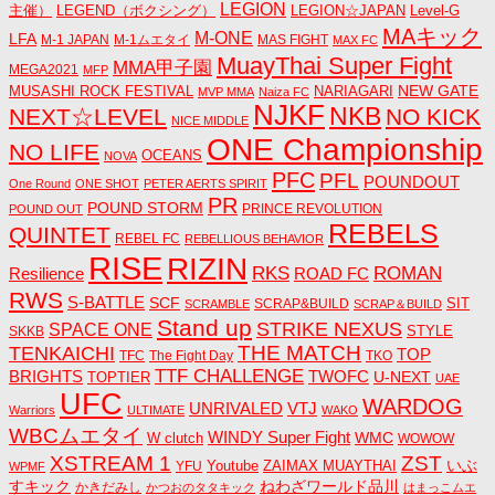
LEGION
主催）
LEGEND（ボクシング）
LEGION☆JAPAN
Level-G
MAキック
M-ONE
LFA
M-1 JAPAN
M-1ムエタイ
MAS FIGHT
MAX FC
MuayThai Super Fight
MMA甲子園
MEGA2021
MFP
NEW GATE
MUSASHI ROCK FESTIVAL
NARIAGARI
MVP MMA
Naiza FC
NJKF
NKB
NEXT☆LEVEL
NO KICK
NICE MIDDLE
ONE Championship
NO LIFE
OCEANS
NOVA
PFC
PFL
POUNDOUT
One Round
ONE SHOT
PETER AERTS SPIRIT
PR
POUND STORM
PRINCE REVOLUTION
POUND OUT
REBELS
QUINTET
REBEL FC
REBELLIOUS BEHAVIOR
RISE
RIZIN
RKS
ROMAN
ROAD FC
Resilience
RWS
S-BATTLE
SCF
SIT
SCRAP&BUILD
SCRAMBLE
SCRAP＆BUILD
Stand up
STRIKE NEXUS
SPACE ONE
STYLE
SKKB
THE MATCH
TENKAICHI
TOP
TFC
The Fight Day
TKO
TTF CHALLENGE
BRIGHTS
TWOFC
U-NEXT
TOPTIER
UAE
UFC
WARDOG
UNRIVALED
VTJ
Warriors
ULTIMATE
WAKO
WBCムエタイ
WINDY Super Fight
WMC
W clutch
WOWOW
ZST
XSTREAM 1
いぶ
Youtube
ZAIMAX MUAYTHAI
YFU
WPMF
すキック
ねわざワールド品川
かきだみし
かつおのタタキック
はまっこムエ