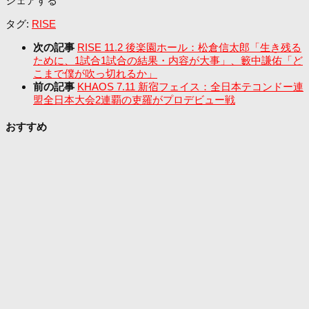
シェアする
タグ:
RISE
次の記事
RISE 11.2 後楽園ホール：松倉信太郎「生き残る
ために、1試合1試合の結果・内容が大事」、籔中謙佑「ど
こまで僕が吹っ切れるか」
前の記事
KHAOS 7.11 新宿フェイス：全日本テコンドー連
盟全日本大会2連覇の吏羅がプロデビュー戦
おすすめ