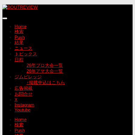
コ
ン
テ
ン
Home
ツ
検索
へ
Push
ス
結果
キ
ニュース
ッ
トピックス
プ
日程
26年プロ大会一覧
26年アマ大会一覧
ジムビレッジ
↑掲載申込はこちら
広告掲載
お問合せ
X
Instagram
Youtube
Home
検索
Push