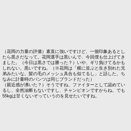
（花岡の力量の評価）素直に強いですけど、一個印象あるとし
たら黒さだなって。花岡選手は黒いんで、今回僕も仕上げてき
ました。（今日は黒さでは勝った？）いや、ギリ負けてるかも
しれない。黒いですね。（※花岡は「横に並ぶと生き別れた兄
弟みたいな。髪の毛のメッシュ具合も似てるし」と話した。ち
なみに計量時のパンツは同じブランドだった）
（親近感が沸いた？）そうですね。ファイターとして認めてい
るし、全然油断もないですし、チャンピオンですからね。でも
55kgは甘くないぞっていうのを見せたいですね。