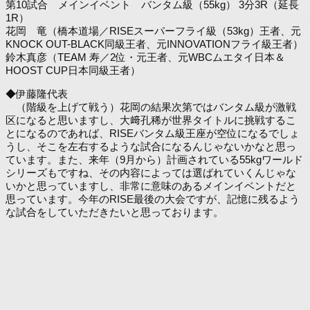
第10試合 メインイベント バンタム級（55kg） 3分3R（延長
1R）
花岡 竜（橋本道場／RISEスーパーフライ級（53kg）王者、元
KNOCK OUT-BLACK同級王者、元INNOVATIONフライ級王者）
鈴木真彦（TEAM 寿／2位・元王者、元WBCムエタイ日本＆
HOOST CUP日本同級王者）
◆伊藤隆代表
（階級を上げて戦う）花岡の結果次第ではバンタム級が激戦
区になると思いますし、大﨑孔稀が世界タイトルに挑戦するこ
とになるのであれば、RISEバンタム級王座が空位になるでしょ
うし、そこを左右するような試合になるんじゃないかなと思っ
ています。また、来年（9月から）計画されている55kgワールド
シリーズもですね、その内容によっては選ばれていくんじゃな
いかと思っていますし、非常に意味のあるメインイベントだと
思っています。今年のRISE最後の大会ですが、記憶に残るよう
な試合をしていただきたいと思っております。