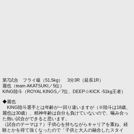
第7試合 フライ級（51.5kg） 3分3R（延長1R）
麗也（team AKATSUKI／5位）
KING陸斗（ROYAL KINGS／7位、DEEP☆KICK -51kg王者）
◆麗也
KING陸斗選手とは年齢が一回り違いますが（※陸斗は18歳、
麗也は30歳）、精神年齢は自分も負けていないので、噛み合っ
た熱い試合ができると思います。
（試合のテーマは？）子供心を持ちながらキャリアを重ね、経
験とかを得て強くなったので「子供と大人の融合したスタイ