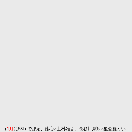
（
1月
に53kgで那須川龍心×上村雄音、長谷川海翔×星憂雅とい