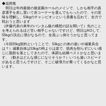
◆花岡竜
明日は年内最後の後楽園ホールのメインで、しかも相手の真
彦選手を差し置いて赤コーナーを選んでもらったので、その意
味を理解し、53kgのチャンピオンという肩書を忘れて、全力で
戦おうと思います
（伊藤代表の来年のバンタム級の構想の話を聞いて）先のこと
を考えられるほど甘い相手じゃないですけど、明日はKOして、
55kgの頂点に僕がなるので、全員ぶっ倒そうかなと思ってま
す。
（今回55kg契約ということで、53kgとの体の違いや減量具合
は？）減量自体は53kgの時よりは楽で、筋肉を削らずにいい感
じに脂肪を落としてきたので、体調も結構ベストかなと思いま
す。（動きはどんな感じになりそうか？）いつも速いスピード
があると思うんですけど、そこに破壊力が乗ってくるかなと思
います。