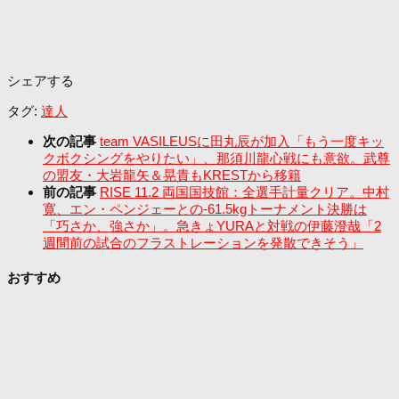
シェアする
タグ:
達人
次の記事
team VASILEUSに田丸辰が加入「もう一度キッ
クボクシングをやりたい」、那須川龍心戦にも意欲。武尊
の盟友・大岩龍矢＆晃貴もKRESTから移籍
前の記事
RISE 11.2 両国国技館：全選手計量クリア。中村
寛、エン・ペンジェーとの-61.5kgトーナメント決勝は
「巧さか、強さか」。急きょYURAと対戦の伊藤澄哉「2
週間前の試合のフラストレーションを発散できそう」
おすすめ