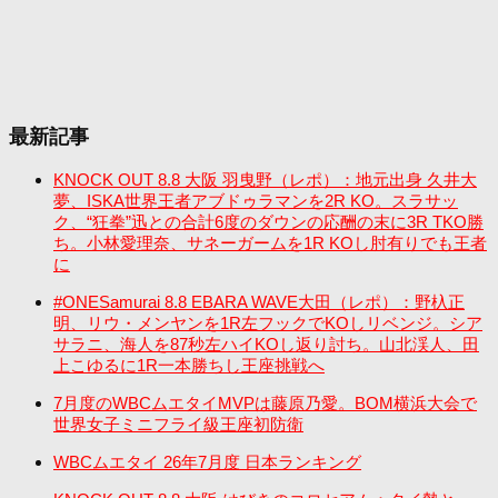
最新記事
KNOCK OUT 8.8 大阪 羽曳野（レポ）：地元出身 久井大
夢、ISKA世界王者アブドゥラマンを2R KO。スラサッ
ク、“狂拳”迅との合計6度のダウンの応酬の末に3R TKO勝
ち。小林愛理奈、サネーガームを1R KOし肘有りでも王者
に
#ONESamurai 8.8 EBARA WAVE大田（レポ）：野杁正
明、リウ・メンヤンを1R左フックでKOしリベンジ。シア
サラニ、海人を87秒左ハイKOし返り討ち。山北渓人、田
上こゆるに1R一本勝ちし王座挑戦へ
7月度のWBCムエタイMVPは藤原乃愛。BOM横浜大会で
世界女子ミニフライ級王座初防衛
WBCムエタイ 26年7月度 日本ランキング