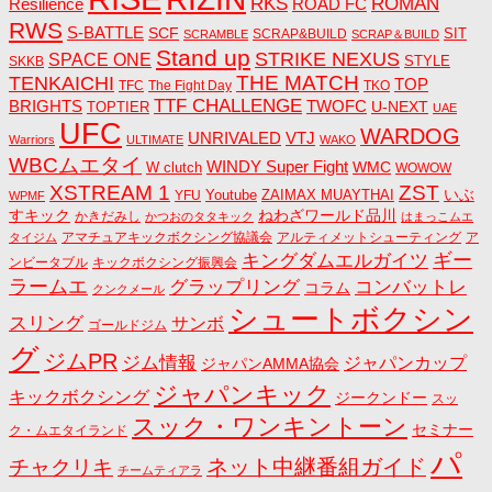
RKS
ROMAN
ROAD FC
Resilience
RWS
S-BATTLE
SCF
SIT
SCRAP&BUILD
SCRAMBLE
SCRAP＆BUILD
Stand up
STRIKE NEXUS
SPACE ONE
STYLE
SKKB
THE MATCH
TENKAICHI
TOP
TFC
The Fight Day
TKO
TTF CHALLENGE
BRIGHTS
TWOFC
U-NEXT
TOPTIER
UAE
UFC
WARDOG
UNRIVALED
VTJ
Warriors
ULTIMATE
WAKO
WBCムエタイ
WINDY Super Fight
WMC
W clutch
WOWOW
ZST
XSTREAM 1
いぶ
Youtube
ZAIMAX MUAYTHAI
YFU
WPMF
すキック
ねわざワールド品川
かきだみし
かつおのタタキック
はまっこムエ
アマチュアキックボクシング協議会
アルティメットシューティング
ア
タイジム
キングダムエルガイツ
ギー
ンビータブル
キックボクシング振興会
ラームエ
コンバットレ
グラップリング
コラム
クンクメール
シュートボクシン
スリング
サンボ
ゴールドジム
グ
ジムPR
ジム情報
ジャパンカップ
ジャパンAMMA協会
ジャパンキック
キックボクシング
ジークンドー
スッ
スック・ワンキントーン
セミナー
ク・ムエタイランド
パ
ネット中継番組ガイド
チャクリキ
チームティアラ