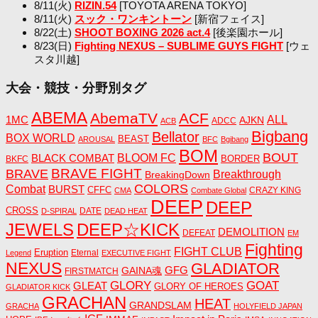
8/11(火)
RIZIN.54
[TOYOTA ARENA TOKYO]
8/11(火)
スック・ワンキントーン
[新宿フェイス]
8/22(土)
SHOOT BOXING 2026 act.4
[後楽園ホール]
8/23(日)
Fighting NEXUS – SUBLIME GUYS FIGHT
[ウェ
スタ川越]
大会・競技・分野別タグ
ABEMA
AbemaTV
ACF
1MC
ALL
AJKN
ADCC
ACB
Bigbang
Bellator
BOX WORLD
BEAST
AROUSAL
BFC
Bgibang
BOM
BOUT
BLACK COMBAT
BLOOM FC
BORDER
BKFC
BRAVE FIGHT
BRAVE
Breakthrough
BreakingDown
COLORS
Combat
BURST
CFFC
CRAZY KING
CMA
Combate Global
DEEP
DEEP
CROSS
DATE
D-SPIRAL
DEAD HEAT
JEWELS
DEEP☆KICK
DEMOLITION
DEFEAT
EM
Fighting
FIGHT CLUB
Eruption
Eternal
Legend
EXECUTIVE FIGHT
NEXUS
GLADIATOR
GAINA魂
GFG
FIRSTMATCH
GLORY
GOAT
GLEAT
GLORY OF HEROES
GLADIATOR KICK
GRACHAN
HEAT
GRANDSLAM
GRACHA
HOLYFIELD JAPAN