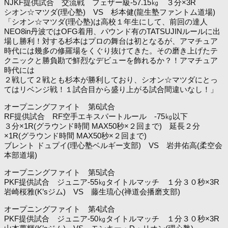
NJKF提供試合 交流戦 フェザー級-57.15㎏ ３分×3R
シオン☆マツダ(理心塾) VS 杉本健(龍生塾ファントム道場)
「シオン☆マツダ(理心塾)は高校１年生にして、前回の達人
NEO8in丹波ではOFG着用、パウンド有のTATSUJINルールに出
場し勝利！対する杉本はプロの舞台は初となるが、アマチュア
時代には幾多の修羅場をくぐり抜けてきた。その磨き上げたテ
クニックと勝負勘で鮮烈なデビューを飾れるか？！アマチュア
時代には
２戦して２戦とも杉本が勝利しており、シオン☆マツダにとっ
てはリベンジ戦！１試合目から盛り上がる試合間違いなし！」
オープニングファイト 第6試合
RF提供試合 RF空手エキスパートルール -75㎏以下
３分×1R(グラウンド時間 MAX50秒×２回まで) 延長２分
×1R(グラウンド時間 MAX50秒×２回まで)
ブレント ドュプイ(理心塾ベルギー支部) VS 岩井佑高(柔空会
本部道場)
オープニングファイト 第5試合
PKF提供試合 ジュニア-55㎏タイトルマッチ １分３０秒×3R
岩崎桜雅(K’sジム) VS 藤生琉心(禅道会播磨支部)
オープニングファイト 第4試合
PKF提供試合 ジュニア-50㎏タイトルマッチ １分３０秒×3R