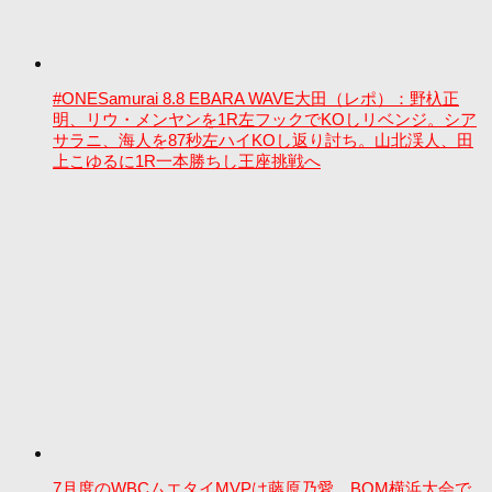
#ONESamurai 8.8 EBARA WAVE大田（レポ）：野杁正
明、リウ・メンヤンを1R左フックでKOしリベンジ。シア
サラニ、海人を87秒左ハイKOし返り討ち。山北渓人、田
上こゆるに1R一本勝ちし王座挑戦へ
7月度のWBCムエタイMVPは藤原乃愛。BOM横浜大会で