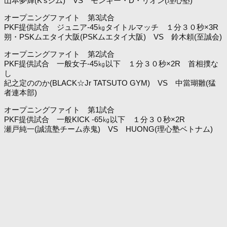
山本夢輝(K’sジム) VS モンキー・D・リオン(理心塾)
オープニングファイト 第3試合
PKF提供試合 ジュニア-45㎏タイトルマッチ １分３０秒×3R
朔・PSKムエタイ大阪(PSKムエタイ大阪) VS 鈴木頼(至誠会)
オープニングファイト 第2試合
PKF提供試合 一般女子-45㎏以下 １分３０秒×2R 首相撲な
し
紀之定ののか(BLACK☆Jr TATSUTO GYM) VS 中當瑚雛(猛
者連本部)
オープニングファイト 第1試合
PKF提供試合 一般KICK -65㎏以下 １分３０秒×2R
瀬戸純一(誠流塾チーム赤鬼) VS HUONG(理心塾ベトナム)