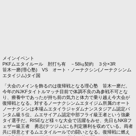
メインイベント
PKFムエタイルール 肘打ち有 －58㎏契約 ３分×3R
笹木一磨(理心塾) VS オート・ノーナクシン(ノーナクシンム
エタイジム)タイ国
「大会のメインを飾るのは復帰戦となる理心塾 笹木一磨だ。
今年のNJKFタイトルマッチ目前で体調不良の為参戦不可とな
り、療養中であったが持ち前の気力と体力で乗り越え今大会が
復帰戦となる。対するノーナクシンムエタイジム所属のオート
ノーナクシンは本場ムエタイラジャダムナンスタジアム認定バ
ンタム級５位、ムエサイアム認定中部フライ級王者という強豪
タイ選手だ。RISEなど様々な大会で活躍をみせ、先日もNKBフ
ェザー級王者 勇志(テツジム)にも判定勝利を収めている。両者
共に得意とするムエタイルールでの闘いとなる。復帰戦に燃え