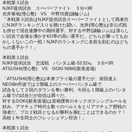
本戦第３試合
NJKF提供試合 スーパーファイト ３分×3R
光井泰地(理心塾) VS 中野功貴(誠輪ジム)
「本戦第３試合はNJKF提供試合スーパーファイトとして両者共
にNJKFランキング入りを懸けた闘い。光井(理心塾)は非公式戦
も併せて現在連勝中の期待選手。対する中野(誠輪ジム)は漢らし
い試合で会場を沸かすKO率の高い選手だ。どちらが勝ってもお
かしくないこの一戦！NJKFのランキングに名前を刻むのはどち
らの選手か？！」
本戦第２試合
NJKF提供試合 交流戦 バンタム級-53.52㎏ ３分×3R
ATSUSHI(理心塾) VS GOKI NIIMI(新美道場)
「ATSUSHI(理心塾)は本来フライ級の選手だが、前回達人
NEO8in丹波では２階級上のスーパーバンタム級で
試合をして２回のダウンを奪い勝利。今回も１階級上のバンタ
ム級での試合だが自信は満々だ。
対するGOKI(新美道場)は首相撲有のキックボクシングルールを
好み、アマチュア時代も数々のベルトをとりアマチュア歴戦の
強者だ。プロ２戦目となるが勝利を掴むことはできるのか？！
高校１年生同士のフレッシュマン対決！」
本戦第１試合