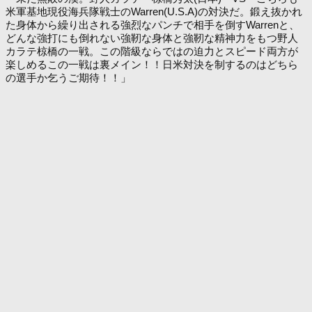
米軍基地現役海兵隊戦士のWarren(U.S.A)の対決だ。鍛え抜かれ
た身体から繰り出される強烈なパンチで相手を倒すWarrenと、
どんな強打にも倒れない強靭な身体と強靭な精神力をもつ野人
カラテ椋橋の一戦。この階級ならではの迫力とスピード両方が
楽しめるこの一戦は裏メイン！！日米対決を制するのはどちら
の選手か乞うご期待！！」