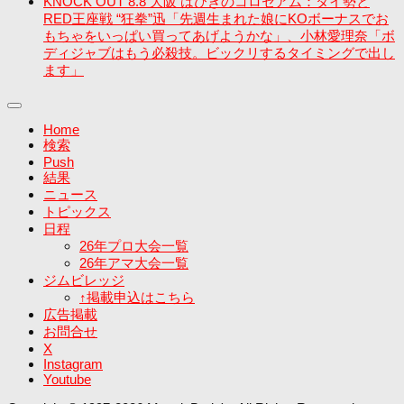
KNOCK OUT 8.8 大阪 はびきのコロセアム：タイ勢と
RED王座戦 “狂拳”迅「先週生まれた娘にKOボーナスでお
もちゃをいっぱい買ってあげようかな」、小林愛理奈「ボ
ディジャブはもう必殺技。ビックリするタイミングで出し
ます」
Home
検索
Push
結果
ニュース
トピックス
日程
26年プロ大会一覧
26年アマ大会一覧
ジムビレッジ
↑掲載申込はこちら
広告掲載
お問合せ
X
Instagram
Youtube