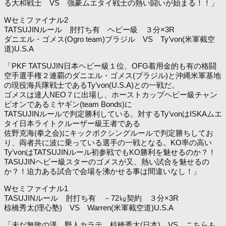
る大和戦士 VS 強豪ムエタイ戦士の熱い闘いが始まる！！」
Wセミファイナル2
TATSUJINルール 肘打ち有 ヘビー級 ３分×3R
ダニエル・ゴメス(Ogro team)ブラジル VS Ty’von(米軍截空
道)U.S.A
「PKF TATSUJIN日本ヘビー級１位、OFG着用金的も有の格闘
空手選手権２連覇のダニエル・ゴメス(ブラジル)と沖縄米軍基地
の現役海兵隊戦士であるTy’von(U.S.A)との一戦だ。
ゴメスは達人NEO７に出場し、ホーストカップヘビー級チャン
ピオンであるミヤギン(team Bonds)に
TATSUJINルールで判定勝利している。対するTy’vonはISKAムエ
タイ日本ライトクルーザー級王者である
佐野克海(拳之会)にキックボクシングルールで判定勝ちしてお
り、両者共に波に乗っている選手の一戦となる。KO率の高い
Ty’vonはTATSUJINルール初参戦でもKO勝利を魅せるのか？！
TASUJINヘビー級スターのゴメスが又、熱い試合を魅せるの
か？！迫力ある試合で会場を沸かせる事は間違いなし！」
Wセミファイナル1
TASUJINルール 肘打ち有 －72㎏契約 ３分×3R
椋橋秀太(理心塾) VS Warren(米軍截空道)U.S.A
「未だ無敗の漢。野人カラテ 椋橋秀太(日本) VS こちらも