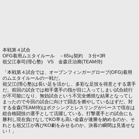
本戦第４試合
OFG着用ムエタイルール －65㎏契約 ３分×3R
祖父江泰司(理心塾) VS 金森庄治廊(TEAM侍)
「本戦第４試合では、オープンフィンガーグローブ(OFG)着用
のムエタイルールの一戦だ。
祖父江(理心塾)は長い足を活かし、多彩な足技を得意とする選手
だ。前回の試合では相手選手の指が目に入ってしまい試合続行
が不可能になり、無効試合という不完全燃焼な結果となってし
まったので今回の試合に向けて闘志を燃やしているはずだ。対
する金森(TEAM侍)はボクシングとレスリングがベースで現在は
総合格闘技の選手として活躍している。打撃選手との試合にも
勝利し現在負けなしでKO率も高い金森が連勝を納めるのか。そ
れとも祖父江が再びKO劇をみせるのか。決着の瞬間は見逃せな
い！」