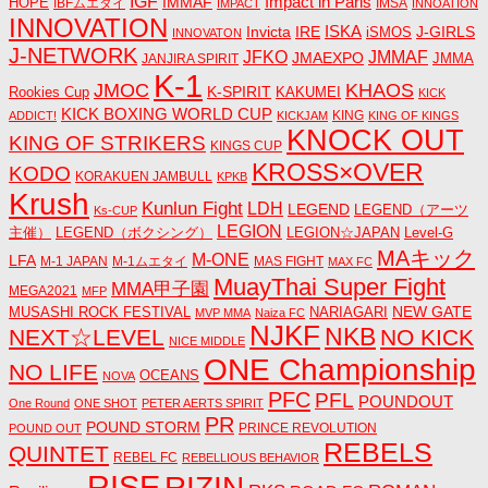
IGF
Impact in Paris
IMMAF
HOPE
IBFムエタイ
IMSA
IMPACT
INNOATION
INNOVATION
ISKA
Invicta
IRE
J-GIRLS
iSMOS
INNOVATON
J-NETWORK
JMMAF
JFKO
JMAEXPO
JANJIRA SPIRIT
JMMA
K-1
JMOC
KHAOS
K-SPIRIT
Rookies Cup
KAKUMEI
KICK
KICK BOXING WORLD CUP
KING
ADDICT!
KICKJAM
KING OF KINGS
KNOCK OUT
KING OF STRIKERS
KINGS CUP
KROSS×OVER
KODO
KORAKUEN JAMBULL
KPKB
Krush
Kunlun Fight
LDH
LEGEND
LEGEND（アーツ
Ks-CUP
LEGION
主催）
LEGEND（ボクシング）
LEGION☆JAPAN
Level-G
MAキック
M-ONE
LFA
M-1 JAPAN
M-1ムエタイ
MAS FIGHT
MAX FC
MuayThai Super Fight
MMA甲子園
MEGA2021
MFP
NEW GATE
MUSASHI ROCK FESTIVAL
NARIAGARI
MVP MMA
Naiza FC
NJKF
NKB
NEXT☆LEVEL
NO KICK
NICE MIDDLE
ONE Championship
NO LIFE
OCEANS
NOVA
PFC
PFL
POUNDOUT
One Round
ONE SHOT
PETER AERTS SPIRIT
PR
POUND STORM
PRINCE REVOLUTION
POUND OUT
REBELS
QUINTET
REBEL FC
REBELLIOUS BEHAVIOR
RISE
RIZIN