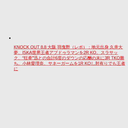
KNOCK OUT 8.8 大阪 羽曳野（レポ）：地元出身 久井大
夢、ISKA世界王者アブドゥラマンを2R KO。スラサッ
ク、“狂拳”迅との合計6度のダウンの応酬の末に3R TKO勝
ち。小林愛理奈、サネーガームを1R KOし肘有りでも王者
に