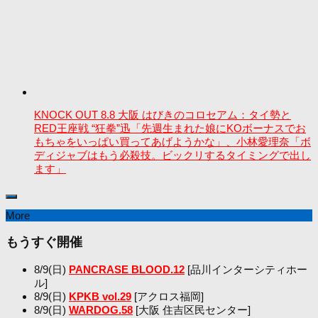
KNOCK OUT 8.8 大阪 はびきのコロセアム：タイ勢と
RED王座戦 “狂拳”迅「先週生まれた娘にKOボーナスでお
もちゃをいっぱい買ってあげようかな」、小林愛理奈「ボ
ディジャブはもう必殺技。ビックリするタイミングで出し
ます」
More
もうすぐ開催
8/9(日)
PANCRASE BLOOD.12
[品川インターシティホー
ル]
8/9(日)
KPKB vol.29
[アクロス福岡]
8/9(日)
WARDOG.58
[大阪 住吉区民センター]