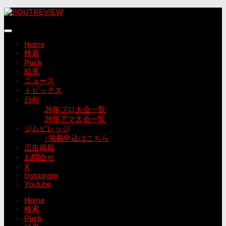
コ
ン
テ
ン
Home
ツ
検索
へ
Push
ス
結果
キ
ニュース
ッ
トピックス
プ
日程
26年プロ大会一覧
26年アマ大会一覧
ジムビレッジ
↑掲載申込はこちら
広告掲載
お問合せ
X
Instagram
Youtube
Home
検索
Push