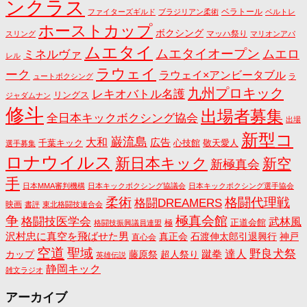
ンクラス
ベラトール
ファイターズギルド
ブラジリアン柔術
ベルトレ
ホーストカップ
ボクシング
マッハ祭り
スリング
マリオンアパ
ムエタイ
ムエタイオープン
ミネルヴァ
ムエロ
レル
ラウェイ
ーク
ラウェイ×アンビータブル
ュートボクシング
ラ
九州プロキック
レキオバトル名護
リングス
ジャダムナン
修斗
出場者募集
全日本キックボクシング協会
出場
新型コ
巌流島
大和
広告
千葉キック
心技館
敬天愛人
選手募集
ロナウイルス
新日本キック
新空
新極真会
手
日本MMA審判機構
日本キックボクシング協議会
日本キックボクシング選手協会
格闘代理戦
柔術
格闘DREAMERS
映画
書評
東北格闘技連合会
争
極真会館
格闘技医学会
武林風
正道会館
極
格闘技振興議員連盟
沢村忠に真空を飛ばせた男
真正会
石渡伸太郎引退興行
神戸
直心会
空道
聖域
野良犬祭
蹴拳
達人
カップ
藤原祭
超人祭り
英雄伝説
静岡キック
雑文ラジオ
アーカイブ