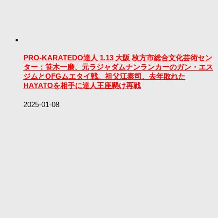
PRO-KARATEDO達人 1.13 大阪 枚方市総合文化芸術セン
ター：笹木一磨、元ラジャダムナンランカーのガン・エス
ジムとOFGムエタイ戦。祖父江泰司、去年敗れた
HAYATOを相手に達人王座懸け再戦
2025-01-08