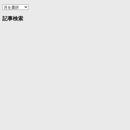
ア
ー
カ
記事検索
イ
ブ