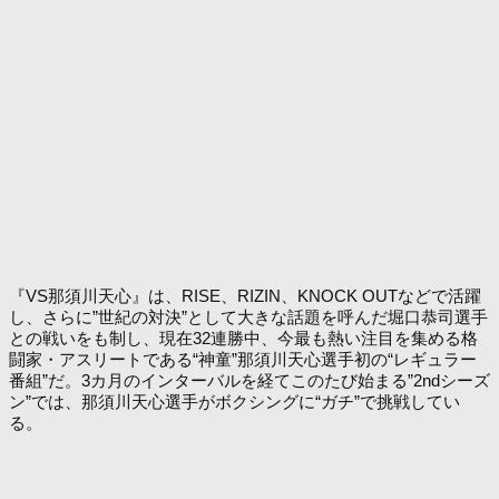
『VS那須川天心』は、RISE、RIZIN、KNOCK OUTなどで活躍
し、さらに”世紀の対決”として大きな話題を呼んだ堀口恭司選手
との戦いをも制し、現在32連勝中、今最も熱い注目を集める格
闘家・アスリートである“神童”那須川天心選手初の“レギュラー
番組”だ。3カ月のインターバルを経てこのたび始まる”2ndシーズ
ン”では、那須川天心選手がボクシングに“ガチ”で挑戦してい
る。