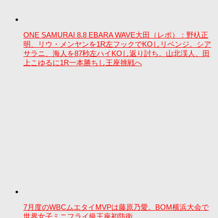
ONE SAMURAI 8.8 EBARA WAVE大田（レポ）：野杁正
明、リウ・メンヤンを1R左フックでKOしリベンジ。シア
サラニ、海人を87秒左ハイKOし返り討ち。山北渓人、田
上こゆるに1R一本勝ちし王座挑戦へ
7月度のWBCムエタイMVPは藤原乃愛。BOM横浜大会で
世界女子ミニフライ級王座初防衛