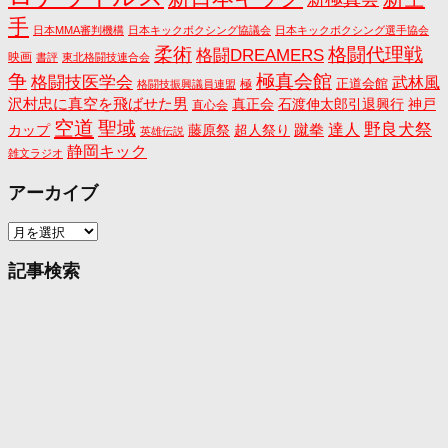
手
日本MMA審判機構
日本キックボクシング協議会
日本キックボクシング選手協会
格闘代理戦
柔術
格闘DREAMERS
映画
書評
東北格闘技連合会
争
極真会館
格闘技医学会
武林風
正道会館
極
格闘技振興議員連盟
沢村忠に真空を飛ばせた男
真正会
石渡伸太郎引退興行
神戸
直心会
空道
聖域
野良犬祭
蹴拳
達人
カップ
藤原祭
超人祭り
英雄伝説
静岡キック
雑文ラジオ
アーカイブ
ア
ー
カ
記事検索
イ
ブ