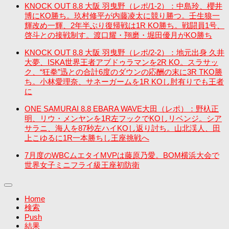
KNOCK OUT 8.8 大阪 羽曳野（レポ/1-2）：中島玲、櫻井
博にKO勝ち。玖村修平が内藤凌太に競り勝つ。壬生狼一
輝改め一輝、2年半ぶり復帰戦は1R KO勝ち。戦闘員1号、
啓斗との接戦制す。渡口耀・翔磨・堀田優月がKO勝ち
KNOCK OUT 8.8 大阪 羽曳野（レポ/2-2）：地元出身 久井
大夢、ISKA世界王者アブドゥラマンを2R KO。スラサッ
ク、“狂拳”迅との合計6度のダウンの応酬の末に3R TKO勝
ち。小林愛理奈、サネーガームを1R KOし肘有りでも王者
に
ONE SAMURAI 8.8 EBARA WAVE大田（レポ）：野杁正
明、リウ・メンヤンを1R左フックでKOしリベンジ。シア
サラニ、海人を87秒左ハイKOし返り討ち。山北渓人、田
上こゆるに1R一本勝ちし王座挑戦へ
7月度のWBCムエタイMVPは藤原乃愛。BOM横浜大会で
世界女子ミニフライ級王座初防衛
Home
検索
Push
結果