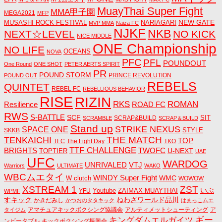
MuayThai Super Fight
MMA甲子園
MEGA2021
MFP
NEW GATE
MUSASHI ROCK FESTIVAL
NARIAGARI
MVP MMA
Naiza FC
NJKF
NKB
NEXT☆LEVEL
NO KICK
NICE MIDDLE
ONE Championship
NO LIFE
OCEANS
NOVA
PFC
PFL
POUNDOUT
One Round
ONE SHOT
PETER AERTS SPIRIT
PR
POUND STORM
PRINCE REVOLUTION
POUND OUT
REBELS
QUINTET
REBEL FC
REBELLIOUS BEHAVIOR
RISE
RIZIN
RKS
ROMAN
ROAD FC
Resilience
RWS
S-BATTLE
SCF
SIT
SCRAP&BUILD
SCRAMBLE
SCRAP＆BUILD
Stand up
STRIKE NEXUS
SPACE ONE
STYLE
SKKB
THE MATCH
TENKAICHI
TOP
TFC
The Fight Day
TKO
TTF CHALLENGE
BRIGHTS
TWOFC
U-NEXT
TOPTIER
UAE
UFC
WARDOG
UNRIVALED
VTJ
Warriors
ULTIMATE
WAKO
WBCムエタイ
WINDY Super Fight
WMC
W clutch
WOWOW
ZST
XSTREAM 1
いぶ
Youtube
ZAIMAX MUAYTHAI
YFU
WPMF
すキック
ねわざワールド品川
かきだみし
かつおのタタキック
はまっこムエ
アマチュアキックボクシング協議会
アルティメットシューティング
ア
タイジム
キングダムエルガイツ
ギー
ンビータブル
キックボクシング振興会