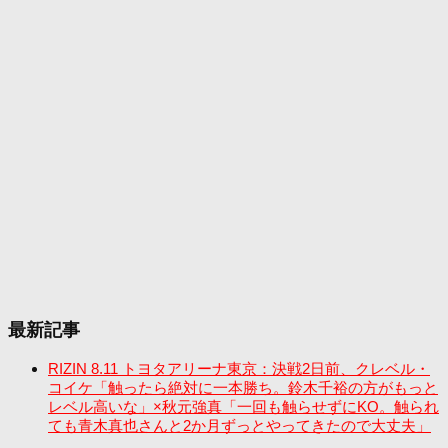
最新記事
RIZIN 8.11 トヨタアリーナ東京：決戦2日前、クレベル・
コイケ「触ったら絶対に一本勝ち。鈴木千裕の方がもっと
レベル高いな」×秋元強真「一回も触らせずにKO。触られ
ても青木真也さんと2か月ずっとやってきたので大丈夫」