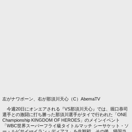
左がナワポーン、右が那須川天心（C）AbemaTV
今週20日にオンエアされる『VS那須川天心』では、堀口恭司
選手との激闘に打ち勝った那須川選手がタイで行われた「ONE
Championship KINGDOM OF HEROES」のメインイベント
「WBC世界スーパーフライ級タイトルマッチ シーサケット・ソ
ー・ルビサイvsイラン・ディアス」を生観戦。その後、帰国当