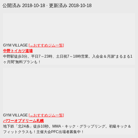
公開済み
2018-10-18
· 更新済み
2018-10-18
GYM VILLAGE
[→おすすめジム一覧]
中野トイカツ道場
中野駅徒歩3分。平日7～23時、土日祝7～18時営業。入会金＆月謝“まるまる1
ヶ月間”無料プランも！
GYM VILLAGE
[→おすすめジム一覧]
パワーオブドリーム札幌
地下鉄「北24条」徒歩10秒。MMA・キック・グラップリング。初級キック＆
フィットクラスも！主催大会PFC出場者募集中！