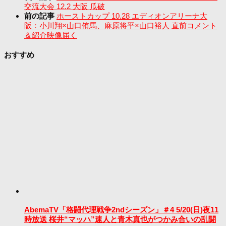
交流大会 12.2 大阪 瓜破
前の記事
ホーストカップ 10.28 エディオンアリーナ大
阪：小川翔×山口侑馬、麻原将平×山口裕人 直前コメント
＆紹介映像届く
おすすめ
AbemaTV「格闘代理戦争2ndシーズン」＃4 5/20(日)夜11
時放送 桜井“マッハ”速人と青木真也がつかみ合いの乱闘