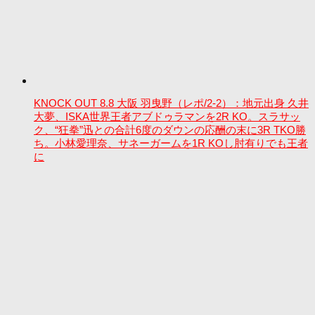
KNOCK OUT 8.8 大阪 羽曳野（レポ/2-2）：地元出身 久井
大夢、ISKA世界王者アブドゥラマンを2R KO。スラサッ
ク、“狂拳”迅との合計6度のダウンの応酬の末に3R TKO勝
ち。小林愛理奈、サネーガームを1R KOし肘有りでも王者
に