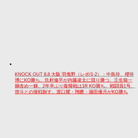
KNOCK OUT 8.8 大阪 羽曳野（レポ/1-2）：中島玲、櫻井
博にKO勝ち。玖村修平が内藤凌太に競り勝つ。壬生狼一
輝改め一輝、2年半ぶり復帰戦は1R KO勝ち。戦闘員1号、
啓斗との接戦制す。渡口耀・翔磨・堀田優月がKO勝ち