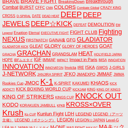
BRAVE FIGHT
BRAVE
Breakthrough
BreakingDown
COLORS
Combat
BURST
CFFC
CRAZY KING
CMA
Combate Global
DEEP
DEEP
CROSS
DATE
D-SPIRAL
DEAD HEAT
JEWELS
DEEP☆KICK
DEMOLITION
DEFEAT
EM
Fighting
FIGHT CLUB
Eruption
Eternal
Legend
EXECUTIVE FIGHT
NEXUS
GLADIATOR
GAINA魂
GFG
FIRSTMATCH
GLORY
GOAT
GLEAT
GLORY OF HEROES
GLADIATOR KICK
GRACHAN
HEAT
GRANDSLAM
GRACHA
HOLYFIELD JAPAN
IGF
Impact in Paris
IMMAF
HOPE
IBFムエタイ
IMSA
IMPACT
INNOATION
INNOVATION
ISKA
Invicta
IRE
J-GIRLS
iSMOS
INNOVATON
J-NETWORK
JMMAF
JFKO
JMAEXPO
JANJIRA SPIRIT
JMMA
K-1
JMOC
KHAOS
K-SPIRIT
Rookies Cup
KAKUMEI
KICK
KICK BOXING WORLD CUP
KING
ADDICT!
KICKJAM
KING OF KINGS
KNOCK OUT
KING OF STRIKERS
KINGS CUP
KROSS×OVER
KODO
KORAKUEN JAMBULL
KPKB
Krush
Kunlun Fight
LDH
LEGEND
LEGEND（アーツ
Ks-CUP
LEGION
主催）
LEGEND（ボクシング）
LEGION☆JAPAN
Level-G
MAキック
M-ONE
LFA
M-1 JAPAN
M-1ムエタイ
MAS FIGHT
MAX FC