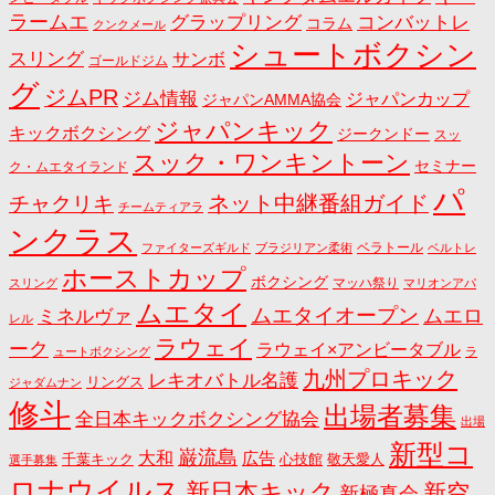
ラームエ
コンバットレ
グラップリング
コラム
クンクメール
シュートボクシン
スリング
サンボ
ゴールドジム
グ
ジムPR
ジム情報
ジャパンカップ
ジャパンAMMA協会
ジャパンキック
キックボクシング
ジークンドー
スッ
スック・ワンキントーン
セミナー
ク・ムエタイランド
パ
ネット中継番組ガイド
チャクリキ
チームティアラ
ンクラス
ベラトール
ファイターズギルド
ブラジリアン柔術
ベルトレ
ホーストカップ
ボクシング
マッハ祭り
スリング
マリオンアパ
ムエタイ
ムエタイオープン
ミネルヴァ
ムエロ
レル
ラウェイ
ーク
ラウェイ×アンビータブル
ュートボクシング
ラ
九州プロキック
レキオバトル名護
リングス
ジャダムナン
修斗
出場者募集
全日本キックボクシング協会
出場
新型コ
巌流島
大和
広告
千葉キック
心技館
敬天愛人
選手募集
ロナウイルス
新日本キック
新空
新極真会