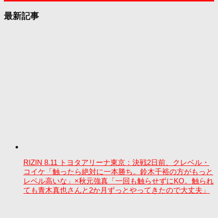
最新記事
RIZIN 8.11 トヨタアリーナ東京：決戦2日前、クレベル・
コイケ「触ったら絶対に一本勝ち。鈴木千裕の方がもっと
レベル高いな」×秋元強真「一回も触らせずにKO。触られ
ても青木真也さんと2か月ずっとやってきたので大丈夫」