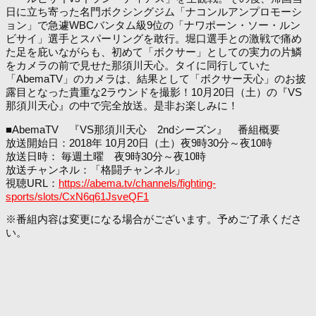
日に立ち寄った名門ボクシングジム「ナコンルアンプロモーシ
ョン」で急遽WBCバンタム級9位の「ナワポーン・ソー・ルン
ビサイ」選手とスパーリングを敢行。堀口選手との激戦で痛め
た足を庇いながらも、初めて「ボクサー」としての実力の片鱗
をカメラの前で見せた那須川天心。タイに同行していた
「AbemaTV」のカメラは、結果として「ボクサー天心」のお披
露目となった貴重な2ラウンドを撮影！10月20日（土）の『VS
那須川天心』の中で完全放送。是非お楽しみに！
■AbemaTV 『VS那須川天心 2ndシーズン』 番組概要
放送開始日：2018年 10月20日（土）夜9時30分～夜10時
放送日時： 毎週土曜 夜9時30分～夜10時
放送チャンネル：「格闘チャンネル」
視聴URL：
https://abema.tv/channels/fighting-
sports/slots/CxN6q61JsveQF1
※番組内容は変更になる場合がございます。予めご了承くださ
い。