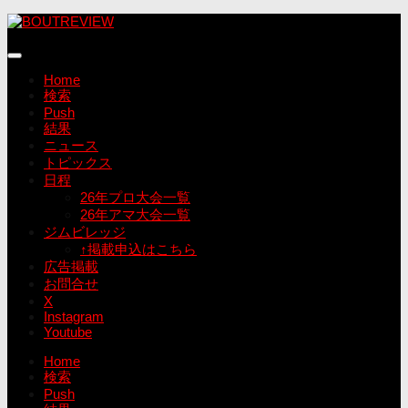
コ
ン
テ
ン
Home
ツ
検索
へ
Push
ス
結果
キ
ニュース
ッ
トピックス
プ
日程
26年プロ大会一覧
26年アマ大会一覧
ジムビレッジ
↑掲載申込はこちら
広告掲載
お問合せ
X
Instagram
Youtube
Home
検索
Push