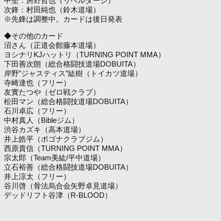
中堅：房野哲也（リベルダージ）
次鋒：村田純也（鈴木道場）
※先鋒は調整中。カードは後日発表
◆その他のカード
沼さん（正道会館藤本道場）
ヨシナリKJハットリ（TURNING POINT MMA）
下田善次朗（総合格闘技道場DOBUITA）
岸野”ジャスティス”紘樹（トイカツ道場）
寺崎達也（フリー）
友實たつや（ゼロ戦クラブ）
松田マン（総合格闘技道場DOBUITA）
石川卓広（フリー）
中村真人（Bibleジム）
渋谷カズキ（高本道場）
井上皓平（ポゴナクラブジム）
西原貴信（TURNING POINT MMA）
宗太郎（Team美紘/平中道場）
立石裕善（総合格闘技道場DOBUITA）
井上涼太（フリー）
谷川啓（骨法烏合会矢野卓見道場）
デッドリフト谷津（R-BLOOD）