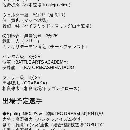
佐野椋將（秋本道場Junglejunction）
ウェルター級 5分2R（延長1R）
佃 貴也（マッハ道場）
菱沼 郷（ハイブリッドレスリング山田道場）
特別試合 無差別級 3分2R
武田一人（フリー）
カマキリデーモン博之（チームフォレスト）
バンタム級 3分2R
汰華（BATTLE ARTS ACADEMY）
安藤龍二（KATORI/KASHIMA DOJO)
フェザー級 3分2R
田谷聡志（GRABAKA）
相良修太（相良道場/ドラゴンクローズ）
出場予定選手
◆Fighting NEXUS vs. 韓国TFC DREAM 5対5対抗戦
大将：廣野雄大（パンクラスイズム横浜）
副将：雑賀“ヤン坊”達也（総合格闘技道場DOBUITA）