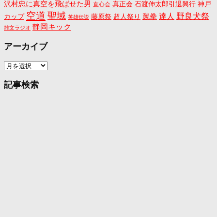
沢村忠に真空を飛ばせた男
真正会
石渡伸太郎引退興行
神戸
直心会
空道
聖域
野良犬祭
蹴拳
達人
カップ
藤原祭
超人祭り
英雄伝説
静岡キック
雑文ラジオ
アーカイブ
ア
ー
カ
記事検索
イ
ブ