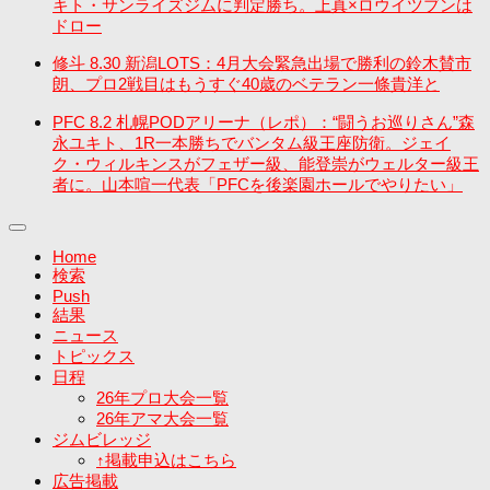
キト・サンライズジムに判定勝ち。上真×ロウイツブンは
ドロー
修斗 8.30 新潟LOTS：4月大会緊急出場で勝利の鈴木賛市
朗、プロ2戦目はもうすぐ40歳のベテラン一條貴洋と
PFC 8.2 札幌PODアリーナ（レポ）：“闘うお巡りさん”森
永ユキト、1R一本勝ちでバンタム級王座防衛。ジェイ
ク・ウィルキンスがフェザー級、能登崇がウェルター級王
者に。山本喧一代表「PFCを後楽園ホールでやりたい」
Home
検索
Push
結果
ニュース
トピックス
日程
26年プロ大会一覧
26年アマ大会一覧
ジムビレッジ
↑掲載申込はこちら
広告掲載