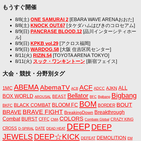
もうすぐ開催
8/8(土)
ONE SAMURAI 2
[EBARA WAVE ARENAおおた]
8/8(土)
KNOCK OUT.67
[タケダハムはびきのコロセアム]
8/9(日)
PANCRASE BLOOD.12
[品川インターシティホー
ル]
8/9(日)
KPKB vol.29
[アクロス福岡]
8/9(日)
WARDOG.58
[大阪 住吉区民センター]
8/11(火)
RIZIN.54
[TOYOTA ARENA TOKYO]
8/11(火)
スック・ワンキントーン
[新宿フェイス]
大会・競技・分野別タグ
ABEMA
AbemaTV
ACF
1MC
ALL
AJKN
ADCC
ACB
Bigbang
Bellator
BOX WORLD
BEAST
AROUSAL
BFC
Bgibang
BOM
BOUT
BLACK COMBAT
BLOOM FC
BORDER
BKFC
BRAVE FIGHT
BRAVE
Breakthrough
BreakingDown
COLORS
Combat
BURST
CFFC
CRAZY KING
CMA
Combate Global
DEEP
DEEP
CROSS
DATE
D-SPIRAL
DEAD HEAT
JEWELS
DEEP☆KICK
DEMOLITION
DEFEAT
EM