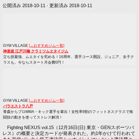
公開済み
2018-10-11
· 更新済み
2018-10-11
GYM VILLAGE
[→おすすめジム一覧]
神楽坂 江戸川橋 クラミツムエタイジム
立ち技最強、ムエタイを究める！16周年、選手コース開設。ジュニア、女子ク
ラスも。今ならスタート月会費0円！
GYM VILLAGE
[→おすすめジム一覧]
パラエストラ八戸
青森からプロMMA・キック選手を輩出！女性率9割のフィットネスクラスで格
闘技の動きを使ってストレス解消！
Fighting NEXUS vol.15（12月16日(日) 東京・GENスポーツパ
レス）の概要と決定カードが発表された。約1年かけて行われて