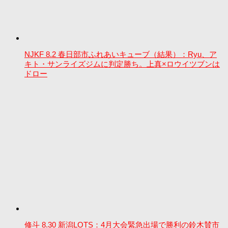
NJKF 8.2 春日部市ふれあいキューブ（結果）：Ryu、ア
キト・サンライズジムに判定勝ち。上真×ロウイツブンは
ドロー
修斗 8.30 新潟LOTS：4月大会緊急出場で勝利の鈴木賛市