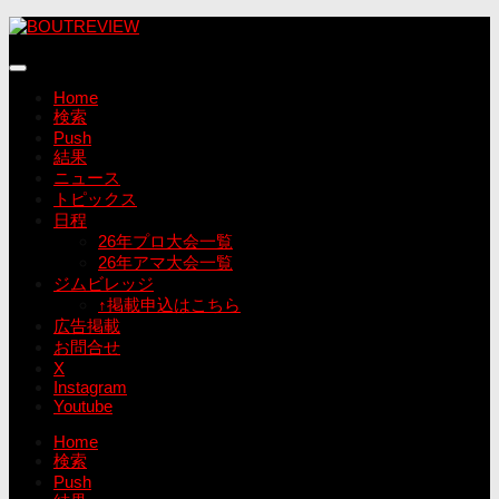
コ
ン
テ
ン
Home
ツ
検索
へ
Push
ス
結果
キ
ニュース
ッ
トピックス
プ
日程
26年プロ大会一覧
26年アマ大会一覧
ジムビレッジ
↑掲載申込はこちら
広告掲載
お問合せ
X
Instagram
Youtube
Home
検索
Push