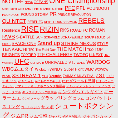
ONE Championship
NO LIFE
OCEANS
NOVA
PFC
PFL
POUNDOUT
One Round
ONE SHOT
PETER AERTS SPIRIT
PR
POUND STORM
PRINCE REVOLUTION
POUND OUT
REBELS
QUINTET
REBEL FC
REBELLIOUS BEHAVIOR
RISE
RIZIN
RKS
ROMAN
ROAD FC
Resilience
RWS
S-BATTLE
SCF
SIT
SCRAP&BUILD
SCRAMBLE
SCRAP＆BUILD
Stand up
STRIKE NEXUS
SPACE ONE
STYLE
SKKB
THE MATCH
TENKAICHI
TOP
TFC
The Fight Day
TKO
TTF CHALLENGE
BRIGHTS
TWOFC
U-NEXT
TOPTIER
UAE
UFC
WARDOG
UNRIVALED
VTJ
Warriors
ULTIMATE
WAKO
WBCムエタイ
WINDY Super Fight
WMC
W clutch
WOWOW
ZST
XSTREAM 1
いぶ
Youtube
ZAIMAX MUAYTHAI
YFU
WPMF
すキック
ねわざワールド品川
かきだみし
かつおのタタキック
はまっこムエ
アマチュアキックボクシング協議会
アルティメットシューティング
ア
タイジム
キングダムエルガイツ
ギー
ンビータブル
キックボクシング振興会
ラームエ
コンバットレ
グラップリング
コラム
クンクメール
シュートボクシン
スリング
サンボ
ゴールドジム
グ
ジムPR
ジム情報
ジャパンカップ
ジャパンAMMA協会