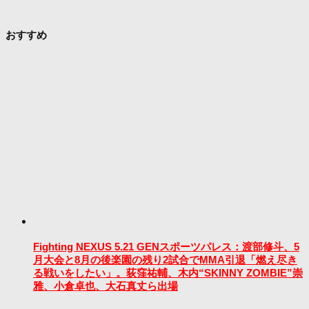
おすすめ
Fighting NEXUS 5.21 GENスポーツパレス：渡部修斗、5
月大会と8月の後楽園の残り2試合でMMA引退「燃え尽き
る戦いをしたい」。荻窪祐輔、木内“SKINNY ZOMBIE”崇
雅、小倉卓也、大石真丈ら出場