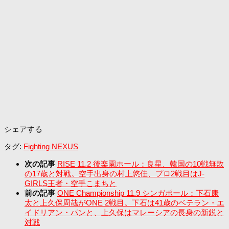
シェアする
タグ:
Fighting NEXUS
次の記事
RISE 11.2 後楽園ホール：良星、韓国の10戦無敗
の17歳と対戦。空手出身の村上悠佳、プロ2戦目はJ-
GIRLS王者・空手こまちと
前の記事
ONE Championship 11.9 シンガポール：下石康
太と上久保周哉がONE 2戦目。下石は41歳のベテラン・エ
イドリアン・パンと、上久保はマレーシアの長身の新鋭と
対戦