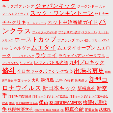
ジャパンキック
キックボクシング
ジークンドー
スッ
スック・ワンキントーン
セミナー
ク・ムエタイランド
パ
ネット中継番組ガイド
チャクリキ
チームティアラ
ンクラス
ベラトール
ファイターズギルド
ブラジリアン柔術
ベルトレ
ホーストカップ
ボクシング
マッハ祭り
スリング
マリオンアパ
ムエタイ
ムエタイオープン
ミネルヴァ
ムエロ
レル
ラウェイ
ーク
ラウェイ×アンビータブル
ュートボクシング
ラ
九州プロキック
レキオバトル名護
リングス
ジャダムナン
修斗
出場者募集
全日本キックボクシング協会
出場
新型コ
巌流島
大和
広告
千葉キック
心技館
敬天愛人
選手募集
ロナウイルス
新日本キック
新空
新極真会
手
日本MMA審判機構
日本キックボクシング協議会
日本キックボクシング選手協会
格闘代理戦
柔術
格闘DREAMERS
映画
書評
東北格闘技連合会
争
極真会館
格闘技医学会
武林風
正道会館
極
格闘技振興議員連盟