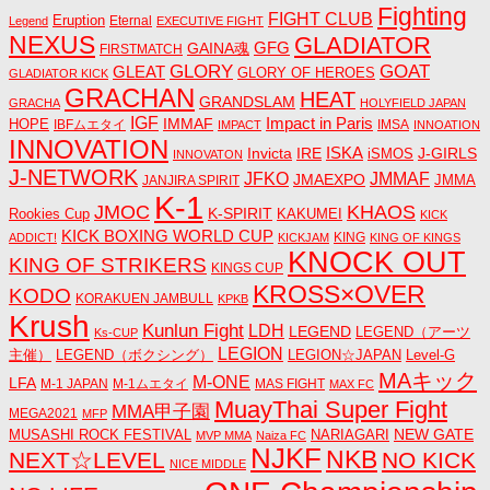
Fighting
FIGHT CLUB
Eruption
Eternal
Legend
EXECUTIVE FIGHT
NEXUS
GLADIATOR
GAINA魂
GFG
FIRSTMATCH
GLORY
GOAT
GLEAT
GLORY OF HEROES
GLADIATOR KICK
GRACHAN
HEAT
GRANDSLAM
GRACHA
HOLYFIELD JAPAN
IGF
Impact in Paris
IMMAF
HOPE
IBFムエタイ
IMSA
IMPACT
INNOATION
INNOVATION
ISKA
Invicta
IRE
J-GIRLS
iSMOS
INNOVATON
J-NETWORK
JMMAF
JFKO
JMAEXPO
JANJIRA SPIRIT
JMMA
K-1
JMOC
KHAOS
K-SPIRIT
Rookies Cup
KAKUMEI
KICK
KICK BOXING WORLD CUP
KING
ADDICT!
KICKJAM
KING OF KINGS
KNOCK OUT
KING OF STRIKERS
KINGS CUP
KROSS×OVER
KODO
KORAKUEN JAMBULL
KPKB
Krush
Kunlun Fight
LDH
LEGEND
LEGEND（アーツ
Ks-CUP
LEGION
主催）
LEGEND（ボクシング）
LEGION☆JAPAN
Level-G
MAキック
M-ONE
LFA
M-1 JAPAN
M-1ムエタイ
MAS FIGHT
MAX FC
MuayThai Super Fight
MMA甲子園
MEGA2021
MFP
NEW GATE
MUSASHI ROCK FESTIVAL
NARIAGARI
MVP MMA
Naiza FC
NJKF
NKB
NEXT☆LEVEL
NO KICK
NICE MIDDLE