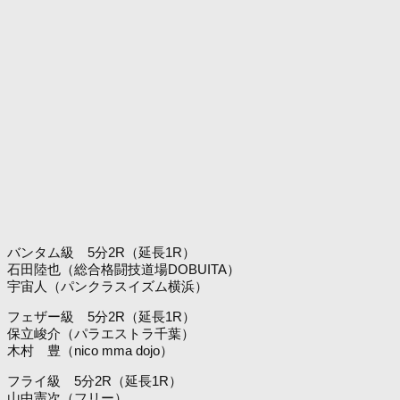
バンタム級 5分2R（延長1R）
石田陸也（総合格闘技道場DOBUITA）
宇宙人（パンクラスイズム横浜）
フェザー級 5分2R（延長1R）
保立峻介（パラエストラ千葉）
木村 豊（nico mma dojo）
フライ級 5分2R（延長1R）
山中憲次（フリー）