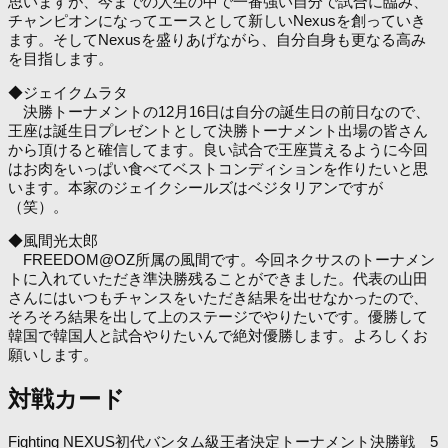
思いますが、今までの人生の中で一番強い自分で試合に臨み、
チャンピオンになってエースとして新しいNexusを創っていき
ます。そしてNexusを盛りあげながら、自分自身も更なる高み
を目指します。
◆ジェイクムラタ
決勝トーナメントの12月16日は自分の誕生日の前日なので、
王座は誕生日プレゼントとして決勝トーナメント出場の皆さん
から頂けると確信してます。良い試合で王座貰えるように今回
はお肉をいっぱい食べてベストコンディションを作りたいと思
います。本家のジェイクシールズはベジタリアンですが
（笑）。
◆風間光太郎
FREEDOM@OZ所属の風間です。今回ネクサスのトーナメン
トに入れていただき準決勝残ることができました。代表の山田
さんにはいつもチャンスをいただき結果を出せなかったので、
そろそろ結果を出して上のステージでやりたいです。優勝して
韓国で韓国人と試合やりたいんで絶対優勝します。よろしくお
願いします。
対戦カード
Fighting NEXUS初代バンタム級王者決定トーナメント決勝戦 5