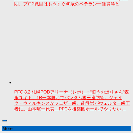
朗、プロ2戦目はもうすぐ40歳のベテラン一條貴洋と
PFC 8.2 札幌PODアリーナ（レポ）：“闘うお巡りさん”森
永ユキト、1R一本勝ちでバンタム級王座防衛。ジェイ
ク・ウィルキンスがフェザー級、能登崇がウェルター級王
者に。山本喧一代表「PFCを後楽園ホールでやりたい」
More