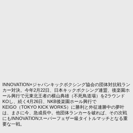
INNOVATION×ジャパンキックボクシング協会の団体対抗戦ラン
カー対決。今年2月22日、日本キックボクシング連盟、後楽園ホ
ール興行で元東北王者の横山典雄（不死鳥道場）を2ラウンド
KOし、続く4月26日、NKB後楽園ホール興行で
KEIGO（TOKYO KICK WORKS）に勝利と外征連勝中の夢叶
は、まさに今、急成長中。他団体ランカーを破れば、その次戦
にもINNOVATIONスーパーフェザー級タイトルマッチとなる重
要な一戦。