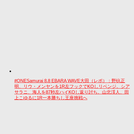
#ONESamurai 8.8 EBARA WAVE大田（レポ）：野杁正
明、リウ・メンヤンを1R左フックでKOしリベンジ。シア
サラニ、海人を87秒左ハイKOし返り討ち。山北渓人、田
上こゆるに1R一本勝ちし王座挑戦へ