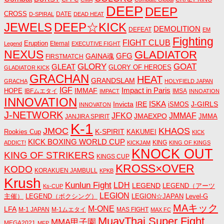
DEEP
DEEP
CROSS
DATE
D-SPIRAL
DEAD HEAT
JEWELS
DEEP☆KICK
DEMOLITION
DEFEAT
EM
Fighting
FIGHT CLUB
Eruption
Eternal
Legend
EXECUTIVE FIGHT
NEXUS
GLADIATOR
GAINA魂
GFG
FIRSTMATCH
GLORY
GOAT
GLEAT
GLORY OF HEROES
GLADIATOR KICK
GRACHAN
HEAT
GRANDSLAM
GRACHA
HOLYFIELD JAPAN
IGF
Impact in Paris
IMMAF
HOPE
IBFムエタイ
IMSA
IMPACT
INNOATION
INNOVATION
ISKA
Invicta
IRE
J-GIRLS
iSMOS
INNOVATON
J-NETWORK
JMMAF
JFKO
JMAEXPO
JANJIRA SPIRIT
JMMA
K-1
JMOC
KHAOS
K-SPIRIT
Rookies Cup
KAKUMEI
KICK
KICK BOXING WORLD CUP
KING
ADDICT!
KICKJAM
KING OF KINGS
KNOCK OUT
KING OF STRIKERS
KINGS CUP
KROSS×OVER
KODO
KORAKUEN JAMBULL
KPKB
Krush
Kunlun Fight
LDH
LEGEND
LEGEND（アーツ
Ks-CUP
LEGION
主催）
LEGEND（ボクシング）
LEGION☆JAPAN
Level-G
MAキック
M-ONE
LFA
M-1 JAPAN
M-1ムエタイ
MAS FIGHT
MAX FC
MuayThai Super Fight
MMA甲子園
MEGA2021
MFP