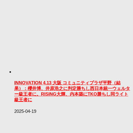
INNOVATION 4.13 大阪 コミュニティプラザ平野（結
果）：櫻井博、井原浩之に判定勝ちし西日本統一ウェルタ
ー級王者に。RISING大輝、内本築にTKO勝ちし同ライト
級王者に
2025-04-19