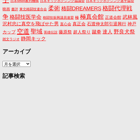
日本MMA審判機構
日本キックボクシング協議会
日本キックボクシング選手協会
格闘代理戦
柔術
格闘DREAMERS
映画
書評
東北格闘技連合会
争
極真会館
格闘技医学会
武林風
正道会館
極
格闘技振興議員連盟
沢村忠に真空を飛ばせた男
真正会
石渡伸太郎引退興行
神戸
直心会
空道
聖域
野良犬祭
蹴拳
達人
カップ
藤原祭
超人祭り
英雄伝説
静岡キック
雑文ラジオ
アーカイブ
ア
ー
カ
記事検索
イ
ブ