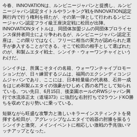
今春、INNOVATIONは、ルンピニージャパンと提携し、ルンピ
ニージャパン認定タイトルやランキング戦をINNOVATION認定
興行内で行う権利を得たが、その第一弾として行われるンピニ
ージャパン認定フライ級王座決定戦に松田が出陣。
INNOVATIONタイトルは、同団体加盟ジムの同団体プロライセ
ンス保持者同士により争われるが、ルンピニージャパン認定王
座は、この限りではなく、フリーに相当の実力が認められた選
手が参入することができる。そこで松田の相手として選ばれた
のが、和製ムエタイ戦士、シンイチ・ウォーワンチャイという
わけだ。
シンイチは、所属こそタイの名籍、ウォーワンチャイプロモー
ションだが、日々練習するジムは、福岡のエクシンディコンジ
ムジャパンであり、ここには、日本軽量級の代表格、石井一成
をはじめ和製ムエタイの強豪がひしめく西の名門として知られ
ている。つい先日、6月15日、後楽園ホールのRWSジャパン興
行で水流添正太（道場373）に強烈な右肘打ちで2ラウンドKO勝
ちを収めており勢いに乗っている。
短躯ながら旺盛な攻撃力と激しいキラーインスティンクトを発
揮する松田が、アグレッシブなムエタイで凶器の肘膝を振るう
シンイチと激突。メインイベントに相応しい激戦の予兆強いマ
ッチアップとなった。