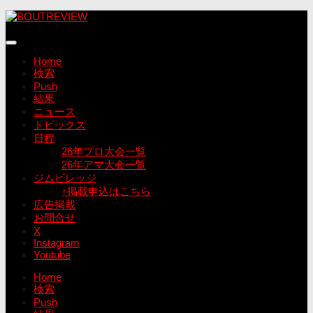
コ
ン
テ
ン
Home
ツ
検索
へ
Push
ス
結果
キ
ニュース
ッ
トピックス
プ
日程
26年プロ大会一覧
26年アマ大会一覧
ジムビレッジ
↑掲載申込はこちら
広告掲載
お問合せ
X
Instagram
Youtube
Home
検索
Push