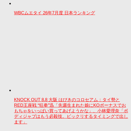
WBCムエタイ 26年7月度 日本ランキング
KNOCK OUT 8.8 大阪 はびきのコロセアム：タイ勢と
RED王座戦 “狂拳”迅「先週生まれた娘にKOボーナスでお
もちゃをいっぱい買ってあげようかな」、小林愛理奈「ボ
ディジャブはもう必殺技。ビックリするタイミングで出し
ます」