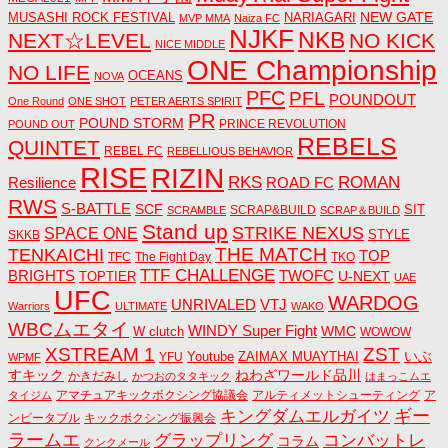
NEW GATE
MUSASHI ROCK FESTIVAL
NARIAGARI
MVP MMA
Naiza FC
NJKF
NKB
NEXT☆LEVEL
NO KICK
NICE MIDDLE
ONE Championship
NO LIFE
OCEANS
NOVA
PFC
PFL
POUNDOUT
One Round
ONE SHOT
PETER AERTS SPIRIT
PR
POUND STORM
PRINCE REVOLUTION
POUND OUT
REBELS
QUINTET
REBEL FC
REBELLIOUS BEHAVIOR
RISE
RIZIN
RKS
ROMAN
ROAD FC
Resilience
RWS
S-BATTLE
SCF
SIT
SCRAP&BUILD
SCRAMBLE
SCRAP＆BUILD
Stand up
STRIKE NEXUS
SPACE ONE
STYLE
SKKB
THE MATCH
TENKAICHI
TOP
TFC
The Fight Day
TKO
TTF CHALLENGE
BRIGHTS
TWOFC
U-NEXT
TOPTIER
UAE
UFC
WARDOG
UNRIVALED
VTJ
Warriors
ULTIMATE
WAKO
WBCムエタイ
WINDY Super Fight
WMC
W clutch
WOWOW
ZST
XSTREAM 1
いぶ
Youtube
ZAIMAX MUAYTHAI
YFU
WPMF
すキック
ねわざワールド品川
かきだみし
かつおのタタキック
はまっこムエ
アマチュアキックボクシング協議会
アルティメットシューティング
ア
タイジム
キングダムエルガイツ
ギー
ンビータブル
キックボクシング振興会
ラームエ
コンバットレ
グラップリング
コラム
クンクメール