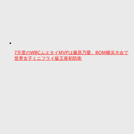
7月度のWBCムエタイMVPは藤原乃愛。BOM横浜大会で
世界女子ミニフライ級王座初防衛