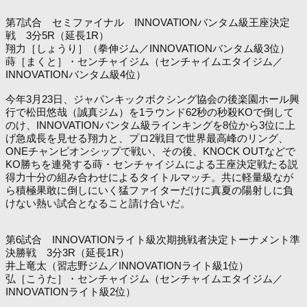
第7試合 セミファイナル INNOVATIONバンタム級王座決定
戦 3分5R（延長1R）
翔力［しょうり］（拳伸ジム／INNOVATIONバンタム級3位）
蒔［まくと］・センチャイジム（センチャイムエタイジム／
INNOVATIONバンタム級4位）
今年3月23日、ジャパンキックボクシング協会の後楽園ホール興
行で松田悠哉（誠真ジム）を1ラウンド62秒の秒殺KOで倒して
のけ、INNOVATIONバンタム級ラインキングを8位から3位に上
げ急成長を見せる翔力と、プロ2戦目で世界最高峰のリング、
ONEチャンピオンシップで戦い、その後、KNOCK OUTなどで
KO勝ちを連発する蒔・センチャイジムによる王座決定戦たる説
得力十分の組み合わせによるタイトルマッチ。共に軽量級なが
ら積極果敢に倒しにいく猛ファイターだけに真夏の陽射しに負
けない熱い試合となること請け合いだ。
第6試合 INNOVATIONライト級次期挑戦者決定トーナメント準
決勝戦 3分3R（延長1R）
井上竜太（習志野ジム／INNOVATIONライト級1位）
弘［こうた］・センチャイジム（センチャイムエタイジム／
INNOVATIONライト級2位）