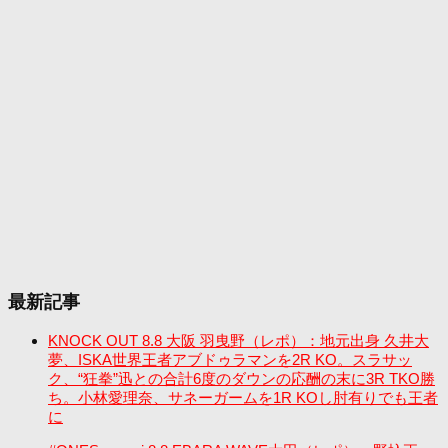
最新記事
KNOCK OUT 8.8 大阪 羽曳野（レポ）：地元出身 久井大
夢、ISKA世界王者アブドゥラマンを2R KO。スラサッ
ク、“狂拳”迅との合計6度のダウンの応酬の末に3R TKO勝
ち。小林愛理奈、サネーガームを1R KOし肘有りでも王者
に