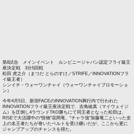
第8試合 メインイベント ルンピニージャパン認定フライ級王
座決定戦 3分5回戦
松田 虎之介（まつだ とらのすけ／STRIFE／INNOVATIONフラ
イ級王者）
シンイチ・ウォーワンチャイ（ウォーワンチャイプロモーショ
ン）
今年4月5日、新宿FACEのINNOVATION興行内で行われた
INNOVATIONフライ級王座決定戦で、吉角綾真（マイウェイジ
ム）を圧倒し4ラウンドTKO勝ちにて同王者となった松田は、
RISEで大活躍中の“怪物”花岡竜、“チャラ強”加藤竜二といった史
上の名王者たちが巻いたベルトを受け継いだが、ここから更に
ジャンプアップのチャンスを得た。