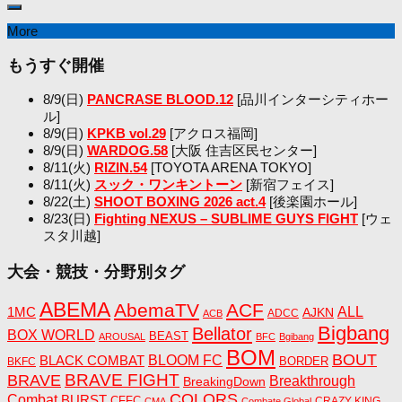
More
もうすぐ開催
8/9(日)
PANCRASE BLOOD.12
[品川インターシティホー
ル]
8/9(日)
KPKB vol.29
[アクロス福岡]
8/9(日)
WARDOG.58
[大阪 住吉区民センター]
8/11(火)
RIZIN.54
[TOYOTA ARENA TOKYO]
8/11(火)
スック・ワンキントーン
[新宿フェイス]
8/22(土)
SHOOT BOXING 2026 act.4
[後楽園ホール]
8/23(日)
Fighting NEXUS – SUBLIME GUYS FIGHT
[ウェ
スタ川越]
大会・競技・分野別タグ
ABEMA
AbemaTV
ACF
1MC
ALL
AJKN
ADCC
ACB
Bigbang
Bellator
BOX WORLD
BEAST
AROUSAL
BFC
Bgibang
BOM
BOUT
BLACK COMBAT
BLOOM FC
BORDER
BKFC
BRAVE FIGHT
BRAVE
Breakthrough
BreakingDown
COLORS
Combat
BURST
CFFC
CRAZY KING
CMA
Combate Global