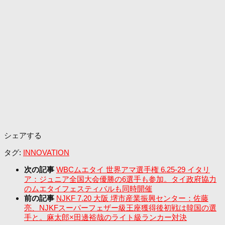
シェアする
タグ:
INNOVATION
次の記事
WBCムエタイ 世界アマ選手権 6.25-29 イタリ
ア：ジュニア全国大会優勝の6選手も参加。タイ政府協力
のムエタイフェスティバルも同時開催
前の記事
NJKF 7.20 大阪 堺市産業振興センター：佐藤
亮、NJKFスーパーフェザー級王座獲得後初戦は韓国の選
手と。麻太郎×田邊裕哉のライト級ランカー対決