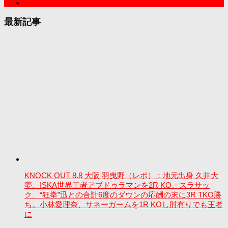
最新記事
KNOCK OUT 8.8 大阪 羽曳野（レポ）：地元出身 久井大
夢、ISKA世界王者アブドゥラマンを2R KO。スラサッ
ク、“狂拳”迅との合計6度のダウンの応酬の末に3R TKO勝
ち。小林愛理奈、サネーガームを1R KOし肘有りでも王者
に