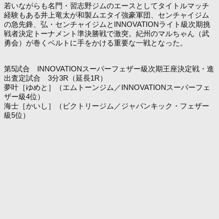
若いながらも名門・習志野ジムのエースとしてタイトルマッチ
経験もある井上竜太が和製ムエタイ強豪軍団、センチャイジム
の急先鋒、弘・センチャイジムとINNOVATIONライト級次期挑
戦者決定トーナメント準決勝戦で激突。紀州のマルちゃん（武
勇会）が巻くベルトに手をかける重要な一戦となった。
第5試合 INNOVATIONスーパーフェザー級次期王座決定戦・進
出査定試合 3分3R（延長1R）
夢叶［ゆめと］（エムトーンジム／INNOVATIONスーパーフェ
ザー級4位）
海士［かいし］（ビクトリージム／ジャパンキック・フェザー
級5位）