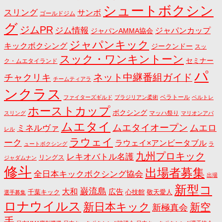
シュートボクシン
スリング
サンボ
ゴールドジム
グ
ジムPR
ジム情報
ジャパンカップ
ジャパンAMMA協会
ジャパンキック
キックボクシング
ジークンドー
スッ
スック・ワンキントーン
セミナー
ク・ムエタイランド
パ
ネット中継番組ガイド
チャクリキ
チームティアラ
ンクラス
ベラトール
ファイターズギルド
ブラジリアン柔術
ベルトレ
ホーストカップ
ボクシング
マッハ祭り
スリング
マリオンアパ
ムエタイ
ムエタイオープン
ミネルヴァ
ムエロ
レル
ラウェイ
ーク
ラウェイ×アンビータブル
ュートボクシング
ラ
九州プロキック
レキオバトル名護
リングス
ジャダムナン
修斗
出場者募集
全日本キックボクシング協会
出場
新型コ
巌流島
大和
広告
千葉キック
心技館
敬天愛人
選手募集
ロナウイルス
新日本キック
新空
新極真会
手