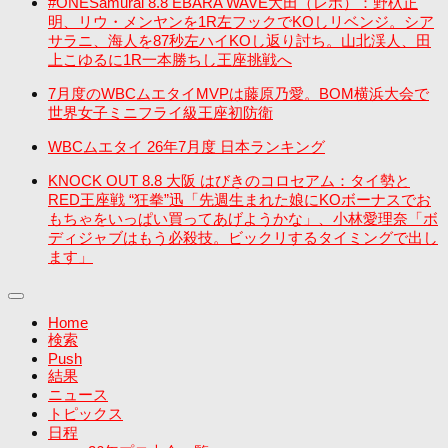
#ONESamurai 8.8 EBARA WAVE大田（レポ）：野杁正
明、リウ・メンヤンを1R左フックでKOしリベンジ。シア
サラニ、海人を87秒左ハイKOし返り討ち。山北渓人、田
上こゆるに1R一本勝ちし王座挑戦へ
7月度のWBCムエタイMVPは藤原乃愛。BOM横浜大会で
世界女子ミニフライ級王座初防衛
WBCムエタイ 26年7月度 日本ランキング
KNOCK OUT 8.8 大阪 はびきのコロセアム：タイ勢と
RED王座戦 “狂拳”迅「先週生まれた娘にKOボーナスでお
もちゃをいっぱい買ってあげようかな」、小林愛理奈「ボ
ディジャブはもう必殺技。ビックリするタイミングで出し
ます」
Home
検索
Push
結果
ニュース
トピックス
日程