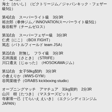
海士［かいし］（ビクトリージム／ジャパンキック・フェザー
級5位）
第4試合 スーパーライト級 3分3R
裕次郎（拳伸ジム／INNOVATIONスーパーライト級5位）
板谷航平（チームゼロス）
第3試合 スーパーフェザー級 3分3R
仁虎［にこ］（BOX FIGHT）
篤志（バトルフィールド team JSA）
第2試合 肘無し フライ級 3分3R
石井識規［さとき］（STRIFE）
川口遵太［じゅった］（HOSOKAWAジム）
第1試合 女子58kg契約 3分3R
小倉えりか（MWS-GYM）
谷岡菜穂子（GRABS kickboxing studio）
オープニングマッチ アマチュア 31kg契約 2分3R
山川 樹［たつき］（マスターズピット）
寺家瑛一己［てらいえ えいき］（エクシンディコンジム
JAPAN）