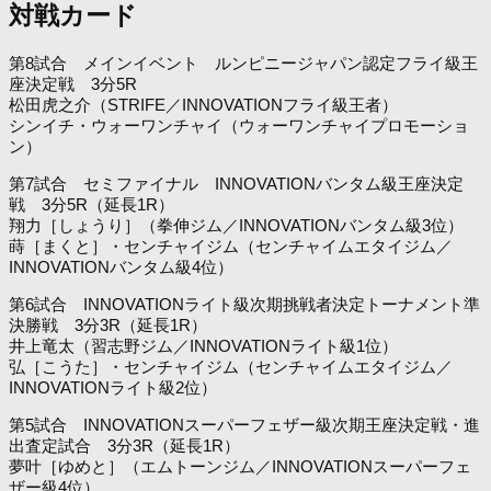
対戦カード
第8試合 メインイベント ルンピニージャパン認定フライ級王
座決定戦 3分5R
松田虎之介（STRIFE／INNOVATIONフライ級王者）
シンイチ・ウォーワンチャイ（ウォーワンチャイプロモーショ
ン）
第7試合 セミファイナル INNOVATIONバンタム級王座決定
戦 3分5R（延長1R）
翔力［しょうり］（拳伸ジム／INNOVATIONバンタム級3位）
蒔［まくと］・センチャイジム（センチャイムエタイジム／
INNOVATIONバンタム級4位）
第6試合 INNOVATIONライト級次期挑戦者決定トーナメント準
決勝戦 3分3R（延長1R）
井上竜太（習志野ジム／INNOVATIONライト級1位）
弘［こうた］・センチャイジム（センチャイムエタイジム／
INNOVATIONライト級2位）
第5試合 INNOVATIONスーパーフェザー級次期王座決定戦・進
出査定試合 3分3R（延長1R）
夢叶［ゆめと］（エムトーンジム／INNOVATIONスーパーフェ
ザー級4位）