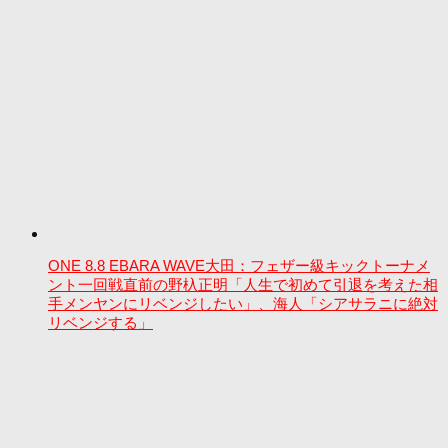
ONE 8.8 EBARA WAVE大田：フェザー級キックトーナメ
ント一回戦直前の野杁正明「人生で初めて引退を考えた相
手メンヤンにリベンジしたい」、海人「シアサラニに絶対
リベンジする」