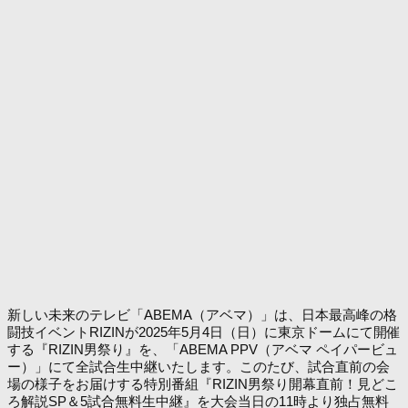
新しい未来のテレビ「ABEMA（アベマ）」は、日本最高峰の格
闘技イベントRIZINが2025年5月4日（日）に東京ドームにて開催
する『RIZIN男祭り』を、「ABEMA PPV（アベマ ペイパービュ
ー）」にて全試合生中継いたします。このたび、試合直前の会
場の様子をお届けする特別番組『RIZIN男祭り開幕直前！見どこ
ろ解説SP＆5試合無料生中継』を大会当日の11時より独占無料