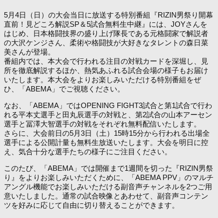
5月4日（日）の大会当日に放送する特別番組『RIZIN男祭り開幕
直前！見どころ解説SP＆5試合無料生中継』には、JOYさんを
はじめ、日本格闘技界の盛り上げ隊長である元格闘家で解説者
の大沢ケンジさん、柔術や格闘技が大好きなタレントの森日菜
美さんが登場。
番組内では、本大会で行われる注目の対戦カードを深堀し、見
所を徹底解説するほか、熱気あふれる試合会場の様子もお届け
いたします。本大会をよりお楽しみいただける特別番組をぜ
ひ、「ABEMA」でご視聴ください。
なお、「ABEMA」ではOPENING FIGHT3試合と第1試合で行わ
れる平本丈選手と田丸辰選手の対戦と、第2試合の山本アーセン
選手と冨澤大智選手の対戦をそれぞれ無料配信いたします。
さらに、大会前日の5月3日（土）15時15分から行われる出場全
選手による公開計量も無料生放送いたします。大会を明日に控
え、気合十分な選手たちの様子にご注目ください。
このたび、「ABEMA」では開催まで1週間を切った『RIZIN男祭
り』をよりお楽しみいただくために、「ABEMA PPV」のマルチ
アングル機能でお楽しみいただける副音声チャンネルを2つご用
意いたしました。通常の試合映像とあわせて、副音声コンテン
ツを好みに応じて自由に切り替えることができます。