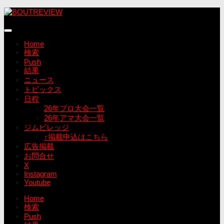
コ
ン
テ
ン
Home
ツ
検索
へ
Push
ス
結果
キ
ニュース
ッ
トピックス
プ
日程
26年プロ大会一覧
26年アマ大会一覧
ジムビレッジ
↑掲載申込はこちら
広告掲載
お問合せ
X
Instagram
Youtube
Home
検索
Push