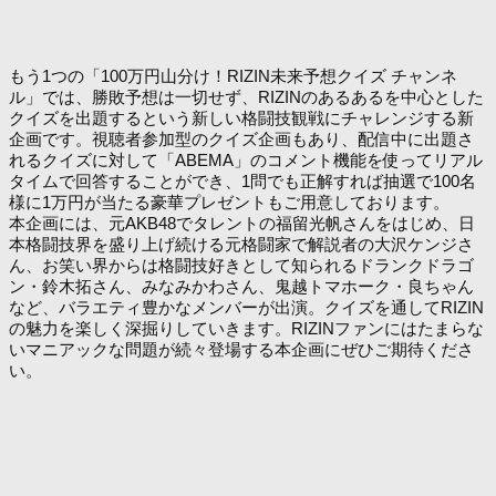
もう1つの「100万円山分け！RIZIN未来予想クイズ チャンネ
ル」では、勝敗予想は一切せず、RIZINのあるあるを中心とした
クイズを出題するという新しい格闘技観戦にチャレンジする新
企画です。視聴者参加型のクイズ企画もあり、配信中に出題さ
れるクイズに対して「ABEMA」のコメント機能を使ってリアル
タイムで回答することができ、1問でも正解すれば抽選で100名
様に1万円が当たる豪華プレゼントもご用意しております。
本企画には、元AKB48でタレントの福留光帆さんをはじめ、日
本格闘技界を盛り上げ続ける元格闘家で解説者の大沢ケンジさ
ん、お笑い界からは格闘技好きとして知られるドランクドラゴ
ン・鈴木拓さん、みなみかわさん、鬼越トマホーク・良ちゃん
など、バラエティ豊かなメンバーが出演。クイズを通してRIZIN
の魅力を楽しく深掘りしていきます。RIZINファンにはたまらな
いマニアックな問題が続々登場する本企画にぜひご期待くださ
い。