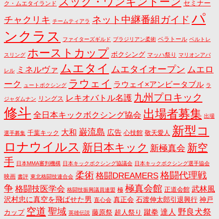
スック・ワンキントーン
セミナー
ク・ムエタイランド
パ
ネット中継番組ガイド
チャクリキ
チームティアラ
ンクラス
ベラトール
ファイターズギルド
ブラジリアン柔術
ベルトレ
ホーストカップ
ボクシング
マッハ祭り
スリング
マリオンアパ
ムエタイ
ムエタイオープン
ミネルヴァ
ムエロ
レル
ラウェイ
ーク
ラウェイ×アンビータブル
ュートボクシング
ラ
九州プロキック
レキオバトル名護
リングス
ジャダムナン
修斗
出場者募集
全日本キックボクシング協会
出場
新型コ
巌流島
大和
広告
千葉キック
心技館
敬天愛人
選手募集
ロナウイルス
新日本キック
新空
新極真会
手
日本MMA審判機構
日本キックボクシング協議会
日本キックボクシング選手協会
格闘代理戦
柔術
格闘DREAMERS
映画
書評
東北格闘技連合会
争
極真会館
格闘技医学会
武林風
正道会館
極
格闘技振興議員連盟
沢村忠に真空を飛ばせた男
真正会
石渡伸太郎引退興行
神戸
直心会
空道
聖域
野良犬祭
蹴拳
達人
カップ
藤原祭
超人祭り
英雄伝説