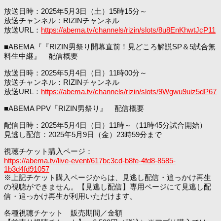
放送日時：2025年5月3日（土）15時15分～
放送チャンネル：RIZINチャンネル
放送URL：
https://abema.tv/channels/rizin/slots/8u8EnKhwtJcP11
■ABEMA『『RIZIN男祭り開幕直前！見どころ解説SP＆5試合無
料生中継』 配信概要
放送日時：2025年5月4日（日）11時00分～
放送チャンネル：RIZINチャンネル
放送URL：
https://abema.tv/channels/rizin/slots/9Wgwu9uiz5dP67
■ABEMA PPV『RIZIN男祭り』 配信概要
配信日時：2025年5月4日（日）11時～（11時45分試合開始）
見逃し配信：2025年5月9日（金）23時59分まで
視聴チケット購入ページ：
https://abema.tv/live-event/617bc3cd-b8fe-4fd8-8585-
1b3d4fd91057
※上記チケット購入ページからは、見逃し配信・追っかけ再生
の視聴ができません。【見逃し配信】専用ページにて見逃し配
信・追っかけ再生が利用いただけます。
各種視聴チケット 販売期間／金額