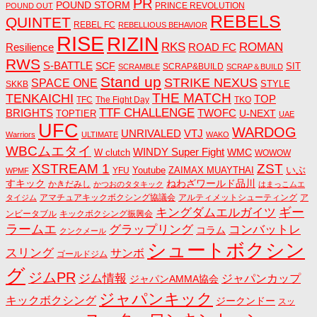
PR
POUND STORM
PRINCE REVOLUTION
POUND OUT
REBELS
QUINTET
REBEL FC
REBELLIOUS BEHAVIOR
RISE
RIZIN
RKS
ROMAN
ROAD FC
Resilience
RWS
S-BATTLE
SCF
SIT
SCRAP&BUILD
SCRAMBLE
SCRAP＆BUILD
Stand up
STRIKE NEXUS
SPACE ONE
STYLE
SKKB
THE MATCH
TENKAICHI
TOP
TFC
The Fight Day
TKO
TTF CHALLENGE
BRIGHTS
TWOFC
U-NEXT
TOPTIER
UAE
UFC
WARDOG
UNRIVALED
VTJ
Warriors
ULTIMATE
WAKO
WBCムエタイ
WINDY Super Fight
WMC
W clutch
WOWOW
ZST
XSTREAM 1
いぶ
Youtube
ZAIMAX MUAYTHAI
YFU
WPMF
すキック
ねわざワールド品川
かきだみし
かつおのタタキック
はまっこムエ
アマチュアキックボクシング協議会
アルティメットシューティング
ア
タイジム
キングダムエルガイツ
ギー
ンビータブル
キックボクシング振興会
ラームエ
コンバットレ
グラップリング
コラム
クンクメール
シュートボクシン
スリング
サンボ
ゴールドジム
グ
ジムPR
ジム情報
ジャパンカップ
ジャパンAMMA協会
ジャパンキック
キックボクシング
ジークンドー
スッ