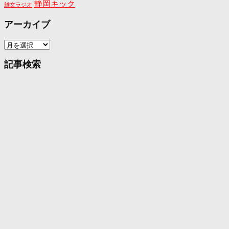
静岡キック
雑文ラジオ
アーカイブ
ア
ー
カ
記事検索
イ
ブ