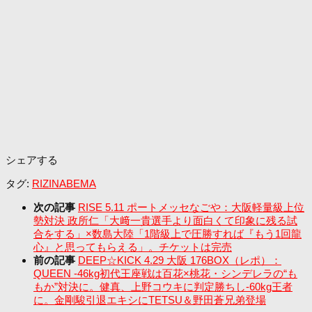
シェアする
タグ:
RIZIN
ABEMA
次の記事
RISE 5.11 ポートメッセなごや：大阪軽量級上位
勢対決 政所仁「大﨑一貴選手より面白くて印象に残る試
合をする」×数島大陸「1階級上で圧勝すれば『もう1回龍
心』と思ってもらえる」。チケットは完売
前の記事
DEEP☆KICK 4.29 大阪 176BOX（レポ）：
QUEEN -46kg初代王座戦は百花×桃花・シンデレラの“も
もか”対決に。健真、上野コウキに判定勝ちし-60kg王者
に。金剛駿引退エキシにTETSU＆野田蒼兄弟登場