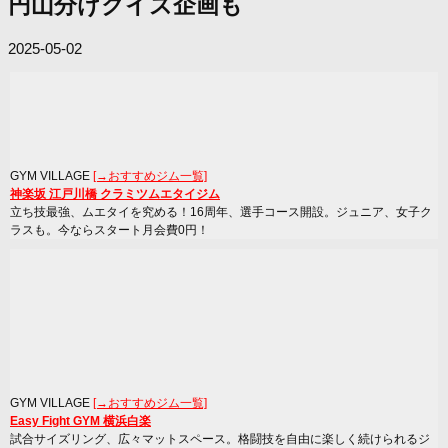
円山分けクイズ企画も
2025-05-02
GYM VILLAGE
[→おすすめジム一覧]
神楽坂 江戸川橋 クラミツムエタイジム
立ち技最強、ムエタイを究める！16周年、選手コース開設。ジュニア、女子ク
ラスも。今ならスタート月会費0円！
GYM VILLAGE
[→おすすめジム一覧]
Easy Fight GYM 横浜白楽
試合サイズリング、広々マットスペース。格闘技を自由に楽しく続けられるジ