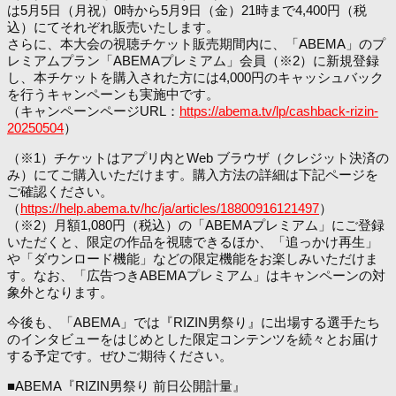
は5月5日（月祝）0時から5月9日（金）21時まで4,400円（税
込）にてそれぞれ販売いたします。
さらに、本大会の視聴チケット販売期間内に、「ABEMA」のプ
レミアムプラン「ABEMAプレミアム」会員（※2）に新規登録
し、本チケットを購入された方には4,000円のキャッシュバック
を行うキャンペーンも実施中です。
（キャンペーンページURL：
https://abema.tv/lp/cashback-rizin-
20250504
）
（※1）チケットはアプリ内とWeb ブラウザ（クレジット決済の
み）にてご購入いただけます。購入方法の詳細は下記ページを
ご確認ください。
（
https://help.abema.tv/hc/ja/articles/18800916121497
）
（※2）月額1,080円（税込）の「ABEMAプレミアム」にご登録
いただくと、限定の作品を視聴できるほか、「追っかけ再生」
や「ダウンロード機能」などの限定機能をお楽しみいただけま
す。なお、「広告つきABEMAプレミアム」はキャンペーンの対
象外となります。
今後も、「ABEMA」では『RIZIN男祭り』に出場する選手たち
のインタビューをはじめとした限定コンテンツを続々とお届け
する予定です。ぜひご期待ください。
■ABEMA『RIZIN男祭り 前日公開計量』