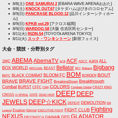
8/8(土)
ONE SAMURAI 2
[EBARA WAVE ARENAおおた]
8/8(土)
KNOCK OUT.67
[タケダハムはびきのコロセアム]
8/9(日)
PANCRASE BLOOD.12
[品川インターシティホー
ル]
8/9(日)
KPKB vol.29
[アクロス福岡]
8/9(日)
WARDOG.58
[大阪 住吉区民センター]
8/11(火)
RIZIN.54
[TOYOTA ARENA TOKYO]
8/11(火)
スック・ワンキントーン
[新宿フェイス]
大会・競技・分野別タグ
ABEMA
AbemaTV
ACF
1MC
ALL
AJKN
ADCC
ACB
Bigbang
Bellator
BOX WORLD
BEAST
AROUSAL
BFC
Bgibang
BOM
BOUT
BLACK COMBAT
BLOOM FC
BORDER
BKFC
BRAVE FIGHT
BRAVE
Breakthrough
BreakingDown
COLORS
Combat
BURST
CFFC
CRAZY KING
CMA
Combate Global
DEEP
DEEP
CROSS
DATE
D-SPIRAL
DEAD HEAT
JEWELS
DEEP☆KICK
DEMOLITION
DEFEAT
EM
Fighting
FIGHT CLUB
Eruption
Eternal
Legend
EXECUTIVE FIGHT
NEXUS
GLADIATOR
GAINA魂
GFG
FIRSTMATCH