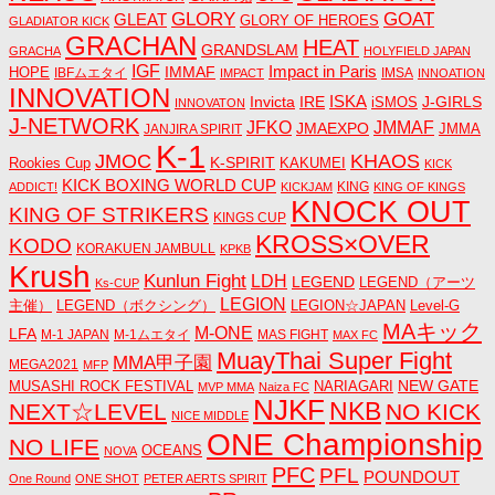
GLORY
GOAT
GLEAT
GLORY OF HEROES
GLADIATOR KICK
GRACHAN
HEAT
GRANDSLAM
GRACHA
HOLYFIELD JAPAN
IGF
Impact in Paris
IMMAF
HOPE
IBFムエタイ
IMSA
IMPACT
INNOATION
INNOVATION
ISKA
Invicta
IRE
J-GIRLS
iSMOS
INNOVATON
J-NETWORK
JMMAF
JFKO
JMAEXPO
JANJIRA SPIRIT
JMMA
K-1
JMOC
KHAOS
K-SPIRIT
Rookies Cup
KAKUMEI
KICK
KICK BOXING WORLD CUP
KING
ADDICT!
KICKJAM
KING OF KINGS
KNOCK OUT
KING OF STRIKERS
KINGS CUP
KROSS×OVER
KODO
KORAKUEN JAMBULL
KPKB
Krush
Kunlun Fight
LDH
LEGEND
LEGEND（アーツ
Ks-CUP
LEGION
主催）
LEGEND（ボクシング）
LEGION☆JAPAN
Level-G
MAキック
M-ONE
LFA
M-1 JAPAN
M-1ムエタイ
MAS FIGHT
MAX FC
MuayThai Super Fight
MMA甲子園
MEGA2021
MFP
NEW GATE
MUSASHI ROCK FESTIVAL
NARIAGARI
MVP MMA
Naiza FC
NJKF
NKB
NEXT☆LEVEL
NO KICK
NICE MIDDLE
ONE Championship
NO LIFE
OCEANS
NOVA
PFC
PFL
POUNDOUT
One Round
ONE SHOT
PETER AERTS SPIRIT