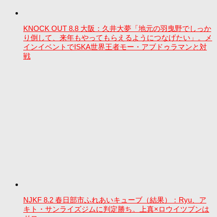
KNOCK OUT 8.8 大阪：久井大夢「地元の羽曳野でしっか
り倒して、来年もやってもらえるようにつなげたい」。メ
インイベントでISKA世界王者モー・アブドゥラマンと対
戦
NJKF 8.2 春日部市ふれあいキューブ（結果）：Ryu、ア
キト・サンライズジムに判定勝ち。上真×ロウイツブンは