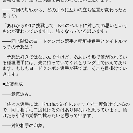
――前回の対戦から、どのように互いの立ち位置が変わったと
思うか。
「あれからK-1に挑戦して、K-1のベルトに対しての思いという
ものが変わっていますし、強くなっている思います」
――同じ階級のヨードクンポン選手と稲垣柊選手とタイトルマ
ッチの予想は？
「予想は好きではないんですけど、ああいう形で僕が敗れてい
る稲垣選手には、先に待っていてくれとリング上で伝えてあり
ます。もしもヨードクンポン選手が勝てば、そこを目掛けてい
きます」
■近藤拳成
――意気込み。
「佐々木選手には、Krushのタイトルマッチで一度負けているの
で、同じ相手に二度負けるのはあり得ないと思っています。負
けたら引退の覚悟で挑みたいと思っています」
――対戦相手の印象。