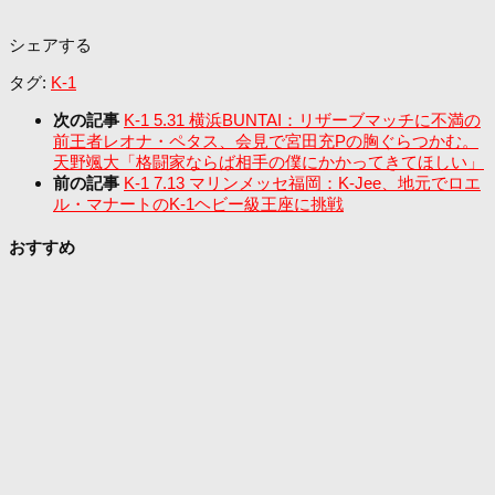
シェアする
タグ:
K-1
次の記事
K-1 5.31 横浜BUNTAI：リザーブマッチに不満の
前王者レオナ・ペタス、会見で宮田充Pの胸ぐらつかむ。
天野颯大「格闘家ならば相手の僕にかかってきてほしい」
前の記事
K-1 7.13 マリンメッセ福岡：K-Jee、地元でロエ
ル・マナートのK-1ヘビー級王座に挑戦
おすすめ