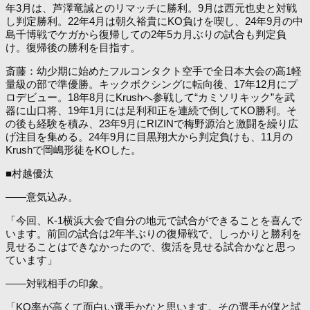
年3月は、芦澤竜誠とのリマッチに勝利。9月は西元也史と対戦
し判定勝利。22年4月は朝久裕貴にKO負けを喫し、24年9月の中
島千博戦でケガから復帰しての2年5カ月ぶりの試合も判定負
け。復帰後の勝利を目指す。
斎藤：幼少期に始めたフルコンタクト空手で全日本大会の高1軽
量級の部で準優勝。キックボクシングに転向後、17年12月にプ
ロデビュー。18年8月にKrushへ参戦して“カミソリキック”を武
器に山口将、19年1月には足利和正を連続で倒してKO勝利。そ
の後も経験を積み、23年9月にRIZINで梅野源治と激闘を繰り広
げ注目を集める。24年9月に目黒翔大から判定負けも、11月の
Krushで岡嶋形徒をKOした。
■村越優汰
――意気込み。
「今回、K-1横浜大会で自分の地元で試合ができることを喜んで
います。前回の試合は2年半ぶりの復帰戦で、しっかりと勝利を
見せることはできなかったので、復活を見せる試合かなと思っ
ています」
――対戦相手の印象。
「KO率が高くて面白い選手かなと思います。その選手が僕と試