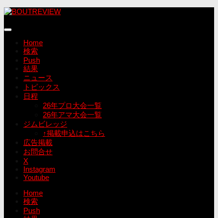
コ
ン
テ
ン
Home
ツ
検索
へ
Push
ス
結果
キ
ニュース
ッ
トピックス
プ
日程
26年プロ大会一覧
26年アマ大会一覧
ジムビレッジ
↑掲載申込はこちら
広告掲載
お問合せ
X
Instagram
Youtube
Home
検索
Push