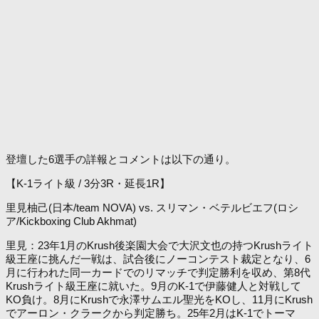
登壇した6選手の詳報とコメントは以下の通り。
【K-1ライト級 / 3分3R・延長1R】
里見柚己(日本/team NOVA) vs. スリマン・ベテルビエフ(ロシ
ア/Kickboxing Club Akhmat)
里見：23年1月のKrush後楽園大会で大沢文也の持つKrushライト
級王座に挑んだ一戦は、試合後にノーコンテスト裁定となり、6
月に行われた同一カードでのリマッチで判定勝利を収め、第8代
Krushライト級王座に就いた。9月のK-1で伊藤健人と対戦して
KO負け。8月にKrushで永澤サムエル聖光をKOし、11月にKrush
でアーロン・クラークから判定勝ち。25年2月はK-1でトーマ