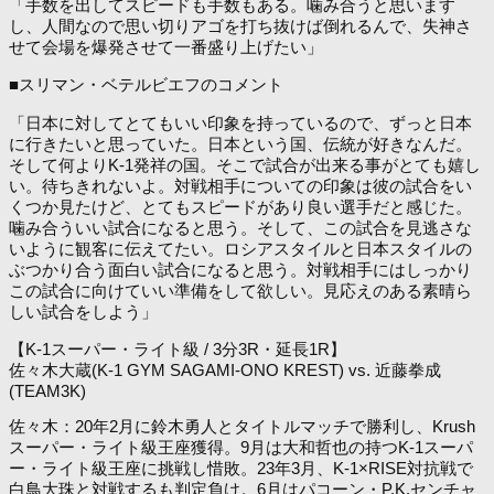
「手数を出してスピードも手数もある。噛み合うと思います
し、人間なので思い切りアゴを打ち抜けば倒れるんで、失神さ
せて会場を爆発させて一番盛り上げたい」
■スリマン・ベテルビエフのコメント
「日本に対してとてもいい印象を持っているので、ずっと日本
に行きたいと思っていた。日本という国、伝統が好きなんだ。
そして何よりK-1発祥の国。そこで試合が出来る事がとても嬉し
い。待ちきれないよ。対戦相手についての印象は彼の試合をい
くつか見たけど、とてもスピードがあり良い選手だと感じた。
噛み合ういい試合になると思う。そして、この試合を見逃さな
いように観客に伝えてたい。ロシアスタイルと日本スタイルの
ぶつかり合う面白い試合になると思う。対戦相手にはしっかり
この試合に向けていい準備をして欲しい。見応えのある素晴ら
しい試合をしよう」
【K-1スーパー・ライト級 / 3分3R・延長1R】
佐々木大蔵(K-1 GYM SAGAMI-ONO KREST) vs. 近藤拳成
(TEAM3K)
佐々木：20年2月に鈴木勇人とタイトルマッチで勝利し、Krush
スーパー・ライト級王座獲得。9月は大和哲也の持つK-1スーパ
ー・ライト級王座に挑戦し惜敗。23年3月、K-1×RISE対抗戦で
白鳥大珠と対戦するも判定負け。6月はパコーン・P.K.センチャ