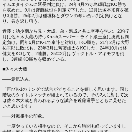
イムエタイジムに延長判定負け。24年4月の寺島輝戦はKO勝ち
を収めた。9月は齋藤紘也を判定で下した。12月は塚本拓真を破
り3連勝。25年2月は稲垣柊とダウンの奪い合い判定負けとな
り、巻き返し狙う。
近藤：幼少期から兄・大成、弟・魁成と共に空手を学ぶ。20年7
月に佐々木大蔵の持つKrushスーパー・ライト級王座に挑戦も判
定負け。同年9月にK-1で泰斗と対戦しTKO勝ち。21年2月は大野
祐志郎に敗北も、23年3月に斉藤雄太をKOした。24年10月は林
健太をKOして、2連勝。25年2月はヴィクトル・アキモフを倒
し、3連続KO勝ちを収めている。
■佐々木大蔵
――意気込み。
「再びK-1のリングで試合ができることを嬉しく思います。同じ
階級のタイトルマッチが組まれているので、その2人に対して次
は佐々木大蔵と言われるような試合を近藤選手とともに見せた
いと思います」
――対戦相手の印象。
「一度やっている相手なので、そこから時間も経っていますし
会場も違う。違う空気感を楽しみにしたいと思います」