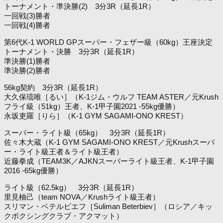
トーナメント・準決勝(2) 3分3R（延長1R）
一回戦(3)勝者
一回戦(4)勝者
第6代K-1 WORLD GPスーパー・フェザー級（60kg）王座決定
トーナメント・決勝 3分3R（延長1R）
準決勝(1)勝者
準決勝(2)勝者
56kg契約 3分3R（延長1R）
大久保琉唯［るい］（K-1ジム・ウルフ TEAM ASTER／元Krush
フライ級（51kg）王者、K-1甲子園2021 -55kg優勝）
永坂吏羅［りら］（K-1 GYM SAGAMI-ONO KREST）
スーパー・ライト級（65kg） 3分3R（延長1R）
佐々木大蔵（K-1 GYM SAGAMI-ONO KREST／元Krushスーパ
ー・ライト級王者＆ライト級王者）
近藤拳成（TEAM3K／AJKNスーパーライト級王者、K-1甲子園
2016 -65kg優勝）
ライト級（62.5kg） 3分3R（延長1R）
里見柚己（team NOVA／Krushライト級王者）
スリマン・ベテルビエフ［Suliman Beterbiev］（ロシア／キッ
クボクシングクラブ・アクマット）