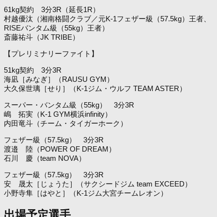
61kg契約 3分3R（延長1R）
村越優汰（湘南格闘クラブ／元K-1フェザー級（57.5kg）王者、
RISEバンタム級（55kg）王者）
斎藤祐斗（JK TRIBE）
【プレリミナリーファイト】
51kg契約 3分3R
海凪［みなぎ］（RAUSU GYM）
大久保世璃［せり］（K-1ジム・ウルフ TEAM ASTER）
スーパー・バンタム級（55kg） 3分3R
嶋 拓実（K-1 GYM横浜infinity）
内田竜斗（チーム・タイガーホーク）
フェザー級（57.5kg） 3分3R
渡邉 陸（POWER OF DREAM）
石川 慶（team NOVA）
フェザー級（57.5kg） 3分3R
安 晟太［じょうた］（サクシードジム team EXCEED）
小野寺隼［はやと］（K-1ジム大宮チームレオン）
出場予定選手