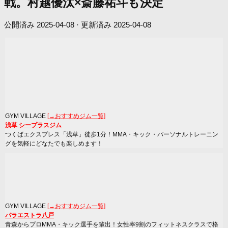
戦。村越優汰×斎藤祐斗も決定
公開済み
2025-04-08
· 更新済み
2025-04-08
GYM VILLAGE
[→おすすめジム一覧]
浅草 シープラスジム
つくばエクスプレス「浅草」徒歩1分！MMA・キック・パーソナルトレーニン
グを気軽にどなたでも楽しめます！
GYM VILLAGE
[→おすすめジム一覧]
パラエストラ八戸
青森からプロMMA・キック選手を輩出！女性率9割のフィットネスクラスで格