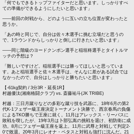
「何でもできるトップファイターだと思います。しっかりすべ
ての準備ができるようにしたいと思います」
――前回の対戦から、どのように互いの立ち位置が変わったと
思うか。
「あの時と同じで、自分は佐々木選手に挑む立場だと思うの
で、1ラウンドからしっかりと倒しに行きたいと思います」
――同じ階級のヨードクンポン選手と稲垣柊選手とタイトルマ
ッチの予想は？
「難しいですけど。稲垣選手には勝ってほしいと思っていま
す。あと稲垣選手と佐々木選手は、そんなに差がある試合では
なかったので、自分はしっかりと勝ちたいと思います」
【-61kg契約 / 3分3R・延長1R】
村越優汰(湘南格闘クラブ) vs. 斎藤祐斗(JK TRIBE)
村越：三日月蹴りなどの多彩な蹴り技を武器に、18年6月の第2
代K-1フェザー級王座決定トーナメント決勝で、西京春馬の負傷
によるTKO勝ちで王座に就く。11月はアレックス・リーバスに
敗戦を喫したが、19年3月は卜部弘嵩の挑戦を退け、初防衛に成
功。8月にフェザー級王座を返上。11月に武尊と対戦して判定2-
0で敗退。20年3月にレオナ・ペタスと対戦も強打に沈んだ。21