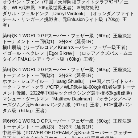
オウヤン・フェン（中国／天津阿福ファイトクラブ/CFP／王
者、WLF武林風 -70Kg級世界王者）※初防衛戦
ダリル・フェルドンク［Darryl Verdonk］（オランダ／ファイト
チーム・リンガー／挑戦者、元Enfusionライト級（70kg）王
者）
第6代K-1 WORLD GPスーパー・フェザー級（60kg）王座決定
トーナメント・一回戦(1) 3分3R（延長1R）
横山朋哉（リーブルロア／Krushスーパー・フェザー級王者）
イゴール・ベクレフ［Egor Bikrev］（ロシア／クズバス・ムエ
タイ／IFMAロシア・ライト級（60kg）王者）
第6代K-1 WORLD GPスーパー・フェザー級（60kg）王座決定
トーナメント・一回戦(2) 3分3R（延長1R）
ホァン・シュアイルー［Huang Shuailu］（中国／ホワイトシャ
ーク・ファイトクラブ/CFP／WLF武林風-60kg挑戦者決定トーナ
メント優勝、2022年中国キックボクシング選手権-63kg級優勝）
マシュー・ダールマン［Matthew Daalman］（オランダ／ヘマ
ーズジム／元Enfusionバンタム級（61kg）王者、ECE世界バン
タム級（61kg）王者）
第6代K-1 WORLD GPスーパー・フェザー級（60kg）王座決定
トーナメント・一回戦(3) 3分3R（延長1R）
中島千博（POWER OF DREAM／元Krushスーパー・フェザー