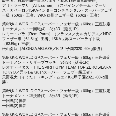
級王者、極真会館全日本ウェイト制2017軽重量級優勝）
アリ・ラーマリ［Ali Laamari］（スペイン／チーム・ジーザ
ス・カベーロ／ISKAインターコンチネンタル・スーパーフェザ
ー級（59kg）王者、WKN欧州フェザー級（60kg）王者）
第6代K-1 WORLD GPスーパー・フェザー級（60kg）王座決定
トーナメント・一回戦(4) 3分3R（延長1R）
レミー・パラ［Remi Parra］（フランス／カルカリアス／NDC
フェザー級（64.5kg）王者、ISKA世界スーパーライト級
（63.5kg）王者）
松山勇汰（ALONZA ABLAZE／K-1甲子園2020 -60kg優勝）
第6代K-1 WORLD GPスーパー・フェザー級（60kg）王座決定
トーナメント・リザーブマッチ 3分3R（延長1R）
レオナ・ぺタス（THE SPIRIT GYM TEAM TOP ZEROS/LARA
TOKYO／元K-1＆Krushスーパー・フェザー級王者）
天野颯大［そうた］（キング・ムエ／K-1甲子園2021 -60kg優
勝）
第6代K-1 WORLD GPスーパー・フェザー級（60kg）王座決定
トーナメント・準決勝(1) 3分3R（延長1R）
一回戦(1)勝者
一回戦(2)勝者
第6代K-1 WORLD GPスーパー・フェザー級（60kg）王座決定