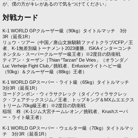
が、僕の方がキレがあるので気をつけてください」
対戦カード
K-1 WORLD GPクルーザー級（90kg）タイトルマッチ 3分
3R（延長1R）
リュウ・ツアー（中国／唐山文旅驍騎ファイトクラブ/CFP／王
者、K-1無差別級トーナメント2023優勝、ISKAインターコンチ
ネンタル・スーパークルーザー級王者）※2度目の防衛戦
ティアン・ターザン［Thian “Tarzan” De Vries」（オランダ／
Luc Verheije Fight Club／挑戦者、Enfusionライトヘビー級
（93kg）＆クルーザー級（88kg）王者）
K-1 WORLD GPスーパー・ライト級（65kg）タイトルマッチ
3分3R（延長1R）
ヨードクンポン・ウィラサクレック（タイ／ウィラサクレッ
ク・フェアテックスジム／王者、トップキング＆MXムエエクス
トリーム-70kg級王者）※2度目の防衛戦
稲垣 柊（K-1ジム大宮チームレオン／挑戦者、Krushスーパ
ー・ライト級王者）
K-1 WORLD GPスーパー・ウェルター級（70kg）タイトルマッ
チ 3分3R（延長1R）