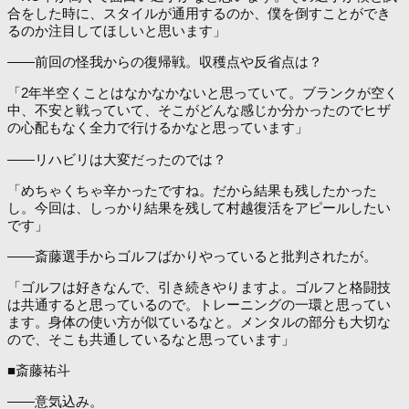
合をした時に、スタイルが通用するのか、僕を倒すことができ
るのか注目してほしいと思います」
――前回の怪我からの復帰戦。収穫点や反省点は？
「2年半空くことはなかなかないと思っていて。ブランクが空く
中、不安と戦っていて、そこがどんな感じか分かったのでヒザ
の心配もなく全力で行けるかなと思っています」
――リハビリは大変だったのでは？
「めちゃくちゃ辛かったですね。だから結果も残したかった
し。今回は、しっかり結果を残して村越復活をアピールしたい
です」
――斎藤選手からゴルフばかりやっていると批判されたが。
「ゴルフは好きなんで、引き続きやりますよ。ゴルフと格闘技
は共通すると思っているので。トレーニングの一環と思ってい
ます。身体の使い方が似ているなと。メンタルの部分も大切な
ので、そこも共通しているなと思っています」
■斎藤祐斗
――意気込み。