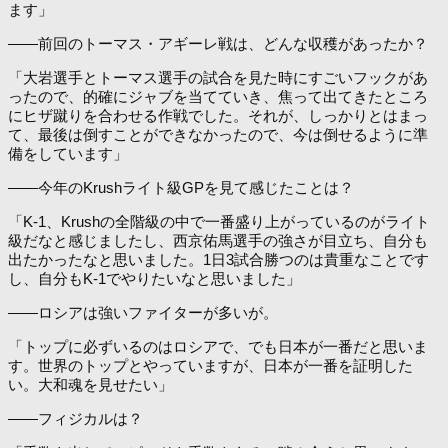
ます」
――前回のトーマス・アギーレ戦は、どんな収穫があったか？
「大岩選手とトーマス選手の試合を見た時にすごいフックがあ
ったので、的確にジャブを当てていき、焦って出てきたところ
にヒザ蹴りを合わせる作戦でした。それが、しっかりとはまっ
て、最後は倒すことができなかったので、今は倒せるように準
備をしています」
――今年のKrushライト級GPを見て感じたことは？
「K-1、Krushの全階級の中で一番盛り上がっているのがライト
級だなと感じましたし、西京佑馬選手の強さが目立ち、自分も
出たかったなと思いました。1日3試合勝つのは貴重なことです
し、自分もK-1でやりたいなと思いました」
――ロシアは強いファイターが多いが。
「トップに必ずいるのはロシアで、でも日本が一番だと思いま
す。世界のトップとやっていますが、日本が一番を証明した
い。大和魂を見せたい」
――フィジカルは？