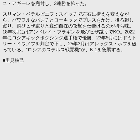
ス・アギーレを完封し、3連勝を飾った。
スリマン・ベテルビエフ：スイッチで左右に構えを変えなが
ら、パワフルなパンチとローキックでプレスをかけ、後ろ廻し
蹴り、飛びヒザ蹴りと変幻自在の攻撃を仕掛けるのが持ち味。
18年3月にはアンドレイ・ブラギンを飛びヒザ蹴りでKO。2022
年にロシアキックボクシング選手権で優勝。23年9月にはドミト
リー・イワノフを判定で下し、25年3月はアレックス・ホフを破
っている。“ロシアのステルス戦闘機”が、K-1を急襲する。
■里見柚己