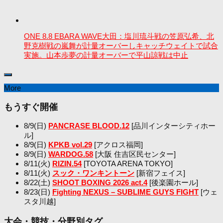
ONE 8.8 EBARA WAVE大田：塩川琉斗戦の笠原弘希、北
野克樹戦の嵐舞が計量オーバーしキャッチウェイトで試合
実施。山本歩夢の計量オーバーで平山諒戦は中止
More
もうすぐ開催
8/9(日)
PANCRASE BLOOD.12
[品川インターシティホー
ル]
8/9(日)
KPKB vol.29
[アクロス福岡]
8/9(日)
WARDOG.58
[大阪 住吉区民センター]
8/11(火)
RIZIN.54
[TOYOTA ARENA TOKYO]
8/11(火)
スック・ワンキントーン
[新宿フェイス]
8/22(土)
SHOOT BOXING 2026 act.4
[後楽園ホール]
8/23(日)
Fighting NEXUS – SUBLIME GUYS FIGHT
[ウェ
スタ川越]
大会・競技・分野別タグ