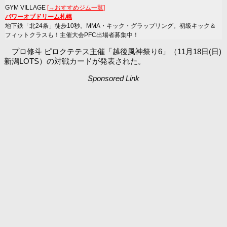
GYM VILLAGE
[→おすすめジム一覧]
パワーオブドリーム札幌
地下鉄「北24条」徒歩10秒。MMA・キック・グラップリング。初級キック＆
フィットクラスも！主催大会PFC出場者募集中！
プロ修斗 ピロクテテス主催「越後風神祭り6」（11月18日(日)
新潟LOTS）の対戦カードが発表された。
Sponsored Link