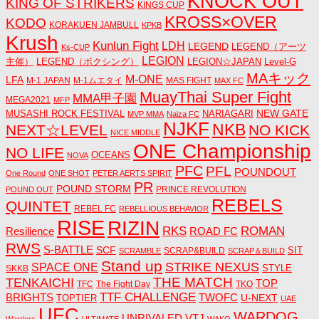
KNOCK OUT
KING OF STRIKERS
KINGS CUP
KROSS×OVER
KODO
KORAKUEN JAMBULL
KPKB
Krush
Kunlun Fight
LDH
LEGEND
LEGEND（アーツ
Ks-CUP
LEGION
主催）
LEGEND（ボクシング）
LEGION☆JAPAN
Level-G
MAキック
M-ONE
LFA
M-1 JAPAN
M-1ムエタイ
MAS FIGHT
MAX FC
MuayThai Super Fight
MMA甲子園
MEGA2021
MFP
NEW GATE
MUSASHI ROCK FESTIVAL
NARIAGARI
MVP MMA
Naiza FC
NJKF
NKB
NEXT☆LEVEL
NO KICK
NICE MIDDLE
ONE Championship
NO LIFE
OCEANS
NOVA
PFC
PFL
POUNDOUT
One Round
ONE SHOT
PETER AERTS SPIRIT
PR
POUND STORM
PRINCE REVOLUTION
POUND OUT
REBELS
QUINTET
REBEL FC
REBELLIOUS BEHAVIOR
RISE
RIZIN
RKS
ROMAN
ROAD FC
Resilience
RWS
S-BATTLE
SCF
SIT
SCRAP&BUILD
SCRAMBLE
SCRAP＆BUILD
Stand up
STRIKE NEXUS
SPACE ONE
STYLE
SKKB
THE MATCH
TENKAICHI
TOP
TFC
The Fight Day
TKO
TTF CHALLENGE
BRIGHTS
TWOFC
U-NEXT
TOPTIER
UAE
UFC
WARDOG
UNRIVALED
VTJ