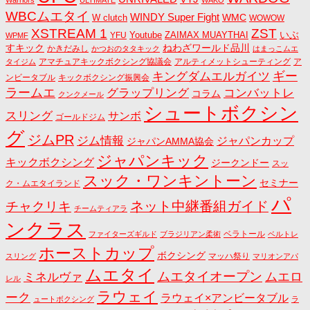
Warriors
ULTIMATE
WAKO
WBCムエタイ
WINDY Super Fight
WMC
W clutch
WOWOW
ZST
XSTREAM 1
いぶ
Youtube
ZAIMAX MUAYTHAI
YFU
WPMF
すキック
ねわざワールド品川
かきだみし
かつおのタタキック
はまっこムエ
アマチュアキックボクシング協議会
アルティメットシューティング
ア
タイジム
キングダムエルガイツ
ギー
ンビータブル
キックボクシング振興会
ラームエ
コンバットレ
グラップリング
コラム
クンクメール
シュートボクシン
スリング
サンボ
ゴールドジム
グ
ジムPR
ジム情報
ジャパンカップ
ジャパンAMMA協会
ジャパンキック
キックボクシング
ジークンドー
スッ
スック・ワンキントーン
セミナー
ク・ムエタイランド
パ
ネット中継番組ガイド
チャクリキ
チームティアラ
ンクラス
ベラトール
ファイターズギルド
ブラジリアン柔術
ベルトレ
ホーストカップ
ボクシング
マッハ祭り
スリング
マリオンアパ
ムエタイ
ムエタイオープン
ミネルヴァ
ムエロ
レル
ラウェイ
ーク
ラウェイ×アンビータブル
ュートボクシング
ラ