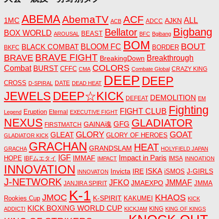
ABEMA
AbemaTV
ACF
1MC
ALL
AJKN
ADCC
ACB
Bigbang
Bellator
BOX WORLD
BEAST
AROUSAL
BFC
Bgibang
BOM
BOUT
BLACK COMBAT
BLOOM FC
BORDER
BKFC
BRAVE FIGHT
BRAVE
Breakthrough
BreakingDown
COLORS
Combat
BURST
CFFC
CRAZY KING
CMA
Combate Global
DEEP
DEEP
CROSS
DATE
D-SPIRAL
DEAD HEAT
JEWELS
DEEP☆KICK
DEMOLITION
DEFEAT
EM
Fighting
FIGHT CLUB
Eruption
Eternal
Legend
EXECUTIVE FIGHT
NEXUS
GLADIATOR
GAINA魂
GFG
FIRSTMATCH
GLORY
GOAT
GLEAT
GLORY OF HEROES
GLADIATOR KICK
GRACHAN
HEAT
GRANDSLAM
GRACHA
HOLYFIELD JAPAN
IGF
Impact in Paris
IMMAF
HOPE
IBFムエタイ
IMSA
IMPACT
INNOATION
INNOVATION
ISKA
Invicta
IRE
J-GIRLS
iSMOS
INNOVATON
J-NETWORK
JMMAF
JFKO
JMAEXPO
JANJIRA SPIRIT
JMMA
K-1
JMOC
KHAOS
K-SPIRIT
Rookies Cup
KAKUMEI
KICK
KICK BOXING WORLD CUP
KING
ADDICT!
KICKJAM
KING OF KINGS