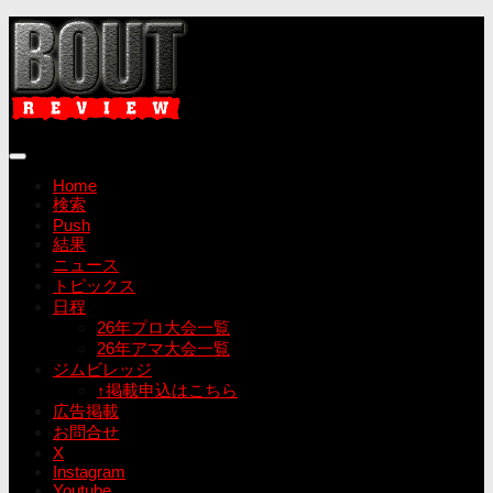
コ
ン
テ
ン
ツ
へ
ス
キ
Home
ッ
検索
プ
Push
結果
ニュース
トピックス
日程
26年プロ大会一覧
26年アマ大会一覧
ジムビレッジ
↑掲載申込はこちら
広告掲載
お問合せ
X
Instagram
Youtube