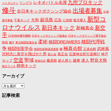
九州プロキック
レキオバトル名護
リングス
ジャダムナン
修斗
出場者募集
全日本キックボクシング協会
出場
新型コ
巌流島
大和
広告
千葉キック
心技館
敬天愛人
選手募集
ロナウイルス
新日本キック
新空
新極真会
手
日本MMA審判機構
日本キックボクシング協議会
日本キックボクシング選手協会
格闘代理戦
柔術
格闘DREAMERS
映画
書評
東北格闘技連合会
争
極真会館
格闘技医学会
武林風
正道会館
極
格闘技振興議員連盟
沢村忠に真空を飛ばせた男
真正会
石渡伸太郎引退興行
神戸
直心会
空道
聖域
野良犬祭
蹴拳
達人
カップ
藤原祭
超人祭り
英雄伝説
静岡キック
雑文ラジオ
アーカイブ
ア
ー
カ
記事検索
イ
ブ