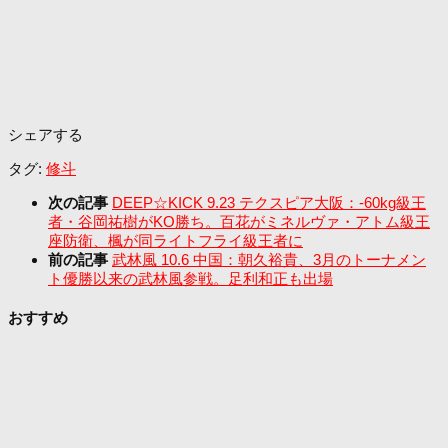
シェアする
タグ:
修斗
次の記事
DEEP☆KICK 9.23 テクスピア大阪：-60kg級王
者・谷岡祐樹がKO勝ち。百花がミネルヴァ・アトム級王
座防衛、楓が同ライトフライ級王者に
前の記事
武林風 10.6 中国：朝久裕貴、3月のトーナメン
ト優勝以来の武林風参戦。足利和正も出場
おすすめ