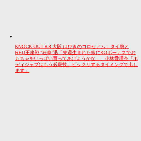
KNOCK OUT 8.8 大阪 はびきのコロセアム：タイ勢と
RED王座戦 “狂拳”迅「先週生まれた娘にKOボーナスでお
もちゃをいっぱい買ってあげようかな」、小林愛理奈「ボ
ディジャブはもう必殺技。ビックリするタイミングで出し
ます」