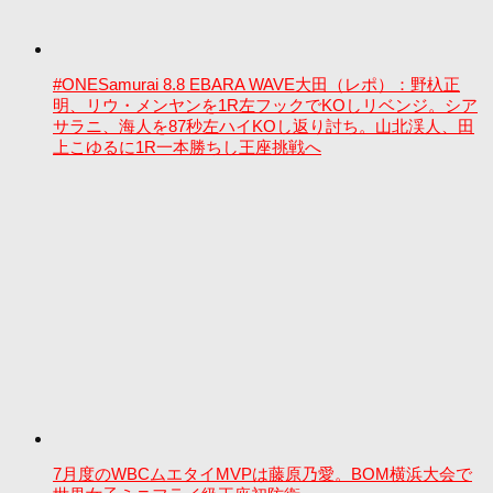
#ONESamurai 8.8 EBARA WAVE大田（レポ）：野杁正
明、リウ・メンヤンを1R左フックでKOしリベンジ。シア
サラニ、海人を87秒左ハイKOし返り討ち。山北渓人、田
上こゆるに1R一本勝ちし王座挑戦へ
7月度のWBCムエタイMVPは藤原乃愛。BOM横浜大会で