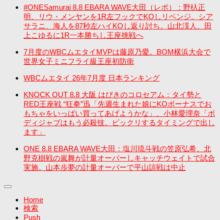
#ONESamurai 8.8 EBARA WAVE大田（レポ）：野杁正
明、リウ・メンヤンを1R左フックでKOしリベンジ。シア
サラニ、海人を87秒左ハイKOし返り討ち。山北渓人、田
上こゆるに1R一本勝ちし王座挑戦へ
7月度のWBCムエタイMVPは藤原乃愛。BOM横浜大会で
世界女子ミニフライ級王座初防衛
WBCムエタイ 26年7月度 日本ランキング
KNOCK OUT 8.8 大阪 はびきのコロセアム：タイ勢と
RED王座戦 “狂拳”迅「先週生まれた娘にKOボーナスでお
もちゃをいっぱい買ってあげようかな」、小林愛理奈「ボ
ディジャブはもう必殺技。ビックリするタイミングで出し
ます」
ONE 8.8 EBARA WAVE大田：塩川琉斗戦の笠原弘希、北
野克樹戦の嵐舞が計量オーバーしキャッチウェイトで試合
実施。山本歩夢の計量オーバーで平山諒戦は中止
Home
検索
Push