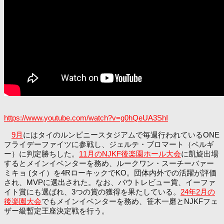
https://www.youtube.com/watch?v=g0hQeUA3ShI
9月
にはタイのルンピニースタジアムで毎週行われているONE
フライデーファイツに参戦し、ジェルテ・ブロマート（ベルギ
ー）に判定勝ちした。
11月のNJKF後楽園ホール大会
に凱旋出場
するとメインイベンターを務め、ルークワン・スーチーバァー
ミキョ (タイ）を4RローキックでKO。団体内外での活躍が評価
され、MVPに選出された。なお、バウトレビュー賞、イーファ
イト賞にも選ばれ、3つの賞の獲得を果たしている。
24年2月の
後楽園大会
でもメインイベンターを務め、笹木一磨とNJKFフェ
ザー級暫定王座決定戦を行う。