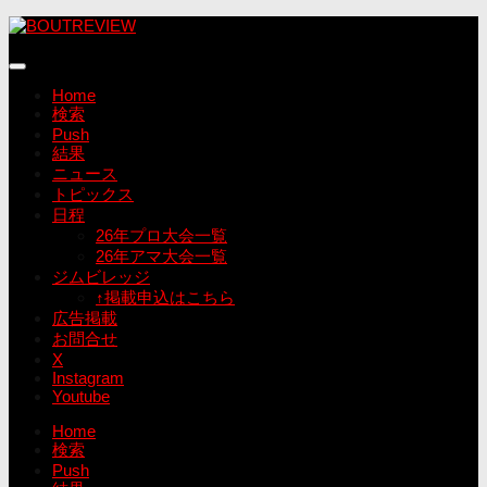
コ
ン
テ
ン
Home
ツ
検索
へ
Push
ス
結果
キ
ニュース
ッ
トピックス
プ
日程
26年プロ大会一覧
26年アマ大会一覧
ジムビレッジ
↑掲載申込はこちら
広告掲載
お問合せ
X
Instagram
Youtube
Home
検索
Push