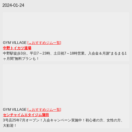
2024-01-24
GYM VILLAGE
[→おすすめジム一覧]
中野トイカツ道場
中野駅徒歩3分。平日7～23時、土日祝7～18時営業。入会金＆月謝“まるまる1
ヶ月間”無料プランも！
GYM VILLAGE
[→おすすめジム一覧]
センチャイムエタイジム蒲田
3号店25年7月オープン！入会キャンペーン実施中！初心者の方、女性の方、
大歓迎！