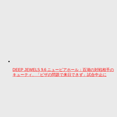
DEEP JEWELS 9.6 ニューピアホール：百湖の対戦相手の
キューティ、「ビザの問題で来日できず」試合中止に