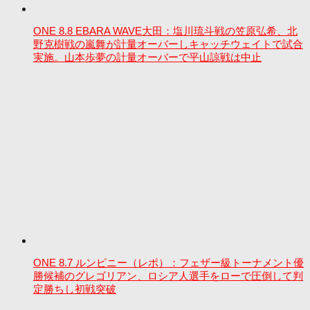
ONE 8.8 EBARA WAVE大田：塩川琉斗戦の笠原弘希、北
野克樹戦の嵐舞が計量オーバーしキャッチウェイトで試合
実施。山本歩夢の計量オーバーで平山諒戦は中止
ONE 8.7 ルンピニー（レポ）：フェザー級トーナメント優
勝候補のグレゴリアン、ロシア人選手をローで圧倒して判
定勝ちし初戦突破