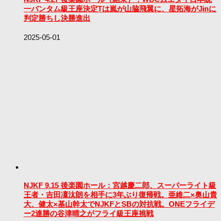
一バンタム級王座決定Tは嵐が山脇飛翼に、星拓海がJinに
判定勝ちし決勝進出
2025-05-01
NJKF 9.15 後楽園ホール：宮越慶二郎、スーパーライト級
王者・吉田凜汰朗を相手に3年ぶり復帰戦。亜維二×奥山貴
大、健太×基山幹太でNJKFとSBの対抗戦。ONEフライデ
ー2連勝の谷津晴之がフライ級王座挑戦