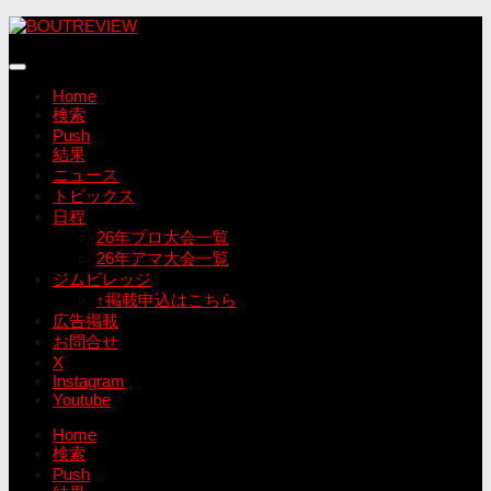
コ
ン
テ
ン
Home
ツ
検索
へ
Push
ス
結果
キ
ニュース
ッ
トピックス
プ
日程
26年プロ大会一覧
26年アマ大会一覧
ジムビレッジ
↑掲載申込はこちら
広告掲載
お問合せ
X
Instagram
Youtube
Home
検索
Push