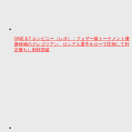
ONE 8.7 ルンピニー（レポ）：フェザー級トーナメント優
勝候補のグレゴリアン、ロシア人選手をローで圧倒して判
定勝ちし初戦突破