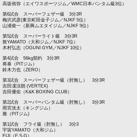
高坂侑弥（エイワスポーツジム／WMC日本バンタム級3位）
第6試合 スーパーフェザー級 3分3R
梅沢武彦(東京町田金子ジム／NJKF 5位）
山浦俊一（新興ムエタイジム／NJKF 9位）
第5試合 スーパーライト級 3分3R
敦YAMATO（大和ジム／NJKF 7位）
木村弘志（OGUNI GYM／NJKF 10位）
第4試合 56kg契約 3分3R
将泰（PITジム）
鈴木力也（ZERO）
第3試合 スーパーフェザー級（肘無し） 3分3R
吉田凜汰朗 (VERTEX)
吉田優佑（K&K BOXING CLUB）
第2試合 スーパーバンタム級（肘無し） 3分3R
雨宮洸太（キングジム）
雅（PITジム)
第1試合 フライ級（肘無し） 3分3
宇宙YAMATO（大和ジム）
EIJI（E.S.G）