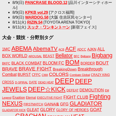
8/9(日)
PANCRASE BLOOD.12
[品川インターシティホー
ル]
8/9(日)
KPKB vol.29
[アクロス福岡]
8/9(日)
WARDOG.58
[大阪 住吉区民センター]
8/11(火)
RIZIN.54
[TOYOTA ARENA TOKYO]
8/11(火)
スック・ワンキントーン
[新宿フェイス]
大会・競技・分野別タグ
ABEMA
AbemaTV
ACF
1MC
ALL
AJKN
ADCC
ACB
Bigbang
Bellator
BOX WORLD
BEAST
AROUSAL
BFC
Bgibang
BOM
BOUT
BLACK COMBAT
BLOOM FC
BORDER
BKFC
BRAVE FIGHT
BRAVE
Breakthrough
BreakingDown
COLORS
Combat
BURST
CFFC
CRAZY KING
CMA
Combate Global
DEEP
DEEP
CROSS
DATE
D-SPIRAL
DEAD HEAT
JEWELS
DEEP☆KICK
DEMOLITION
DEFEAT
EM
Fighting
FIGHT CLUB
Eruption
Eternal
Legend
EXECUTIVE FIGHT
NEXUS
GLADIATOR
GAINA魂
GFG
FIRSTMATCH
GLORY
GOAT
GLEAT
GLORY OF HEROES
GLADIATOR KICK
GRACHAN