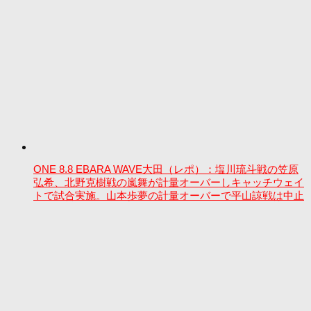
ONE 8.8 EBARA WAVE大田（レポ）：塩川琉斗戦の笠原
弘希、北野克樹戦の嵐舞が計量オーバーしキャッチウェイ
トで試合実施。山本歩夢の計量オーバーで平山諒戦は中止