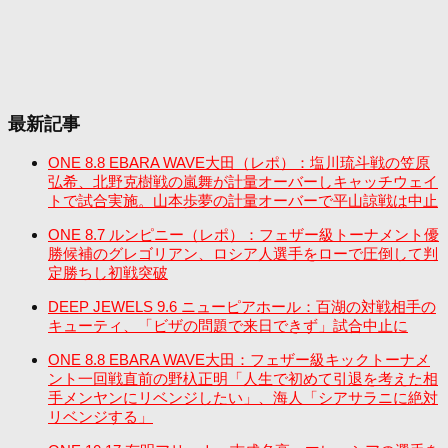
最新記事
ONE 8.8 EBARA WAVE大田（レポ）：塩川琉斗戦の笠原
弘希、北野克樹戦の嵐舞が計量オーバーしキャッチウェイ
トで試合実施。山本歩夢の計量オーバーで平山諒戦は中止
ONE 8.7 ルンピニー（レポ）：フェザー級トーナメント優
勝候補のグレゴリアン、ロシア人選手をローで圧倒して判
定勝ちし初戦突破
DEEP JEWELS 9.6 ニューピアホール：百湖の対戦相手の
キューティ、「ビザの問題で来日できず」試合中止に
ONE 8.8 EBARA WAVE大田：フェザー級キックトーナメ
ント一回戦直前の野杁正明「人生で初めて引退を考えた相
手メンヤンにリベンジしたい」、海人「シアサラニに絶対
リベンジする」