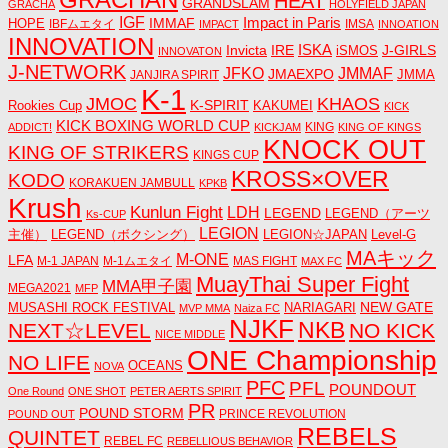
HEAT
GRANDSLAM
GRACHA
HOLYFIELD JAPAN
IGF
Impact in Paris
IMMAF
HOPE
IBFムエタイ
IMSA
IMPACT
INNOATION
INNOVATION
ISKA
Invicta
IRE
J-GIRLS
iSMOS
INNOVATON
J-NETWORK
JMMAF
JFKO
JMAEXPO
JANJIRA SPIRIT
JMMA
K-1
JMOC
KHAOS
K-SPIRIT
Rookies Cup
KAKUMEI
KICK
KICK BOXING WORLD CUP
KING
ADDICT!
KICKJAM
KING OF KINGS
KNOCK OUT
KING OF STRIKERS
KINGS CUP
KROSS×OVER
KODO
KORAKUEN JAMBULL
KPKB
Krush
Kunlun Fight
LDH
LEGEND
LEGEND（アーツ
Ks-CUP
LEGION
主催）
LEGEND（ボクシング）
LEGION☆JAPAN
Level-G
MAキック
M-ONE
LFA
M-1 JAPAN
M-1ムエタイ
MAS FIGHT
MAX FC
MuayThai Super Fight
MMA甲子園
MEGA2021
MFP
NEW GATE
MUSASHI ROCK FESTIVAL
NARIAGARI
MVP MMA
Naiza FC
NJKF
NKB
NEXT☆LEVEL
NO KICK
NICE MIDDLE
ONE Championship
NO LIFE
OCEANS
NOVA
PFC
PFL
POUNDOUT
One Round
ONE SHOT
PETER AERTS SPIRIT
PR
POUND STORM
PRINCE REVOLUTION
POUND OUT
REBELS
QUINTET
REBEL FC
REBELLIOUS BEHAVIOR