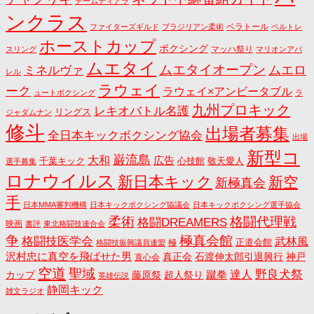
チームティアラ
ンクラス
ベラトール
ファイターズギルド
ブラジリアン柔術
ベルトレ
ホーストカップ
ボクシング
マッハ祭り
スリング
マリオンアパ
ムエタイ
ムエタイオープン
ミネルヴァ
ムエロ
レル
ラウェイ
ーク
ラウェイ×アンビータブル
ュートボクシング
ラ
九州プロキック
レキオバトル名護
リングス
ジャダムナン
修斗
出場者募集
全日本キックボクシング協会
出場
新型コ
巌流島
大和
広告
千葉キック
心技館
敬天愛人
選手募集
ロナウイルス
新日本キック
新空
新極真会
手
日本MMA審判機構
日本キックボクシング協議会
日本キックボクシング選手協会
格闘代理戦
柔術
格闘DREAMERS
映画
書評
東北格闘技連合会
争
極真会館
格闘技医学会
武林風
正道会館
極
格闘技振興議員連盟
沢村忠に真空を飛ばせた男
真正会
石渡伸太郎引退興行
神戸
直心会
空道
聖域
野良犬祭
蹴拳
達人
カップ
藤原祭
超人祭り
英雄伝説
静岡キック
雑文ラジオ