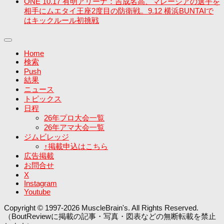
ONE 10.17 有明アリーナ：吉成名高、マレーシアの選手を
相手にムエタイ王座2度目の防衛戦。9.12 横浜BUNTAIで
はキックルール初挑戦
Home
検索
Push
結果
ニュース
トピックス
日程
26年プロ大会一覧
26年アマ大会一覧
ジムビレッジ
↑掲載申込はこちら
広告掲載
お問合せ
X
Instagram
Youtube
Copyright © 1997-2026 MuscleBrain's. All Rights Reserved.
（BoutReviewに掲載の記事・写真・図表などの無断転載を禁止