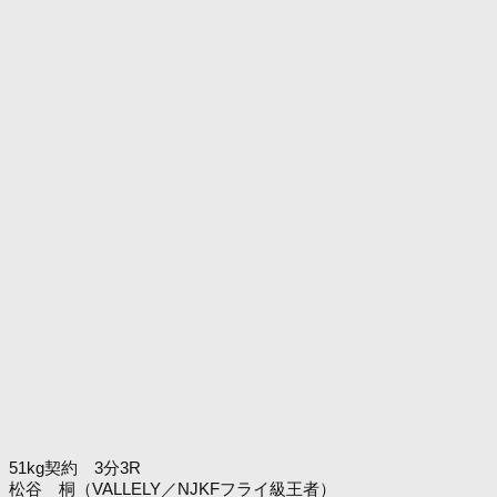
51kg契約 3分3R
松谷 桐（VALLELY／NJKFフライ級王者）