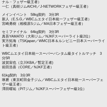
ナル・フェザー級王者）
一仁（真樹ジムAICHI／J-NETWORKフェザー級王者）
メインイベント 58kg契約 3分3R
新人（E.S.G／WBCムエタイ日本統一フェザー級王者）
宮崎勇樹（相模原Sジム／MA日本フェザー級王者）
セミファイナル 64kg契約 3分3R
真吾YAMATO（大和ジム／NJKFスーパーライト級2位）
実方拓海（TSKjapan／WMC日本＆ルンピニー日本スーパーライ
ト級王者）
WBCムエタイ日本統一スーパーバンタム級タイトルマッチ 3
分5R
波賀宙也（立川KBA／暫定王者)
前田浩喜（CORE／NJKF王者）
61kg契約 3分3R
琢磨（東京町田金子ジム／WBCムエタイ日本統一スーパーフェ
ザー級王者）
澤田曜祐（PITジム／NJKFスーパーフェザー級1位）