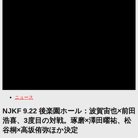
ニュース
NJKF 9.22 後楽園ホール：波賀宙也×前田
浩喜、3度目の対戦。琢磨×澤田曜祐、松
谷桐×高坂侑弥ほか決定