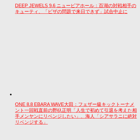
DEEP JEWELS 9.6 ニューピアホール：百湖の対戦相手の
キューティ、「ビザの問題で来日できず」試合中止に
ONE 8.8 EBARA WAVE大田：フェザー級キックトーナメ
ント一回戦直前の野杁正明「人生で初めて引退を考えた相
手メンヤンにリベンジしたい」、海人「シアサラニに絶対
リベンジする」