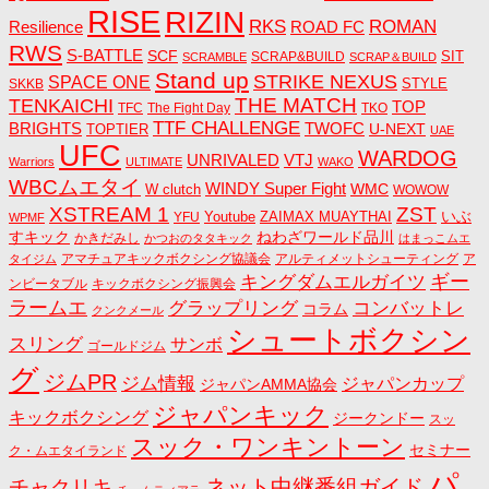
RISE
RIZIN
RKS
ROMAN
ROAD FC
Resilience
RWS
S-BATTLE
SCF
SIT
SCRAP&BUILD
SCRAMBLE
SCRAP＆BUILD
Stand up
STRIKE NEXUS
SPACE ONE
STYLE
SKKB
THE MATCH
TENKAICHI
TOP
TFC
The Fight Day
TKO
TTF CHALLENGE
BRIGHTS
TWOFC
U-NEXT
TOPTIER
UAE
UFC
WARDOG
UNRIVALED
VTJ
Warriors
ULTIMATE
WAKO
WBCムエタイ
WINDY Super Fight
WMC
W clutch
WOWOW
ZST
XSTREAM 1
いぶ
Youtube
ZAIMAX MUAYTHAI
YFU
WPMF
すキック
ねわざワールド品川
かきだみし
かつおのタタキック
はまっこムエ
アマチュアキックボクシング協議会
アルティメットシューティング
ア
タイジム
キングダムエルガイツ
ギー
ンビータブル
キックボクシング振興会
ラームエ
コンバットレ
グラップリング
コラム
クンクメール
シュートボクシン
スリング
サンボ
ゴールドジム
グ
ジムPR
ジム情報
ジャパンカップ
ジャパンAMMA協会
ジャパンキック
キックボクシング
ジークンドー
スッ
スック・ワンキントーン
セミナー
ク・ムエタイランド
パ
ネット中継番組ガイド
チャクリキ