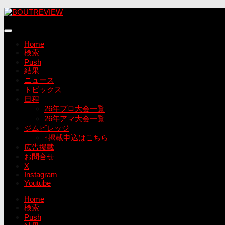
コ
ン
テ
ン
Home
ツ
検索
へ
Push
ス
結果
キ
ニュース
ッ
トピックス
プ
日程
26年プロ大会一覧
26年アマ大会一覧
ジムビレッジ
↑掲載申込はこちら
広告掲載
お問合せ
X
Instagram
Youtube
Home
検索
Push