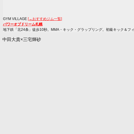
GYM VILLAGE
[→おすすめジム一覧]
パワーオブドリーム札幌
地下鉄「北24条」徒歩10秒。MMA・キック・グラップリング。初級キック＆フ
中田大貴×三宅輝砂