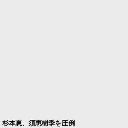
杉本恵、須惠樹季を圧倒