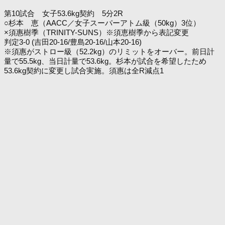
第10試合 女子53.6kg契約 5分2R
○杉本 恵（AACC／女子スーパーアトム級（50kg）3位）
×須惠樹季（TRINITY-SUNS）※須恵樹季から表記変更
判定3-0 (吉田20-16/豊島20-16/山本20-16)
※須惠がストロー級（52.2kg）のリミットをオーバー。前日計
量で55.5kg、当日計量で53.6kg。杉本が試合を希望したため
53.6kg契約に変更し試合実施。須惠は全R減点1