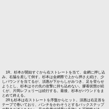
1R、杉本が開始すぐから右ストレートを当て、金網に押し込
み、右脇を差して倒す。杉本は金網際で上から押さえ続け、少
しパウンドを当てるが、須惠が下からしがみつき、足を登らせ
ようとし、杉本はその先の攻撃に持ち込めない。膠着状態が続
くが、片岡レフェリーは続行する。最後、杉本がパウンドをま
とめて終える。
2Rも杉本は右ストレートを序盤からヒット。須惠は右足首を
テープで巻いており、パンチをかわそうとするバックステップ