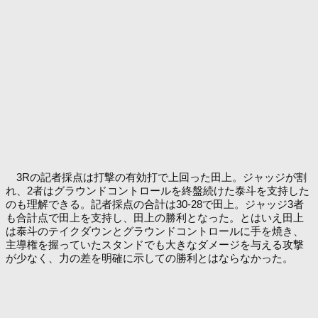
3Rの記者採点は打撃の有効打で上回った田上。ジャッジが割
れ、2者はグラウンドコントロールを終盤続けた泰斗を支持した
のも理解できる。記者採点の合計は30-28で田上。ジャッジ3者
も合計点で田上を支持し、田上の勝利となった。とはいえ田上
は泰斗のテイクダウンとグラウンドコントロールに手を焼き、
主導権を握っていたスタンドでも大きなダメージを与える攻撃
が少なく、力の差を明確に示しての勝利とはならなかった。