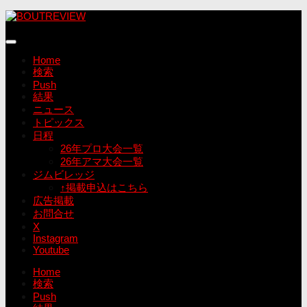
コ
ン
テ
ン
Home
ツ
検索
へ
Push
ス
結果
キ
ニュース
ッ
トピックス
プ
日程
26年プロ大会一覧
26年アマ大会一覧
ジムビレッジ
↑掲載申込はこちら
広告掲載
お問合せ
X
Instagram
Youtube
Home
検索
Push