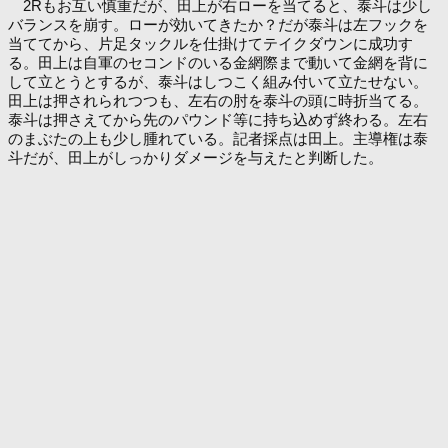
2Rもお互い慎重だが、田上が右ローを当てると、泰斗は少し
バランスを崩す。ローが効いてきたか？だが泰斗は左フックを
当ててから、片足タックルを仕掛けてテイクダウンに成功す
る。田上は自軍のセコンドのいる金網際まで動いて金網を背に
して立とうとするが、泰斗はしつこく組み付いて立たせない。
田上は押されられつつも、左右の肘を泰斗の頭に時折当てる。
泰斗は押さえてから先のパウンド等に持ち込めず終わる。左右
のまぶたの上も少し腫れている。記者採点は田上。主導権は泰
斗だが、田上がしっかりダメージを与えたと判断した。