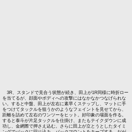
3R、スタンドで見合う状態が続き、田上が1R同様に時折ロー
を当てるが、顔面やボディへの攻撃にはなかなかつなげられな
い。すると中盤、田上が左右に素早くステップし、マットに手
をつけてタックルを狙うかのようなフェイントを見せてから、
距離を詰めて左右のワンツーをヒット。好印象の場面を作る。
すると泰斗が片足タックルを仕掛け、またもテイクダウンに成
功し、金網際で押さえ込む。さらに田上が立とうとしたタイミ
ングでバックに回り込み、バックマウントをキープする。だが