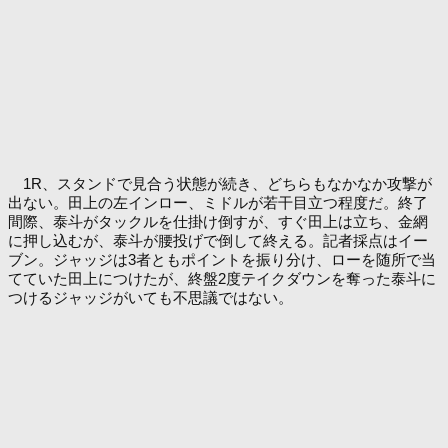
1R、スタンドで見合う状態が続き、どちらもなかなか攻撃が
出ない。田上の左インロー、ミドルが若干目立つ程度だ。終了
間際、泰斗がタックルを仕掛け倒すが、すぐ田上は立ち、金網
に押し込むが、泰斗が腰投げで倒して終える。記者採点はイー
ブン。ジャッジは3者ともポイントを振り分け、ローを随所で当
てていた田上につけたが、終盤2度テイクダウンを奪った泰斗に
つけるジャッジがいても不思議ではない。