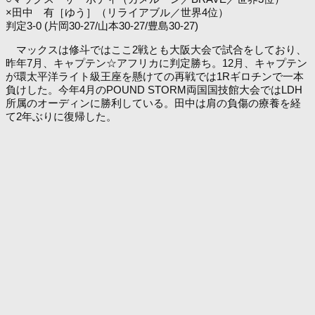
×田中 有［ゆう］（リライアブル／世界4位）
判定3-0 (片岡30-27/山本30-27/豊島30-27)
マックスは修斗ではここ2戦とも大阪大会で試合をしており、
昨年7月、キャプテン☆アフリカに判定勝ち。12月、キャプテン
が環太平洋ライト級王座を懸けての再戦では1Rギロチンで一本
負けした。今年4月のPOUND STORM両国国技館大会ではLDH
所属のオーディンに勝利している。田中は肩の負傷の療養を経
て2年ぶりに復帰した。