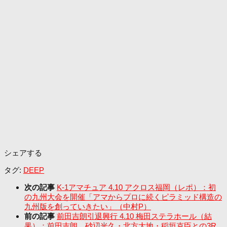
シェアする
タグ:
DEEP
次の記事
K-1アマチュア 4.10 アクロス福岡（レポ）：初
の九州大会を開催「アマからプロに続くピラミッド構造の
九州版を創っていきたい」（中村P）
前の記事
前田吉朗引退興行 4.10 梅田ステラホール（結
果）：前田吉朗、砂辺光久・北方大地・稲垣克臣との3R