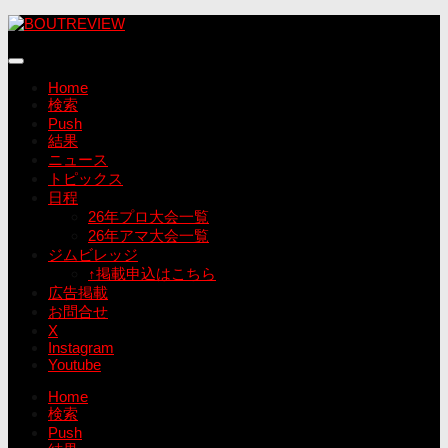
コ
ン
テ
ン
Home
ツ
検索
へ
Push
ス
結果
キ
ニュース
ッ
トピックス
プ
日程
26年プロ大会一覧
26年アマ大会一覧
ジムビレッジ
↑掲載申込はこちら
広告掲載
お問合せ
X
Instagram
Youtube
Home
検索
Push