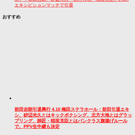
エキシビションマッチで引退
おすすめ
前田吉朗引退興行 4.10 梅田ステラホール：前田引退エキ
シ、砂辺光久とはキックボクシング、北方大地とはグラッ
プリング、師匠・稲垣克臣とはパンクラス旗揚げルール
で。PPV生中継も決定