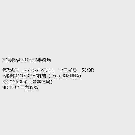
写真提供：DEEP事務局
第7試合 メインイベント フライ級 5分3R
○柴田“MONKEY”有哉（Team KIZUNA）
×渋谷カズキ（高本道場）
3R 1’10” 三角絞め