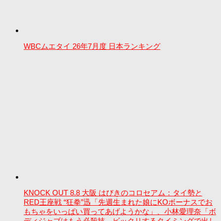
WBCムエタイ 26年7月度 日本ランキング
KNOCK OUT 8.8 大阪 はびきのコロセアム：タイ勢と
RED王座戦 “狂拳”迅「先週生まれた娘にKOボーナスでお
もちゃをいっぱい買ってあげようかな」、小林愛理奈「ボ
ディジャブはもう必殺技。ビックリするタイミングで出し