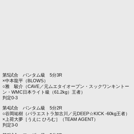
第5試合 バンタム級 5分3R
×中本龍平（BLOWS）
○雅 駿介（CAVE／元ムエタイオープン・スックワンキントー
ン・WMC日本ライト級（61.2kg）王者）
判定0-3
第4試合 バンタム級 5分2R
○谷岡祐樹（パラエストラ加古川／元DEEP☆KICK -60kg王者）
×上荷大夢［うえに ひろむ］（TEAM AGENT）
判定3-0