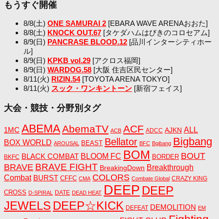
もうすぐ開催
8/8(土)
ONE SAMURAI 2
[EBARA WAVE ARENAおおた]
8/8(土)
KNOCK OUT.67
[タケダハムはびきのコロセアム]
8/9(日)
PANCRASE BLOOD.12
[品川インターシティホー
ル]
8/9(日)
KPKB vol.29
[アクロス福岡]
8/9(日)
WARDOG.58
[大阪 住吉区民センター]
8/11(火)
RIZIN.54
[TOYOTA ARENA TOKYO]
8/11(火)
スック・ワンキントーン
[新宿フェイス]
大会・競技・分野別タグ
ABEMA
AbemaTV
ACF
1MC
ALL
AJKN
ADCC
ACB
Bigbang
Bellator
BOX WORLD
BEAST
AROUSAL
BFC
Bgibang
BOM
BOUT
BLACK COMBAT
BLOOM FC
BORDER
BKFC
BRAVE FIGHT
BRAVE
Breakthrough
BreakingDown
COLORS
Combat
BURST
CFFC
CRAZY KING
CMA
Combate Global
DEEP
DEEP
CROSS
DATE
D-SPIRAL
DEAD HEAT
JEWELS
DEEP☆KICK
DEMOLITION
DEFEAT
EM