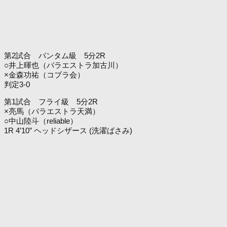
第2試合 バンタム級 5分2R
○井上暉也（パラエストラ加古川）
×金森功祐（コブラ会）
判定3-0
第1試合 フライ級 5分2R
×亮馬（パラエストラ天満）
○中山陸斗（reliable）
1R 4’10” ヘッドシザース (洗濯ばさみ)