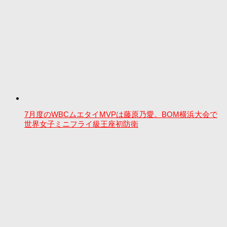
7月度のWBCムエタイMVPは藤原乃愛。BOM横浜大会で
世界女子ミニフライ級王座初防衛