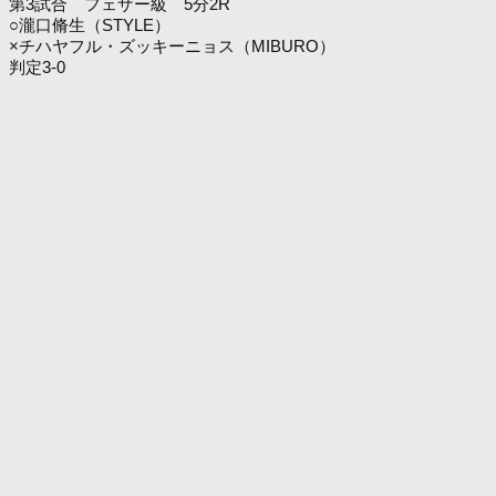
第3試合 フェザー級 5分2R
○瀧口脩生（STYLE）
×チハヤフル・ズッキーニョス（MIBURO）
判定3-0