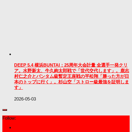
DEEP 5.4 横浜BUNTAI：25周年大会計量 全選手一発クリ
ア。水野新太、牛久絢太郎戦で「世代交代します」。鹿志
村仁之介とバンタム級暫定王座戦の平松翔「勝った方が日
本のトップに行く」。杉山空「ストロー級最強を証明しま
す」
2026-05-03
Follow: