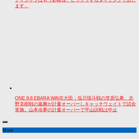
ます」
ONE 8.8 EBARA WAVE大田：塩川琉斗戦の笠原弘希、北
野克樹戦の嵐舞が計量オーバーしキャッチウェイトで試合
実施。山本歩夢の計量オーバーで平山諒戦は中止
More