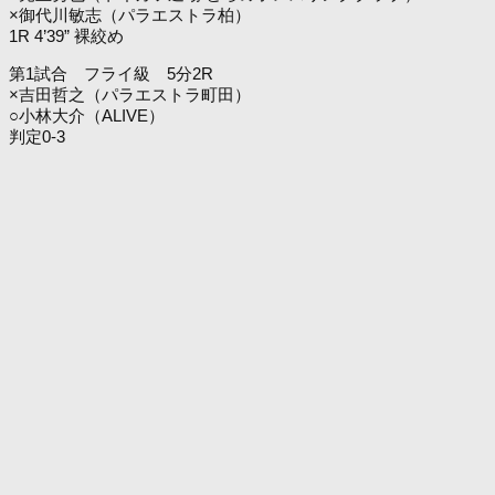
×御代川敏志（パラエストラ柏）
1R 4’39” 裸絞め
第1試合 フライ級 5分2R
×吉田哲之（パラエストラ町田）
○小林大介（ALIVE）
判定0-3