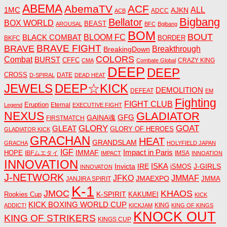
ABEMA
AbemaTV
ACF
1MC
ALL
AJKN
ADCC
ACB
Bigbang
Bellator
BOX WORLD
BEAST
AROUSAL
BFC
Bgibang
BOM
BOUT
BLACK COMBAT
BLOOM FC
BORDER
BKFC
BRAVE FIGHT
BRAVE
Breakthrough
BreakingDown
COLORS
Combat
BURST
CFFC
CRAZY KING
CMA
Combate Global
DEEP
DEEP
CROSS
DATE
D-SPIRAL
DEAD HEAT
JEWELS
DEEP☆KICK
DEMOLITION
DEFEAT
EM
Fighting
FIGHT CLUB
Eruption
Eternal
Legend
EXECUTIVE FIGHT
NEXUS
GLADIATOR
GAINA魂
GFG
FIRSTMATCH
GLORY
GOAT
GLEAT
GLORY OF HEROES
GLADIATOR KICK
GRACHAN
HEAT
GRANDSLAM
GRACHA
HOLYFIELD JAPAN
IGF
Impact in Paris
IMMAF
HOPE
IBFムエタイ
IMSA
IMPACT
INNOATION
INNOVATION
ISKA
Invicta
IRE
J-GIRLS
iSMOS
INNOVATON
J-NETWORK
JMMAF
JFKO
JMAEXPO
JANJIRA SPIRIT
JMMA
K-1
JMOC
KHAOS
K-SPIRIT
Rookies Cup
KAKUMEI
KICK
KICK BOXING WORLD CUP
KING
ADDICT!
KICKJAM
KING OF KINGS
KNOCK OUT
KING OF STRIKERS
KINGS CUP