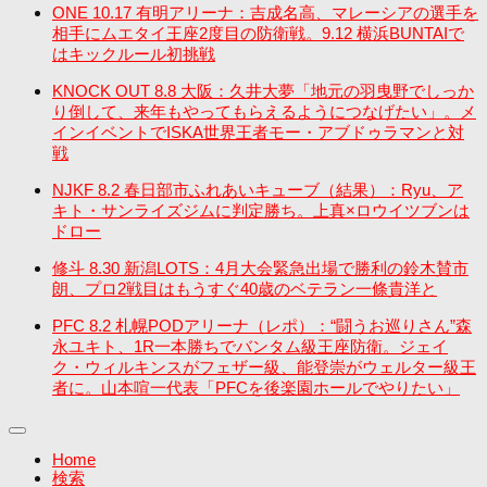
ONE 10.17 有明アリーナ：吉成名高、マレーシアの選手を
相手にムエタイ王座2度目の防衛戦。9.12 横浜BUNTAIで
はキックルール初挑戦
KNOCK OUT 8.8 大阪：久井大夢「地元の羽曳野でしっか
り倒して、来年もやってもらえるようにつなげたい」。メ
インイベントでISKA世界王者モー・アブドゥラマンと対
戦
NJKF 8.2 春日部市ふれあいキューブ（結果）：Ryu、ア
キト・サンライズジムに判定勝ち。上真×ロウイツブンは
ドロー
修斗 8.30 新潟LOTS：4月大会緊急出場で勝利の鈴木賛市
朗、プロ2戦目はもうすぐ40歳のベテラン一條貴洋と
PFC 8.2 札幌PODアリーナ（レポ）：“闘うお巡りさん”森
永ユキト、1R一本勝ちでバンタム級王座防衛。ジェイ
ク・ウィルキンスがフェザー級、能登崇がウェルター級王
者に。山本喧一代表「PFCを後楽園ホールでやりたい」
Home
検索