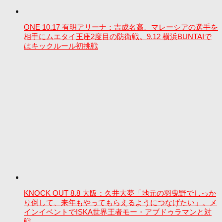
ONE 10.17 有明アリーナ：吉成名高、マレーシアの選手を
相手にムエタイ王座2度目の防衛戦。9.12 横浜BUNTAIで
はキックルール初挑戦
KNOCK OUT 8.8 大阪：久井大夢「地元の羽曳野でしっか
り倒して、来年もやってもらえるようにつなげたい」。メ
インイベントでISKA世界王者モー・アブドゥラマンと対
戦