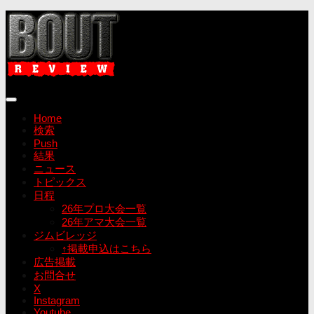
コ
ン
テ
ン
ツ
へ
ス
キ
Home
ッ
検索
プ
Push
結果
ニュース
トピックス
日程
26年プロ大会一覧
26年アマ大会一覧
ジムビレッジ
↑掲載申込はこちら
広告掲載
お問合せ
X
Instagram
Youtube