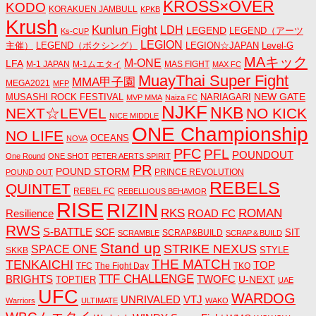
KROSS×OVER
KODO
KORAKUEN JAMBULL
KPKB
Krush
Kunlun Fight
LDH
LEGEND
LEGEND（アーツ
Ks-CUP
LEGION
主催）
LEGEND（ボクシング）
LEGION☆JAPAN
Level-G
MAキック
M-ONE
LFA
M-1 JAPAN
M-1ムエタイ
MAS FIGHT
MAX FC
MuayThai Super Fight
MMA甲子園
MEGA2021
MFP
NEW GATE
MUSASHI ROCK FESTIVAL
NARIAGARI
MVP MMA
Naiza FC
NJKF
NKB
NEXT☆LEVEL
NO KICK
NICE MIDDLE
ONE Championship
NO LIFE
OCEANS
NOVA
PFC
PFL
POUNDOUT
One Round
ONE SHOT
PETER AERTS SPIRIT
PR
POUND STORM
PRINCE REVOLUTION
POUND OUT
REBELS
QUINTET
REBEL FC
REBELLIOUS BEHAVIOR
RISE
RIZIN
RKS
ROMAN
ROAD FC
Resilience
RWS
S-BATTLE
SCF
SIT
SCRAP&BUILD
SCRAMBLE
SCRAP＆BUILD
Stand up
STRIKE NEXUS
SPACE ONE
STYLE
SKKB
THE MATCH
TENKAICHI
TOP
TFC
The Fight Day
TKO
TTF CHALLENGE
BRIGHTS
TWOFC
U-NEXT
TOPTIER
UAE
UFC
WARDOG
UNRIVALED
VTJ
Warriors
ULTIMATE
WAKO