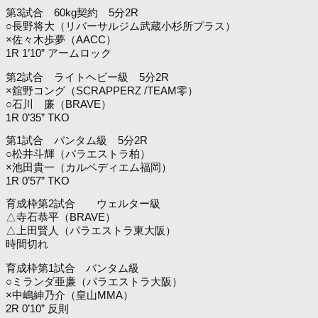
第3試合 60kg契約 5分2R
○長野将大（リバーサルジム武蔵小杉所プラス）
×佐々木歩夢（AACC）
1R 1’10” アームロック
第2試合 ライトヘビー級 5分2R
×舘野コング（SCRAPPERZ /TEAM零）
○石川 廉（BRAVE）
1R 0’35” TKO
第1試合 バンタム級 5分2R
○松井斗輝（パラエストラ柏）
×池田貴一（カルペディエム福岡）
1R 0’57” TKO
育成枠第2試合 ウェルター級
△寺石恭平（BRAVE）
△上田賢人（パラエストラ東大阪）
時間切れ
育成枠第1試合 バンタム級
○ミランダ亜廉（パラエストラ大阪）
×中嶋紳乃介（皇山MMA）
2R 0’10” 反則