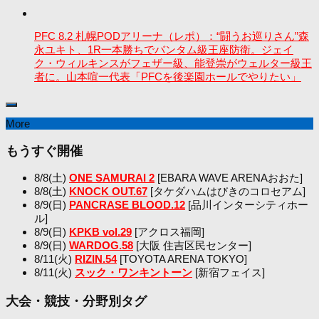
PFC 8.2 札幌PODアリーナ（レポ）：“闘うお巡りさん”森
永ユキト、1R一本勝ちでバンタム級王座防衛。ジェイ
ク・ウィルキンスがフェザー級、能登崇がウェルター級王
者に。山本喧一代表「PFCを後楽園ホールでやりたい」
More
もうすぐ開催
8/8(土)
ONE SAMURAI 2
[EBARA WAVE ARENAおおた]
8/8(土)
KNOCK OUT.67
[タケダハムはびきのコロセアム]
8/9(日)
PANCRASE BLOOD.12
[品川インターシティホー
ル]
8/9(日)
KPKB vol.29
[アクロス福岡]
8/9(日)
WARDOG.58
[大阪 住吉区民センター]
8/11(火)
RIZIN.54
[TOYOTA ARENA TOKYO]
8/11(火)
スック・ワンキントーン
[新宿フェイス]
大会・競技・分野別タグ