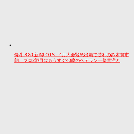
修斗 8.30 新潟LOTS：4月大会緊急出場で勝利の鈴木賛市
朗、プロ2戦目はもうすぐ40歳のベテラン一條貴洋と