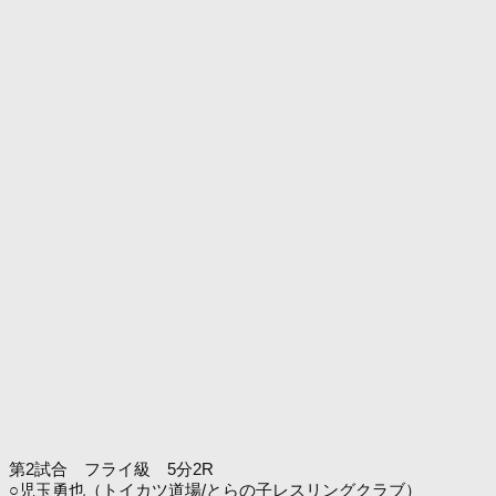
第2試合 フライ級 5分2R
○児玉勇也（トイカツ道場/とらの子レスリングクラブ）