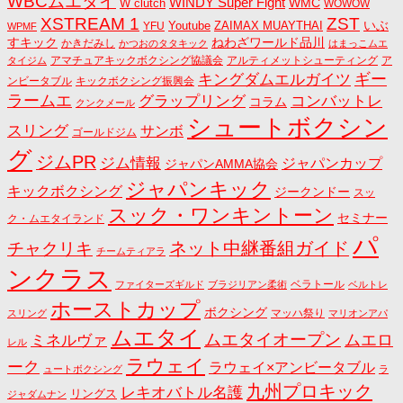
WBCムエタイ
WINDY Super Fight
WMC
W clutch
WOWOW
ZST
XSTREAM 1
いぶ
Youtube
ZAIMAX MUAYTHAI
YFU
WPMF
すキック
ねわざワールド品川
かきだみし
かつおのタタキック
はまっこムエ
アマチュアキックボクシング協議会
アルティメットシューティング
ア
タイジム
キングダムエルガイツ
ギー
ンビータブル
キックボクシング振興会
ラームエ
コンバットレ
グラップリング
コラム
クンクメール
シュートボクシン
スリング
サンボ
ゴールドジム
グ
ジムPR
ジム情報
ジャパンカップ
ジャパンAMMA協会
ジャパンキック
キックボクシング
ジークンドー
スッ
スック・ワンキントーン
セミナー
ク・ムエタイランド
パ
ネット中継番組ガイド
チャクリキ
チームティアラ
ンクラス
ベラトール
ファイターズギルド
ブラジリアン柔術
ベルトレ
ホーストカップ
ボクシング
マッハ祭り
スリング
マリオンアパ
ムエタイ
ムエタイオープン
ミネルヴァ
ムエロ
レル
ラウェイ
ーク
ラウェイ×アンビータブル
ュートボクシング
ラ
九州プロキック
レキオバトル名護
リングス
ジャダムナン