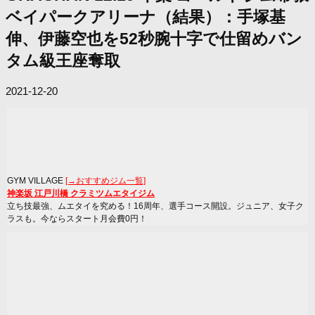
ベイパークアリーナ（結果）：手塚基
伸、伊藤空也を52秒腕十字で仕留めバン
タム級王座奪取
2021-12-20
GYM VILLAGE
[→おすすめジム一覧]
神楽坂 江戸川橋 クラミツムエタイジム
立ち技最強、ムエタイを究める！16周年、選手コース開設。ジュニア、女子ク
ラスも。今ならスタート月会費0円！