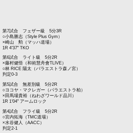
第7試合 フェザー級 5分3R
○小島勝志（Style Plus Gym）
×崎山 勲（マッハ道場）
1R 4’37” TKO
第6試合 ライト級 5分2R
×藤村健悟（和術慧舟會TLIVE）
○林 RICE 陽太（パラエストラ森ノ宮）
判定0-3
第5試合 無差別級 5分2R
○ヨコヤ・マクレガー（パラエストラ柏）
×田馬場貴裕（ねわざワールド品川）
1R 1’04” アームロック
第4試合 フライ級 5分2R
○宮内拓海（TMC道場）
×水谷健人（AACC）
判定2-1