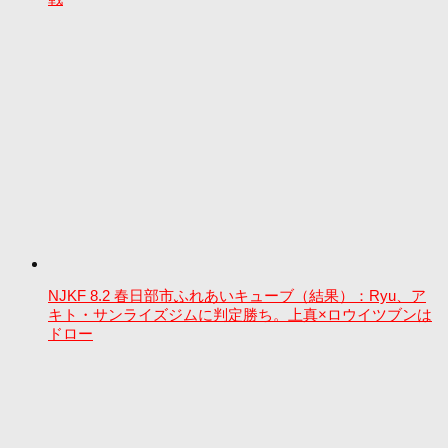
NJKF 8.2 春日部市ふれあいキューブ（結果）：Ryu、ア
キト・サンライズジムに判定勝ち。上真×ロウイツブンは
ドロー