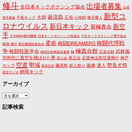
修斗
出場者募集
全日本キックボクシング協会
出場
新型コ
巌流島
大和
広告
千葉キック
心技館
敬天愛人
選手募集
ロナウイルス
新日本キック
新空
新極真会
手
日本MMA審判機構
日本キックボクシング協議会
日本キックボクシング選手協会
格闘代理戦
柔術
格闘DREAMERS
映画
書評
東北格闘技連合会
争
極真会館
格闘技医学会
武林風
正道会館
極
格闘技振興議員連盟
沢村忠に真空を飛ばせた男
真正会
石渡伸太郎引退興行
神戸
直心会
空道
聖域
野良犬祭
蹴拳
達人
カップ
藤原祭
超人祭り
英雄伝説
静岡キック
雑文ラジオ
アーカイブ
ア
ー
カ
記事検索
イ
ブ