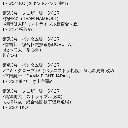
1R 3’54” KO (スタンドパンチ連打)
第6試合 フェザー級 5分2R
×拓MAX（TEAM HAMBOLT）
○和田健太郎（ストライプル新百合ヶ丘）
1R 2’17” 裸絞め
第5試合 バンタム級 5分2R
×善司郎（総合格闘技道場DOBUITA）
○松本尚大（拳心會）
判定0-3
第4試合 バンタム級 5分2R
○フミ・グローブTV（パラエストラ札幌）※北原史寛 改め
×平田純一（DAMM FIGHT JAPAN）
1R 2’38” 腕ひしぎ十字固め
第3試合 フェザー級 5分2R
×高須将大（ストライプル茨城）
○大搗汰晟（総合格闘技宇留野道場）
1R 3’30” TKO