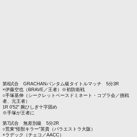
第8試合 GRACHANバンタム級タイトルマッチ 5分3R
×伊藤空也（BRAVE／王者）※初防衛戦
○手塚基伸（シークレットベースドミネート・コブラ会／挑戦
者、元王者）
1R 0’52” 腕ひしぎ十字固め
※手塚が王者に
第7試合 無差別級 5分2R
○荒東“怪獣キラー”英貴（パラエストラ大阪）
×ラデック（チェコ／AACC）