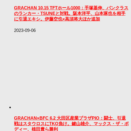
GRACHAN 10.15 TFTホール1000：手塚基伸、パンクラス
のランカー・TSUNEと対戦。阪本洋平、山本琢也を相手
に引退エキシ。伊藤空也×高須将大ほか追加
2023-09-06
GRACHAN×BFC 6.2 大田区産業プラザPIO：闘士、引退
戦はスタウロスにTKO負け。鍵山雄介、マックス・ザ・ボ
ディー、植田豊ら勝利