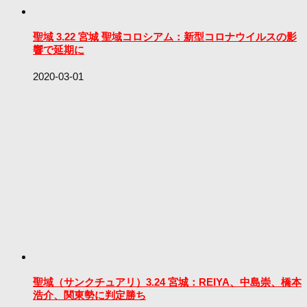
聖域 3.22 宮城 聖域コロシアム：新型コロナウイルスの影
響で延期に
2020-03-01
聖域（サンクチュアリ）3.24 宮城：REIYA、中島崇、橋本
浩介、関東勢に判定勝ち