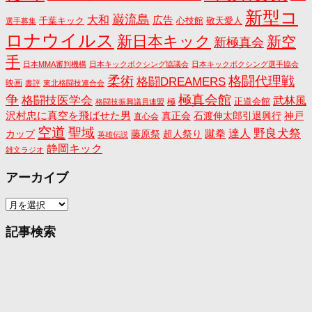
新型コ
巌流島
大和
広告
千葉キック
心技館
敬天愛人
選手募集
ロナウイルス
新日本キック
新空
新極真会
手
日本MMA審判機構
日本キックボクシング協議会
日本キックボクシング選手協会
格闘代理戦
柔術
格闘DREAMERS
映画
書評
東北格闘技連合会
争
極真会館
格闘技医学会
武林風
正道会館
極
格闘技振興議員連盟
沢村忠に真空を飛ばせた男
真正会
石渡伸太郎引退興行
神戸
直心会
空道
聖域
野良犬祭
蹴拳
達人
カップ
藤原祭
超人祭り
英雄伝説
静岡キック
雑文ラジオ
アーカイブ
ア
ー
カ
記事検索
イ
ブ