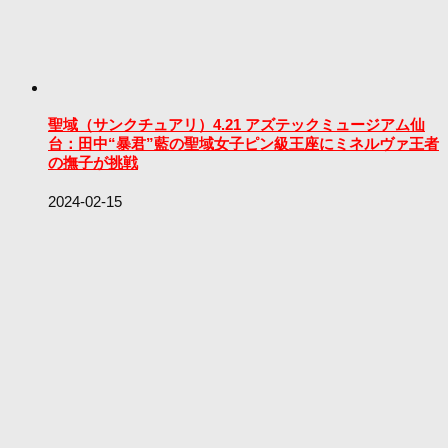
聖域（サンクチュアリ）4.21 アズテックミュージアム仙
台：田中“暴君”藍の聖域女子ピン級王座にミネルヴァ王者
の撫子が挑戦
2024-02-15