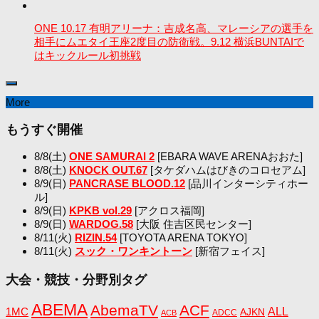
ONE 10.17 有明アリーナ：吉成名高、マレーシアの選手を
相手にムエタイ王座2度目の防衛戦。9.12 横浜BUNTAIで
はキックルール初挑戦
More
もうすぐ開催
8/8(土)
ONE SAMURAI 2
[EBARA WAVE ARENAおおた]
8/8(土)
KNOCK OUT.67
[タケダハムはびきのコロセアム]
8/9(日)
PANCRASE BLOOD.12
[品川インターシティホー
ル]
8/9(日)
KPKB vol.29
[アクロス福岡]
8/9(日)
WARDOG.58
[大阪 住吉区民センター]
8/11(火)
RIZIN.54
[TOYOTA ARENA TOKYO]
8/11(火)
スック・ワンキントーン
[新宿フェイス]
大会・競技・分野別タグ
ABEMA
AbemaTV
ACF
1MC
ALL
AJKN
ADCC
ACB