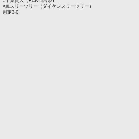
○千葉貴大（PCK仙台泉）
×翼スリーツリー（ダイケンスリーツリー）
判定3-0