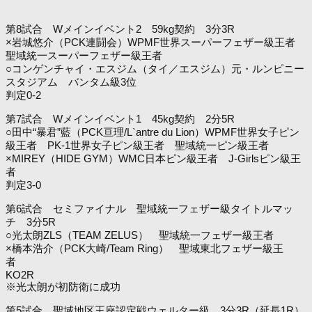
第8試合 Wメインイベント2 59kg契約 3分3R
×岩城悠介（PCK連闘会）WPMF世界スーパーフェザー級王者
聖域統一スーパーフェザー級王者
○コンゲンチャイ・エスジム（タイ／エスジム）元・ルンピニー
スタジアム バンタム級3位
判定0-2
第7試合 Wメインイベント1 45kg契約 2分5R
○田中“暴君”藍（PCK亘理/L`antre du Lion）WPMF世界女子ピン
級王者 PK-1世界女子ピン級王者 聖域統一ピン級王者
×MIREY（HIDE GYM）WMC日本ピン級王者 J-Girlsピン級王
者
判定3-0
第6試合 セミファイナル 聖域統一フェザー級タイトルマッ
チ 3分5R
○光太朗ZLS（TEAM ZELUS） 聖域統一フェザー級王者
×橋本浩介（PCK大崎/Team Ring） 聖域東北フェザー級王
者
KO2R
※光太朗が初防衛に成功
第5試合 聖域地区王座認定戦ウェルター級 3分3R（延長1R）