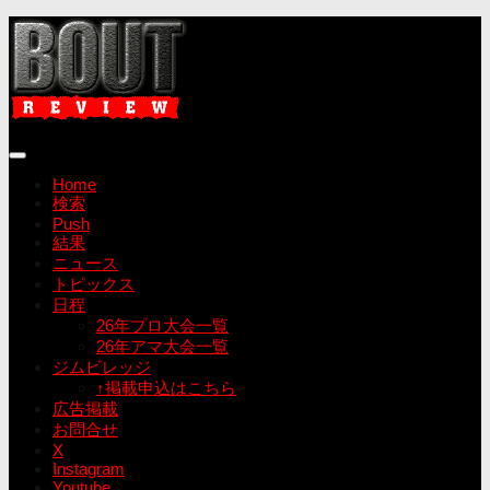
コ
ン
テ
ン
ツ
へ
ス
キ
Home
ッ
検索
プ
Push
結果
ニュース
トピックス
日程
26年プロ大会一覧
26年アマ大会一覧
ジムビレッジ
↑掲載申込はこちら
広告掲載
お問合せ
X
Instagram
Youtube