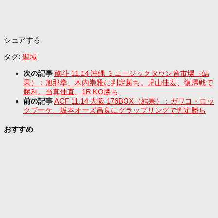
シェアする
タグ:
聖域
次の記事
修斗 11.14 沖縄 ミュージックタウン音市場（結
果）：旭那拳、木内崇雅に判定勝ち。児山佳宏、復帰戦で
勝利。当真佳直、1R KO勝ち
前の記事
ACF 11.14 大阪 176BOX（結果）：ガワコ・ロッ
クブーケ、坂本オーズ昌良にグラップリングで判定勝ち
おすすめ