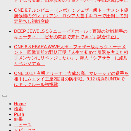
トで試合実施。山本歩夢の計量オーバーで平山諒戦は中止
ONE 8.7 ルンピニー（レポ）：フェザー級トーナメント優
勝候補のグレゴリアン、ロシア人選手をローで圧倒して判
定勝ちし初戦突破
DEEP JEWELS 9.6 ニューピアホール：百湖の対戦相手の
キューティ、「ビザの問題で来日できず」試合中止に
ONE 8.8 EBARA WAVE大田：フェザー級キックトーナメ
ント一回戦直前の野杁正明「人生で初めて引退を考えた相
手メンヤンにリベンジしたい」、海人「シアサラニに絶対
リベンジする」
ONE 10.17 有明アリーナ：吉成名高、マレーシアの選手を
相手にムエタイ王座2度目の防衛戦。9.12 横浜BUNTAIで
はキックルール初挑戦
Home
検索
Push
結果
ニュース
トピックス