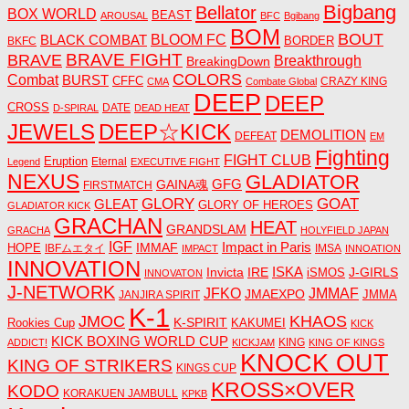
Bigbang
Bellator
BOX WORLD
BEAST
AROUSAL
BFC
Bgibang
BOM
BOUT
BLACK COMBAT
BLOOM FC
BORDER
BKFC
BRAVE FIGHT
BRAVE
Breakthrough
BreakingDown
COLORS
Combat
BURST
CFFC
CRAZY KING
CMA
Combate Global
DEEP
DEEP
CROSS
DATE
D-SPIRAL
DEAD HEAT
JEWELS
DEEP☆KICK
DEMOLITION
DEFEAT
EM
Fighting
FIGHT CLUB
Eruption
Eternal
Legend
EXECUTIVE FIGHT
NEXUS
GLADIATOR
GAINA魂
GFG
FIRSTMATCH
GLORY
GOAT
GLEAT
GLORY OF HEROES
GLADIATOR KICK
GRACHAN
HEAT
GRANDSLAM
GRACHA
HOLYFIELD JAPAN
IGF
Impact in Paris
IMMAF
HOPE
IBFムエタイ
IMSA
IMPACT
INNOATION
INNOVATION
ISKA
Invicta
IRE
J-GIRLS
iSMOS
INNOVATON
J-NETWORK
JMMAF
JFKO
JMAEXPO
JANJIRA SPIRIT
JMMA
K-1
JMOC
KHAOS
K-SPIRIT
Rookies Cup
KAKUMEI
KICK
KICK BOXING WORLD CUP
KING
ADDICT!
KICKJAM
KING OF KINGS
KNOCK OUT
KING OF STRIKERS
KINGS CUP
KROSS×OVER
KODO
KORAKUEN JAMBULL
KPKB