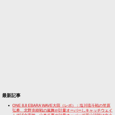
最新記事
ONE 8.8 EBARA WAVE大田（レポ）：塩川琉斗戦の笠原
弘希、北野克樹戦の嵐舞が計量オーバーしキャッチウェイ