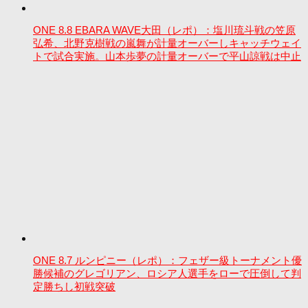
ONE 8.8 EBARA WAVE大田（レポ）：塩川琉斗戦の笠原
弘希、北野克樹戦の嵐舞が計量オーバーしキャッチウェイ
トで試合実施。山本歩夢の計量オーバーで平山諒戦は中止
ONE 8.7 ルンピニー（レポ）：フェザー級トーナメント優
勝候補のグレゴリアン、ロシア人選手をローで圧倒して判
定勝ちし初戦突破