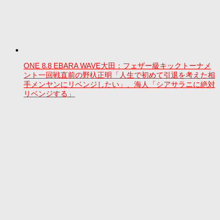
ONE 8.8 EBARA WAVE大田：フェザー級キックトーナメ
ント一回戦直前の野杁正明「人生で初めて引退を考えた相
手メンヤンにリベンジしたい」、海人「シアサラニに絶対
リベンジする」