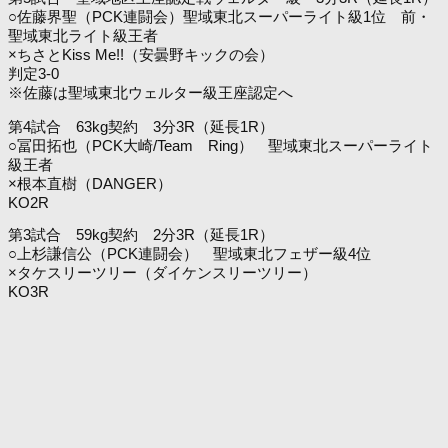
○佐藤界聖（PCK連闘会）聖域東北スーパーライト級1位 前・
聖域東北ライト級王者
×ちさとKiss Me!!（安曇野キックの会）
判定3-0
※佐藤は聖域東北ウェルター級王座認定へ
第4試合 63kg契約 3分3R（延長1R）
○冨田拓也（PCK大崎/Team Ring） 聖域東北スーパーライト
級王者
×根本直樹（DANGER）
KO2R
第3試合 59kg契約 2分3R（延長1R）
○上杉謙信公（PCK連闘会） 聖域東北フェザー級4位
×タケスリーツリー（ダイケンスリーツリー）
KO3R