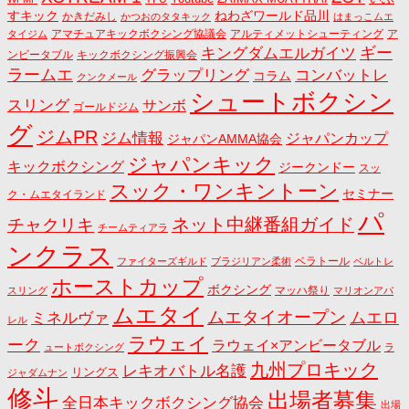
すキック
ねわざワールド品川
かきだみし
かつおのタタキック
はまっこムエ
アマチュアキックボクシング協議会
アルティメットシューティング
ア
タイジム
キングダムエルガイツ
ギー
ンビータブル
キックボクシング振興会
ラームエ
コンバットレ
グラップリング
コラム
クンクメール
シュートボクシン
スリング
サンボ
ゴールドジム
グ
ジムPR
ジム情報
ジャパンカップ
ジャパンAMMA協会
ジャパンキック
キックボクシング
ジークンドー
スッ
スック・ワンキントーン
セミナー
ク・ムエタイランド
パ
ネット中継番組ガイド
チャクリキ
チームティアラ
ンクラス
ベラトール
ファイターズギルド
ブラジリアン柔術
ベルトレ
ホーストカップ
ボクシング
マッハ祭り
スリング
マリオンアパ
ムエタイ
ムエタイオープン
ミネルヴァ
ムエロ
レル
ラウェイ
ーク
ラウェイ×アンビータブル
ュートボクシング
ラ
九州プロキック
レキオバトル名護
リングス
ジャダムナン
修斗
出場者募集
全日本キックボクシング協会
出場