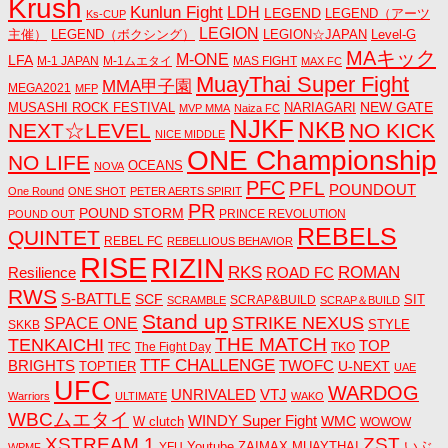
Krush
Kunlun Fight
LDH
LEGEND
LEGEND（アーツ
Ks-CUP
LEGION
主催）
LEGEND（ボクシング）
LEGION☆JAPAN
Level-G
MAキック
M-ONE
LFA
M-1 JAPAN
M-1ムエタイ
MAS FIGHT
MAX FC
MuayThai Super Fight
MMA甲子園
MEGA2021
MFP
NEW GATE
MUSASHI ROCK FESTIVAL
NARIAGARI
MVP MMA
Naiza FC
NJKF
NKB
NEXT☆LEVEL
NO KICK
NICE MIDDLE
ONE Championship
NO LIFE
OCEANS
NOVA
PFC
PFL
POUNDOUT
One Round
ONE SHOT
PETER AERTS SPIRIT
PR
POUND STORM
PRINCE REVOLUTION
POUND OUT
REBELS
QUINTET
REBEL FC
REBELLIOUS BEHAVIOR
RISE
RIZIN
RKS
ROMAN
ROAD FC
Resilience
RWS
S-BATTLE
SCF
SIT
SCRAP&BUILD
SCRAMBLE
SCRAP＆BUILD
Stand up
STRIKE NEXUS
SPACE ONE
STYLE
SKKB
THE MATCH
TENKAICHI
TOP
TFC
The Fight Day
TKO
TTF CHALLENGE
BRIGHTS
TWOFC
U-NEXT
TOPTIER
UAE
UFC
WARDOG
UNRIVALED
VTJ
Warriors
ULTIMATE
WAKO
WBCムエタイ
WINDY Super Fight
WMC
W clutch
WOWOW
ZST
XSTREAM 1
いぶ
Youtube
ZAIMAX MUAYTHAI
YFU
WPMF