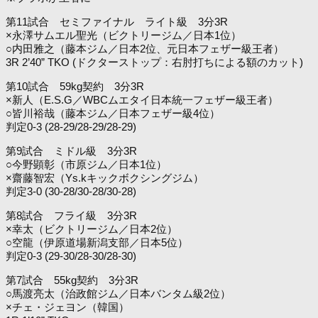
第11試合 セミファイナル ライト級 3分3R
×永澤サムエル聖光（ビクトリージム／日本1位）
○内田雅之（藤本ジム／日本2位、元日本フェザー級王者）
3R 2’40” TKO (ドクターストップ：右肘打ちによる額のカット)
第10試合 59kg契約 3分3R
×新人（E.S.G／WBCムエタイ日本統一フェザー級王者）
○皆川裕哉（藤本ジム／日本フェザー級4位）
判定0-3 (28-29/28-29/28-29)
第9試合 ミドル級 3分3R
○今野顕彰（市原ジム／日本1位）
×齋藤智宏（Ys.kキックボクシングジム）
判定3-0 (30-28/30-28/30-28)
第8試合 フライ級 3分3R
×幸太（ビクトリージム／日本2位）
○空龍（伊原道場新潟支部／日本5位）
判定0-3 (29-30/28-30/28-30)
第7試合 55kg契約 3分3R
○馬渡亮太（治政館ジム／日本バンタム級2位）
×チェ・ジェヨン（韓国）