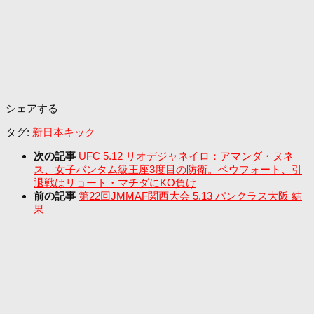
シェアする
タグ:
新日本キック
次の記事
UFC 5.12 リオデジャネイロ：アマンダ・ヌネ
ス、女子バンタム級王座3度目の防衛。ベウフォート、引
退戦はリョート・マチダにKO負け
前の記事
第22回JMMAF関西大会 5.13 パンクラス大阪 結
果