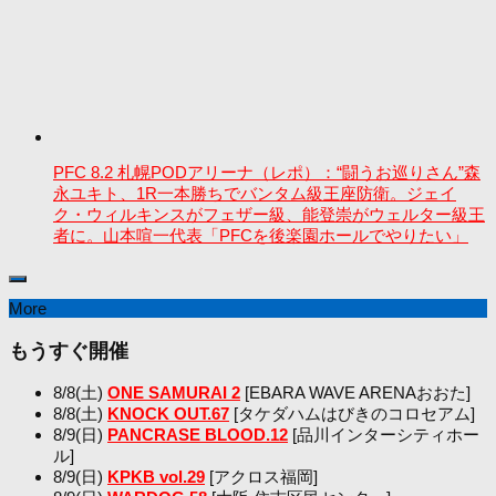
PFC 8.2 札幌PODアリーナ（レポ）：“闘うお巡りさん”森
永ユキト、1R一本勝ちでバンタム級王座防衛。ジェイ
ク・ウィルキンスがフェザー級、能登崇がウェルター級王
者に。山本喧一代表「PFCを後楽園ホールでやりたい」
More
もうすぐ開催
8/8(土)
ONE SAMURAI 2
[EBARA WAVE ARENAおおた]
8/8(土)
KNOCK OUT.67
[タケダハムはびきのコロセアム]
8/9(日)
PANCRASE BLOOD.12
[品川インターシティホー
ル]
8/9(日)
KPKB vol.29
[アクロス福岡]