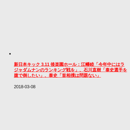
新日本キック 3.11 後楽園ホール：江幡睦「今年中にはラ
ジャダムナンのランキング戦を」、石川直樹「泰史選手を
腹で倒したい」、泰史「首相撲は問題ない」
2018-03-08