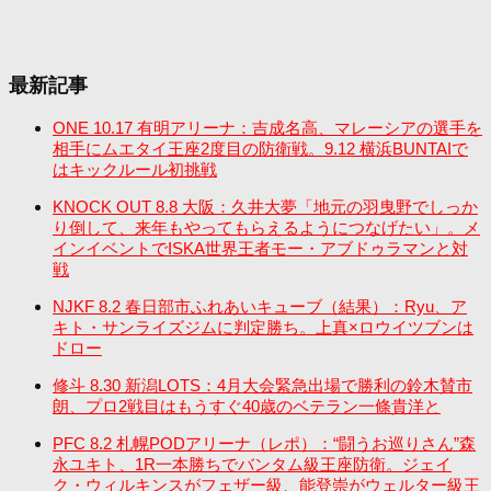
最新記事
ONE 10.17 有明アリーナ：吉成名高、マレーシアの選手を
相手にムエタイ王座2度目の防衛戦。9.12 横浜BUNTAIで
はキックルール初挑戦
KNOCK OUT 8.8 大阪：久井大夢「地元の羽曳野でしっか
り倒して、来年もやってもらえるようにつなげたい」。メ
インイベントでISKA世界王者モー・アブドゥラマンと対
戦
NJKF 8.2 春日部市ふれあいキューブ（結果）：Ryu、ア
キト・サンライズジムに判定勝ち。上真×ロウイツブンは
ドロー
修斗 8.30 新潟LOTS：4月大会緊急出場で勝利の鈴木賛市
朗、プロ2戦目はもうすぐ40歳のベテラン一條貴洋と
PFC 8.2 札幌PODアリーナ（レポ）：“闘うお巡りさん”森
永ユキト、1R一本勝ちでバンタム級王座防衛。ジェイ
ク・ウィルキンスがフェザー級、能登崇がウェルター級王