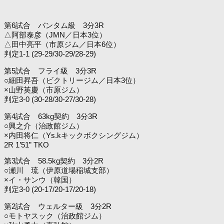
第6試合 バンタム級 3分3R
△阿部泰彦（JMN／日本3位）
△田中亮平（市原ジム／日本6位）
判定1-1 (29-29/30-29/28-29)
第5試合 フライ級 3分3R
○細田昇吾（ビクトリージム／日本3位）
×山野英慶（市原ジム）
判定3-0 (30-28/30-27/30-28)
第4試合 63kg契約 3分3R
○興之介（治政館ジム）
×内田将仁（Ys.kキックボクシングジム）
2R 1’51” TKO
第3試合 58.5kg契約 3分2R
○瀬川 琉（伊原道場稲城支部）
×イ・サンウ（韓国）
判定3-0 (20-17/20-17/20-18)
第2試合 ウェルター級 3分2R
○モトヤスック（治政館ジム）