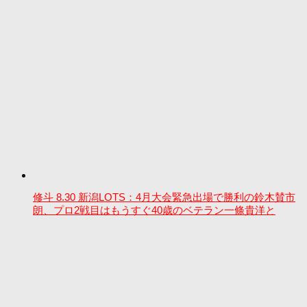
修斗 8.30 新潟LOTS：4月大会緊急出場で勝利の鈴木賛市
朗、プロ2戦目はもうすぐ40歳のベテラン一條貴洋と