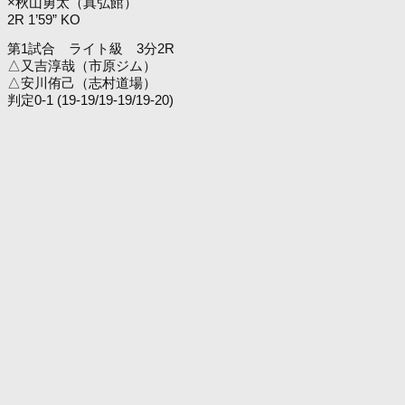
×秋山勇太（真弘館）
2R 1’59” KO
第1試合 ライト級 3分2R
△又吉淳哉（市原ジム）
△安川侑己（志村道場）
判定0-1 (19-19/19-19/19-20)