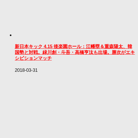
新日本キック 4.15 後楽園ホール：江幡塁＆重森陽太、韓
国勢と対戦。緑川創・斗吾・高橋亨汰も出場。勝次がエキ
シビションマッチ
2018-03-31