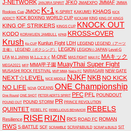
J-NETWORK
JMMAF
JFKO
JMAEXPO
JANJIRA SPIRIT
JMMA
K-1
JMOC
KHAOS
K-SPIRIT
Rookies Cup
KAKUMEI
KICK
KICK BOXING WORLD CUP
KING
ADDICT!
KICKJAM
KING OF KINGS
KNOCK OUT
KING OF STRIKERS
KINGS CUP
KROSS×OVER
KODO
KORAKUEN JAMBULL
KPKB
Krush
Kunlun Fight
LDH
LEGEND
LEGEND（アーツ
Ks-CUP
LEGION
主催）
LEGEND（ボクシング）
LEGION☆JAPAN
Level-G
MAキック
M-ONE
LFA
M-1 JAPAN
M-1ムエタイ
MAS FIGHT
MAX FC
MuayThai Super Fight
MMA甲子園
MEGA2021
MFP
NEW GATE
MUSASHI ROCK FESTIVAL
NARIAGARI
MVP MMA
Naiza FC
NJKF
NKB
NEXT☆LEVEL
NO KICK
NICE MIDDLE
ONE Championship
NO LIFE
OCEANS
NOVA
PFC
PFL
POUNDOUT
One Round
ONE SHOT
PETER AERTS SPIRIT
PR
POUND STORM
PRINCE REVOLUTION
POUND OUT
REBELS
QUINTET
REBEL FC
REBELLIOUS BEHAVIOR
RISE
RIZIN
RKS
ROMAN
ROAD FC
Resilience
RWS
S-BATTLE
SCF
SIT
SCRAP&BUILD
SCRAMBLE
SCRAP＆BUILD