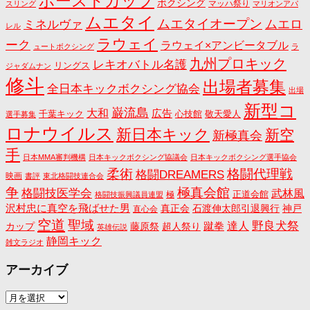
ホーストカップ
ボクシング
マッハ祭り
スリング
マリオンアパ
ムエタイ
ムエタイオープン
ミネルヴァ
ムエロ
レル
ラウェイ
ーク
ラウェイ×アンビータブル
ュートボクシング
ラ
九州プロキック
レキオバトル名護
リングス
ジャダムナン
修斗
出場者募集
全日本キックボクシング協会
出場
新型コ
巌流島
大和
広告
千葉キック
心技館
敬天愛人
選手募集
ロナウイルス
新日本キック
新空
新極真会
手
日本MMA審判機構
日本キックボクシング協議会
日本キックボクシング選手協会
格闘代理戦
柔術
格闘DREAMERS
映画
書評
東北格闘技連合会
争
極真会館
格闘技医学会
武林風
正道会館
極
格闘技振興議員連盟
沢村忠に真空を飛ばせた男
真正会
石渡伸太郎引退興行
神戸
直心会
空道
聖域
野良犬祭
蹴拳
達人
カップ
藤原祭
超人祭り
英雄伝説
静岡キック
雑文ラジオ
アーカイブ
ア
ー