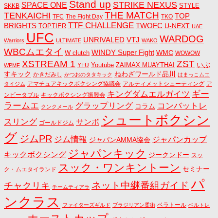
Stand up
STRIKE NEXUS
SPACE ONE
STYLE
SKKB
THE MATCH
TENKAICHI
TOP
TFC
The Fight Day
TKO
TTF CHALLENGE
BRIGHTS
TWOFC
U-NEXT
TOPTIER
UAE
UFC
WARDOG
UNRIVALED
VTJ
Warriors
ULTIMATE
WAKO
WBCムエタイ
WINDY Super Fight
WMC
W clutch
WOWOW
ZST
XSTREAM 1
いぶ
Youtube
ZAIMAX MUAYTHAI
YFU
WPMF
すキック
ねわざワールド品川
かきだみし
かつおのタタキック
はまっこムエ
アマチュアキックボクシング協議会
アルティメットシューティング
ア
タイジム
キングダムエルガイツ
ギー
ンビータブル
キックボクシング振興会
ラームエ
コンバットレ
グラップリング
コラム
クンクメール
シュートボクシン
スリング
サンボ
ゴールドジム
グ
ジムPR
ジム情報
ジャパンカップ
ジャパンAMMA協会
ジャパンキック
キックボクシング
ジークンドー
スッ
スック・ワンキントーン
セミナー
ク・ムエタイランド
パ
ネット中継番組ガイド
チャクリキ
チームティアラ
ンクラス
ベラトール
ファイターズギルド
ブラジリアン柔術
ベルトレ