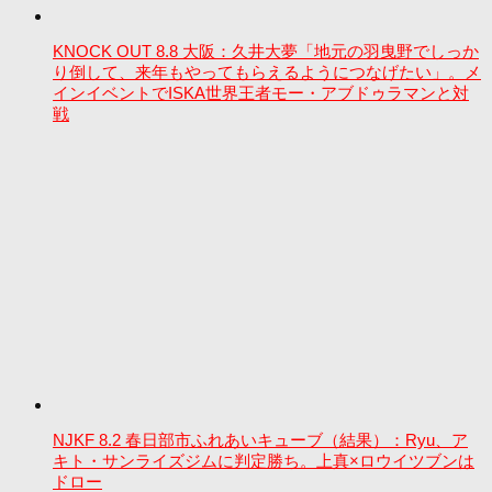
KNOCK OUT 8.8 大阪：久井大夢「地元の羽曳野でしっか
り倒して、来年もやってもらえるようにつなげたい」。メ
インイベントでISKA世界王者モー・アブドゥラマンと対
戦
NJKF 8.2 春日部市ふれあいキューブ（結果）：Ryu、ア
キト・サンライズジムに判定勝ち。上真×ロウイツブンは
ドロー