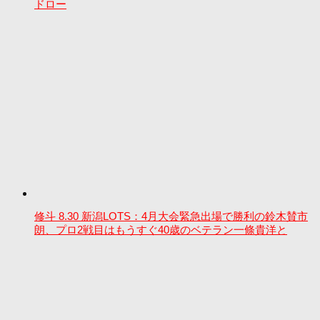
ドロー
修斗 8.30 新潟LOTS：4月大会緊急出場で勝利の鈴木賛市
朗、プロ2戦目はもうすぐ40歳のベテラン一條貴洋と