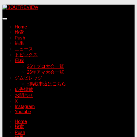
コ
ン
テ
ン
Home
ツ
検索
へ
Push
ス
結果
キ
ニュース
ッ
トピックス
プ
日程
26年プロ大会一覧
26年アマ大会一覧
ジムビレッジ
↑掲載申込はこちら
広告掲載
お問合せ
X
Instagram
Youtube
Home
検索
Push