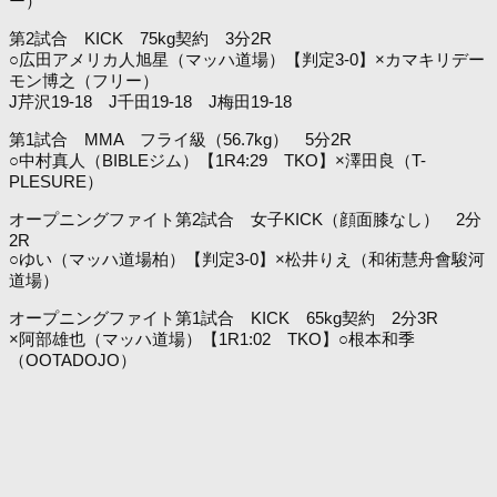
ー）
第2試合 KICK 75kg契約 3分2R
○広田アメリカ人旭星（マッハ道場）【判定3-0】×カマキリデー
モン博之（フリー）
J芹沢19-18 J千田19-18 J梅田19-18
第1試合 MMA フライ級（56.7kg） 5分2R
○中村真人（BIBLEジム）【1R4:29 TKO】×澤田良（T-
PLESURE）
オープニングファイト第2試合 女子KICK（顔面膝なし） 2分
2R
○ゆい（マッハ道場柏）【判定3-0】×松井りえ（和術慧舟會駿河
道場）
オープニングファイト第1試合 KICK 65kg契約 2分3R
×阿部雄也（マッハ道場）【1R1:02 TKO】○根本和季
（OOTADOJO）