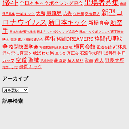
修斗
出場者募集
全日本キックボクシング協会
出場
新型コ
巌流島
大和
広告
千葉キック
心技館
敬天愛人
選手募集
ロナウイルス
新日本キック
新空
新極真会
手
日本MMA審判機構
日本キックボクシング協議会
日本キックボクシング選手協会
格闘代理戦
柔術
格闘DREAMERS
映画
書評
東北格闘技連合会
争
極真会館
格闘技医学会
武林風
正道会館
極
格闘技振興議員連盟
沢村忠に真空を飛ばせた男
真正会
石渡伸太郎引退興行
神戸
直心会
空道
聖域
野良犬祭
蹴拳
達人
カップ
藤原祭
超人祭り
英雄伝説
静岡キック
雑文ラジオ
アーカイブ
ア
ー
カ
記事検索
イ
ブ