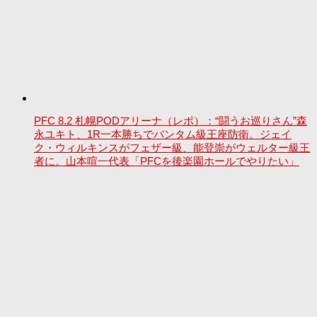
PFC 8.2 札幌PODアリーナ（レポ）：“闘うお巡りさん”森
永ユキト、1R一本勝ちでバンタム級王座防衛。ジェイ
ク・ウィルキンスがフェザー級、能登崇がウェルター級王
者に。山本喧一代表「PFCを後楽園ホールでやりたい」