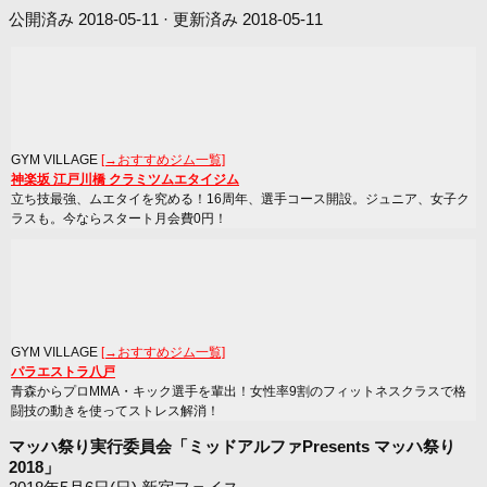
公開済み
2018-05-11
· 更新済み
2018-05-11
GYM VILLAGE
[→おすすめジム一覧]
神楽坂 江戸川橋 クラミツムエタイジム
立ち技最強、ムエタイを究める！16周年、選手コース開設。ジュニア、女子ク
ラスも。今ならスタート月会費0円！
GYM VILLAGE
[→おすすめジム一覧]
パラエストラ八戸
青森からプロMMA・キック選手を輩出！女性率9割のフィットネスクラスで格
闘技の動きを使ってストレス解消！
マッハ祭り実行委員会「ミッドアルファPresents マッハ祭り
2018」