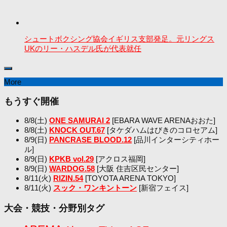
シュートボクシング協会イギリス支部発足。元リングス
UKのリー・ハスデル氏が代表就任
More
もうすぐ開催
8/8(土)
ONE SAMURAI 2
[EBARA WAVE ARENAおおた]
8/8(土)
KNOCK OUT.67
[タケダハムはびきのコロセアム]
8/9(日)
PANCRASE BLOOD.12
[品川インターシティホー
ル]
8/9(日)
KPKB vol.29
[アクロス福岡]
8/9(日)
WARDOG.58
[大阪 住吉区民センター]
8/11(火)
RIZIN.54
[TOYOTA ARENA TOKYO]
8/11(火)
スック・ワンキントーン
[新宿フェイス]
大会・競技・分野別タグ