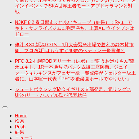
インイベントでISKA世界王者モー・アブドゥラマンと対
戦
NJKF 8.2 春日部市ふれあいキューブ（結果）：Ryu、ア
キト・サンライズジムに判定勝ち。上真×ロウイツブンは
ドロー
修斗 8.30 新潟LOTS：4月大会緊急出場で勝利の鈴木賛市
朗、プロ2戦目はもうすぐ40歳のベテラン一條貴洋と
PFC 8.2 札幌PODアリーナ（レポ）：“闘うお巡りさん”森
永ユキト、1R一本勝ちでバンタム級王座防衛。ジェイ
ク・ウィルキンスがフェザー級、能登崇がウェルター級王
者に。山本喧一代表「PFCを後楽園ホールでやりたい」
シュートボクシング協会イギリス支部発足。元リングス
UKのリー・ハスデル氏が代表就任
Home
検索
Push
結果
ニュース