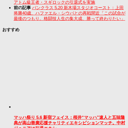
アトム級王者・スギロックの引退式を実施
前の記事
パンクラス 5.20 新木場スタジオコースト：上田
将勝40歳、ハファエル・シウバとの再戦間近「この試合が
最後のつもり。格闘技人生の集大成、勝って終わりたい」
おすすめ
マッハ祭り 5.6 新宿フェイス：桜井“マッハ”速人と五味隆
典が高山善廣応援チャリティエキシビションマッチ。中村