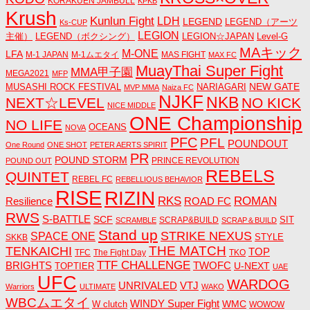
KORAKUEN JAMBULL
KPKB
Krush
Kunlun Fight
LDH
LEGEND
LEGEND（アーツ
Ks-CUP
LEGION
主催）
LEGEND（ボクシング）
LEGION☆JAPAN
Level-G
MAキック
M-ONE
LFA
M-1 JAPAN
M-1ムエタイ
MAS FIGHT
MAX FC
MuayThai Super Fight
MMA甲子園
MEGA2021
MFP
NEW GATE
MUSASHI ROCK FESTIVAL
NARIAGARI
MVP MMA
Naiza FC
NJKF
NKB
NEXT☆LEVEL
NO KICK
NICE MIDDLE
ONE Championship
NO LIFE
OCEANS
NOVA
PFC
PFL
POUNDOUT
One Round
ONE SHOT
PETER AERTS SPIRIT
PR
POUND STORM
PRINCE REVOLUTION
POUND OUT
REBELS
QUINTET
REBEL FC
REBELLIOUS BEHAVIOR
RISE
RIZIN
RKS
ROMAN
ROAD FC
Resilience
RWS
S-BATTLE
SCF
SIT
SCRAP&BUILD
SCRAMBLE
SCRAP＆BUILD
Stand up
STRIKE NEXUS
SPACE ONE
STYLE
SKKB
THE MATCH
TENKAICHI
TOP
TFC
The Fight Day
TKO
TTF CHALLENGE
BRIGHTS
TWOFC
U-NEXT
TOPTIER
UAE
UFC
WARDOG
UNRIVALED
VTJ
Warriors
ULTIMATE
WAKO
WBCムエタイ
WINDY Super Fight
WMC
W clutch
WOWOW