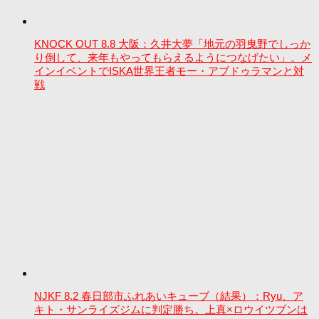
KNOCK OUT 8.8 大阪：久井大夢「地元の羽曳野でしっか
り倒して、来年もやってもらえるようにつなげたい」。メ
インイベントでISKA世界王者モー・アブドゥラマンと対
戦
NJKF 8.2 春日部市ふれあいキューブ（結果）：Ryu、ア
キト・サンライズジムに判定勝ち。上真×ロウイツブンは