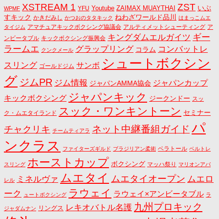
ZST
XSTREAM 1
いぶ
Youtube
ZAIMAX MUAYTHAI
YFU
WPMF
すキック
ねわざワールド品川
かきだみし
かつおのタタキック
はまっこムエ
アマチュアキックボクシング協議会
アルティメットシューティング
ア
タイジム
キングダムエルガイツ
ギー
ンビータブル
キックボクシング振興会
ラームエ
コンバットレ
グラップリング
コラム
クンクメール
シュートボクシン
スリング
サンボ
ゴールドジム
グ
ジムPR
ジム情報
ジャパンカップ
ジャパンAMMA協会
ジャパンキック
キックボクシング
ジークンドー
スッ
スック・ワンキントーン
セミナー
ク・ムエタイランド
パ
ネット中継番組ガイド
チャクリキ
チームティアラ
ンクラス
ベラトール
ファイターズギルド
ブラジリアン柔術
ベルトレ
ホーストカップ
ボクシング
マッハ祭り
スリング
マリオンアパ
ムエタイ
ムエタイオープン
ミネルヴァ
ムエロ
レル
ラウェイ
ーク
ラウェイ×アンビータブル
ュートボクシング
ラ
九州プロキック
レキオバトル名護
リングス
ジャダムナン