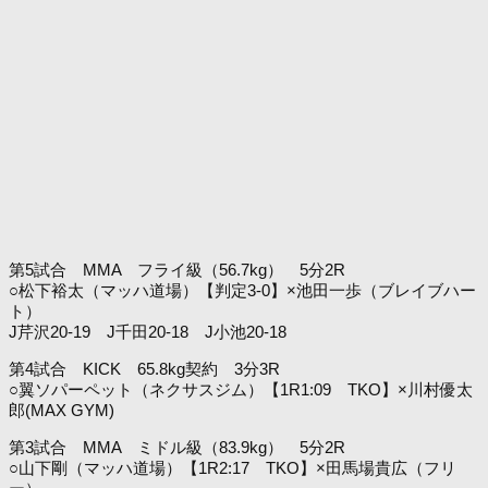
第5試合 MMA フライ級（56.7kg） 5分2R
○松下裕太（マッハ道場）【判定3-0】×池田一歩（ブレイブハー
ト）
J芹沢20-19 J千田20-18 J小池20-18
第4試合 KICK 65.8kg契約 3分3R
○翼ソパーペット（ネクサスジム）【1R1:09 TKO】×川村優太
郎(MAX GYM)
第3試合 MMA ミドル級（83.9kg） 5分2R
○山下剛（マッハ道場）【1R2:17 TKO】×田馬場貴広（フリ