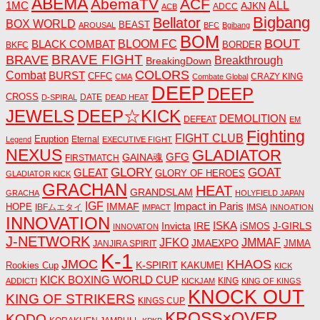
ABEMA
AbemaTV
ACF
1MC
ALL
AJKN
ADCC
ACB
Bigbang
Bellator
BOX WORLD
BEAST
AROUSAL
BFC
Bgibang
BOM
BOUT
BLACK COMBAT
BLOOM FC
BORDER
BKFC
BRAVE FIGHT
BRAVE
Breakthrough
BreakingDown
COLORS
Combat
BURST
CFFC
CRAZY KING
CMA
Combate Global
DEEP
DEEP
CROSS
DATE
D-SPIRAL
DEAD HEAT
JEWELS
DEEP☆KICK
DEMOLITION
DEFEAT
EM
Fighting
FIGHT CLUB
Eruption
Eternal
Legend
EXECUTIVE FIGHT
NEXUS
GLADIATOR
GAINA魂
GFG
FIRSTMATCH
GLORY
GOAT
GLEAT
GLORY OF HEROES
GLADIATOR KICK
GRACHAN
HEAT
GRANDSLAM
GRACHA
HOLYFIELD JAPAN
IGF
Impact in Paris
IMMAF
HOPE
IBFムエタイ
IMSA
IMPACT
INNOATION
INNOVATION
ISKA
Invicta
IRE
J-GIRLS
iSMOS
INNOVATON
J-NETWORK
JMMAF
JFKO
JMAEXPO
JANJIRA SPIRIT
JMMA
K-1
JMOC
KHAOS
K-SPIRIT
Rookies Cup
KAKUMEI
KICK
KICK BOXING WORLD CUP
KING
ADDICT!
KICKJAM
KING OF KINGS
KNOCK OUT
KING OF STRIKERS
KINGS CUP
KROSS×OVER
KODO