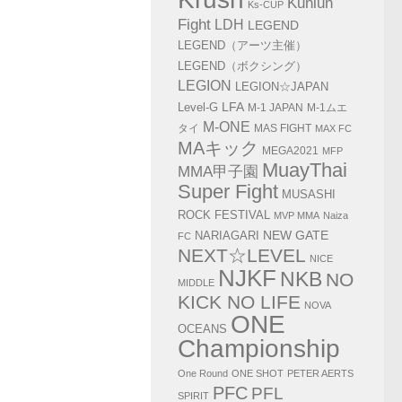
Kunlun
Ks-CUP
Fight
LDH
LEGEND
LEGEND（アーツ主催）
LEGEND（ボクシング）
LEGION
LEGION☆JAPAN
LFA
Level-G
M-1 JAPAN
M-1ムエ
M-ONE
タイ
MAS FIGHT
MAX FC
MAキック
MEGA2021
MFP
MuayThai
MMA甲子園
Super Fight
MUSASHI
ROCK FESTIVAL
MVP MMA
Naiza
NEW GATE
NARIAGARI
FC
NEXT☆LEVEL
NICE
NJKF
NKB
NO
MIDDLE
KICK NO LIFE
NOVA
ONE
OCEANS
Championship
One Round
ONE SHOT
PETER AERTS
PFC
PFL
SPIRIT