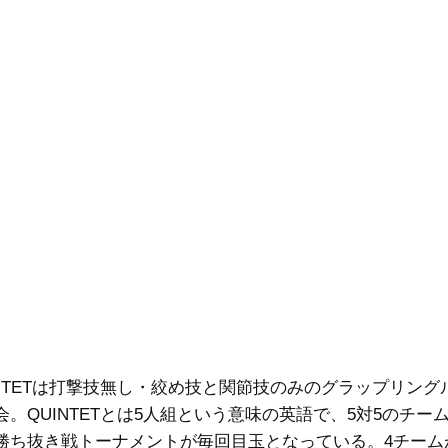
NTETは打撃技無し・絞め技と関節技のみのグラップリング
会。QUINTETとは5人組という意味の英語で、5対5のチー
勝ち抜き戦トーナメントが毎回目玉となっている。4チーム