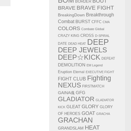
BOM
BOUT
BORDER
BRAVE FIGHT
BRAVE
Breakthrough
BreakingDown
Combat
BURST
CFFC
CMA
COLORS
Combate Global
CRAZY KING
CROSS
D-SPIRAL
DEEP
DATE
DEAD HEAT
DEEP JEWELS
DEEP☆KICK
DEFEAT
DEMOLITION
EM Legend
Eruption
Eternal
EXECUTIVE FIGHT
Fighting
FIGHT CLUB
NEXUS
FIRSTMATCH
GAINA魂
GFG
GLADIATOR
GLADIATOR
GLORY
GLEAT
GLORY
KICK
GOAT
OF HEROES
GRACHA
GRACHAN
HEAT
GRANDSLAM