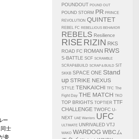
POUNDOUT
POUND OUT
PR
POUND STORM
PRINCE
QUINTET
REVOLUTION
REBEL FC
REBELLIOUS BEHAVIOR
REBELS
Resilience
RISE
RIZIN
RKS
RWS
ROMAN
ROAD FC
S-BATTLE
SCF
SCRAMBLE
SIT
SCRAP&BUILD
SCRAP＆BUILD
Stand
SPACE ONE
SKKB
up
STRIKE NEXUS
TENKAICHI
STYLE
TFC
The
THE MATCH
Fight Day
TKO
TTF
TOP BRIGHTS
TOPTIER
CHALLENGE
TWOFC
U-
UFC
NEXT
UAE Warriors
ルー
UNRIVALED
VTJ
ULTIMATE
ム同士
WARDOG
WBCム
WAKO
が参