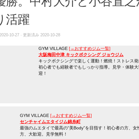
優勝。中村大介と小谷直之
り活躍
2020-10-27
· 更新済み
2020-10-28
GYM VILLAGE
[→おすすめジム一覧]
大阪梅田中津 キックボクシング ジョウジム
キックボクシングで楽しく運動！燃焼！ストレス発
初心者でも経験者でもしっかり指導。見学・体験大
迎！
GYM VILLAGE
[→おすすめジム一覧]
センチャイムエタイジム錦糸町
最強のムエタイで最高の“美Body”を目指す！初心者の方、女
方、大歓迎。見学無料！