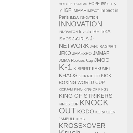
HOPE
IBFムエタ
HOLYFIELD JAPAN
IGF
Impact in
IMMAF
イ
IMPACT
Paris
IMSA
INNOATION
INNOVATION
ISKA
Invicta
IRE
INNOVATON
J-
J-GIRLS
iSMOS
NETWORK
JANJIRA SPIRIT
JMMAF
JFKO
JMAEXPO
JMOC
JMMA Rookies Cup
K-1
K-SPIRIT
KAKUMEI
KHAOS
KICK
KICK ADDICT!
BOXING WORLD CUP
KING
KICKJAM
KING OF KINGS
KING OF STRIKERS
KNOCK
KINGS CUP
OUT
KODO
KORAKUEN
JAMBULL
KPKB
KROSS×OVER
Krush