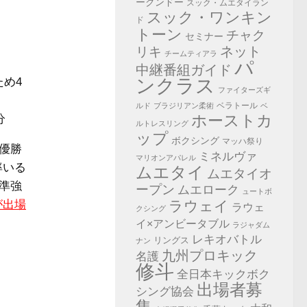
ークンドー
スック・ムエタイラン
スック・ワンキン
ド
トーン
チャク
セミナー
ネット
リキ
チームティアラ
パ
中継番組ガイド
ため4
ンクラス
ファイターズギ
ベラトール
ルド
ブラジリアン柔術
ベ
ホーストカ
分
ルトレスリング
ップ
ボクシング
マッハ祭り
度優勝
ミネルヴァ
マリオンアパレル
率いる
ムエタイ
ムエタイオ
、準強
ープン
ムエローク
ュートボ
が出場
ラウェイ
ラウェ
クシング
イ×アンビータブル
ラジャダム
レキオバトル
リングス
ナン
九州プロキック
名護
修斗
全日本キックボク
出場者募
シング協会