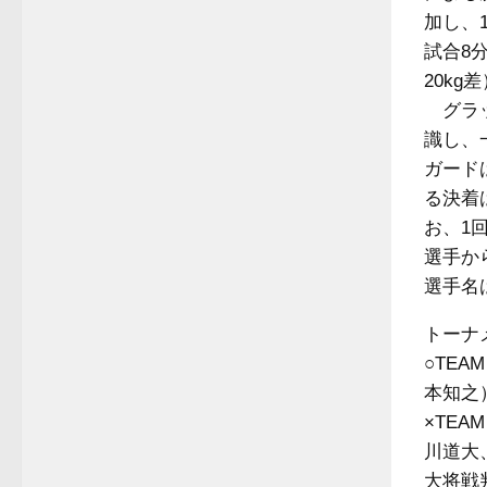
加し、
試合8
20kg
グラッ
識し、
ガード
る決着
お、1
選手か
選手名
トーナ
○TEA
本知之
×TE
川道大
大将戦