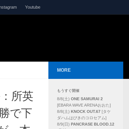
Instagram
Youtube
MORE
もうすぐ開催
ール：所英
8/8(土)
ONE SAMURAI 2
[EBARA WAVE ARENAおおた]
決勝で下
8/8(土)
KNOCK OUT.67
[タケ
ダハムはびきのコロセアム]
8/9(日)
PANCRASE BLOOD.12