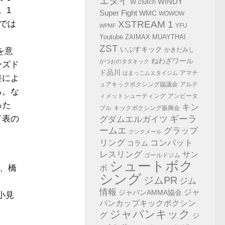
エタイ
WINDY
W clutch
。1
Super Fight
WMC
WOWOW
子では
XSTREAM 1
YFU
WPMF
Youtube
ZAIMAX MUAYTHAI
ZST
いぶすキック
を意
かきだみし
ねわざワール
かつおのタタキック
ーズド
ド品川
アマチ
はまっこムエタイジム
差によ
ュアキックボクシング協議会
アルテ
る。な
ィメットシューティング
アンビータ
った
キン
ブル
キックボクシング振興会
ド表の
グダムエルガイツ
ギーラ
ームエ
グラップ
クンクメール
コンバット
リング
コラム
レスリング
サン
ゴールドジム
シュートボク
輔、橋
ボ
シング
ジムPR
ジム
情報
ジャ
ジャパンAMMA協会
小見
パンカップキックボクシン
ジャパンキック
グ
ジ