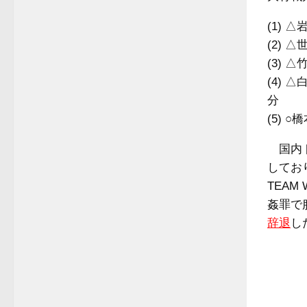
(1)
(2)
(3)
(4)
分
(5) 
国内ト
してお
TEA
姦罪で
辞退
し