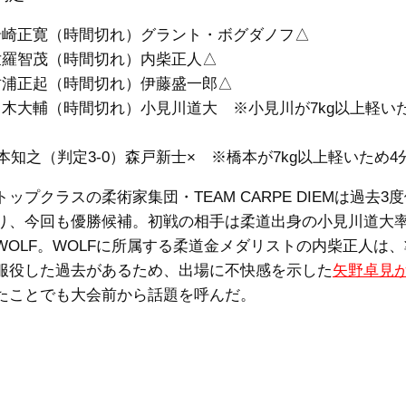
 △岩崎正寛（時間切れ）グラント・ボグダノフ△
 △世羅智茂（時間切れ）内柴正人△
 △竹浦正起（時間切れ）伊藤盛一郎△
 △白木大輔（時間切れ）小見川道大 ※小見川が7kg以上軽い
○橋本知之（判定3-0）森戸新士× ※橋本が7kg以上軽いため4
ップクラスの柔術家集団・TEAM CARPE DIEMは過去3
り、今回も優勝候補。初戦の相手は柔道出身の小見川道大
M WOLF。WOLFに所属する柔道金メダリストの内柴正人は
服役した過去があるため、出場に不快感を示した
矢野卓見
たことでも大会前から話題を呼んだ。