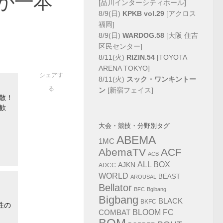
が一本
[品川インターシティホール]
8/9(日)
KPKB vol.29
[アクロス
福岡]
8/9(日)
WARDOG.58
[大阪 住吉
区民センター]
8/11(火)
RIZIN.54
[TOYOTA
ARENA TOKYO]
シェアす
8/11(火)
スック・ワンキントー
る
ン
[新宿フェイス]
散！
歓
大会・競技・分野別タグ
ABEMA
1MC
AbemaTV
ACF
ACB
ALL BOX
AJKN
ADCC
WORLD
BEAST
AROUSAL
Bellator
BFC
Bgibang
Bigbang
BLACK
BKFC
性の
COMBAT
BLOOM FC