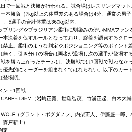
1日で一回戦と決勝が行われる。試合場はレスリングマット
分一本勝負（7kg以上の体重差のある場合は4分。通常の男
差）。5選手の合計体重は360kg以内。
プリングやブラジリアン柔術に馴染みの薄いMMAファン
一本決着を促すルールとなっており、膠着を誘発するクロ
は禁止。柔術のような判定やポジショニング等のポイント
は無く、引き分けの場合は両者が退場し次の選手が登場す
回戦を勝ち上がったチームは、決勝戦では1回戦で戦わなか
ら優先的にオーダーを組まなくてはならない。以下のカー
は登場順。
メント1回戦
M CARPE DIEM（岩崎正寛、世羅智茂、竹浦正起、白木大
）
AM WOLF（グラント・ボグダノフ、内柴正人、伊藤盛一郎、
、森戸新士）
判定