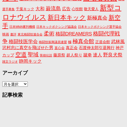
新型コ
巌流島
大和
広告
千葉キック
心技館
敬天愛人
選手募集
ロナウイルス
新日本キック
新空
新極真会
手
日本MMA審判機構
日本キックボクシング協議会
日本キックボクシング選手協会
格闘代理戦
柔術
格闘DREAMERS
映画
書評
東北格闘技連合会
争
極真会館
格闘技医学会
武林風
正道会館
極
格闘技振興議員連盟
沢村忠に真空を飛ばせた男
真正会
石渡伸太郎引退興行
神戸
直心会
空道
聖域
野良犬祭
蹴拳
達人
カップ
藤原祭
超人祭り
英雄伝説
静岡キック
雑文ラジオ
アーカイブ
ア
ー
カ
記事検索
イ
ブ