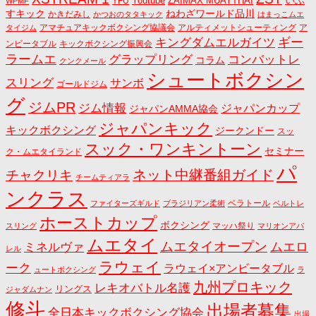
いぶ
Youtube
ZAIMAX MUAYTHAI
YFU
WPMF
すキック
ねわざワールド品川
かきだみし
かつおのタタキック
はまっこムエ
アマチュアキックボクシング協議会
アルティメットシューティング
ア
タイジム
キングダムエルガイツ
ギー
ンビータブル
キックボクシング振興会
ラームエ
コンバットレ
グラップリング
コラム
クンクメール
シュートボクシン
スリング
サンボ
ゴールドジム
グ
ジムPR
ジム情報
ジャパンカップ
ジャパンAMMA協会
ジャパンキック
キックボクシング
ジークンドー
スッ
スック・ワンキントーン
セミナー
ク・ムエタイランド
パ
ネット中継番組ガイド
チャクリキ
チームティアラ
ンクラス
ベラトール
ファイターズギルド
ブラジリアン柔術
ベルトレ
ホーストカップ
ボクシング
マッハ祭り
スリング
マリオンアパ
ムエタイ
ムエタイオープン
ミネルヴァ
ムエロ
レル
ラウェイ
ーク
ラウェイ×アンビータブル
ュートボクシング
ラ
九州プロキック
レキオバトル名護
リングス
ジャダムナン
修斗
出場者募集
全日本キックボクシング協会
出場