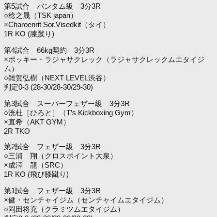
第5試合 バンタム級 3分3R
○稔之晟（TSK japan）
×Charoenrit Sor.Visedkit（タイ）
1R KO (膝蹴り)
第4試合 66kg契約 3分3R
×ポッキー・ラジャサクレック（ラジャサクレックムエタイジ
ム）
○雑賀弘樹（NEXT LEVEL渋谷）
判定0-3 (28-30/28-30/29-30)
第3試合 スーパーフェザー級 3分3R
○洸杜［ひろと］（T’s Kickboxing Gym）
×直希（AKT GYM）
2R TKO
第2試合 フェザー級 3分3R
○三浦 翔（クロスポイント大泉）
×成澤 龍（SRC）
1R KO (飛び膝蹴り)
第1試合 フェザー級 3分3R
×健・センチャイジム（センチャイムエタイジム）
○岡田将充（クラミツムエタイジム）