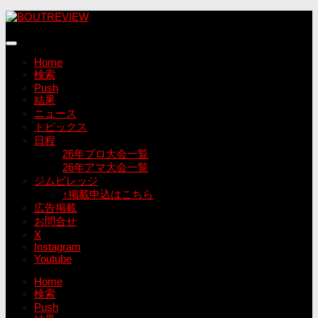
コ
ン
テ
ン
Home
ツ
検索
へ
Push
ス
結果
キ
ニュース
ッ
トピックス
プ
日程
26年プロ大会一覧
26年アマ大会一覧
ジムビレッジ
↑掲載申込はこちら
広告掲載
お問合せ
X
Instagram
Youtube
Home
検索
Push