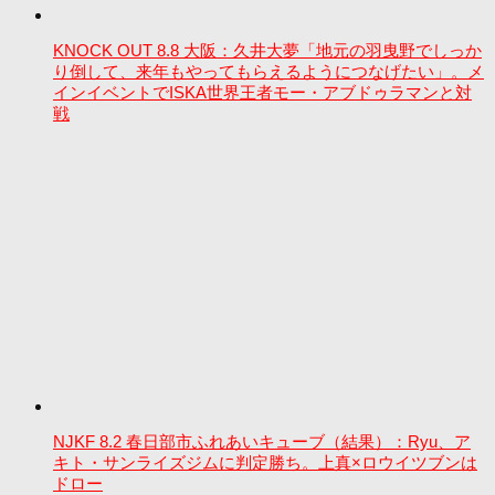
KNOCK OUT 8.8 大阪：久井大夢「地元の羽曳野でしっか
り倒して、来年もやってもらえるようにつなげたい」。メ
インイベントでISKA世界王者モー・アブドゥラマンと対
戦
NJKF 8.2 春日部市ふれあいキューブ（結果）：Ryu、ア
キト・サンライズジムに判定勝ち。上真×ロウイツブンは
ドロー