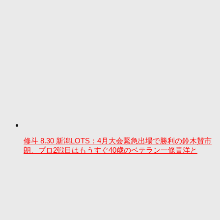
修斗 8.30 新潟LOTS：4月大会緊急出場で勝利の鈴木賛市
朗、プロ2戦目はもうすぐ40歳のベテラン一條貴洋と