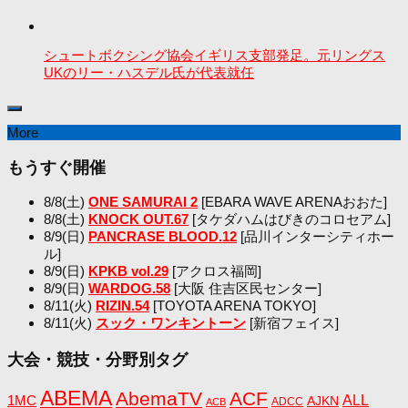
シュートボクシング協会イギリス支部発足。元リングス
UKのリー・ハスデル氏が代表就任
More
もうすぐ開催
8/8(土)
ONE SAMURAI 2
[EBARA WAVE ARENAおおた]
8/8(土)
KNOCK OUT.67
[タケダハムはびきのコロセアム]
8/9(日)
PANCRASE BLOOD.12
[品川インターシティホー
ル]
8/9(日)
KPKB vol.29
[アクロス福岡]
8/9(日)
WARDOG.58
[大阪 住吉区民センター]
8/11(火)
RIZIN.54
[TOYOTA ARENA TOKYO]
8/11(火)
スック・ワンキントーン
[新宿フェイス]
大会・競技・分野別タグ
ABEMA
AbemaTV
ACF
1MC
ALL
AJKN
ADCC
ACB