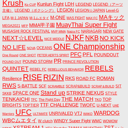
Krush
Kunlun Fight
LDH
LEGEND
LEGEND（アーツ
Ks-CUP
LEGION
主催）
LEGEND（ボクシング）
LEGION☆JAPAN
Level-G
MAキック
M-ONE
LFA
M-1 JAPAN
M-1ムエタイ
MAS FIGHT
MAX FC
MuayThai Super Fight
MMA甲子園
MEGA2021
MFP
NEW GATE
MUSASHI ROCK FESTIVAL
NARIAGARI
MVP MMA
Naiza FC
NJKF
NKB
NEXT☆LEVEL
NO KICK
NICE MIDDLE
ONE Championship
NO LIFE
OCEANS
NOVA
PFC
PFL
POUNDOUT
One Round
ONE SHOT
PETER AERTS SPIRIT
PR
POUND STORM
PRINCE REVOLUTION
POUND OUT
REBELS
QUINTET
REBEL FC
REBELLIOUS BEHAVIOR
RISE
RIZIN
RKS
ROMAN
ROAD FC
Resilience
RWS
S-BATTLE
SCF
SIT
SCRAP&BUILD
SCRAMBLE
SCRAP＆BUILD
Stand up
STRIKE NEXUS
SPACE ONE
STYLE
SKKB
THE MATCH
TENKAICHI
TOP
TFC
The Fight Day
TKO
TTF CHALLENGE
BRIGHTS
TWOFC
U-NEXT
TOPTIER
UAE
UFC
WARDOG
UNRIVALED
VTJ
Warriors
ULTIMATE
WAKO
WBCムエタイ
WINDY Super Fight
WMC
W clutch
WOWOW
ZST
XSTREAM 1