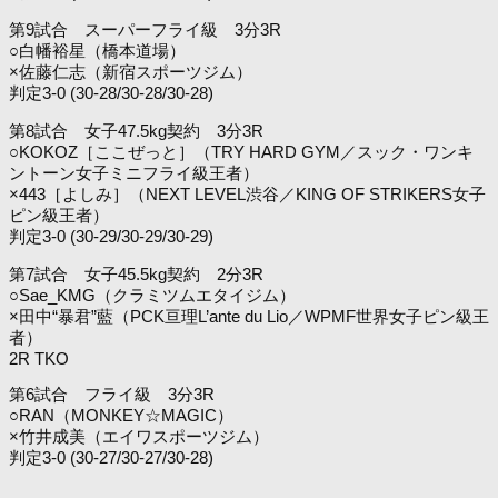
第9試合 スーパーフライ級 3分3R
○白幡裕星（橋本道場）
×佐藤仁志（新宿スポーツジム）
判定3-0 (30-28/30-28/30-28)
第8試合 女子47.5kg契約 3分3R
○KOKOZ［ここぜっと］（TRY HARD GYM／スック・ワンキ
ントーン女子ミニフライ級王者）
×443［よしみ］（NEXT LEVEL渋谷／KING OF STRIKERS女子
ピン級王者）
判定3-0 (30-29/30-29/30-29)
第7試合 女子45.5kg契約 2分3R
○Sae_KMG（クラミツムエタイジム）
×田中“暴君”藍（PCK亘理L’ante du Lio／WPMF世界女子ピン級王
者）
2R TKO
第6試合 フライ級 3分3R
○RAN（MONKEY☆MAGIC）
×竹井成美（エイワスポーツジム）
判定3-0 (30-27/30-27/30-28)