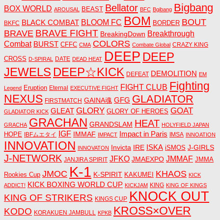
Bigbang
Bellator
BOX WORLD
BEAST
AROUSAL
BFC
Bgibang
BOM
BOUT
BLACK COMBAT
BLOOM FC
BORDER
BKFC
BRAVE FIGHT
BRAVE
Breakthrough
BreakingDown
COLORS
Combat
BURST
CFFC
CRAZY KING
CMA
Combate Global
DEEP
DEEP
CROSS
DATE
D-SPIRAL
DEAD HEAT
JEWELS
DEEP☆KICK
DEMOLITION
DEFEAT
EM
Fighting
FIGHT CLUB
Eruption
Eternal
Legend
EXECUTIVE FIGHT
NEXUS
GLADIATOR
GAINA魂
GFG
FIRSTMATCH
GLORY
GOAT
GLEAT
GLORY OF HEROES
GLADIATOR KICK
GRACHAN
HEAT
GRANDSLAM
GRACHA
HOLYFIELD JAPAN
IGF
Impact in Paris
IMMAF
HOPE
IBFムエタイ
IMSA
IMPACT
INNOATION
INNOVATION
ISKA
Invicta
IRE
J-GIRLS
iSMOS
INNOVATON
J-NETWORK
JMMAF
JFKO
JMAEXPO
JANJIRA SPIRIT
JMMA
K-1
JMOC
KHAOS
K-SPIRIT
Rookies Cup
KAKUMEI
KICK
KICK BOXING WORLD CUP
KING
ADDICT!
KICKJAM
KING OF KINGS
KNOCK OUT
KING OF STRIKERS
KINGS CUP
KROSS×OVER
KODO
KORAKUEN JAMBULL
KPKB