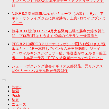
インイベントでISKA世界王者モー・アブドゥラマンと対
戦
NJKF 8.2 春日部市ふれあいキューブ（結果）：Ryu、ア
キト・サンライズジムに判定勝ち。上真×ロウイツブンは
ドロー
修斗 8.30 新潟LOTS：4月大会緊急出場で勝利の鈴木賛市
朗、プロ2戦目はもうすぐ40歳のベテラン一條貴洋と
PFC 8.2 札幌PODアリーナ（レポ）：“闘うお巡りさん”森
永ユキト、1R一本勝ちでバンタム級王座防衛。ジェイ
ク・ウィルキンスがフェザー級、能登崇がウェルター級王
者に。山本喧一代表「PFCを後楽園ホールでやりたい」
シュートボクシング協会イギリス支部発足。元リングス
UKのリー・ハスデル氏が代表就任
Home
検索
Push
結果
ニュース
トピックス