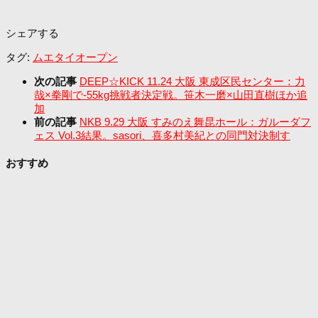
シェアする
タグ:
ムエタイオープン
次の記事
DEEP☆KICK 11.24 大阪 東成区民センター：力
哉×拳剛で-55kg挑戦者決定戦。笹木一磨×山田直樹ほか追
加
前の記事
NKB 9.29 大阪 すみのえ舞昆ホール：ガルーダフ
ェス Vol.3結果。sasori、喜多村美紀との同門対決制す
おすすめ