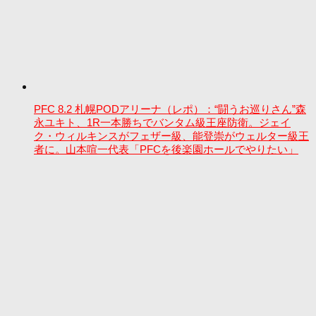
PFC 8.2 札幌PODアリーナ（レポ）：“闘うお巡りさん”森
永ユキト、1R一本勝ちでバンタム級王座防衛。ジェイ
ク・ウィルキンスがフェザー級、能登崇がウェルター級王
者に。山本喧一代表「PFCを後楽園ホールでやりたい」