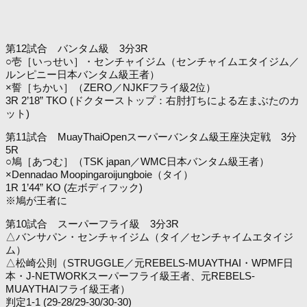
第12試合 バンタム級 3分3R
○壱［いっせい］・センチャイジム（センチャイムエタイジム／
ルンピニー日本バンタム級王者）
×誓［ちかい］（ZERO／NJKFフライ級2位）
3R 2’18” TKO (ドクターストップ：右肘打ちによる左まぶたのカ
ット)
第11試合 MuayThaiOpenスーパーバンタム級王座決定戦 3分
5R
○鳩［あつむ］（TSK japan／WMC日本バンタム級王者）
×Dennadao Moopingaroijungboie（タイ）
1R 1’44” KO (左ボディフック)
※鳩が王者に
第10試合 スーパーフライ級 3分3R
△バンサパン・センチャイジム（タイ／センチャイムエタイジ
ム）
△松崎公則（STRUGGLE／元REBELS-MUAYTHAI・WPMF日
本・J-NETWORKスーパーフライ級王者、元REBELS-
MUAYTHAIフライ級王者）
判定1-1 (29-28/29-30/30-30)