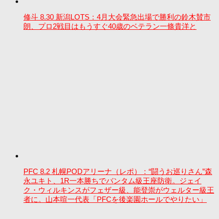
修斗 8.30 新潟LOTS：4月大会緊急出場で勝利の鈴木賛市
朗、プロ2戦目はもうすぐ40歳のベテラン一條貴洋と
PFC 8.2 札幌PODアリーナ（レポ）：“闘うお巡りさん”森
永ユキト、1R一本勝ちでバンタム級王座防衛。ジェイ
ク・ウィルキンスがフェザー級、能登崇がウェルター級王
者に。山本喧一代表「PFCを後楽園ホールでやりたい」