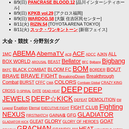
8/9(日)
PANCRASE BLOOD.12
[品川インターシティホー
ル]
8/9(日)
KPKB vol.29
[アクロス福岡]
8/9(日)
WARDOG.58
[大阪 住吉区民センター]
8/11(火)
RIZIN.54
[TOYOTA ARENA TOKYO]
8/11(火)
スック・ワンキントーン
[新宿フェイス]
大会・競技・分野別タグ
ABEMA
AbemaTV
ACF
1MC
ALL
AJKN
ADCC
ACB
Bigbang
Bellator
BOX WORLD
BEAST
AROUSAL
BFC
Bgibang
BOM
BOUT
BLACK COMBAT
BLOOM FC
BORDER
BKFC
BRAVE FIGHT
BRAVE
Breakthrough
BreakingDown
COLORS
Combat
BURST
CFFC
CRAZY KING
CMA
Combate Global
DEEP
DEEP
CROSS
DATE
D-SPIRAL
DEAD HEAT
JEWELS
DEEP☆KICK
DEMOLITION
DEFEAT
EM
Fighting
FIGHT CLUB
Eruption
Eternal
Legend
EXECUTIVE FIGHT
NEXUS
GLADIATOR
GAINA魂
GFG
FIRSTMATCH
GLORY
GOAT
GLEAT
GLORY OF HEROES
GLADIATOR KICK
GRACHAN
HEAT