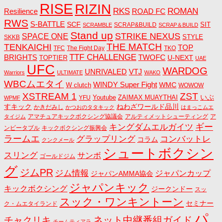
RISE
RIZIN
RKS
ROMAN
ROAD FC
Resilience
RWS
S-BATTLE
SCF
SIT
SCRAP&BUILD
SCRAMBLE
SCRAP＆BUILD
Stand up
STRIKE NEXUS
SPACE ONE
STYLE
SKKB
THE MATCH
TENKAICHI
TOP
TFC
The Fight Day
TKO
TTF CHALLENGE
BRIGHTS
TWOFC
U-NEXT
TOPTIER
UAE
UFC
WARDOG
UNRIVALED
VTJ
Warriors
ULTIMATE
WAKO
WBCムエタイ
WINDY Super Fight
WMC
W clutch
WOWOW
ZST
XSTREAM 1
いぶ
Youtube
ZAIMAX MUAYTHAI
YFU
WPMF
すキック
ねわざワールド品川
かきだみし
かつおのタタキック
はまっこムエ
アマチュアキックボクシング協議会
アルティメットシューティング
ア
タイジム
キングダムエルガイツ
ギー
ンビータブル
キックボクシング振興会
ラームエ
コンバットレ
グラップリング
コラム
クンクメール
シュートボクシン
スリング
サンボ
ゴールドジム
グ
ジムPR
ジム情報
ジャパンカップ
ジャパンAMMA協会
ジャパンキック
キックボクシング
ジークンドー
スッ
スック・ワンキントーン
セミナー
ク・ムエタイランド
パ
ネット中継番組ガイド
チャクリキ
チームティアラ