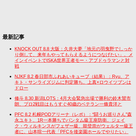
最新記事
KNOCK OUT 8.8 大阪：久井大夢「地元の羽曳野でしっか
り倒して、来年もやってもらえるようにつなげたい」。メ
インイベントでISKA世界王者モー・アブドゥラマンと対
戦
NJKF 8.2 春日部市ふれあいキューブ（結果）：Ryu、ア
キト・サンライズジムに判定勝ち。上真×ロウイツブンは
ドロー
修斗 8.30 新潟LOTS：4月大会緊急出場で勝利の鈴木賛市
朗、プロ2戦目はもうすぐ40歳のベテラン一條貴洋と
PFC 8.2 札幌PODアリーナ（レポ）：“闘うお巡りさん”森
永ユキト、1R一本勝ちでバンタム級王座防衛。ジェイ
ク・ウィルキンスがフェザー級、能登崇がウェルター級王
者に。山本喧一代表「PFCを後楽園ホールでやりたい」