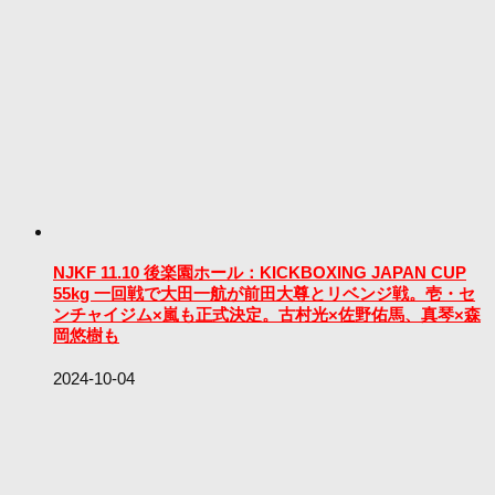
NJKF 11.10 後楽園ホール：KICKBOXING JAPAN CUP
55kg 一回戦で大田一航が前田大尊とリベンジ戦。壱・セ
ンチャイジム×嵐も正式決定。古村光×佐野佑馬、真琴×森
岡悠樹も
2024-10-04