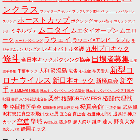
ンクラス
ベラトール
ファイターズギルド
ブラジリアン柔術
ベルトレ
ホーストカップ
ボクシング
マッハ祭り
スリング
マリオンアパ
ムエタイ
ムエタイオープン
ミネルヴァ
ムエロ
レル
ラウェイ
ーク
ラウェイ×アンビータブル
ュートボクシング
ラ
九州プロキック
レキオバトル名護
リングス
ジャダムナン
修斗
出場者募集
全日本キックボクシング協会
出場
新型コ
巌流島
大和
広告
千葉キック
心技館
敬天愛人
選手募集
ロナウイルス
新日本キック
新空
新極真会
手
日本MMA審判機構
日本キックボクシング協議会
日本キックボクシング選手協会
格闘代理戦
柔術
格闘DREAMERS
映画
書評
東北格闘技連合会
争
極真会館
格闘技医学会
武林風
正道会館
極
格闘技振興議員連盟
沢村忠に真空を飛ばせた男
真正会
石渡伸太郎引退興行
神戸
直心会
空道
聖域
野良犬祭
蹴拳
達人
カップ
藤原祭
超人祭り
英雄伝説
静岡キック
雑文ラジオ