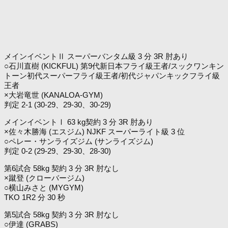
メインイベントⅡ スーパーバンタム級 3 分 3R 肘あり
○石川直樹 (KICKFUL) 第9代新日本フライ級王者/スックワンキン
トーン初代スーパーフライ級王者/初代ジャパンキックフライ級
王者
×大岩竜世 (KANALOA-GYM)
判定 2-1 (30-29、29-30、30-29)
メインイベントⅠ 63 kg契約 3 分 3R 肘あり
×佐々木勝海 (エスジム) NJKF スーパーライト級 3 位
○ペレー・サンライズジム (サンライズジム)
判定 0-2 (29-29、29-30、28-30)
第6試合 58kg 契約 3 分 3R 肘なし
×蹴登 (クローバージム)
○横山みさと (MYGYM)
TKO 1R2 分 30 秒
第5試合 58kg 契約 3 分 3R 肘なし
○伊達 (GRABS)