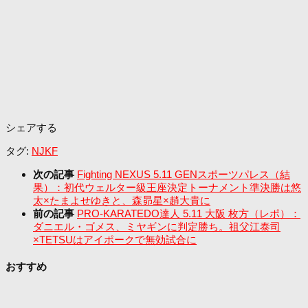
シェアする
タグ:
NJKF
次の記事
Fighting NEXUS 5.11 GENスポーツパレス（結
果）：初代ウェルター級王座決定トーナメント準決勝は悠
太×たまよせゆきと、森昴星×趙大貴に
前の記事
PRO-KARATEDO達人 5.11 大阪 枚方（レポ）：
ダニエル・ゴメス、ミヤギンに判定勝ち。祖父江泰司
×TETSUはアイポークで無効試合に
おすすめ