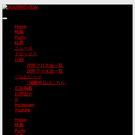
コ
ン
テ
ン
Home
ツ
検索
へ
Push
ス
結果
キ
ニュース
ッ
トピックス
プ
日程
26年プロ大会一覧
26年アマ大会一覧
ジムビレッジ
↑掲載申込はこちら
広告掲載
お問合せ
X
Instagram
Youtube
Home
検索
Push