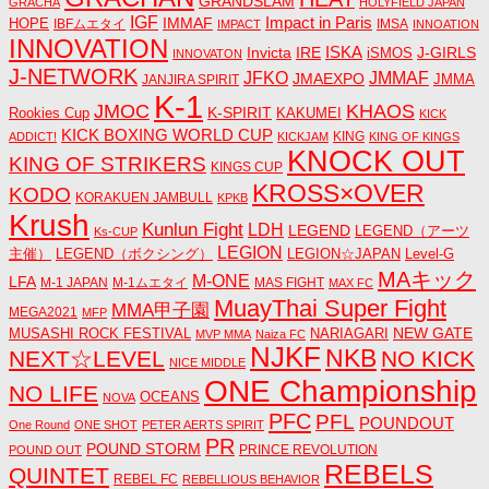
GRANDSLAM
GRACHA
HOLYFIELD JAPAN
IGF
Impact in Paris
IMMAF
HOPE
IBFムエタイ
IMSA
IMPACT
INNOATION
INNOVATION
ISKA
Invicta
IRE
J-GIRLS
iSMOS
INNOVATON
J-NETWORK
JMMAF
JFKO
JMAEXPO
JANJIRA SPIRIT
JMMA
K-1
JMOC
KHAOS
K-SPIRIT
Rookies Cup
KAKUMEI
KICK
KICK BOXING WORLD CUP
KING
ADDICT!
KICKJAM
KING OF KINGS
KNOCK OUT
KING OF STRIKERS
KINGS CUP
KROSS×OVER
KODO
KORAKUEN JAMBULL
KPKB
Krush
Kunlun Fight
LDH
LEGEND
LEGEND（アーツ
Ks-CUP
LEGION
主催）
LEGEND（ボクシング）
LEGION☆JAPAN
Level-G
MAキック
M-ONE
LFA
M-1 JAPAN
M-1ムエタイ
MAS FIGHT
MAX FC
MuayThai Super Fight
MMA甲子園
MEGA2021
MFP
NEW GATE
MUSASHI ROCK FESTIVAL
NARIAGARI
MVP MMA
Naiza FC
NJKF
NKB
NEXT☆LEVEL
NO KICK
NICE MIDDLE
ONE Championship
NO LIFE
OCEANS
NOVA
PFC
PFL
POUNDOUT
One Round
ONE SHOT
PETER AERTS SPIRIT
PR
POUND STORM
PRINCE REVOLUTION
POUND OUT
REBELS
QUINTET
REBEL FC
REBELLIOUS BEHAVIOR