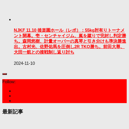
NJKF 11.10 後楽園ホール（レポ）：55kg肘有りトーナメ
ント開幕。壱・センチャイジム、嵐を蹴りで完封し判定勝
ち。森岡悠樹、計量オーバーの真琴と引き分けも準決勝進
出。古村光、佐野佑馬を圧倒し2R TKO勝ち。前田大尊、
大田一航との接戦制し返り討ち
2024-11-10
Follow:
最新記事