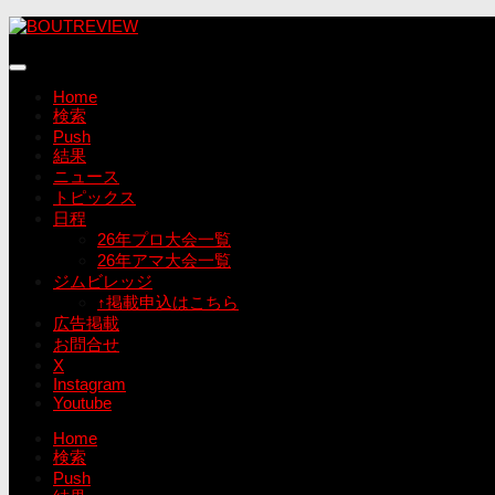
コ
ン
テ
ン
Home
ツ
検索
へ
Push
ス
結果
キ
ニュース
ッ
トピックス
プ
日程
26年プロ大会一覧
26年アマ大会一覧
ジムビレッジ
↑掲載申込はこちら
広告掲載
お問合せ
X
Instagram
Youtube
Home
検索
Push