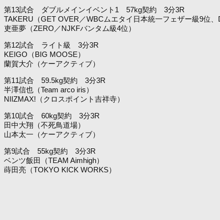
第13試合 ダブルメインイベント1 57kg契約 3分3R
TAKERU（GET OVER／WBCムエタイ日本統一フェザー級9位、
吏亜夢（ZERO／NJKFバンタム級4位）
第12試合 ライト級 3分3R
KEIGO（BIG MOOSE）
蘭賀大介（ケーアクティブ）
第11試合 59.5kg契約 3分3R
半澤信也（Team arco iris）
NIIZMAX!（クロスポイント吉祥寺）
第10試合 60kg契約 3分3R
田中大翔（不死鳥道場）
山本太一（ケーアクティブ）
第9試合 55kg契約 3分3R
ベンツ飯田（TEAM Aimhigh）
蒔田亮（TOKYO KICK WORKS）