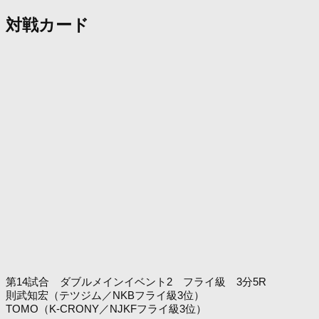
対戦カード
第14試合 ダブルメインイベント2 フライ級 3分5R
則武知宏（テツジム／NKBフライ級3位）
TOMO（K-CRONY／NJKFフライ級3位）