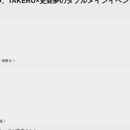
OMO、TAKERU×吏亜夢のダブルメインイベ
・体験を！
迎！