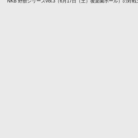
NKB 野獣シリーズvol.3（6月17日（土）後楽園ホール）の対