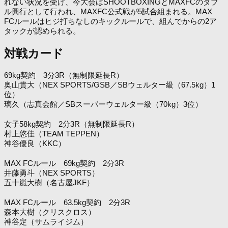
れない状況を受け、今大会はSHOOTBOXINGとMAXFCのダブ
ル興行として行われ、MAXFC公式戦が5試合組まれる。MAX
FCルールはヒジ打ちなしのキックルールで、組んでからの2ア
タックが認められる。
対戦カード
69kg契約 3分3R（無制限延長R）
奥山貴大（NEX SPORTS/GSB／SBウェルター級（67.5kg）1
位）
璃久（志真会館／SBスーパーウェルター級（70kg）3位）
女子58kg契約 2分3R（無制限延長R）
村上悠佳（TEAM TEPPEN）
神谷優良（KKC）
MAX FCルール 69kg契約 2分3R
井藤勇斗（NEX SPORTS）
五十嵐大樹（名古屋JKF）
MAX FCルール 63.5kg契約 2分3R
森本大樹（クリスクロス）
神谷定（サムライジム）