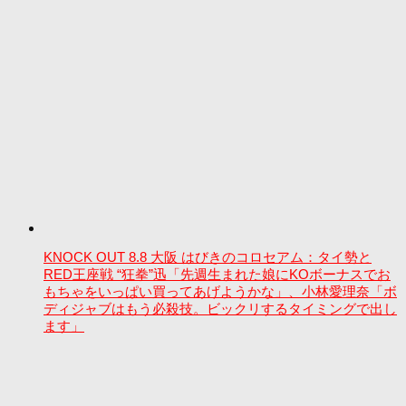
KNOCK OUT 8.8 大阪 はびきのコロセアム：タイ勢と
RED王座戦 “狂拳”迅「先週生まれた娘にKOボーナスでお
もちゃをいっぱい買ってあげようかな」、小林愛理奈「ボ
ディジャブはもう必殺技。ビックリするタイミングで出し
ます」