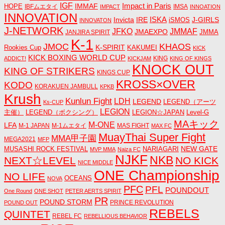
IGF
Impact in Paris
IMMAF
HOPE
IBFムエタイ
IMSA
IMPACT
INNOATION
INNOVATION
ISKA
Invicta
IRE
J-GIRLS
iSMOS
INNOVATON
J-NETWORK
JMMAF
JFKO
JMAEXPO
JANJIRA SPIRIT
JMMA
K-1
JMOC
KHAOS
K-SPIRIT
Rookies Cup
KAKUMEI
KICK
KICK BOXING WORLD CUP
KING
ADDICT!
KICKJAM
KING OF KINGS
KNOCK OUT
KING OF STRIKERS
KINGS CUP
KROSS×OVER
KODO
KORAKUEN JAMBULL
KPKB
Krush
Kunlun Fight
LDH
LEGEND
LEGEND（アーツ
Ks-CUP
LEGION
主催）
LEGEND（ボクシング）
LEGION☆JAPAN
Level-G
MAキック
M-ONE
LFA
M-1 JAPAN
M-1ムエタイ
MAS FIGHT
MAX FC
MuayThai Super Fight
MMA甲子園
MEGA2021
MFP
NEW GATE
MUSASHI ROCK FESTIVAL
NARIAGARI
MVP MMA
Naiza FC
NJKF
NKB
NEXT☆LEVEL
NO KICK
NICE MIDDLE
ONE Championship
NO LIFE
OCEANS
NOVA
PFC
PFL
POUNDOUT
One Round
ONE SHOT
PETER AERTS SPIRIT
PR
POUND STORM
PRINCE REVOLUTION
POUND OUT
REBELS
QUINTET
REBEL FC
REBELLIOUS BEHAVIOR