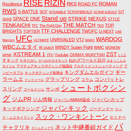
RISE
RIZIN
RKS
ROMAN
ROAD FC
Resilience
RWS
S-BATTLE
SCF
SIT
SCRAP&BUILD
SCRAMBLE
SCRAP＆BUILD
Stand up
STRIKE NEXUS
SPACE ONE
STYLE
SKKB
THE MATCH
TENKAICHI
TOP
TFC
The Fight Day
TKO
TTF CHALLENGE
BRIGHTS
TWOFC
U-NEXT
TOPTIER
UAE
UFC
WARDOG
UNRIVALED
VTJ
Warriors
ULTIMATE
WAKO
WBCムエタイ
WINDY Super Fight
WMC
W clutch
WOWOW
ZST
XSTREAM 1
いぶ
Youtube
ZAIMAX MUAYTHAI
YFU
WPMF
すキック
ねわざワールド品川
かきだみし
かつおのタタキック
はまっこムエ
アマチュアキックボクシング協議会
アルティメットシューティング
ア
タイジム
キングダムエルガイツ
ギー
ンビータブル
キックボクシング振興会
ラームエ
コンバットレ
グラップリング
コラム
クンクメール
シュートボクシン
スリング
サンボ
ゴールドジム
グ
ジムPR
ジム情報
ジャパンカップ
ジャパンAMMA協会
ジャパンキック
キックボクシング
ジークンドー
スッ
スック・ワンキントーン
セミナー
ク・ムエタイランド
パ
ネット中継番組ガイド
チャクリキ
チームティアラ