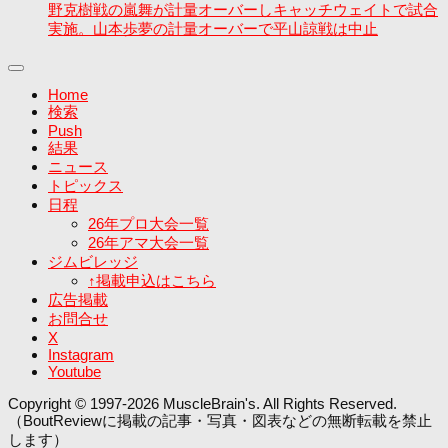
野克樹戦の嵐舞が計量オーバーしキャッチウェイトで試合
実施。山本歩夢の計量オーバーで平山諒戦は中止
Home
検索
Push
結果
ニュース
トピックス
日程
26年プロ大会一覧
26年アマ大会一覧
ジムビレッジ
↑掲載申込はこちら
広告掲載
お問合せ
X
Instagram
Youtube
Copyright © 1997-2026 MuscleBrain's. All Rights Reserved.
（BoutReviewに掲載の記事・写真・図表などの無断転載を禁止
します）