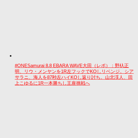
#ONESamurai 8.8 EBARA WAVE大田（レポ）：野杁正
明、リウ・メンヤンを1R左フックでKOしリベンジ。シア
サラニ、海人を87秒左ハイKOし返り討ち。山北渓人、田
上こゆるに1R一本勝ちし王座挑戦へ