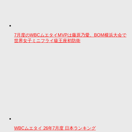
7月度のWBCムエタイMVPは藤原乃愛。BOM横浜大会で
世界女子ミニフライ級王座初防衛
WBCムエタイ 26年7月度 日本ランキング