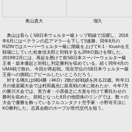
奥山貴大
瑠久
奥山は長らくSB日本ウェルター級トップ戦線で活躍し、2018
年6月にはベテランの忍アマラ―を下して5連勝。同年8月の
RIZINではスーパーウェルター級に階級を上げてK-1・Krushを主
戦場にしていた松倉信太郎と対戦するも2RKO負けを喫した。
2019年2月には、再起を懸けて前SB日本スーパーウェルター級
王者・坂本優起と対戦し判定勝利を収めている。続く同年4月の
UMA戦で敗れ、今回が再起戦。現在空位のSB日本ウェルター級
王座への挑戦にアピールしたいところだろう。
対する璃久は6戦4勝（4KO）2敗の好戦績を誇る22歳。昨年11
月の後楽園大会では村田義光に延長戦の末に敗れたが、今年7月
の勝川大会では、実力者・小原俊之に大差を付けて番狂わせの
勝利を収めた。前戦となった8月の他団体のリングでは、数々の
大会で優勝を飾っているフルコンタクト空手家・小野寺天汰に
KO勝利した。志真会館のホープが世代交代を狙う。