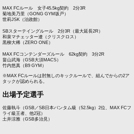
MAX FCルール 女子45.5kg契約 2分3R
菊地美乃里（GONG GYM坂戸）
世莉JSK（治政館）
SBスターテイングルール 2分3R（最大延長2R）
和泉マチェッター遼（クリスクロス）
黒柳大稀（ZERO ONE）
MAX FCコンテンダーズルール 62kg契約 3分2R
畠山武海（GSB大須MACS）
竹内悠真（B9 GYM）
※MAX FCルールは肘無しのキックルールで、組んでからの2ア
タックが認められる。
出場予定選手
佐藤執斗（GSB／SB日本バンタム級（52.5kg）2位、MAX FCフ
ライ級王者、他2冠）
土井涼雅（GSB多治見）