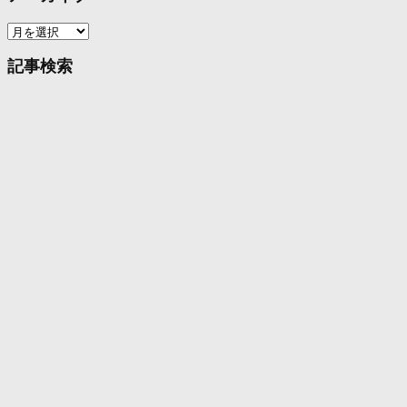
ア
ー
カ
記事検索
イ
ブ