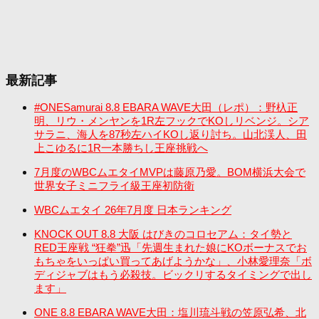
最新記事
#ONESamurai 8.8 EBARA WAVE大田（レポ）：野杁正
明、リウ・メンヤンを1R左フックでKOしリベンジ。シア
サラニ、海人を87秒左ハイKOし返り討ち。山北渓人、田
上こゆるに1R一本勝ちし王座挑戦へ
7月度のWBCムエタイMVPは藤原乃愛。BOM横浜大会で
世界女子ミニフライ級王座初防衛
WBCムエタイ 26年7月度 日本ランキング
KNOCK OUT 8.8 大阪 はびきのコロセアム：タイ勢と
RED王座戦 “狂拳”迅「先週生まれた娘にKOボーナスでお
もちゃをいっぱい買ってあげようかな」、小林愛理奈「ボ
ディジャブはもう必殺技。ビックリするタイミングで出し
ます」
ONE 8.8 EBARA WAVE大田：塩川琉斗戦の笠原弘希、北