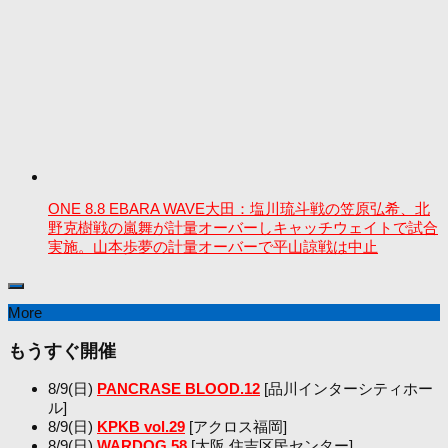
ONE 8.8 EBARA WAVE大田：塩川琉斗戦の笠原弘希、北
野克樹戦の嵐舞が計量オーバーしキャッチウェイトで試合
実施。山本歩夢の計量オーバーで平山諒戦は中止
More
もうすぐ開催
8/9(日)
PANCRASE BLOOD.12
[品川インターシティホー
ル]
8/9(日)
KPKB vol.29
[アクロス福岡]
8/9(日)
WARDOG.58
[大阪 住吉区民センター]