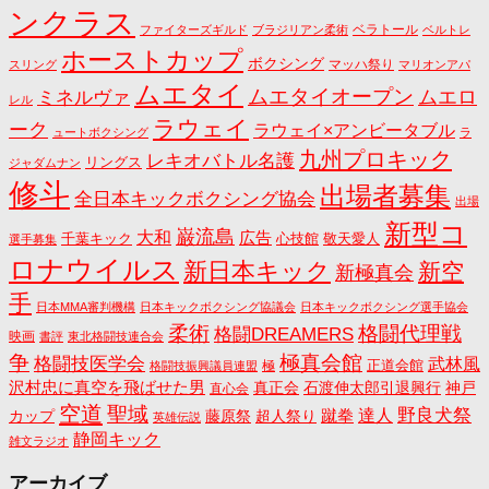
ンクラス
ベラトール
ファイターズギルド
ブラジリアン柔術
ベルトレ
ホーストカップ
ボクシング
マッハ祭り
スリング
マリオンアパ
ムエタイ
ムエタイオープン
ミネルヴァ
ムエロ
レル
ラウェイ
ーク
ラウェイ×アンビータブル
ュートボクシング
ラ
九州プロキック
レキオバトル名護
リングス
ジャダムナン
修斗
出場者募集
全日本キックボクシング協会
出場
新型コ
巌流島
大和
広告
千葉キック
心技館
敬天愛人
選手募集
ロナウイルス
新日本キック
新空
新極真会
手
日本MMA審判機構
日本キックボクシング協議会
日本キックボクシング選手協会
格闘代理戦
柔術
格闘DREAMERS
映画
書評
東北格闘技連合会
争
極真会館
格闘技医学会
武林風
正道会館
極
格闘技振興議員連盟
沢村忠に真空を飛ばせた男
真正会
石渡伸太郎引退興行
神戸
直心会
空道
聖域
野良犬祭
蹴拳
達人
カップ
藤原祭
超人祭り
英雄伝説
静岡キック
雑文ラジオ
アーカイブ