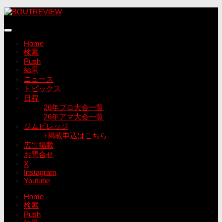
コ
ン
テ
ン
Home
ツ
検索
へ
Push
ス
結果
キ
ニュース
ッ
トピックス
プ
日程
26年プロ大会一覧
26年アマ大会一覧
ジムビレッジ
↑掲載申込はこちら
広告掲載
お問合せ
X
Instagram
Youtube
Home
検索
Push