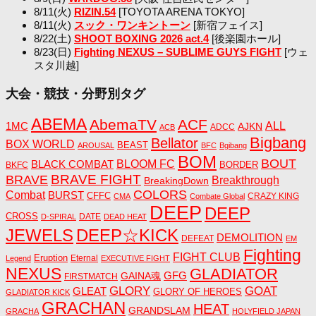
8/11(火)
RIZIN.54
[TOYOTA ARENA TOKYO]
8/11(火)
スック・ワンキントーン
[新宿フェイス]
8/22(土)
SHOOT BOXING 2026 act.4
[後楽園ホール]
8/23(日)
Fighting NEXUS – SUBLIME GUYS FIGHT
[ウェ
スタ川越]
大会・競技・分野別タグ
ABEMA
AbemaTV
ACF
1MC
ALL
AJKN
ADCC
ACB
Bigbang
Bellator
BOX WORLD
BEAST
AROUSAL
BFC
Bgibang
BOM
BOUT
BLACK COMBAT
BLOOM FC
BORDER
BKFC
BRAVE FIGHT
BRAVE
Breakthrough
BreakingDown
COLORS
Combat
BURST
CFFC
CRAZY KING
CMA
Combate Global
DEEP
DEEP
CROSS
DATE
D-SPIRAL
DEAD HEAT
JEWELS
DEEP☆KICK
DEMOLITION
DEFEAT
EM
Fighting
FIGHT CLUB
Eruption
Eternal
Legend
EXECUTIVE FIGHT
NEXUS
GLADIATOR
GAINA魂
GFG
FIRSTMATCH
GLORY
GOAT
GLEAT
GLORY OF HEROES
GLADIATOR KICK
GRACHAN
HEAT
GRANDSLAM
GRACHA
HOLYFIELD JAPAN