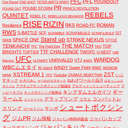
PFC
PFL
POUNDOUT
One Round
ONE SHOT
PETER AERTS SPIRIT
PR
POUND STORM
PRINCE REVOLUTION
POUND OUT
REBELS
QUINTET
REBEL FC
REBELLIOUS BEHAVIOR
RISE
RIZIN
RKS
ROMAN
ROAD FC
Resilience
RWS
S-BATTLE
SCF
SIT
SCRAP&BUILD
SCRAMBLE
SCRAP＆BUILD
Stand up
STRIKE NEXUS
SPACE ONE
STYLE
SKKB
THE MATCH
TENKAICHI
TOP
TFC
The Fight Day
TKO
TTF CHALLENGE
BRIGHTS
TWOFC
U-NEXT
TOPTIER
UAE
UFC
WARDOG
UNRIVALED
VTJ
Warriors
ULTIMATE
WAKO
WBCムエタイ
WINDY Super Fight
WMC
W clutch
WOWOW
ZST
XSTREAM 1
いぶ
Youtube
ZAIMAX MUAYTHAI
YFU
WPMF
すキック
ねわざワールド品川
かきだみし
かつおのタタキック
はまっこムエ
アマチュアキックボクシング協議会
アルティメットシューティング
ア
タイジム
キングダムエルガイツ
ギー
ンビータブル
キックボクシング振興会
ラームエ
コンバットレ
グラップリング
コラム
クンクメール
シュートボクシン
スリング
サンボ
ゴールドジム
グ
ジムPR
ジム情報
ジャパンカップ
ジャパンAMMA協会
ジャパンキック
キックボクシング
ジークンドー
スッ