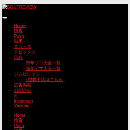
コ
ン
テ
ン
Home
ツ
検索
へ
Push
ス
結果
キ
ニュース
ッ
トピックス
プ
日程
26年プロ大会一覧
26年アマ大会一覧
ジムビレッジ
↑掲載申込はこちら
広告掲載
お問合せ
X
Instagram
Youtube
Home
検索
Push