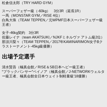
松倉信太郎（TRY HARD GYM）
スーパーフェザー級（-60kg） 3分3R（延長1R）
一馬（MONSTAR GYM／RISE 4位）
白鳥大珠（TEAM TEPPEN／元WPMF日本スーパーフェザー級
王者）
女子-46kg契約 3分3R
佐藤レイナ（team AKATSUKI／NJKFミネルヴァ アトム級2位）
那須川梨々（TEAM TEPPEN／2017年KAMINARIMON女子Bク
ラストーナメント-45kg級優勝）
出場予定選手
清水賢吾（極真会館／RISE＆SB日本ヘビー級王者）
“ブラックパンサー”ベイノア（極真会館／J-NETWORKウェルタ
ー級王者、極真会館全日本ウェイト制軽量級’18優勝）