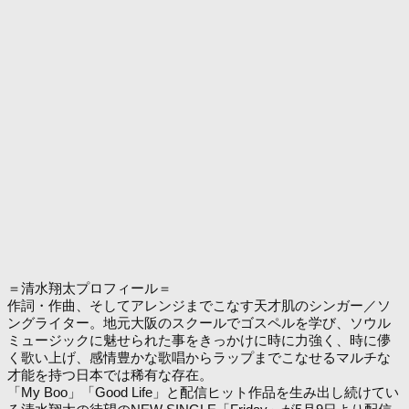
＝清水翔太プロフィール＝
作詞・作曲、そしてアレンジまでこなす天才肌のシンガー／ソ
ングライター。地元大阪のスクールでゴスペルを学び、ソウル
ミュージックに魅せられた事をきっかけに時に力強く、時に儚
く歌い上げ、感情豊かな歌唱からラップまでこなせるマルチな
才能を持つ日本では稀有な存在。
「My Boo」「Good Life」と配信ヒット作品を生み出し続けてい