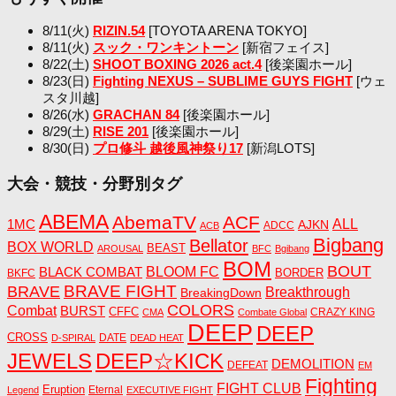
8/11(火)
RIZIN.54
[TOYOTA ARENA TOKYO]
8/11(火)
スック・ワンキントーン
[新宿フェイス]
8/22(土)
SHOOT BOXING 2026 act.4
[後楽園ホール]
8/23(日)
Fighting NEXUS – SUBLIME GUYS FIGHT
[ウェ
スタ川越]
8/26(水)
GRACHAN 84
[後楽園ホール]
8/29(土)
RISE 201
[後楽園ホール]
8/30(日)
プロ修斗 越後風神祭り17
[新潟LOTS]
大会・競技・分野別タグ
ABEMA
AbemaTV
ACF
1MC
ALL
AJKN
ADCC
ACB
Bigbang
Bellator
BOX WORLD
BEAST
AROUSAL
BFC
Bgibang
BOM
BOUT
BLACK COMBAT
BLOOM FC
BORDER
BKFC
BRAVE FIGHT
BRAVE
Breakthrough
BreakingDown
COLORS
Combat
BURST
CFFC
CRAZY KING
CMA
Combate Global
DEEP
DEEP
CROSS
DATE
D-SPIRAL
DEAD HEAT
JEWELS
DEEP☆KICK
DEMOLITION
DEFEAT
EM
Fighting
FIGHT CLUB
Eruption
Eternal
Legend
EXECUTIVE FIGHT