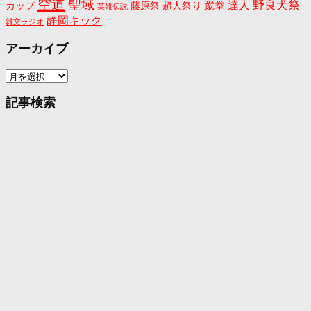
空道
聖域
野良犬祭
蹴拳
達人
カップ
藤原祭
超人祭り
英雄伝説
静岡キック
雑文ラジオ
アーカイブ
ア
ー
カ
記事検索
イ
ブ