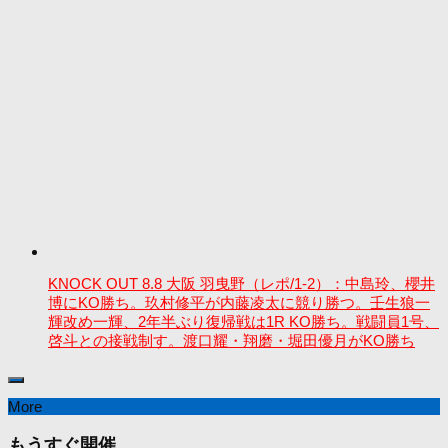
KNOCK OUT 8.8 大阪 羽曳野（レポ/1-2）：中島玲、櫻井
博にKO勝ち。玖村修平が内藤凌太に競り勝つ。壬生狼一
輝改め一輝、2年半ぶり復帰戦は1R KO勝ち。戦闘員1号、
啓斗との接戦制す。渡口耀・翔磨・堀田優月がKO勝ち
More
もうすぐ開催