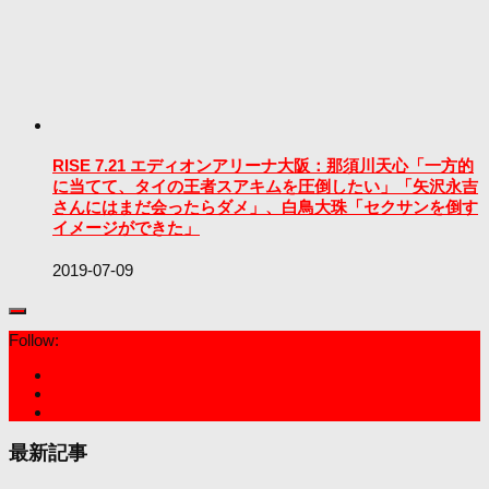
RISE 7.21 エディオンアリーナ大阪：那須川天心「一方的
に当てて、タイの王者スアキムを圧倒したい」「矢沢永吉
さんにはまだ会ったらダメ」、白鳥大珠「セクサンを倒す
イメージができた」
2019-07-09
Follow:
最新記事