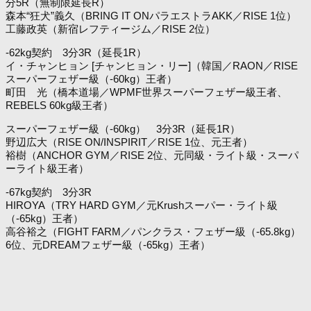
分5R（無制限延長R）
森本“狂犬”義久（BRING IT ONパラエストラAKK／RISE 1位）
工藤政英（新宿レフティージム／RISE 2位）
-62kg契約 3分3R（延長1R）
イ・チャンヒョン [チャンヒョン・リー]（韓国／RAON／RISE
スーパーフェザー級（-60kg）王者）
町田 光（橋本道場／WPMF世界スーパーフェザー級王者、
REBELS 60kg級王者）
スーパーフェザー級（-60kg） 3分3R（延長1R）
野辺広大（RISE ON/INSPIRIT／RISE 1位、元王者）
裕樹（ANCHOR GYM／RISE 2位、元同級・ライト級・スーパ
ーライト級王者）
-67kg契約 3分3R
HIROYA（TRY HARD GYM／元Krushスーパー・ライト級
（-65kg）王者）
高谷裕之（FIGHT FARM／パンクラス・フェザー級（-65.8kg）
6位、元DREAMフェザー級（-65kg）王者）