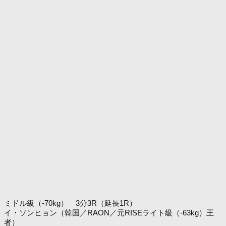
ミドル級（-70kg） 3分3R（延長1R）
イ・ソンヒョン（韓国／RAON／元RISEライト級（-63kg）王
者）