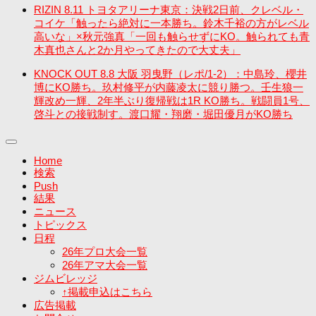
RIZIN 8.11 トヨタアリーナ東京：決戦2日前、クレベル・
コイケ「触ったら絶対に一本勝ち。鈴木千裕の方がレベル
高いな」×秋元強真「一回も触らせずにKO。触られても青
木真也さんと2か月やってきたので大丈夫」
KNOCK OUT 8.8 大阪 羽曳野（レポ/1-2）：中島玲、櫻井
博にKO勝ち。玖村修平が内藤凌太に競り勝つ。壬生狼一
輝改め一輝、2年半ぶり復帰戦は1R KO勝ち。戦闘員1号、
啓斗との接戦制す。渡口耀・翔磨・堀田優月がKO勝ち
Home
検索
Push
結果
ニュース
トピックス
日程
26年プロ大会一覧
26年アマ大会一覧
ジムビレッジ
↑掲載申込はこちら
広告掲載