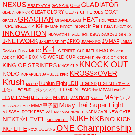
NEXUS
GLADIATOR
GAINA魂
GFG
FIRSTMATCH
GLORY
GOAT
GLEAT
GLORY OF HEROES
GLADIATOR KICK
GRACHAN
HEAT
GRANDSLAM
GRACHA
HOLYFIELD JAPAN
IGF
Impact in Paris
IMMAF
HOPE
IBFムエタイ
IMSA
IMPACT
INNOATION
INNOVATION
ISKA
Invicta
IRE
J-GIRLS
iSMOS
INNOVATON
J-NETWORK
JMMAF
JFKO
JMAEXPO
JANJIRA SPIRIT
JMMA
K-1
JMOC
KHAOS
K-SPIRIT
Rookies Cup
KAKUMEI
KICK
KICK BOXING WORLD CUP
KING
ADDICT!
KICKJAM
KING OF KINGS
KNOCK OUT
KING OF STRIKERS
KINGS CUP
KROSS×OVER
KODO
KORAKUEN JAMBULL
KPKB
Krush
Kunlun Fight
LDH
LEGEND
LEGEND（アーツ
Ks-CUP
LEGION
主催）
LEGEND（ボクシング）
LEGION☆JAPAN
Level-G
MAキック
M-ONE
LFA
M-1 JAPAN
M-1ムエタイ
MAS FIGHT
MAX FC
MuayThai Super Fight
MMA甲子園
MEGA2021
MFP
NEW GATE
MUSASHI ROCK FESTIVAL
NARIAGARI
MVP MMA
Naiza FC
NJKF
NKB
NEXT☆LEVEL
NO KICK
NICE MIDDLE
ONE Championship
NO LIFE
OCEANS
NOVA