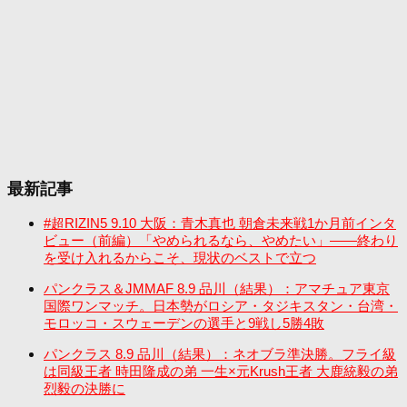
最新記事
#超RIZIN5 9.10 大阪：青木真也 朝倉未来戦1か月前インタ
ビュー（前編）「やめられるなら、やめたい」――終わり
を受け入れるからこそ、現状のベストで立つ
パンクラス＆JMMAF 8.9 品川（結果）：アマチュア東京
国際ワンマッチ。日本勢がロシア・タジキスタン・台湾・
モロッコ・スウェーデンの選手と9戦し5勝4敗
パンクラス 8.9 品川（結果）：ネオブラ準決勝。フライ級
は同級王者 時田隆成の弟 一生×元Krush王者 大鹿統毅の弟
烈毅の決勝に