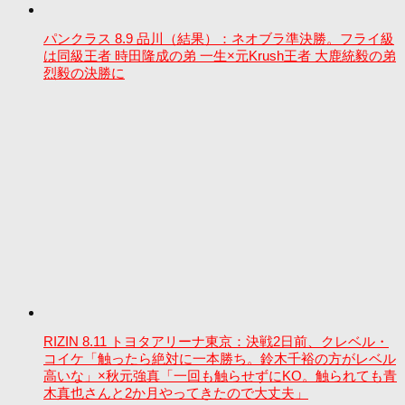
パンクラス 8.9 品川（結果）：ネオブラ準決勝。フライ級
は同級王者 時田隆成の弟 一生×元Krush王者 大鹿統毅の弟
烈毅の決勝に
RIZIN 8.11 トヨタアリーナ東京：決戦2日前、クレベル・
コイケ「触ったら絶対に一本勝ち。鈴木千裕の方がレベル
高いな」×秋元強真「一回も触らせずにKO。触られても青
木真也さんと2か月やってきたので大丈夫」