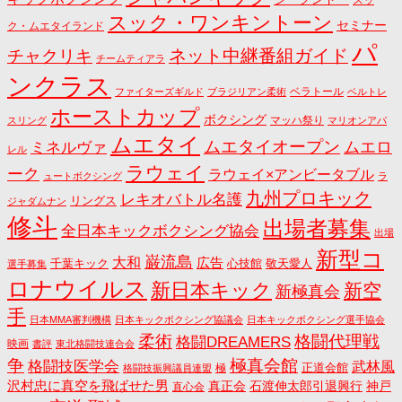
スック・ワンキントーン
セミナー
ク・ムエタイランド
パ
ネット中継番組ガイド
チャクリキ
チームティアラ
ンクラス
ベラトール
ファイターズギルド
ブラジリアン柔術
ベルトレ
ホーストカップ
ボクシング
マッハ祭り
スリング
マリオンアパ
ムエタイ
ムエタイオープン
ミネルヴァ
ムエロ
レル
ラウェイ
ーク
ラウェイ×アンビータブル
ュートボクシング
ラ
九州プロキック
レキオバトル名護
リングス
ジャダムナン
修斗
出場者募集
全日本キックボクシング協会
出場
新型コ
巌流島
大和
広告
千葉キック
心技館
敬天愛人
選手募集
ロナウイルス
新日本キック
新空
新極真会
手
日本MMA審判機構
日本キックボクシング協議会
日本キックボクシング選手協会
格闘代理戦
柔術
格闘DREAMERS
映画
書評
東北格闘技連合会
争
極真会館
格闘技医学会
武林風
正道会館
極
格闘技振興議員連盟
沢村忠に真空を飛ばせた男
真正会
石渡伸太郎引退興行
神戸
直心会