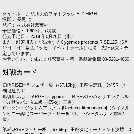
タイトル： 那須川天心フォトブック FLY HIGH
撮影： 長尾 迪
発行： 株式会社双葉社
予定価格： 1,800 円（税抜）
発売予定日： 2018 年6月20日（水）
また、那須川天心が出場するCygames presents RISE125（6月
17日（日）幕張メッセ・イベントホール）にて、先行発売を予
定しています。
お問い合わせ：株式会社双葉社・第一書籍編集部 03-5261-4869
対戦カード
初代RISE世界フェザー級（-57.15kg）王座決定戦 3分5R（無
制限延長R）
那須川天心（TARGET/Cygames／RISE＆ISKAオリエンタルル
ール世界バンタム級（-55kg）王者）
ロッタン・ジットムアンノン [Rodtang Jitmuangnon]（タイ／ル
ンピニー認定スーパーフェザー級1位、ラジャダムナン同級2
位）
第3代RISEフェザー級（-57.5kg）王座決定トーナメント決勝 3