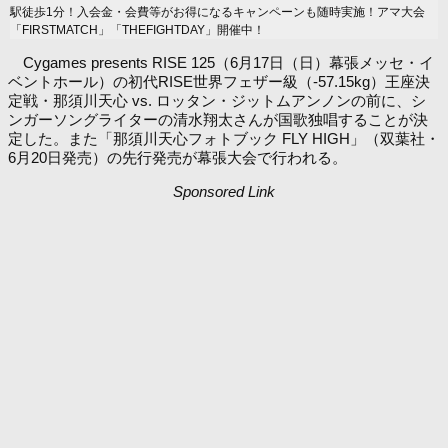
駅徒歩1分！入会金・会費等がお得になるキャンペーンも随時実施！アマ大会
「FIRSTMATCH」「THEFIGHTDAY」開催中！
Cygames presents RISE 125（6月17日（日）幕張メッセ・イ
ベントホール）の初代RISE世界フェザー級（-57.15kg）王座決
定戦・那須川天心 vs. ロッタン・ジットムアンノンの前に、シ
ンガーソングライターの清水翔太さんが国歌独唱することが決
定した。また「那須川天心フォトブック FLY HIGH」（双葉社・
6月20日発売）の先行発売が幕張大会で行われる。
Sponsored Link