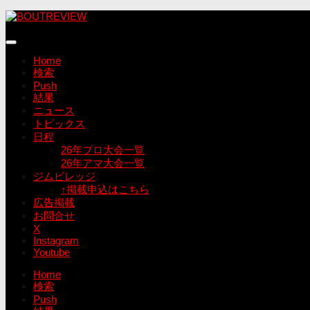
コ
ン
テ
ン
Home
ツ
検索
へ
Push
ス
結果
キ
ニュース
ッ
トピックス
プ
日程
26年プロ大会一覧
26年アマ大会一覧
ジムビレッジ
↑掲載申込はこちら
広告掲載
お問合せ
X
Instagram
Youtube
Home
検索
Push