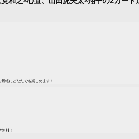
伏見和之×心直、山田虎矢太×翔平の2カード
を気軽にどなたでも楽しめます！
学無料！