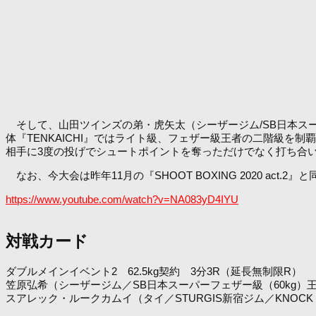
そして、山田ツインズの弟・虎矢太（シーザージム/SB日本スー
体『TENKAICHI』ではライト級、フェザー級王者の二階級を制覇
相手に3度の投げでシュートポイントを奪っただけでなく打ち合
なお、今大会は昨年11月の『SHOOT BOXING 2020 ac
https://www.youtube.com/watch?v=NA083yD4IYU
対戦カード
ダブルメインイベント2 62.5kg契約 3分3R（延長無制限R）
笠原弘希（シーザージム／SB日本スーパーフェザー級（60kg）王
スアレック・ルークカムイ（タイ／STURGIS新宿ジム／KNOCK O