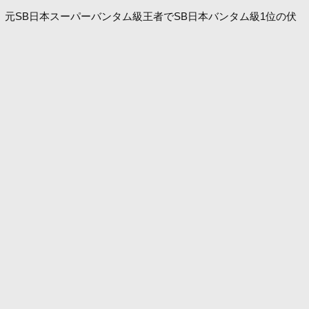
れた。元SB日本スーパーバンタム級王者でSB日本バンタム級1位の伏