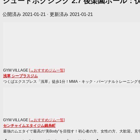
シュートボクシング 2.7 後楽園ホール：
公開済み
2021-01-21
· 更新済み
2021-01-21
GYM VILLAGE
[→おすすめジム一覧]
浅草 シープラスジム
つくばエクスプレス「浅草」徒歩1分！MMA・キック・パーソナルトレーニング
GYM VILLAGE
[→おすすめジム一覧]
センチャイムエタイジム錦糸町
最強のムエタイで最高の“美Body”を目指す！初心者の方、女性の方、大歓迎。見