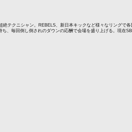
超絶テクニシャン。REBELS、新日本キックなど様々なリングで
を持ち、毎回倒し倒されのダウンの応酬で会場を盛り上げる。現在S
。