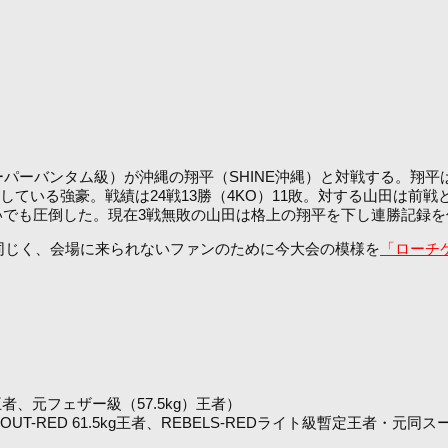
パーバンタム級）が沖縄の翔平（SHINE沖縄）と対戦する。翔
している強豪。戦績は24戦13勝（4KO）11敗。対する山田は前戦と
いでも圧倒した。現在3戦無敗の山田は格上の翔平を下し連勝記録を
t.2』と同じく、会場に来られないファンのために今大会の模様を
「ローチケ 
者、元フェザー級（57.5kg）王者）
UT-RED 61.5kg王者、REBELS-REDライト級暫定王者・元