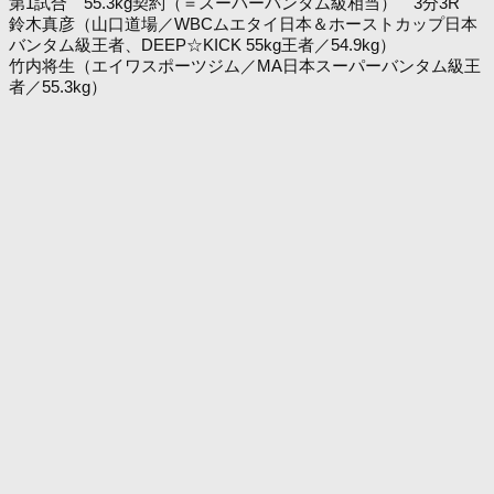
第1試合 55.3kg契約（＝スーパーバンタム級相当） 3分3R
鈴木真彦（山口道場／WBCムエタイ日本＆ホーストカップ日本
バンタム級王者、DEEP☆KICK 55kg王者／54.9kg）
竹内将生（エイワスポーツジム／MA日本スーパーバンタム級王
者／55.3kg）