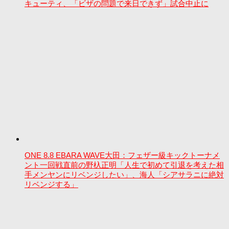
キューティ、「ビザの問題で来日できず」試合中止に
ONE 8.8 EBARA WAVE大田：フェザー級キックトーナメ
ント一回戦直前の野杁正明「人生で初めて引退を考えた相
手メンヤンにリベンジしたい」、海人「シアサラニに絶対
リベンジする」