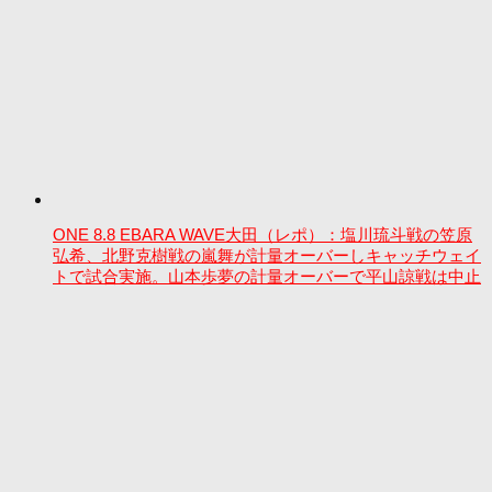
ONE 8.8 EBARA WAVE大田（レポ）：塩川琉斗戦の笠原
弘希、北野克樹戦の嵐舞が計量オーバーしキャッチウェイ
トで試合実施。山本歩夢の計量オーバーで平山諒戦は中止