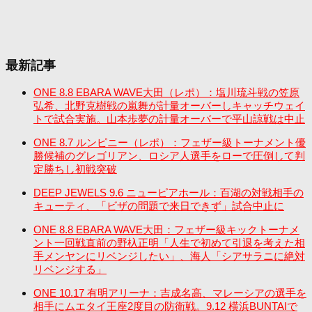
最新記事
ONE 8.8 EBARA WAVE大田（レポ）：塩川琉斗戦の笠原
弘希、北野克樹戦の嵐舞が計量オーバーしキャッチウェイ
トで試合実施。山本歩夢の計量オーバーで平山諒戦は中止
ONE 8.7 ルンピニー（レポ）：フェザー級トーナメント優
勝候補のグレゴリアン、ロシア人選手をローで圧倒して判
定勝ちし初戦突破
DEEP JEWELS 9.6 ニューピアホール：百湖の対戦相手の
キューティ、「ビザの問題で来日できず」試合中止に
ONE 8.8 EBARA WAVE大田：フェザー級キックトーナメ
ント一回戦直前の野杁正明「人生で初めて引退を考えた相
手メンヤンにリベンジしたい」、海人「シアサラニに絶対
リベンジする」
ONE 10.17 有明アリーナ：吉成名高、マレーシアの選手を
相手にムエタイ王座2度目の防衛戦。9.12 横浜BUNTAIで