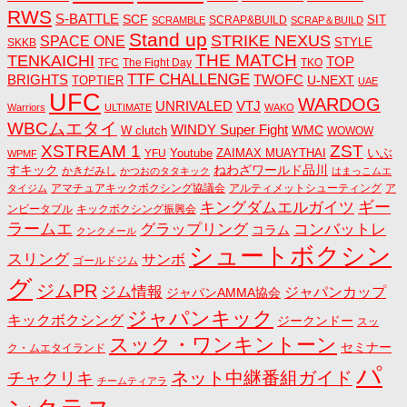
RWS
S-BATTLE
SCF
SIT
SCRAP&BUILD
SCRAMBLE
SCRAP＆BUILD
Stand up
STRIKE NEXUS
SPACE ONE
STYLE
SKKB
THE MATCH
TENKAICHI
TOP
TFC
The Fight Day
TKO
TTF CHALLENGE
BRIGHTS
TWOFC
U-NEXT
TOPTIER
UAE
UFC
WARDOG
UNRIVALED
VTJ
Warriors
ULTIMATE
WAKO
WBCムエタイ
WINDY Super Fight
WMC
W clutch
WOWOW
ZST
XSTREAM 1
いぶ
Youtube
ZAIMAX MUAYTHAI
YFU
WPMF
すキック
ねわざワールド品川
かきだみし
かつおのタタキック
はまっこムエ
アマチュアキックボクシング協議会
アルティメットシューティング
ア
タイジム
キングダムエルガイツ
ギー
ンビータブル
キックボクシング振興会
ラームエ
コンバットレ
グラップリング
コラム
クンクメール
シュートボクシン
スリング
サンボ
ゴールドジム
グ
ジムPR
ジム情報
ジャパンカップ
ジャパンAMMA協会
ジャパンキック
キックボクシング
ジークンドー
スッ
スック・ワンキントーン
セミナー
ク・ムエタイランド
パ
ネット中継番組ガイド
チャクリキ
チームティアラ