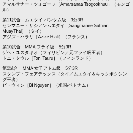
アマルサナー・ツォゴーフ［Amarsanaa Tsogookhuu」（モンゴ
ル）
第11試合 ムエタイ バンタム級 3分3R
センマニー・サシアンムエタイ［Sangmanee Sathian
MuayThai］（タイ）
アジズ・ハラリ［Azize Hlali］（フランス）
第10試合 MMA フライ級 5分3R
ゲヘ・ユスタキオ（フィリピン／元フライ級王者）
トニ・タウル［Toni Tauru］（フィンランド）
第9試合 MMA 女子アトム級 5分3R
スタンプ・フェアテックス（タイ／ムエタイ＆キックボクシン
グ王者）
ビ・ウィン［Bi Nguyen］（米国/ベトナム）