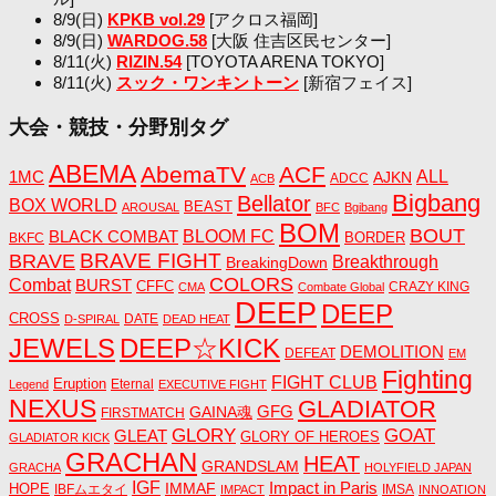
8/9(日)
KPKB vol.29
[アクロス福岡]
8/9(日)
WARDOG.58
[大阪 住吉区民センター]
8/11(火)
RIZIN.54
[TOYOTA ARENA TOKYO]
8/11(火)
スック・ワンキントーン
[新宿フェイス]
大会・競技・分野別タグ
ABEMA
AbemaTV
ACF
1MC
ALL
AJKN
ADCC
ACB
Bigbang
Bellator
BOX WORLD
BEAST
AROUSAL
BFC
Bgibang
BOM
BOUT
BLACK COMBAT
BLOOM FC
BORDER
BKFC
BRAVE FIGHT
BRAVE
Breakthrough
BreakingDown
COLORS
Combat
BURST
CFFC
CRAZY KING
CMA
Combate Global
DEEP
DEEP
CROSS
DATE
D-SPIRAL
DEAD HEAT
JEWELS
DEEP☆KICK
DEMOLITION
DEFEAT
EM
Fighting
FIGHT CLUB
Eruption
Eternal
Legend
EXECUTIVE FIGHT
NEXUS
GLADIATOR
GAINA魂
GFG
FIRSTMATCH
GLORY
GOAT
GLEAT
GLORY OF HEROES
GLADIATOR KICK
GRACHAN
HEAT
GRANDSLAM
GRACHA
HOLYFIELD JAPAN
IGF
Impact in Paris
IMMAF
HOPE
IBFムエタイ
IMSA
IMPACT
INNOATION