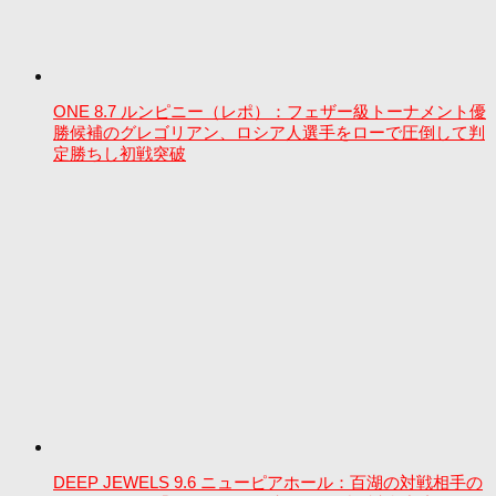
ONE 8.7 ルンピニー（レポ）：フェザー級トーナメント優
勝候補のグレゴリアン、ロシア人選手をローで圧倒して判
定勝ちし初戦突破
DEEP JEWELS 9.6 ニューピアホール：百湖の対戦相手の