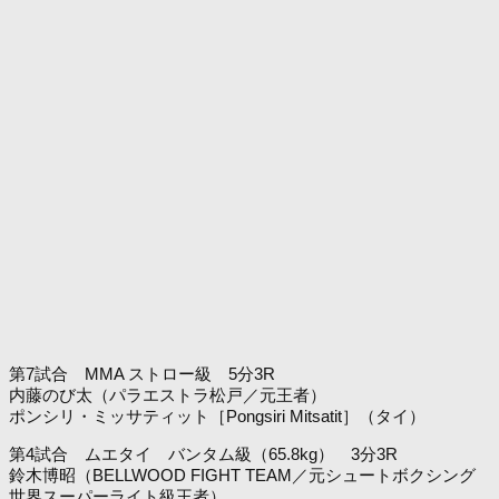
第7試合 MMA ストロー級 5分3R
内藤のび太（パラエストラ松戸／元王者）
ポンシリ・ミッサティット［Pongsiri Mitsatit］（タイ）
第4試合 ムエタイ バンタム級（65.8kg） 3分3R
鈴木博昭（BELLWOOD FIGHT TEAM／元シュートボクシング
世界スーパーライト級王者）