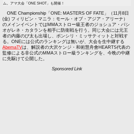
ム。アマ大会「ONE SHOT」も開催！
ONE Championship「ONE: MASTERS OF FATE」（11月8日
(金) フィリピン・マニラ：モール・オブ・アジア・アリーナ）
のメインイベントではMMAストロー級王者のジョシュア・パシ
オがレネ・カタランを相手に防衛戦を行う。同じ大会には元王
者の内藤のび太も出場し、ポンシリ・ミッサティットと対戦す
る。ONEには公式のランキングは無いが、大会を生中継する
AbemaTV
は、解説者の大沢ケンジ・和術慧舟會HEARTS代表の
監修による非公式のMMAストロー級ランキングを、今晩の中継
に先駆けて公開した。
Sponsored Link