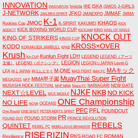
INNOVATION
ISKA
Invicta
IRE
J-GIRLS
iSMOS
INNOVATON
J-NETWORK
JMMAF
JFKO
JMAEXPO
JANJIRA SPIRIT
JMMA
K-1
JMOC
KHAOS
K-SPIRIT
Rookies Cup
KAKUMEI
KICK
KICK BOXING WORLD CUP
KING
ADDICT!
KICKJAM
KING OF KINGS
KNOCK OUT
KING OF STRIKERS
KINGS CUP
KROSS×OVER
KODO
KORAKUEN JAMBULL
KPKB
Krush
Kunlun Fight
LDH
LEGEND
LEGEND（アーツ
Ks-CUP
LEGION
主催）
LEGEND（ボクシング）
LEGION☆JAPAN
Level-G
MAキック
M-ONE
LFA
M-1 JAPAN
M-1ムエタイ
MAS FIGHT
MAX FC
MuayThai Super Fight
MMA甲子園
MEGA2021
MFP
NEW GATE
MUSASHI ROCK FESTIVAL
NARIAGARI
MVP MMA
Naiza FC
NJKF
NKB
NEXT☆LEVEL
NO KICK
NICE MIDDLE
ONE Championship
NO LIFE
OCEANS
NOVA
PFC
PFL
POUNDOUT
One Round
ONE SHOT
PETER AERTS SPIRIT
PR
POUND STORM
PRINCE REVOLUTION
POUND OUT
REBELS
QUINTET
REBEL FC
REBELLIOUS BEHAVIOR
RISE
RIZIN
RKS
ROMAN
ROAD FC
Resilience