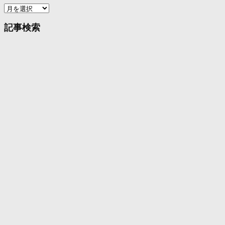
ア
ー
カ
記事検索
イ
ブ