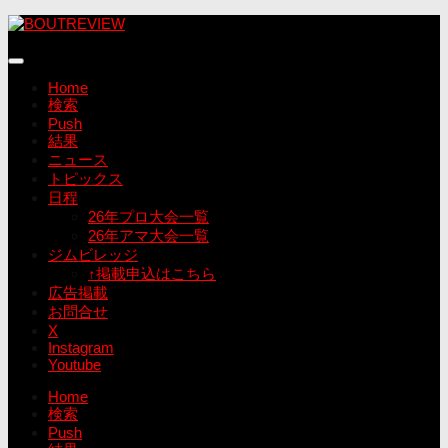
コ
ン
テ
ン
Home
ツ
検索
へ
Push
ス
結果
キ
ニュース
ッ
トピックス
プ
日程
26年プロ大会一覧
26年アマ大会一覧
ジムビレッジ
↑掲載申込はこちら
広告掲載
お問合せ
X
Instagram
Youtube
Home
検索
Push