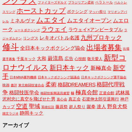
ンクラス
ベラトール
ファイターズギルド
ブラジリアン柔術
ベルトレ
ホーストカップ
ボクシング
マッハ祭り
スリング
マリオンアパ
ムエタイ
ムエタイオープン
ミネルヴァ
ムエロ
レル
ラウェイ
ーク
ラウェイ×アンビータブル
ュートボクシング
ラ
九州プロキック
レキオバトル名護
リングス
ジャダムナン
修斗
出場者募集
全日本キックボクシング協会
出場
新型コ
巌流島
大和
広告
千葉キック
心技館
敬天愛人
選手募集
ロナウイルス
新日本キック
新空
新極真会
手
日本MMA審判機構
日本キックボクシング協議会
日本キックボクシング選手協会
格闘代理戦
柔術
格闘DREAMERS
映画
書評
東北格闘技連合会
争
極真会館
格闘技医学会
武林風
正道会館
極
格闘技振興議員連盟
沢村忠に真空を飛ばせた男
真正会
石渡伸太郎引退興行
神戸
直心会
空道
聖域
野良犬祭
蹴拳
達人
カップ
藤原祭
超人祭り
英雄伝説
静岡キック
雑文ラジオ
アーカイブ