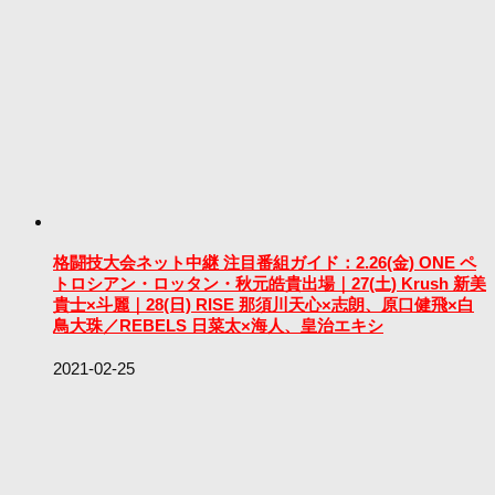
格闘技大会ネット中継 注目番組ガイド：2.26(金) ONE ペ
トロシアン・ロッタン・秋元皓貴出場｜27(土) Krush 新美
貴士×斗麗｜28(日) RISE 那須川天心×志朗、原口健飛×白
鳥大珠／REBELS 日菜太×海人、皇治エキシ
2021-02-25