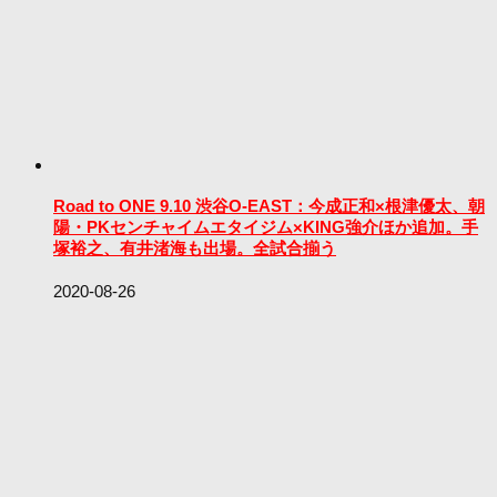
Road to ONE 9.10 渋谷O-EAST：今成正和×根津優太、朝
陽・PKセンチャイムエタイジム×KING強介ほか追加。手
塚裕之、有井渚海も出場。全試合揃う
2020-08-26