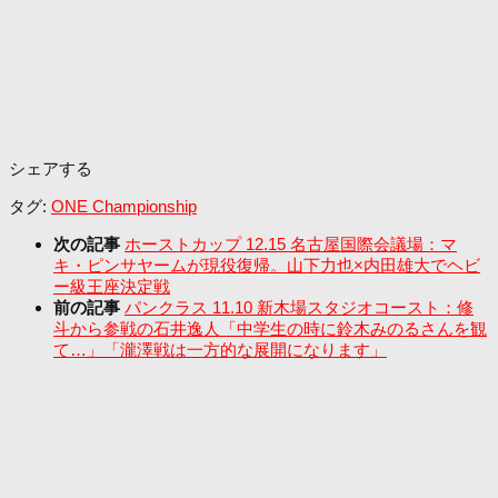
シェアする
タグ:
ONE Championship
次の記事
ホーストカップ 12.15 名古屋国際会議場：マ
キ・ピンサヤームが現役復帰。山下力也×内田雄大でヘビ
ー級王座決定戦
前の記事
パンクラス 11.10 新木場スタジオコースト：修
斗から参戦の石井逸人「中学生の時に鈴木みのるさんを観
て…」「瀧澤戦は一方的な展開になります」