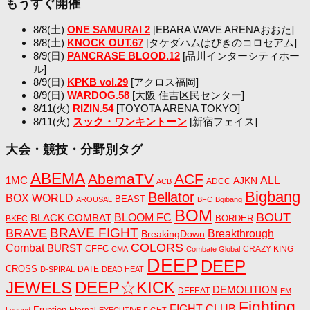
もうすぐ開催
8/8(土)
ONE SAMURAI 2
[EBARA WAVE ARENAおおた]
8/8(土)
KNOCK OUT.67
[タケダハムはびきのコロセアム]
8/9(日)
PANCRASE BLOOD.12
[品川インターシティホー
ル]
8/9(日)
KPKB vol.29
[アクロス福岡]
8/9(日)
WARDOG.58
[大阪 住吉区民センター]
8/11(火)
RIZIN.54
[TOYOTA ARENA TOKYO]
8/11(火)
スック・ワンキントーン
[新宿フェイス]
大会・競技・分野別タグ
ABEMA
AbemaTV
ACF
1MC
ALL
AJKN
ADCC
ACB
Bigbang
Bellator
BOX WORLD
BEAST
AROUSAL
BFC
Bgibang
BOM
BOUT
BLACK COMBAT
BLOOM FC
BORDER
BKFC
BRAVE FIGHT
BRAVE
Breakthrough
BreakingDown
COLORS
Combat
BURST
CFFC
CRAZY KING
CMA
Combate Global
DEEP
DEEP
CROSS
DATE
D-SPIRAL
DEAD HEAT
JEWELS
DEEP☆KICK
DEMOLITION
DEFEAT
EM
Fighting
FIGHT CLUB