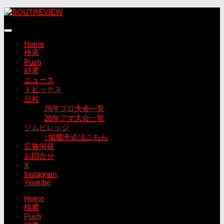
コ
ン
テ
ン
Home
ツ
検索
へ
Push
ス
結果
キ
ニュース
ッ
トピックス
プ
日程
26年プロ大会一覧
26年アマ大会一覧
ジムビレッジ
↑掲載申込はこちら
広告掲載
お問合せ
X
Instagram
Youtube
Home
検索
Push