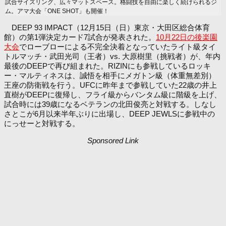
試合サイズリング、広々マットスペース。格闘技を自由に楽しく続けられるジ
ム。アマ大会「ONE SHOT」も開催！
DEEP 93 IMPACT（12月15日（日）東京・大田区総合体育
館）の第1弾決定カード7試合が発表された。
10月22日の後楽園
大会
でローブローによる不完全決着となっていたライト級タイ
トルマッチ・武田光司（王者）vs. 大原樹里（挑戦者）が、年内
最後のDEEPで再び組まれた。RIZINにも参戦しているロッキ
ー・マルティネスは、誠悟を相手にメガトン級（体重無差別）
王座の防衛戦を行う。UFCに昨年まで参戦していた22歳の井上
直樹がDEEPに復帰し、フライ級からバンタム級に階級を上げ、
試合時には39歳になるベテランの北田俊亮と対戦する。しなし
さとこが6月以来半年ぶりに出場し、DEEP JEWLSに参戦中の
にっせーと対戦する。
Sponsored Link