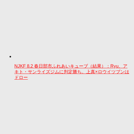
NJKF 8.2 春日部市ふれあいキューブ（結果）：Ryu、ア
キト・サンライズジムに判定勝ち。上真×ロウイツブンは
ドロー