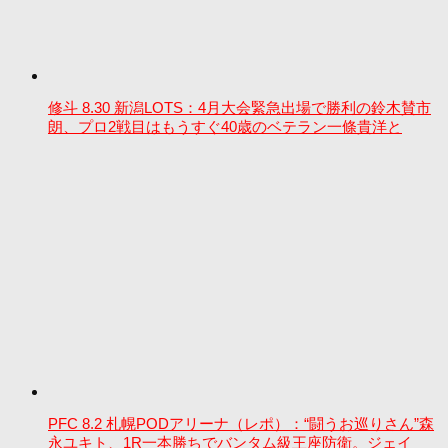
修斗 8.30 新潟LOTS：4月大会緊急出場で勝利の鈴木賛市
朗、プロ2戦目はもうすぐ40歳のベテラン一條貴洋と
PFC 8.2 札幌PODアリーナ（レポ）：“闘うお巡りさん”森
永ユキト、1R一本勝ちでバンタム級王座防衛。ジェイ