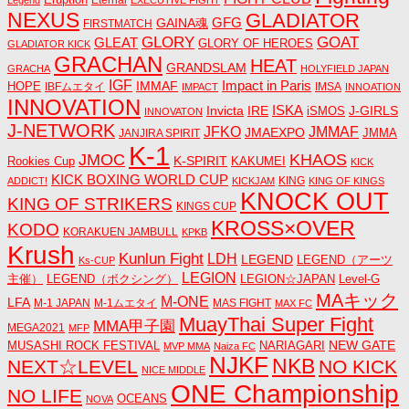
Eruption
Eternal
Legend
EXECUTIVE FIGHT
NEXUS
GLADIATOR
GAINA魂
GFG
FIRSTMATCH
GLORY
GOAT
GLEAT
GLORY OF HEROES
GLADIATOR KICK
GRACHAN
HEAT
GRANDSLAM
GRACHA
HOLYFIELD JAPAN
IGF
Impact in Paris
IMMAF
HOPE
IBFムエタイ
IMSA
IMPACT
INNOATION
INNOVATION
ISKA
Invicta
IRE
J-GIRLS
iSMOS
INNOVATON
J-NETWORK
JMMAF
JFKO
JMAEXPO
JANJIRA SPIRIT
JMMA
K-1
JMOC
KHAOS
K-SPIRIT
Rookies Cup
KAKUMEI
KICK
KICK BOXING WORLD CUP
KING
ADDICT!
KICKJAM
KING OF KINGS
KNOCK OUT
KING OF STRIKERS
KINGS CUP
KROSS×OVER
KODO
KORAKUEN JAMBULL
KPKB
Krush
Kunlun Fight
LDH
LEGEND
LEGEND（アーツ
Ks-CUP
LEGION
主催）
LEGEND（ボクシング）
LEGION☆JAPAN
Level-G
MAキック
M-ONE
LFA
M-1 JAPAN
M-1ムエタイ
MAS FIGHT
MAX FC
MuayThai Super Fight
MMA甲子園
MEGA2021
MFP
NEW GATE
MUSASHI ROCK FESTIVAL
NARIAGARI
MVP MMA
Naiza FC
NJKF
NKB
NEXT☆LEVEL
NO KICK
NICE MIDDLE
ONE Championship
NO LIFE
OCEANS
NOVA