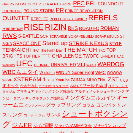
PFC
PFL
POUNDOUT
One Round
ONE SHOT
PETER AERTS SPIRIT
PR
POUND STORM
PRINCE REVOLUTION
POUND OUT
REBELS
QUINTET
REBEL FC
REBELLIOUS BEHAVIOR
RISE
RIZIN
RKS
ROMAN
ROAD FC
Resilience
RWS
S-BATTLE
SCF
SIT
SCRAP&BUILD
SCRAMBLE
SCRAP＆BUILD
Stand up
STRIKE NEXUS
SPACE ONE
STYLE
SKKB
THE MATCH
TENKAICHI
TOP
TFC
The Fight Day
TKO
TTF CHALLENGE
BRIGHTS
TWOFC
U-NEXT
TOPTIER
UAE
UFC
WARDOG
UNRIVALED
VTJ
Warriors
ULTIMATE
WAKO
WBCムエタイ
WINDY Super Fight
WMC
W clutch
WOWOW
ZST
XSTREAM 1
いぶ
Youtube
ZAIMAX MUAYTHAI
YFU
WPMF
すキック
ねわざワールド品川
かきだみし
かつおのタタキック
はまっこムエ
アマチュアキックボクシング協議会
アルティメットシューティング
ア
タイジム
キングダムエルガイツ
ギー
ンビータブル
キックボクシング振興会
ラームエ
コンバットレ
グラップリング
コラム
クンクメール
シュートボクシン
スリング
サンボ
ゴールドジム
グ
ジムPR
ジム情報
ジャパンカップ
ジャパンAMMA協会