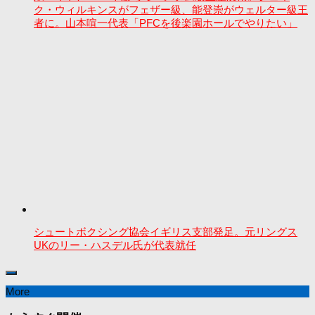
ク・ウィルキンスがフェザー級、能登崇がウェルター級王
者に。山本喧一代表「PFCを後楽園ホールでやりたい」
シュートボクシング協会イギリス支部発足。元リングス
UKのリー・ハスデル氏が代表就任
More