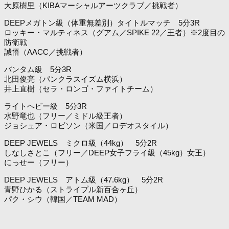
大原樹里（KIBAマーシャルアーツクラブ／挑戦者）
DEEPメガトン級（体重無差別）タイトルマッチ 5分3R
ロッキー・マルティネス（グアム／SPIKE 22／王者）※2度目の
防衛戦
誠悟（AACC／挑戦者）
バンタム級 5分3R
北田俊亮（パンクラスイズム横浜）
井上直樹（セラ・ロンゴ・ファイトチーム）
ライトヘビー級 5分3R
水野竜也（フリー／ミドル級王者）
ジョシュア・ロビソン（米国／ロデオスタイル）
DEEP JEWELS ミクロ級（44kg） 5分2R
しなしさとこ（フリー／DEEP女子フライ級（45kg）女王）
にっせー（フリー）
DEEP JEWELS アトム級（47.6kg） 5分2R
青野ひかる（ストライプル新百合ヶ丘）
パク・シウ（韓国／TEAM MAD）