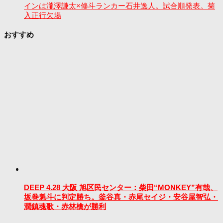
インは瀧澤謙太×修斗ランカー石井逸人。試合順発表。菊
入正行欠場
おすすめ
DEEP 4.28 大阪 旭区民センター：柴田“MONKEY”有哉、
坂巻魁斗に判定勝ち。釜谷真・赤尾セイジ・安谷屋智弘・
潤鎮魂歌・赤林檎が勝利