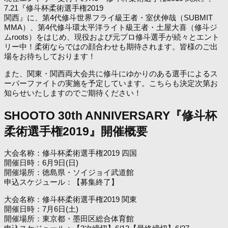
7.21『修斗杯柔術選手権2019
関西』に、第4代修斗世界フライ級王者・室伏伸哉（SUBMIT
MMA）、第4代修斗環太平洋ライト級王者・土屋大喜（修斗ジ
ムroots）をはじめ、現役および元プロ修斗選手が続々とエント
リー中！柔術ならではの顔合わせも期待されます。皆様のご出
場をお待ちしております！
また、関東・関西両大会共に修斗にゆかりのある選手によるス
ーパーファイトの実施を予定しています。こちらも決定次第お
知らせいたしますのでご期待ください！
SHOOTO 30th ANNIVERSARY『修斗杯
柔術選手権2019』開催概要
大会名称：修斗杯柔術選手権2019 四国
開催日時：6月9日(日)
開催場所：徳島県・ソイジョイ武道館
申込スケジュール：【募集終了】
大会名称：修斗杯柔術選手権2019 関東
開催日時：7月6日(土)
開催場所：東京都・墨田区総合体育館