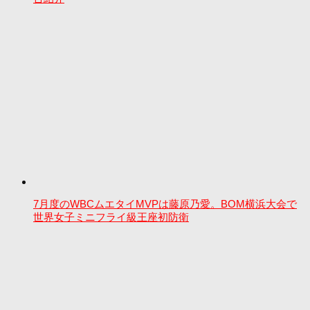
7月度のWBCムエタイMVPは藤原乃愛。BOM横浜大会で
世界女子ミニフライ級王座初防衛