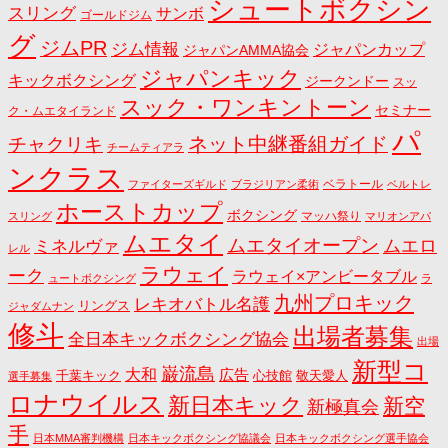
シュートボクシン
スリング
サンボ
ゴールドジム
グ
ジムPR
ジム情報
ジャパンカップ
ジャパンAMMA協会
ジャパンキック
キックボクシング
ジークンドー
スッ
スック・ワンキントーン
セミナー
ク・ムエタイランド
パ
ネット中継番組ガイド
チャクリキ
チームティアラ
ンクラス
ベラトール
ファイターズギルド
ブラジリアン柔術
ベルトレ
ホーストカップ
ボクシング
マッハ祭り
スリング
マリオンアパ
ムエタイ
ムエタイオープン
ミネルヴァ
ムエロ
レル
ラウェイ
ーク
ラウェイ×アンビータブル
ュートボクシング
ラ
九州プロキック
レキオバトル名護
リングス
ジャダムナン
修斗
出場者募集
全日本キックボクシング協会
出場
新型コ
巌流島
大和
広告
千葉キック
心技館
敬天愛人
選手募集
ロナウイルス
新日本キック
新空
新極真会
手
日本MMA審判機構
日本キックボクシング協議会
日本キックボクシング選手協会