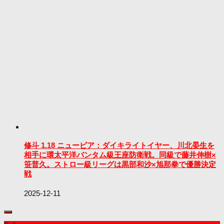
修斗 1.18 ニューピア：ダイキライトイヤー、川北晏生を
相手に環太平洋バンタム級王座防衛戦。同級で藤井伸樹×
笹普久。ストロー級リーグは黒部和沙×旭那拳で優勝決定
戦
2025-12-11