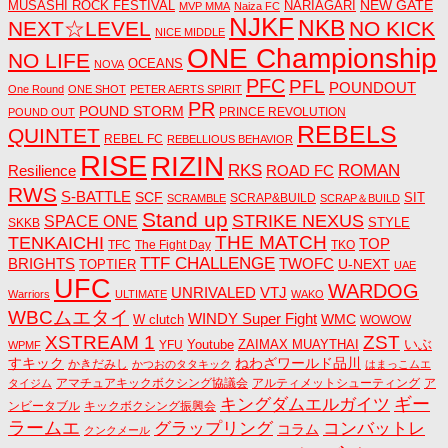
NEW GATE
MUSASHI ROCK FESTIVAL
NARIAGARI
MVP MMA
Naiza FC
NJKF
NKB
NEXT☆LEVEL
NO KICK
NICE MIDDLE
ONE Championship
NO LIFE
OCEANS
NOVA
PFC
PFL
POUNDOUT
One Round
ONE SHOT
PETER AERTS SPIRIT
PR
POUND STORM
PRINCE REVOLUTION
POUND OUT
REBELS
QUINTET
REBEL FC
REBELLIOUS BEHAVIOR
RISE
RIZIN
RKS
ROMAN
ROAD FC
Resilience
RWS
S-BATTLE
SCF
SIT
SCRAP&BUILD
SCRAMBLE
SCRAP＆BUILD
Stand up
STRIKE NEXUS
SPACE ONE
STYLE
SKKB
THE MATCH
TENKAICHI
TOP
TFC
The Fight Day
TKO
TTF CHALLENGE
BRIGHTS
TWOFC
U-NEXT
TOPTIER
UAE
UFC
WARDOG
UNRIVALED
VTJ
Warriors
ULTIMATE
WAKO
WBCムエタイ
WINDY Super Fight
WMC
W clutch
WOWOW
ZST
XSTREAM 1
いぶ
Youtube
ZAIMAX MUAYTHAI
YFU
WPMF
すキック
ねわざワールド品川
かきだみし
かつおのタタキック
はまっこムエ
アマチュアキックボクシング協議会
アルティメットシューティング
ア
タイジム
キングダムエルガイツ
ギー
ンビータブル
キックボクシング振興会
ラームエ
コンバットレ
グラップリング
コラム
クンクメール