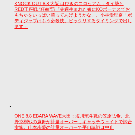
KNOCK OUT 8.8 大阪 はびきのコロセアム：タイ勢と
RED王座戦 “狂拳”迅「先週生まれた娘にKOボーナスでお
もちゃをいっぱい買ってあげようかな」、小林愛理奈「ボ
ディジャブはもう必殺技。ビックリするタイミングで出し
ます」
ONE 8.8 EBARA WAVE大田：塩川琉斗戦の笠原弘希、北
野克樹戦の嵐舞が計量オーバーしキャッチウェイトで試合
実施。山本歩夢の計量オーバーで平山諒戦は中止