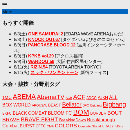
More
もうすぐ開催
8/8(土)
ONE SAMURAI 2
[EBARA WAVE ARENAおおた]
8/8(土)
KNOCK OUT.67
[タケダハムはびきのコロセアム]
8/9(日)
PANCRASE BLOOD.12
[品川インターシティホー
ル]
8/9(日)
KPKB vol.29
[アクロス福岡]
8/9(日)
WARDOG.58
[大阪 住吉区民センター]
8/11(火)
RIZIN.54
[TOYOTA ARENA TOKYO]
8/11(火)
スック・ワンキントーン
[新宿フェイス]
大会・競技・分野別タグ
ABEMA
AbemaTV
ACF
1MC
ALL
AJKN
ADCC
ACB
Bigbang
Bellator
BOX WORLD
BEAST
AROUSAL
BFC
Bgibang
BOM
BOUT
BLACK COMBAT
BLOOM FC
BORDER
BKFC
BRAVE FIGHT
BRAVE
Breakthrough
BreakingDown
COLORS
Combat
BURST
CFFC
CRAZY KING
CMA
Combate Global