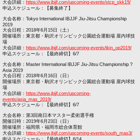
大会詳細：
https://www.jbjjf.com/upcoming-events/stcp_skk19/
申込スケジュール：【募集終了】
大会名称：Tokyo International IBJJF Jiu-Jitsu Championship
2019
大会日程：2018年6月15日（土）
開催場所：東京都・駒沢オリンピック公園総合運動場 屋内球技
場
大会詳細：
https://www.jbjjf.com/upcoming-events/tkin_op2019/
申込スケジュール：【最終締切】6/7
大会名称：Master International IBJJF Jiu-Jitsu Championship ?
Asia 2019
大会日程：2018年6月16日（日）
開催場所：東京都・駒沢オリンピック公園総合運動場 屋内球技
場
大会詳細：
https://www.jbjjf.com/upcoming-
events/asia_mas_2019/
申込スケジュール：【最終締切】6/7
大会名称：第3回南日本マスター柔術選手権
開催日時：2019年6月23日（日）
開催場所：福岡県・福岡市総合体育館
大会詳細：
https://www.jbjjf.com/upcoming-events/south_mas3/
申込スケジュール：【最終締切】6/14