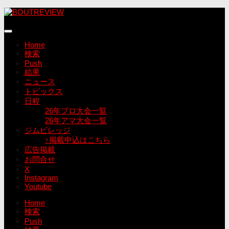
コ
ン
テ
ン
Home
ツ
検索
へ
Push
ス
結果
キ
ニュース
ッ
トピックス
プ
日程
26年プロ大会一覧
26年アマ大会一覧
ジムビレッジ
↑掲載申込はこちら
広告掲載
お問合せ
X
Instagram
Youtube
Home
検索
Push