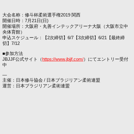
大会名称：修斗杯柔術選手権2019 関西
開催日時：7月21日(日)
開催場所：大阪府・丸善インテックアリーナ大阪（大阪市立中
央体育館）
申込スケジュール：【2次締切】6/7【3次締切】6/21【最終締
切】7/12
■参加方法
JBJJF公式サイト（
https://www.jbjjf.com/
）にてエントリー受付
中
—
主催：日本修斗協会 / 日本ブラジリアン柔術連盟
運営：日本ブラジリアン柔術連盟