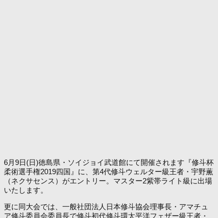
6月9日(日)徳島県・ソイジョイ武道館にて開催されます『修斗杯
柔術選手権2019四国』に、第4代修斗ウェルター級王者・宇野薫
（ネクサセンス）がエントリー。マスター2紫帯ライト級に出場
いたします。
更に同大会では、一般社団法人日本修斗協会理事長・アマチュ
ア修斗委員会委員長で修斗初代修斗環太平洋フェザー級王者・