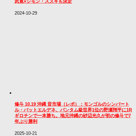
武寛×シモン・スズキも決定
2024-10-29
修斗 10.19 沖縄 音市場（レポ）：モンゴルのシンバート
ル・バットエルデネ、バンタム級世界1位の野瀬翔平に1R
ギロチンで一本勝ち。地元沖縄の砂辺光久が初の修斗で7
年ぶり勝利
2025-10-21