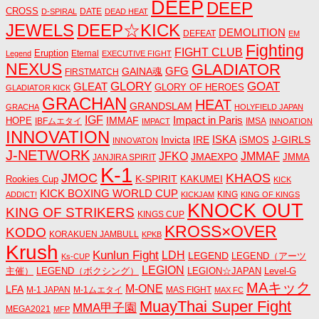
DEEP
DEEP
CROSS
DATE
D-SPIRAL
DEAD HEAT
JEWELS
DEEP☆KICK
DEMOLITION
DEFEAT
EM
Fighting
FIGHT CLUB
Eruption
Eternal
Legend
EXECUTIVE FIGHT
NEXUS
GLADIATOR
GAINA魂
GFG
FIRSTMATCH
GLORY
GOAT
GLEAT
GLORY OF HEROES
GLADIATOR KICK
GRACHAN
HEAT
GRANDSLAM
GRACHA
HOLYFIELD JAPAN
IGF
Impact in Paris
IMMAF
HOPE
IBFムエタイ
IMSA
IMPACT
INNOATION
INNOVATION
ISKA
Invicta
IRE
J-GIRLS
iSMOS
INNOVATON
J-NETWORK
JMMAF
JFKO
JMAEXPO
JANJIRA SPIRIT
JMMA
K-1
JMOC
KHAOS
K-SPIRIT
Rookies Cup
KAKUMEI
KICK
KICK BOXING WORLD CUP
KING
ADDICT!
KICKJAM
KING OF KINGS
KNOCK OUT
KING OF STRIKERS
KINGS CUP
KROSS×OVER
KODO
KORAKUEN JAMBULL
KPKB
Krush
Kunlun Fight
LDH
LEGEND
LEGEND（アーツ
Ks-CUP
LEGION
主催）
LEGEND（ボクシング）
LEGION☆JAPAN
Level-G
MAキック
M-ONE
LFA
M-1 JAPAN
M-1ムエタイ
MAS FIGHT
MAX FC
MuayThai Super Fight
MMA甲子園
MEGA2021
MFP