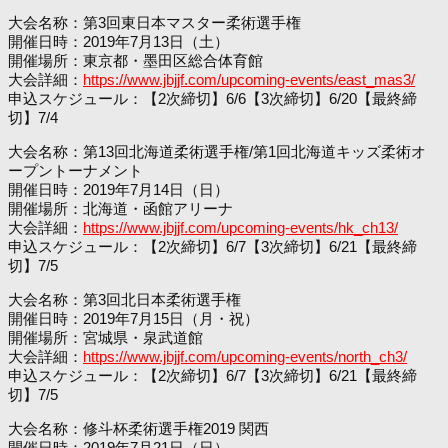
大会名称：第3回東日本マスター柔術選手権
開催日時：2019年7月13日（土）
開催場所：東京都・墨田区総合体育館
大会詳細：
https://www.jbjjf.com/upcoming-events/east_mas3/
申込スケジュール：【2次締切】6/6【3次締切】6/20【最終締
切】7/4
大会名称：第13回北海道柔術選手権/第1回北海道キッズ柔術オ
ープントーナメント
開催日時：2019年7月14日（日）
開催場所：北海道・函館アリーナ
大会詳細：
https://www.jbjjf.com/upcoming-events/hk_ch13/
申込スケジュール：【2次締切】6/7【3次締切】6/21【最終締
切】7/5
大会名称：第3回北日本柔術選手権
開催日時：2019年7月15日（月・祝）
開催場所：宮城県・泉武道館
大会詳細：
https://www.jbjjf.com/upcoming-events/north_ch3/
申込スケジュール：【2次締切】6/7【3次締切】6/21【最終締
切】7/5
大会名称：修斗杯柔術選手権2019 関西
開催日時：2019年7月21日（日）