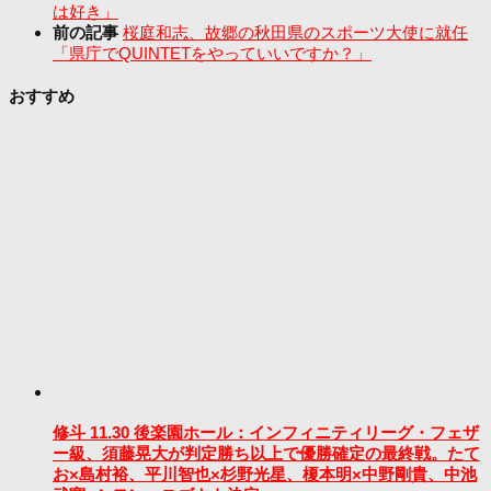
は好き」
前の記事
桜庭和志、故郷の秋田県のスポーツ大使に就任
「県庁でQUINTETをやっていいですか？」
おすすめ
修斗 11.30 後楽園ホール：インフィニティリーグ・フェザ
ー級、須藤晃大が判定勝ち以上で優勝確定の最終戦。たて
お×島村裕、平川智也×杉野光星、榎本明×中野剛貴、中池