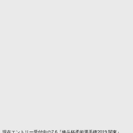
現在エントリー受付中の7.6『修斗杯柔術選手権2019 関東』、