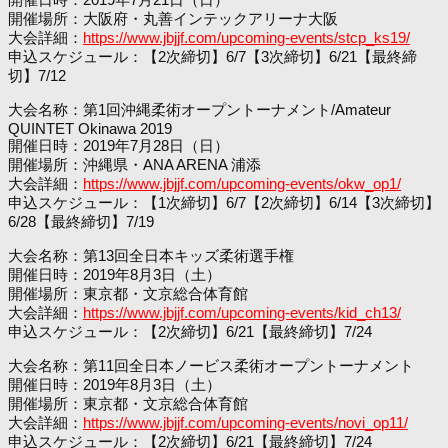
開催場所：大阪府・丸善インテックアリーナ大阪
大会詳細：
https://www.jbjjf.com/upcoming-events/stcp_ks19/
申込スケジュール：【2次締切】6/7【3次締切】6/21【最終締
切】7/12
大会名称：第1回沖縄柔術オープントーナメント/Amateur
QUINTET Okinawa 2019
開催日時：2019年7月28日（日）
開催場所：沖縄県・ANA ARENA 浦添
大会詳細：
https://www.jbjjf.com/upcoming-events/okw_op1/
申込スケジュール：【1次締切】6/7【2次締切】6/14【3次締切】
6/28【最終締切】7/19
大会名称：第13回全日本キッズ柔術選手権
開催日時：2019年8月3日（土）
開催場所：東京都・文京総合体育館
大会詳細：
https://www.jbjjf.com/upcoming-events/kid_ch13/
申込スケジュール：【2次締切】6/21【最終締切】7/24
大会名称：第11回全日本ノービス柔術オープントーナメント
開催日時：2019年8月3日（土）
開催場所：東京都・文京総合体育館
大会詳細：
https://www.jbjjf.com/upcoming-events/novi_op11/
申込スケジュール：【2次締切】6/21【最終締切】7/24