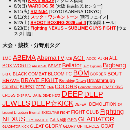
8/9(日)
KPKB vol.29
[アクロス福岡]
8/9(日)
WARDOG.58
[大阪 住吉区民センター]
8/11(火)
RIZIN.54
[TOYOTA ARENA TOKYO]
8/11(火)
スック・ワンキントーン
[新宿フェイス]
8/22(土)
SHOOT BOXING 2026 act.4
[後楽園ホール]
8/23(日)
Fighting NEXUS – SUBLIME GUYS FIGHT
[ウェ
スタ川越]
大会・競技・分野別タグ
ABEMA
AbemaTV
ACF
1MC
ALL
AJKN
ADCC
ACB
Bigbang
Bellator
BOX WORLD
BEAST
AROUSAL
BFC
Bgibang
BOM
BOUT
BLACK COMBAT
BLOOM FC
BORDER
BKFC
BRAVE FIGHT
BRAVE
Breakthrough
BreakingDown
COLORS
Combat
BURST
CFFC
CRAZY KING
CMA
Combate Global
DEEP
DEEP
CROSS
DATE
D-SPIRAL
DEAD HEAT
JEWELS
DEEP☆KICK
DEMOLITION
DEFEAT
EM
Fighting
FIGHT CLUB
Eruption
Eternal
Legend
EXECUTIVE FIGHT
NEXUS
GLADIATOR
GAINA魂
GFG
FIRSTMATCH
GLORY
GOAT
GLEAT
GLORY OF HEROES
GLADIATOR KICK