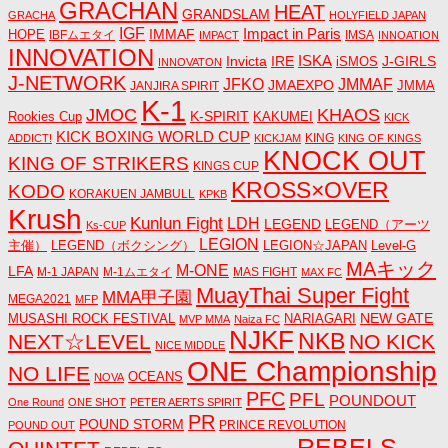
GRACHAN
HEAT
GRANDSLAM
GRACHA
HOLYFIELD JAPAN
IGF
Impact in Paris
IMMAF
HOPE
IBFムエタイ
IMSA
IMPACT
INNOATION
INNOVATION
ISKA
Invicta
IRE
J-GIRLS
iSMOS
INNOVATON
J-NETWORK
JMMAF
JFKO
JMAEXPO
JANJIRA SPIRIT
JMMA
K-1
JMOC
KHAOS
K-SPIRIT
Rookies Cup
KAKUMEI
KICK
KICK BOXING WORLD CUP
KING
ADDICT!
KICKJAM
KING OF KINGS
KNOCK OUT
KING OF STRIKERS
KINGS CUP
KROSS×OVER
KODO
KORAKUEN JAMBULL
KPKB
Krush
Kunlun Fight
LDH
LEGEND
LEGEND（アーツ
Ks-CUP
LEGION
主催）
LEGEND（ボクシング）
LEGION☆JAPAN
Level-G
MAキック
M-ONE
LFA
M-1 JAPAN
M-1ムエタイ
MAS FIGHT
MAX FC
MuayThai Super Fight
MMA甲子園
MEGA2021
MFP
NEW GATE
MUSASHI ROCK FESTIVAL
NARIAGARI
MVP MMA
Naiza FC
NJKF
NKB
NEXT☆LEVEL
NO KICK
NICE MIDDLE
ONE Championship
NO LIFE
OCEANS
NOVA
PFC
PFL
POUNDOUT
One Round
ONE SHOT
PETER AERTS SPIRIT
PR
POUND STORM
PRINCE REVOLUTION
POUND OUT
REBELS