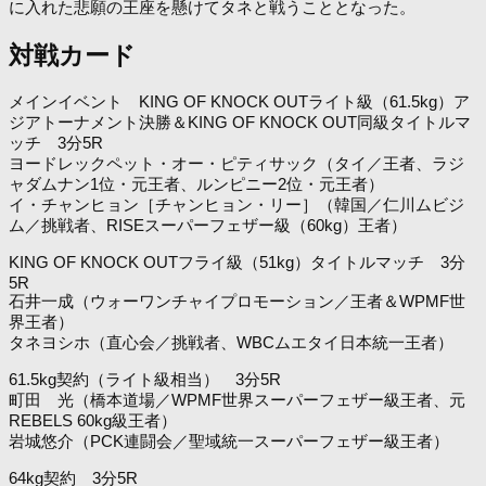
に入れた悲願の王座を懸けてタネと戦うこととなった。
対戦カード
メインイベント KING OF KNOCK OUTライト級（61.5kg）ア
ジアトーナメント決勝＆KING OF KNOCK OUT同級タイトルマ
ッチ 3分5R
ヨードレックペット・オー・ピティサック（タイ／王者、ラジ
ャダムナン1位・元王者、ルンピニー2位・元王者）
イ・チャンヒョン［チャンヒョン・リー］（韓国／仁川ムビジ
ム／挑戦者、RISEスーパーフェザー級（60kg）王者）
KING OF KNOCK OUTフライ級（51kg）タイトルマッチ 3分
5R
石井一成（ウォーワンチャイプロモーション／王者＆WPMF世
界王者）
タネヨシホ（直心会／挑戦者、WBCムエタイ日本統一王者）
61.5kg契約（ライト級相当） 3分5R
町田 光（橋本道場／WPMF世界スーパーフェザー級王者、元
REBELS 60kg級王者）
岩城悠介（PCK連闘会／聖域統一スーパーフェザー級王者）
64kg契約 3分5R