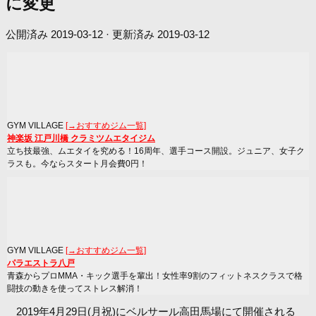
に変更
公開済み
2019-03-12
· 更新済み
2019-03-12
GYM VILLAGE
[→おすすめジム一覧]
神楽坂 江戸川橋 クラミツムエタイジム
立ち技最強、ムエタイを究める！16周年、選手コース開設。ジュニア、女子ク
ラスも。今ならスタート月会費0円！
GYM VILLAGE
[→おすすめジム一覧]
パラエストラ八戸
青森からプロMMA・キック選手を輩出！女性率9割のフィットネスクラスで格
闘技の動きを使ってストレス解消！
2019年4月29日(月祝)にベルサール高田馬場にて開催される