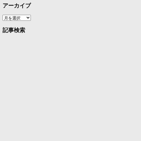
アーカイブ
ア
ー
カ
記事検索
イ
ブ