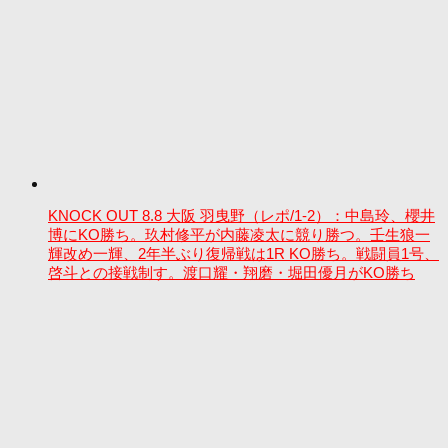
KNOCK OUT 8.8 大阪 羽曳野（レポ/1-2）：中島玲、櫻井
博にKO勝ち。玖村修平が内藤凌太に競り勝つ。壬生狼一
輝改め一輝、2年半ぶり復帰戦は1R KO勝ち。戦闘員1号、
啓斗との接戦制す。渡口耀・翔磨・堀田優月がKO勝ち