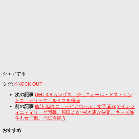
シェアする
タグ:
KNOCK OUT
次の記事
UFC 3.9 カンザス：ジュニオール・ドス・サン
トス、デリック・ルイスを粉砕
前の記事
修斗 3.24 ニューピアホール：女子50kgでインフ
ィニティリーグ開幕、原田よき×杉本恵が決定。キッズ修
斗も女子戦。全試合揃う
おすすめ