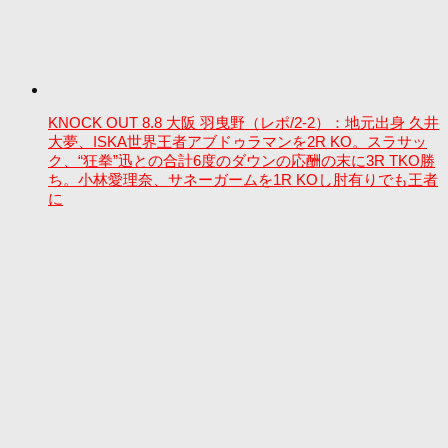
KNOCK OUT 8.8 大阪 羽曳野（レポ/2-2）：地元出身 久井
大夢、ISKA世界王者アブドゥラマンを2R KO。スラサッ
ク、“狂拳”迅との合計6度のダウンの応酬の末に3R TKO勝
ち。小林愛理奈、サネーガームを1R KOし肘有りでも王者
に