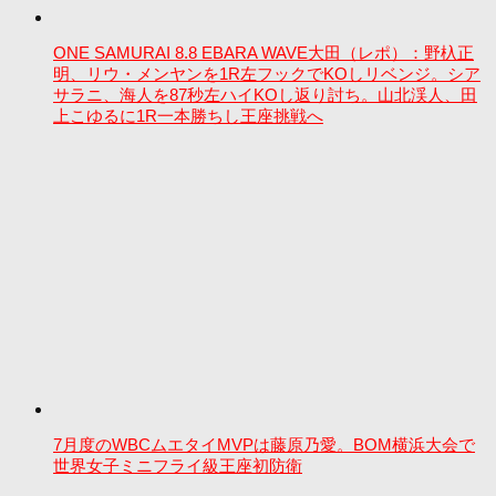
ONE SAMURAI 8.8 EBARA WAVE大田（レポ）：野杁正
明、リウ・メンヤンを1R左フックでKOしリベンジ。シア
サラニ、海人を87秒左ハイKOし返り討ち。山北渓人、田
上こゆるに1R一本勝ちし王座挑戦へ
7月度のWBCムエタイMVPは藤原乃愛。BOM横浜大会で
世界女子ミニフライ級王座初防衛