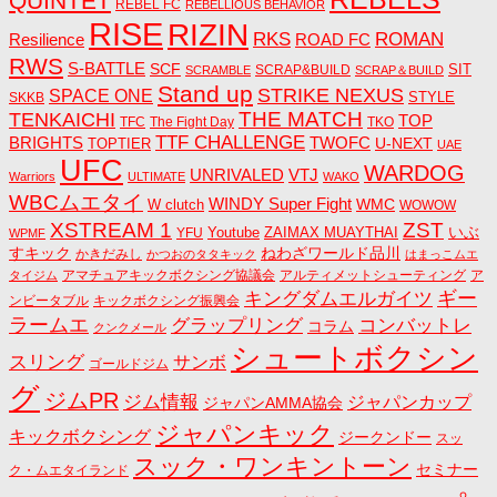
QUINTET
REBEL FC
REBELLIOUS BEHAVIOR
RISE
RIZIN
RKS
ROMAN
ROAD FC
Resilience
RWS
S-BATTLE
SCF
SIT
SCRAP&BUILD
SCRAMBLE
SCRAP＆BUILD
Stand up
STRIKE NEXUS
SPACE ONE
STYLE
SKKB
THE MATCH
TENKAICHI
TOP
TFC
The Fight Day
TKO
TTF CHALLENGE
BRIGHTS
TWOFC
U-NEXT
TOPTIER
UAE
UFC
WARDOG
UNRIVALED
VTJ
Warriors
ULTIMATE
WAKO
WBCムエタイ
WINDY Super Fight
WMC
W clutch
WOWOW
ZST
XSTREAM 1
いぶ
Youtube
ZAIMAX MUAYTHAI
YFU
WPMF
すキック
ねわざワールド品川
かきだみし
かつおのタタキック
はまっこムエ
アマチュアキックボクシング協議会
アルティメットシューティング
ア
タイジム
キングダムエルガイツ
ギー
ンビータブル
キックボクシング振興会
ラームエ
コンバットレ
グラップリング
コラム
クンクメール
シュートボクシン
スリング
サンボ
ゴールドジム
グ
ジムPR
ジム情報
ジャパンカップ
ジャパンAMMA協会
ジャパンキック
キックボクシング
ジークンドー
スッ
スック・ワンキントーン
セミナー
ク・ムエタイランド