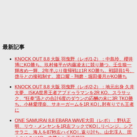
最新記事
KNOCK OUT 8.8 大阪 羽曳野（レポ/1-2）：中島玲、櫻井
博にKO勝ち。玖村修平が内藤凌太に競り勝つ。壬生狼一
輝改め一輝、2年半ぶり復帰戦は1R KO勝ち。戦闘員1号、
啓斗との接戦制す。渡口耀・翔磨・堀田優月がKO勝ち
KNOCK OUT 8.8 大阪 羽曳野（レポ/2-2）：地元出身 久井
大夢、ISKA世界王者アブドゥラマンを2R KO。スラサッ
ク、“狂拳”迅との合計6度のダウンの応酬の末に3R TKO勝
ち。小林愛理奈、サネーガームを1R KOし肘有りでも王者
に
ONE SAMURAI 8.8 EBARA WAVE大田（レポ）：野杁正
明、リウ・メンヤンを1R左フックでKOしリベンジ。シア
サラニ、海人を87秒左ハイKOし返り討ち。山北渓人、田