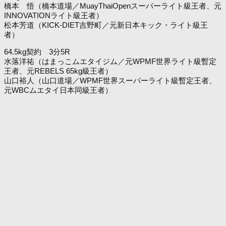
橋本 悟（橋本道場／MuayThaiOpenスーパーライト級王者、元
INNOVATIONライト級王者）
松本芳道（KICK-DIET吉野町／元新日本キック・ライト級王
者）
64.5kg契約 3分5R
水落洋祐（はまっこムエタイジム／元WPMF世界ライト級暫定
王者、元REBELS 65kg級王者）
山口裕人（山口道場／WPMF世界スーパーライト級暫定王者、
元WBCムエタイ日本同級王者）