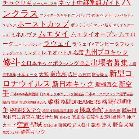
パ
ネット中継番組ガイド
チャクリキ
チームティアラ
ンクラス
ベラトール
ファイターズギルド
ブラジリアン柔術
ベルトレ
ホーストカップ
ボクシング
マッハ祭り
スリング
マリオンアパ
ムエタイ
ムエタイオープン
ミネルヴァ
ムエロ
レル
ラウェイ
ーク
ラウェイ×アンビータブル
ュートボクシング
ラ
九州プロキック
レキオバトル名護
リングス
ジャダムナン
修斗
出場者募集
全日本キックボクシング協会
出場
新型コ
巌流島
大和
広告
千葉キック
心技館
敬天愛人
選手募集
ロナウイルス
新日本キック
新空
新極真会
手
日本MMA審判機構
日本キックボクシング協議会
日本キックボクシング選手協会
格闘代理戦
柔術
格闘DREAMERS
映画
書評
東北格闘技連合会
争
極真会館
格闘技医学会
武林風
正道会館
極
格闘技振興議員連盟
沢村忠に真空を飛ばせた男
真正会
石渡伸太郎引退興行
神戸
直心会
空道
聖域
野良犬祭
蹴拳
達人
カップ
藤原祭
超人祭り
英雄伝説
静岡キック
雑文ラジオ