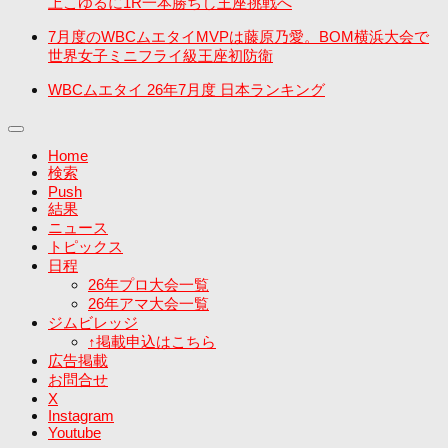
上こゆるに1R一本勝ちし王座挑戦へ
7月度のWBCムエタイMVPは藤原乃愛。BOM横浜大会で
世界女子ミニフライ級王座初防衛
WBCムエタイ 26年7月度 日本ランキング
Home
検索
Push
結果
ニュース
トピックス
日程
26年プロ大会一覧
26年アマ大会一覧
ジムビレッジ
↑掲載申込はこちら
広告掲載
お問合せ
X
Instagram
Youtube