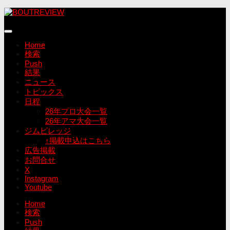
コ
ン
テ
ン
Home
ツ
検索
へ
Push
ス
結果
キ
ニュース
ッ
トピックス
プ
日程
26年プロ大会一覧
26年アマ大会一覧
ジムビレッジ
↑掲載申込はこちら
広告掲載
お問合せ
X
Instagram
Youtube
Home
検索
Push