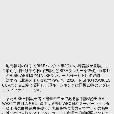
地元福岡の選手でRISEバンタム級8位の小崎貴誠が登場。こ
こ最近は津田鉄平や村山智耶などRISEランカーを撃破。昨年12
月のRISE WEST.9ではNJKFランカーの雄一も下し絶好調。
対するは北海道より参戦する拓也。2016年RISING ROOKIES
CUPバンタム級で優勝し、現在ランキングは同級10位のアグレ
ッシブファイターです。
またRISE三階級王者・裕樹の弟子である籔中謙佑がRISE
WEST二度目の参戦。籔中は過去にWBC日本スーパーウェルタ
ー級王者の白神武央を破った実績を持つ実力者です。その籔中
に挑むのは宮崎のダイアタイガージム所属の鹿嶋昭男となりま