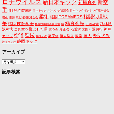
ロナウイルス
新日本キック
新空
新極真会
手
日本MMA審判機構
日本キックボクシング協議会
日本キックボクシング選手協会
格闘代理戦
柔術
格闘DREAMERS
映画
書評
東北格闘技連合会
争
極真会館
格闘技医学会
武林風
正道会館
極
格闘技振興議員連盟
沢村忠に真空を飛ばせた男
真正会
石渡伸太郎引退興行
神戸
直心会
空道
聖域
野良犬祭
蹴拳
達人
カップ
藤原祭
超人祭り
英雄伝説
静岡キック
雑文ラジオ
アーカイブ
ア
ー
カ
記事検索
イ
ブ