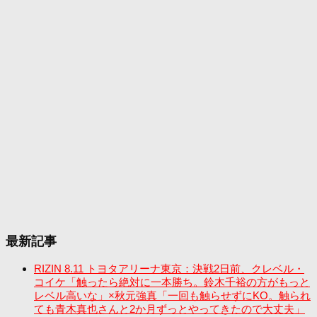
最新記事
RIZIN 8.11 トヨタアリーナ東京：決戦2日前、クレベル・
コイケ「触ったら絶対に一本勝ち。鈴木千裕の方がもっと
レベル高いな」×秋元強真「一回も触らせずにKO。触られ
ても青木真也さんと2か月ずっとやってきたので大丈夫」