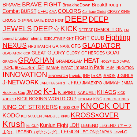
BRAVE FIGHT
BRAVE
Breakthrough
BreakingDown
COLORS
Combat
BURST
CFFC
CRAZY KING
CMA
Combate Global
DEEP
DEEP
CROSS
DATE
D-SPIRAL
DEAD HEAT
JEWELS
DEEP☆KICK
DEMOLITION
DEFEAT
EM
Fighting
FIGHT CLUB
Eruption
Eternal
Legend
EXECUTIVE FIGHT
NEXUS
GLADIATOR
GAINA魂
GFG
FIRSTMATCH
GLORY
GOAT
GLEAT
GLORY OF HEROES
GLADIATOR KICK
GRACHAN
HEAT
GRANDSLAM
GRACHA
HOLYFIELD JAPAN
IGF
Impact in Paris
IMMAF
HOPE
IBFムエタイ
IMSA
IMPACT
INNOATION
INNOVATION
ISKA
Invicta
IRE
J-GIRLS
iSMOS
INNOVATON
J-NETWORK
JMMAF
JFKO
JMAEXPO
JANJIRA SPIRIT
JMMA
K-1
JMOC
KHAOS
K-SPIRIT
Rookies Cup
KAKUMEI
KICK
KICK BOXING WORLD CUP
KING
ADDICT!
KICKJAM
KING OF KINGS
KNOCK OUT
KING OF STRIKERS
KINGS CUP
KROSS×OVER
KODO
KORAKUEN JAMBULL
KPKB
Krush
Kunlun Fight
LDH
LEGEND
LEGEND（アーツ
Ks-CUP
LEGION
主催）
LEGEND（ボクシング）
LEGION☆JAPAN
Level-G