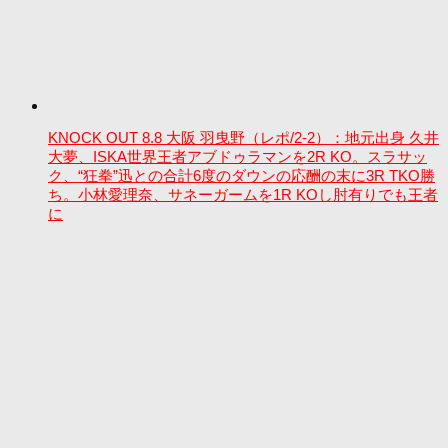
KNOCK OUT 8.8 大阪 羽曳野（レポ/2-2）：地元出身 久井
大夢、ISKA世界王者アブドゥラマンを2R KO。スラサッ
ク、“狂拳”迅との合計6度のダウンの応酬の末に3R TKO勝
ち。小林愛理奈、サネーガームを1R KOし肘有りでも王者
に