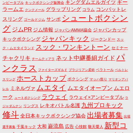
キングダムエルガイツ
ギー
ンビータブル
キックボクシング振興会
ラームエ
コンバットレ
グラップリング
コラム
クンクメール
シュートボクシン
スリング
サンボ
ゴールドジム
グ
ジムPR
ジム情報
ジャパンカップ
ジャパンAMMA協会
ジャパンキック
キックボクシング
ジークンドー
スッ
スック・ワンキントーン
セミナー
ク・ムエタイランド
パ
ネット中継番組ガイド
チャクリキ
チームティアラ
ンクラス
ベラトール
ファイターズギルド
ブラジリアン柔術
ベルトレ
ホーストカップ
ボクシング
マッハ祭り
スリング
マリオンアパ
ムエタイ
ムエタイオープン
ミネルヴァ
ムエロ
レル
ラウェイ
ーク
ラウェイ×アンビータブル
ュートボクシング
ラ
九州プロキック
レキオバトル名護
リングス
ジャダムナン
修斗
出場者募集
全日本キックボクシング協会
出場
新型コ
巌流島
大和
広告
千葉キック
心技館
敬天愛人
選手募集