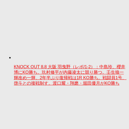
KNOCK OUT 8.8 大阪 羽曳野（レポ/1-2）：中島玲、櫻井
博にKO勝ち。玖村修平が内藤凌太に競り勝つ。壬生狼一
輝改め一輝、2年半ぶり復帰戦は1R KO勝ち。戦闘員1号、
啓斗との接戦制す。渡口耀・翔磨・堀田優月がKO勝ち