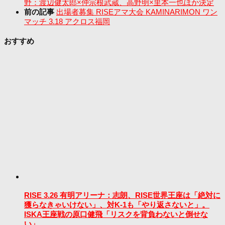
野：渡辺健太郎×仲宗根武蔵、高野明×里本一也ほか決定
前の記事
出場者募集 RISEアマ大会 KAMINARIMON ワン
マッチ 3.18 アクロス福岡
おすすめ
RISE 3.26 有明アリーナ：志朗、RISE世界王座は「絶対に
獲らなきゃいけない」、対K-1も「やり返さないと」。
ISKA王座戦の原口健飛「リスクを背負わないと倒せな
い」