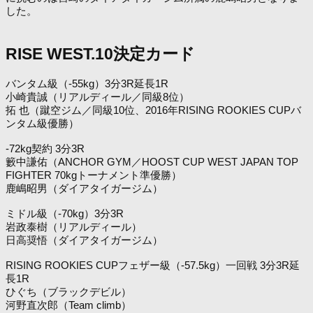
した。
RISE WEST.10決定カード
バンタム級（-55kg）3分3R延長1R
小崎貴誠（リアルディール／同級8位）
拓 也（蹴空ジム／同級10位、2016年RISING ROOKIES CUPバ
ンタム級優勝）
-72kg契約 3分3R
籔中謙佑（ANCHOR GYM／HOOST CUP WEST JAPAN TOP
FIGHTER 70kgトーナメント準優勝）
鹿嶋昭男（ダイアタイガージム）
ミドル級（-70kg）3分3R
岩政泰樹（リアルディール）
日高奨悟（ダイアタイガージム）
RISING ROOKIES CUPフェザー級（-57.5kg）一回戦 3分3R延
長1R
ひぐち（ブラックデビル）
河野直次郎（Team climb）