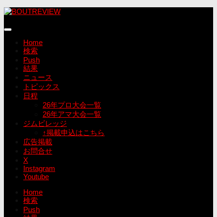
コ
ン
テ
ン
Home
ツ
検索
へ
Push
ス
結果
キ
ニュース
ッ
トピックス
プ
日程
26年プロ大会一覧
26年アマ大会一覧
ジムビレッジ
↑掲載申込はこちら
広告掲載
お問合せ
X
Instagram
Youtube
Home
検索
Push