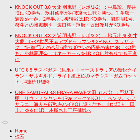
KNOCK OUT 8.8 大阪 羽曳野（レポ/1-2）：中島玲、櫻井
博にKO勝ち。玖村修平が内藤凌太に競り勝つ。壬生狼一
輝改め一輝、2年半ぶり復帰戦は1R KO勝ち。戦闘員1号、
啓斗との接戦制す。渡口耀・翔磨・堀田優月がKO勝ち
KNOCK OUT 8.8 大阪 羽曳野（レポ/2-2）：地元出身 久井
大夢、ISKA世界王者アブドゥラマンを2R KO。スラサッ
ク、“狂拳”迅との合計6度のダウンの応酬の末に3R TKO勝
ち。小林愛理奈、サネーガームを1R KOし肘有りでも王者
に
UFC 8.8 ラスベガス（結果）：オーストラリアの新鋭クイ
ラン・サルキルド、ライト級上位のマテウス・ガムロット
下し4連続1R勝利
ONE SAMURAI 8.8 EBARA WAVE大田（レポ）：野杁正
明、リウ・メンヤンを1R左フックでKOしリベンジ。シア
サラニ、海人を87秒左ハイKOし返り討ち。山北渓人、田
上こゆるに1R一本勝ちし王座挑戦へ
Home
検索