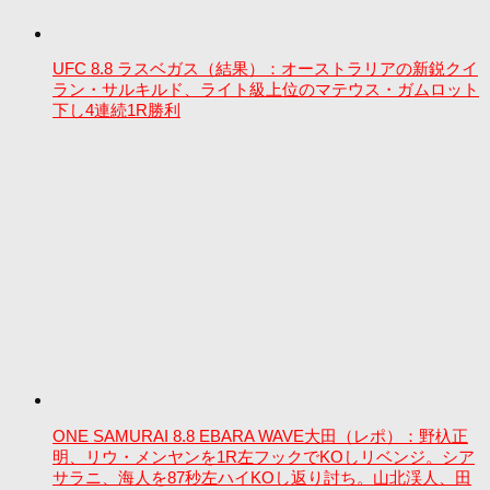
UFC 8.8 ラスベガス（結果）：オーストラリアの新鋭クイ
ラン・サルキルド、ライト級上位のマテウス・ガムロット
下し4連続1R勝利
ONE SAMURAI 8.8 EBARA WAVE大田（レポ）：野杁正
明、リウ・メンヤンを1R左フックでKOしリベンジ。シア
サラニ、海人を87秒左ハイKOし返り討ち。山北渓人、田