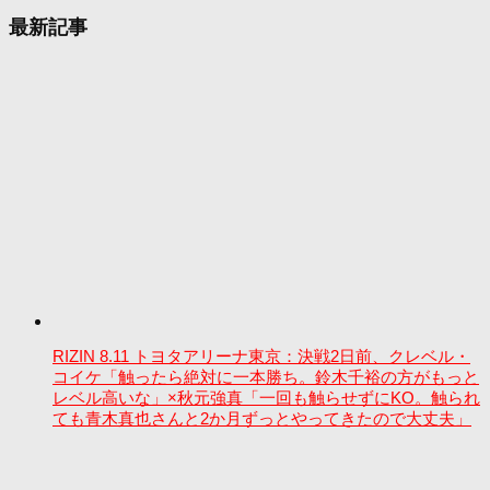
最新記事
RIZIN 8.11 トヨタアリーナ東京：決戦2日前、クレベル・
コイケ「触ったら絶対に一本勝ち。鈴木千裕の方がもっと
レベル高いな」×秋元強真「一回も触らせずにKO。触られ
ても青木真也さんと2か月ずっとやってきたので大丈夫」