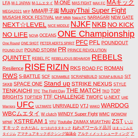
MAキック
M-ONE
LFA
M-1 JAPAN
M-1ムエタイ
MAS FIGHT
MAX FC
MuayThai Super Fight
MMA甲子園
MEGA2021
MFP
NEW GATE
MUSASHI ROCK FESTIVAL
NARIAGARI
MVP MMA
Naiza FC
NJKF
NKB
NEXT☆LEVEL
NO KICK
NICE MIDDLE
ONE Championship
NO LIFE
OCEANS
NOVA
PFC
PFL
POUNDOUT
One Round
ONE SHOT
PETER AERTS SPIRIT
PR
POUND STORM
PRINCE REVOLUTION
POUND OUT
REBELS
QUINTET
REBEL FC
REBELLIOUS BEHAVIOR
RISE
RIZIN
RKS
ROMAN
ROAD FC
Resilience
RWS
S-BATTLE
SCF
SIT
SCRAP&BUILD
SCRAMBLE
SCRAP＆BUILD
Stand up
STRIKE NEXUS
SPACE ONE
STYLE
SKKB
THE MATCH
TENKAICHI
TOP
TFC
The Fight Day
TKO
TTF CHALLENGE
BRIGHTS
TWOFC
U-NEXT
TOPTIER
UAE
UFC
WARDOG
UNRIVALED
VTJ
Warriors
ULTIMATE
WAKO
WBCムエタイ
WINDY Super Fight
WMC
W clutch
WOWOW
ZST
XSTREAM 1
いぶ
Youtube
ZAIMAX MUAYTHAI
YFU
WPMF
すキック
ねわざワールド品川
かきだみし
かつおのタタキック
はまっこムエ
アマチュアキックボクシング協議会
アルティメットシューティング
ア
タイジム