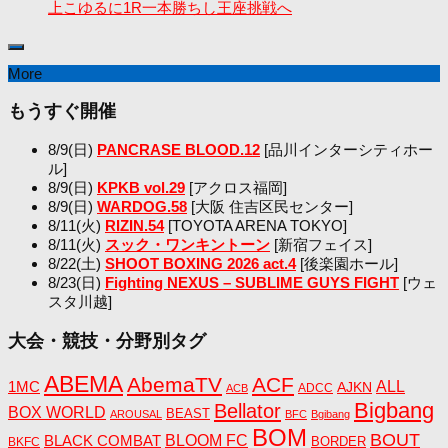
上こゆるに1R一本勝ちし王座挑戦へ
More
もうすぐ開催
8/9(日)
PANCRASE BLOOD.12
[品川インターシティホー
ル]
8/9(日)
KPKB vol.29
[アクロス福岡]
8/9(日)
WARDOG.58
[大阪 住吉区民センター]
8/11(火)
RIZIN.54
[TOYOTA ARENA TOKYO]
8/11(火)
スック・ワンキントーン
[新宿フェイス]
8/22(土)
SHOOT BOXING 2026 act.4
[後楽園ホール]
8/23(日)
Fighting NEXUS – SUBLIME GUYS FIGHT
[ウェ
スタ川越]
大会・競技・分野別タグ
ABEMA
AbemaTV
ACF
1MC
ALL
AJKN
ADCC
ACB
Bigbang
Bellator
BOX WORLD
BEAST
AROUSAL
BFC
Bgibang
BOM
BOUT
BLACK COMBAT
BLOOM FC
BORDER
BKFC