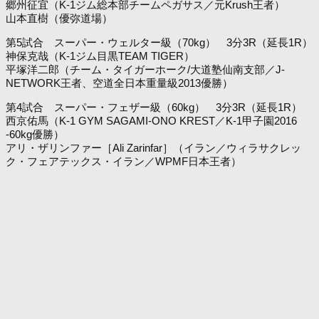
郷州征宜（K-1ジム総本部チームペガサス／元Krush王者）
山本直樹（優弥道場）
第5試合 スーパー・ウェルター級（70kg） 3分3R（延長1R）
神保克哉（K-1ジム目黒TEAM TIGER）
平塚洋二郎（チーム・タイガーホーク/大道塾仙南支部／J-
NETWORK王者、空道全日本重量級2013優勝）
第4試合 スーパー・フェザー級（60kg） 3分3R（延長1R）
西京佑馬（K-1 GYM SAGAMI-ONO KREST／K-1甲子園2016
-60kg優勝）
アリ・ザリンファー［Ali Zarinfar］（イラン／ウィラサクレッ
ク・フェアテックス・イラン／WPMF日本王者）