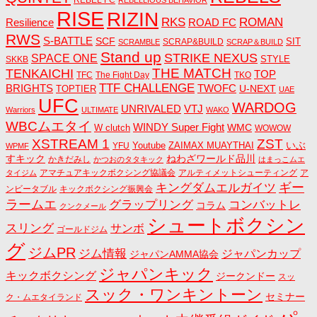
REBEL FC
REBELLIOUS BEHAVIOR
RISE
RIZIN
RKS
ROMAN
ROAD FC
Resilience
RWS
S-BATTLE
SCF
SIT
SCRAP&BUILD
SCRAMBLE
SCRAP＆BUILD
Stand up
STRIKE NEXUS
SPACE ONE
STYLE
SKKB
THE MATCH
TENKAICHI
TOP
TFC
The Fight Day
TKO
TTF CHALLENGE
BRIGHTS
TWOFC
U-NEXT
TOPTIER
UAE
UFC
WARDOG
UNRIVALED
VTJ
Warriors
ULTIMATE
WAKO
WBCムエタイ
WINDY Super Fight
WMC
W clutch
WOWOW
ZST
XSTREAM 1
いぶ
Youtube
ZAIMAX MUAYTHAI
YFU
WPMF
すキック
ねわざワールド品川
かきだみし
かつおのタタキック
はまっこムエ
アマチュアキックボクシング協議会
アルティメットシューティング
ア
タイジム
キングダムエルガイツ
ギー
ンビータブル
キックボクシング振興会
ラームエ
コンバットレ
グラップリング
コラム
クンクメール
シュートボクシン
スリング
サンボ
ゴールドジム
グ
ジムPR
ジム情報
ジャパンカップ
ジャパンAMMA協会
ジャパンキック
キックボクシング
ジークンドー
スッ
スック・ワンキントーン
セミナー
ク・ムエタイランド