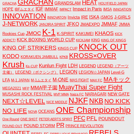
GRACHAN
HEAT
GRANDSLAM
GRACHA
HOLYFIELD JAPAN
IGF
Impact in Paris
IMMAF
HOPE
IBFムエタイ
IMSA
IMPACT
INNOATION
INNOVATION
ISKA
Invicta
IRE
J-GIRLS
iSMOS
INNOVATON
J-NETWORK
JMMAF
JFKO
JMAEXPO
JANJIRA SPIRIT
JMMA
K-1
JMOC
KHAOS
K-SPIRIT
Rookies Cup
KAKUMEI
KICK
KICK BOXING WORLD CUP
KING
ADDICT!
KICKJAM
KING OF KINGS
KNOCK OUT
KING OF STRIKERS
KINGS CUP
KROSS×OVER
KODO
KORAKUEN JAMBULL
KPKB
Krush
Kunlun Fight
LDH
LEGEND
LEGEND（アーツ
Ks-CUP
LEGION
主催）
LEGEND（ボクシング）
LEGION☆JAPAN
Level-G
MAキック
M-ONE
LFA
M-1 JAPAN
M-1ムエタイ
MAS FIGHT
MAX FC
MuayThai Super Fight
MMA甲子園
MEGA2021
MFP
NEW GATE
MUSASHI ROCK FESTIVAL
NARIAGARI
MVP MMA
Naiza FC
NJKF
NKB
NEXT☆LEVEL
NO KICK
NICE MIDDLE
ONE Championship
NO LIFE
OCEANS
NOVA
PFC
PFL
POUNDOUT
One Round
ONE SHOT
PETER AERTS SPIRIT
PR
POUND STORM
PRINCE REVOLUTION
POUND OUT
REBELS
QUINTET