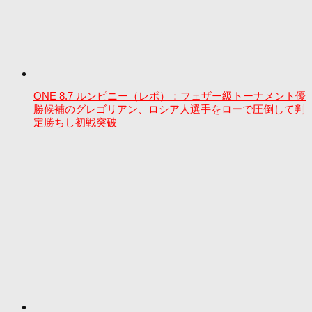
ONE 8.7 ルンピニー（レポ）：フェザー級トーナメント優
勝候補のグレゴリアン、ロシア人選手をローで圧倒して判
定勝ちし初戦突破