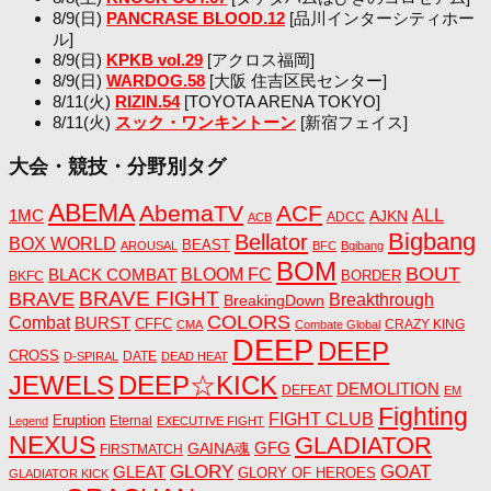
8/9(日)
PANCRASE BLOOD.12
[品川インターシティホー
ル]
8/9(日)
KPKB vol.29
[アクロス福岡]
8/9(日)
WARDOG.58
[大阪 住吉区民センター]
8/11(火)
RIZIN.54
[TOYOTA ARENA TOKYO]
8/11(火)
スック・ワンキントーン
[新宿フェイス]
大会・競技・分野別タグ
ABEMA
AbemaTV
ACF
1MC
ALL
AJKN
ADCC
ACB
Bigbang
Bellator
BOX WORLD
BEAST
AROUSAL
BFC
Bgibang
BOM
BOUT
BLACK COMBAT
BLOOM FC
BORDER
BKFC
BRAVE FIGHT
BRAVE
Breakthrough
BreakingDown
COLORS
Combat
BURST
CFFC
CRAZY KING
CMA
Combate Global
DEEP
DEEP
CROSS
DATE
D-SPIRAL
DEAD HEAT
JEWELS
DEEP☆KICK
DEMOLITION
DEFEAT
EM
Fighting
FIGHT CLUB
Eruption
Eternal
Legend
EXECUTIVE FIGHT
NEXUS
GLADIATOR
GAINA魂
GFG
FIRSTMATCH
GLORY
GOAT
GLEAT
GLORY OF HEROES
GLADIATOR KICK