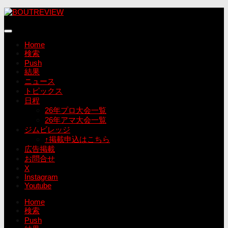
コ
ン
テ
ン
Home
ツ
検索
へ
Push
ス
結果
キ
ニュース
ッ
トピックス
プ
日程
26年プロ大会一覧
26年アマ大会一覧
ジムビレッジ
↑掲載申込はこちら
広告掲載
お問合せ
X
Instagram
Youtube
Home
検索
Push