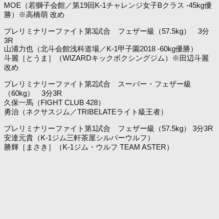
MOE（若獅子会館／第19回K-1チャレンジ女子Bクラス -45kg優
勝）※高橋萌 改め
プレリミナリーファイト第3試合 フェザー級（57.5kg） 3分
3R
山浦力也（北斗会館浅科道場／K-1甲子園2018 -60kg優勝）
斗麗［とうま］（WIZARDキックボクシングジム）※田辺斗麗
改め
プレリミナリーファイト第2試合 スーパー・フェザー級
（60kg） 3分3R
久保一馬（FIGHT CLUB 428）
勇治（ネクサスジム／TRIBELATEライト級王者）
プレリミナリーファイト第1試合 フェザー級（57.5kg） 3分3R
安達元貴（K-1ジム三軒茶屋シルバーウルフ）
勝輝［まさき］（K-1ジム・ウルフ TEAM ASTER）