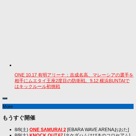
ONE 10.17 有明アリーナ：吉成名高、マレーシアの選手を
相手にムエタイ王座2度目の防衛戦。9.12 横浜BUNTAIで
はキックルール初挑戦
More
もうすぐ開催
8/8(土)
ONE SAMURAI 2
[EBARA WAVE ARENAおおた]
8/8(土)
KNOCK OUT.67
[タケダハムはびきのコロセアム]