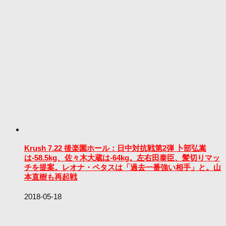
Krush 7.22 後楽園ホール：日中対抗戦第2弾 卜部弘嵩
は-58.5kg、佐々木大蔵は-64kg。左右田泰臣、髪切りマッ
チを提案。レオナ・ペタスは「過去一番強い相手」と。山
本直樹も再起戦
2018-05-18