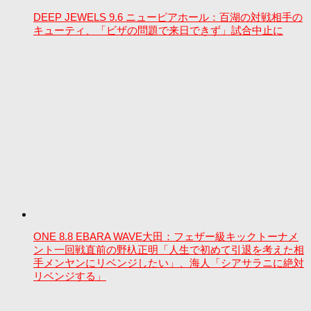
DEEP JEWELS 9.6 ニューピアホール：百湖の対戦相手の
キューティ、「ビザの問題で来日できず」試合中止に
ONE 8.8 EBARA WAVE大田：フェザー級キックトーナメ
ント一回戦直前の野杁正明「人生で初めて引退を考えた相
手メンヤンにリベンジしたい」、海人「シアサラニに絶対
リベンジする」