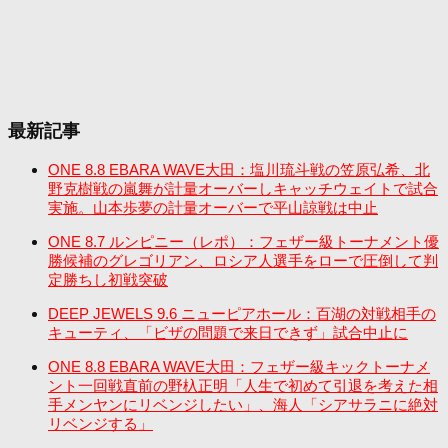
最新記事
ONE 8.8 EBARA WAVE大田：塩川琉斗戦の笠原弘希、北
野克樹戦の嵐舞が計量オーバーしキャッチウェイトで試合
実施。山本歩夢の計量オーバーで平山諒戦は中止
ONE 8.7 ルンピニー（レポ）：フェザー級トーナメント優
勝候補のグレゴリアン、ロシア人選手をローで圧倒して判
定勝ちし初戦突破
DEEP JEWELS 9.6 ニューピアホール：百湖の対戦相手の
キューティ、「ビザの問題で来日できず」試合中止に
ONE 8.8 EBARA WAVE大田：フェザー級キックトーナメ
ント一回戦直前の野杁正明「人生で初めて引退を考えた相
手メンヤンにリベンジしたい」、海人「シアサラニに絶対
リベンジする」