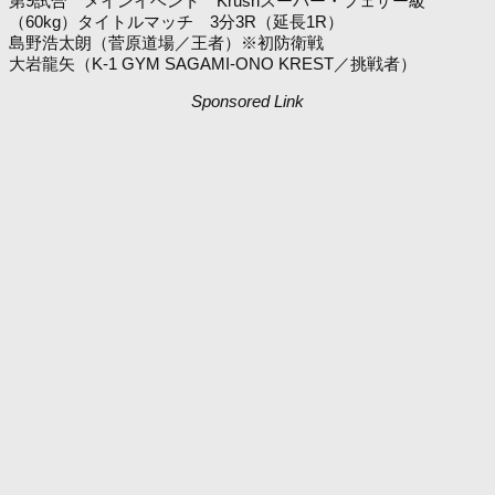
第9試合 メインイベント Krushスーパー・フェザー級
（60kg）タイトルマッチ 3分3R（延長1R）
島野浩太朗（菅原道場／王者）※初防衛戦
大岩龍矢（K-1 GYM SAGAMI-ONO KREST／挑戦者）
Sponsored Link