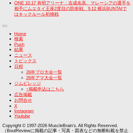
ONE 10.17 有明アリーナ：吉成名高、マレーシアの選手を
相手にムエタイ王座2度目の防衛戦。9.12 横浜BUNTAIで
はキックルール初挑戦
Home
検索
Push
結果
ニュース
トピックス
日程
26年プロ大会一覧
26年アマ大会一覧
ジムビレッジ
↑掲載申込はこちら
広告掲載
お問合せ
X
Instagram
Youtube
Copyright © 1997-2026 MuscleBrain's. All Rights Reserved.
（BoutReviewに掲載の記事・写真・図表などの無断転載を禁止