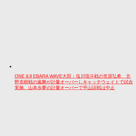
ONE 8.8 EBARA WAVE大田：塩川琉斗戦の笠原弘希、北
野克樹戦の嵐舞が計量オーバーしキャッチウェイトで試合
実施。山本歩夢の計量オーバーで平山諒戦は中止