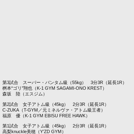
第3試合 スーパー・バンタム級（55kg） 3分3R（延長1R）
桝本“ゴリ”翔也（K-1 GYM SAGAMI-ONO KREST）
森坂 陸（エスジム）
第2試合 女子アトム級（45kg） 2分3R（延長1R）
C-ZUKA（T-GYM／元ミネルヴァ・アトム級王者）
福原 優（K-1 GYM EBISU FREE HAWK）
第1試合 女子アトム級（45kg） 2分3R（延長1R）
高梨knuckle美穂（Y’ZD GYM）