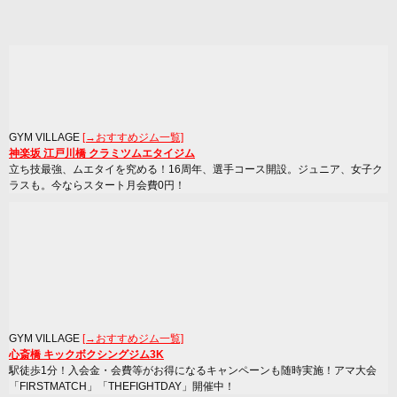
GYM VILLAGE
[→おすすめジム一覧]
神楽坂 江戸川橋 クラミツムエタイジム
立ち技最強、ムエタイを究める！16周年、選手コース開設。ジュニア、女子ク
ラスも。今ならスタート月会費0円！
GYM VILLAGE
[→おすすめジム一覧]
心斎橋 キックボクシングジム3K
駅徒歩1分！入会金・会費等がお得になるキャンペーンも随時実施！アマ大会
「FIRSTMATCH」「THEFIGHTDAY」開催中！