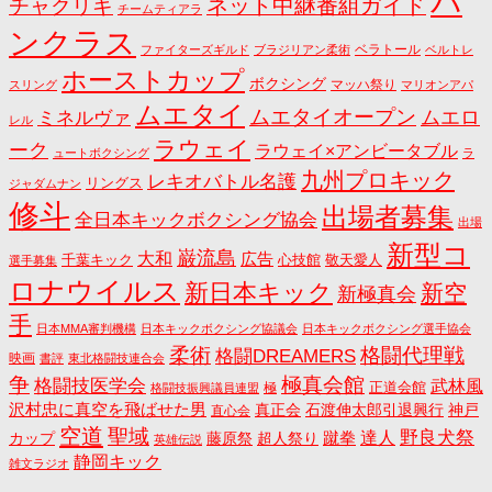
パ
ネット中継番組ガイド
チャクリキ
チームティアラ
ンクラス
ベラトール
ファイターズギルド
ブラジリアン柔術
ベルトレ
ホーストカップ
ボクシング
マッハ祭り
スリング
マリオンアパ
ムエタイ
ムエタイオープン
ミネルヴァ
ムエロ
レル
ラウェイ
ーク
ラウェイ×アンビータブル
ュートボクシング
ラ
九州プロキック
レキオバトル名護
リングス
ジャダムナン
修斗
出場者募集
全日本キックボクシング協会
出場
新型コ
巌流島
大和
広告
千葉キック
心技館
敬天愛人
選手募集
ロナウイルス
新日本キック
新空
新極真会
手
日本MMA審判機構
日本キックボクシング協議会
日本キックボクシング選手協会
格闘代理戦
柔術
格闘DREAMERS
映画
書評
東北格闘技連合会
争
極真会館
格闘技医学会
武林風
正道会館
極
格闘技振興議員連盟
沢村忠に真空を飛ばせた男
真正会
石渡伸太郎引退興行
神戸
直心会
空道
聖域
野良犬祭
蹴拳
達人
カップ
藤原祭
超人祭り
英雄伝説
静岡キック
雑文ラジオ