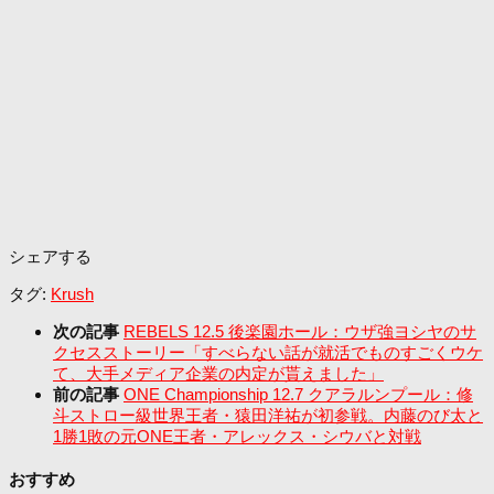
シェアする
タグ:
Krush
次の記事
REBELS 12.5 後楽園ホール：ウザ強ヨシヤのサ
クセスストーリー「すべらない話が就活でものすごくウケ
て、大手メディア企業の内定が貰えました」
前の記事
ONE Championship 12.7 クアラルンプール：修
斗ストロー級世界王者・猿田洋祐が初参戦。内藤のび太と
1勝1敗の元ONE王者・アレックス・シウバと対戦
おすすめ