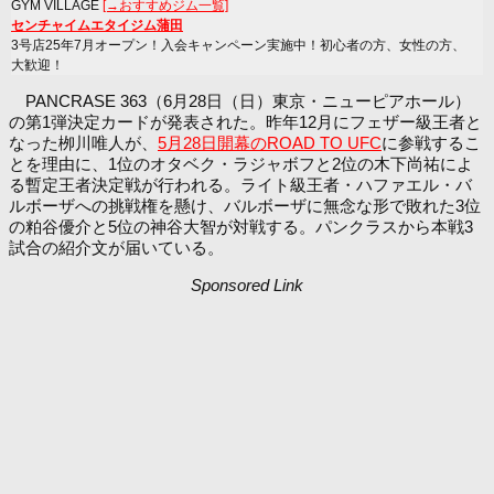
GYM VILLAGE
[→おすすめジム一覧]
センチャイムエタイジム蒲田
3号店25年7月オープン！入会キャンペーン実施中！初心者の方、女性の方、
大歓迎！
PANCRASE 363（6月28日（日）東京・ニューピアホール）
の第1弾決定カードが発表された。昨年12月にフェザー級王者と
なった栁川唯人が、
5月28日開幕のROAD TO UFC
に参戦するこ
とを理由に、1位のオタベク・ラジャボフと2位の木下尚祐によ
る暫定王者決定戦が行われる。ライト級王者・ハファエル・バ
ルボーザへの挑戦権を懸け、バルボーザに無念な形で敗れた3位
の粕谷優介と5位の神谷大智が対戦する。パンクラスから本戦3
試合の紹介文が届いている。
Sponsored Link