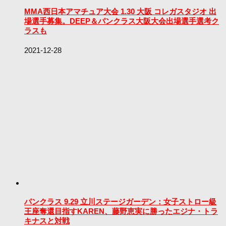
MMA西日本アマチュア大会 1.30 大阪 コレガスタジオ 出
場選手募集。DEEP＆パンクラス大阪大会出場選手選考ク
ラスも
2021-12-28
パンクラス 9.29 立川ステージガーデン：女子ストロー級
王座奪還目指すKAREN、藤野恵実に勝ったエジナ・トラ
キナスと対戦