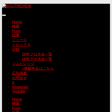
コ
ン
テ
ン
Home
ツ
検索
へ
Push
ス
結果
キ
ニュース
ッ
トピックス
プ
日程
26年プロ大会一覧
26年アマ大会一覧
ジムビレッジ
↑掲載申込はこちら
広告掲載
お問合せ
X
Instagram
Youtube
Home
検索
Push