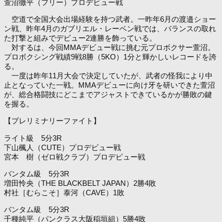
萱沼徹平（フリー）プロデビュー戦
空道で全国大会出場経験を持つ武者。一昨年6月の渡邉ショー
ン戦、昨年4月のガブリエル・レーベン戦では、バランスの取れ
た打撃と組みでデビュー2連勝を飾っている。
対するは、今回MMAデビュー戦に挑む元プロボクサー萱沼。
プロボクシング戦績9戦8勝（5KO）1分と輝かしいレコードを誇
る。
一度は昨年11月大会で決定していたが、武者の怪我により中
止となっていた一戦。MMAデビューに向け牙を研いできた萱沼
が、総合格闘技にどこまでアジャストできているかが勝敗の鍵
を握る。
【プレリミナリーファイト】
ライト級 5分3R
下山楓人（CUTE）プロデビュー戦
宮本 樹（ゼロ戦クラブ）プロデビュー戦
バンタム級 5分3R
増田怜央（THE BLACKBELT JAPAN）2勝4敗
村社［むらこそ］泰河（CAVE）1敗
バンタム級 5分3R
千種純平（パンクラス大阪稲垣組）5勝4敗