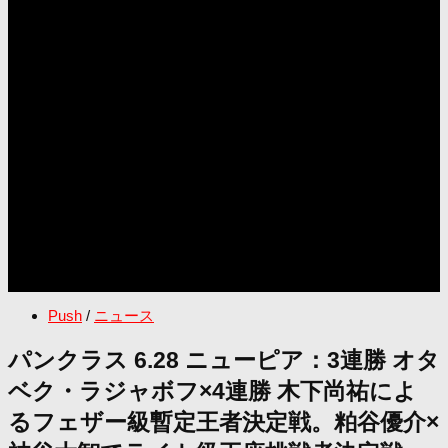
Push
/
ニュース
パンクラス 6.28 ニューピア：3連勝 オタ
ベク・ラジャボフ×4連勝 木下尚祐によ
るフェザー級暫定王者決定戦。粕谷優介×