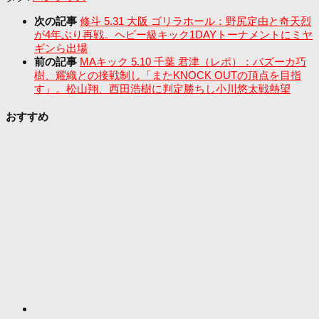
次の記事
修斗 5.31 大阪 ゴリラホール：野尻定由と奇天烈
が4年ぶり再戦。ヘビー級キック1DAYトーナメントにミヤ
ギンら出場
前の記事
MAキック 5.10 千葉 君津（レポ）：バズーカ巧
樹、耀織との接戦制し「またKNOCK OUTの頂点を目指
す」。松山翔、西田浩樹に判定勝ちし小川悠太戦熱望
おすすめ