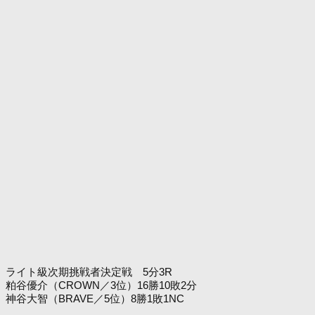
ライト級次期挑戦者決定戦 5分3R
粕谷優介（CROWN／3位）16勝10敗2分
神谷大智（BRAVE／5位）8勝1敗1NC