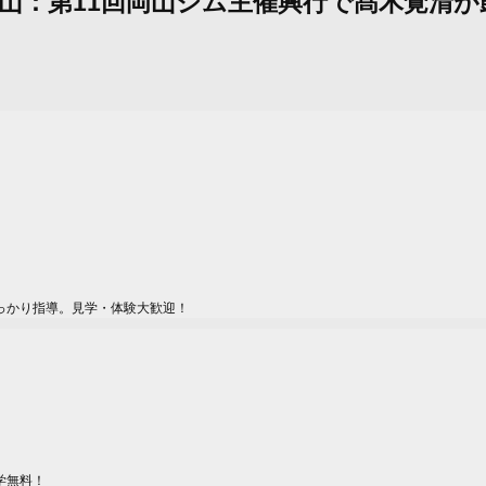
ベックス岡山：第11回岡山ジム主催興行で髙木覚清
っかり指導。見学・体験大歓迎！
学無料！