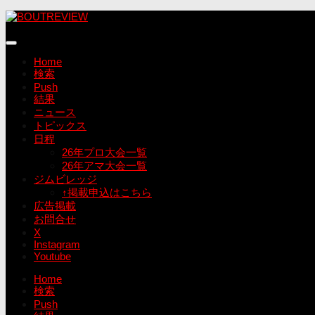
コ
ン
テ
ン
Home
ツ
検索
へ
Push
ス
結果
キ
ニュース
ッ
トピックス
プ
日程
26年プロ大会一覧
26年アマ大会一覧
ジムビレッジ
↑掲載申込はこちら
広告掲載
お問合せ
X
Instagram
Youtube
Home
検索
Push