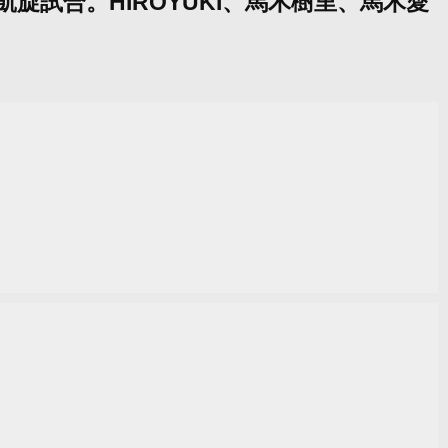
が凱旋試合。HIROYUKI、馬木樹里、馬木愛