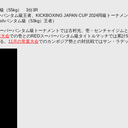
55kg） 3分3R
ーバンタム級王者、KICKBOXING JAPAN CUP 2024同級
rushバンタム級（53kg）王者）
N CUPスーパーバンタム級トーナメントでは古村光、壱・センチャイ
木大会
での壱とのREDスーパーバンタム級タイトルマッチでは累計5
する。
11月の常葉大会
でのカンボジア勢との対抗戦ではサン・ラデ