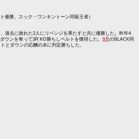
トーナメント優勝、スック・ワンキントーン同級王者）
ジムと、過去に敗れた2人にリベンジを果たすと共に優勝した。昨年4
ダウンを奪って3R KO勝ちしベルトを獲得した。
9月
のBLACK同
ットとダウンの応酬の末に判定勝ちした。