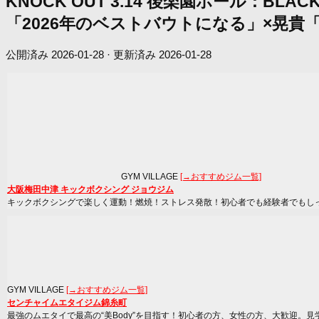
KNOCK OUT 3.14 後楽園ホール：B
「2026年のベストバウトになる」×晃貴「
公開済み
2026-01-28
· 更新済み
2026-01-28
GYM VILLAGE
[→おすすめジム一覧]
大阪梅田中津 キックボクシング ジョウジム
キックボクシングで楽しく運動！燃焼！ストレス発散！初心者でも経験者でもし
GYM VILLAGE
[→おすすめジム一覧]
センチャイムエタイジム錦糸町
最強のムエタイで最高の“美Body”を目指す！初心者の方、女性の方、大歓迎。見