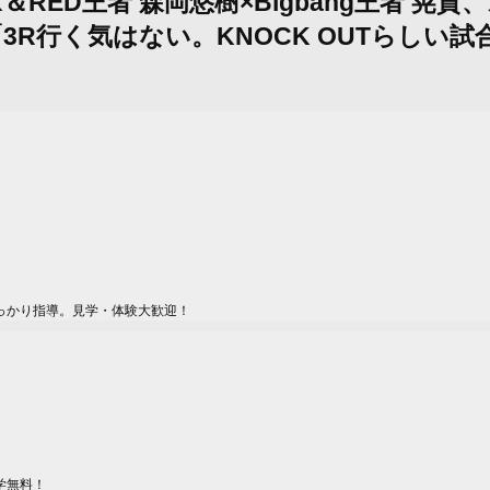
LACK＆RED王者 森岡悠樹×Bigbang王
3R行く気はない。KNOCK OUTらしい
っかり指導。見学・体験大歓迎！
学無料！