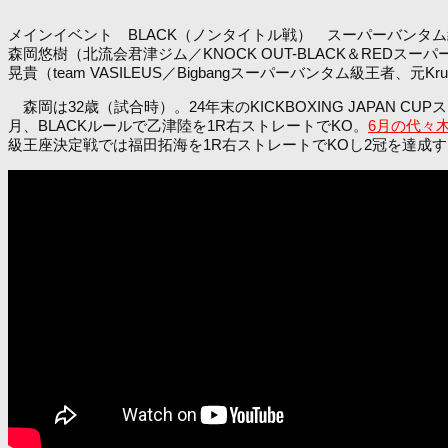
メインイベント BLACK（ノンタイトル戦） スーパーバンタム級（
森岡悠樹（北流会君津ジム／KNOCK OUT-BLACK＆REDスーパ
晃貴（team VASILEUS／Bigbangスーパーバンタム級王者、元K
森岡は32歳（試合時）。24年末のKICKBOXING JAPA
月、BLACKルールで乙津陸を1R右ストレートでKO。
6月の代々
級王座決定戦では福田拓海を1R右ストレートでKOし2冠を達成