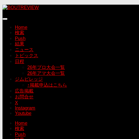
コ
ン
テ
ン
Home
ツ
検索
へ
Push
ス
結果
キ
ニュース
ッ
トピックス
プ
日程
26年プロ大会一覧
26年アマ大会一覧
ジムビレッジ
↑掲載申込はこちら
広告掲載
お問合せ
X
Instagram
Youtube
Home
検索
Push