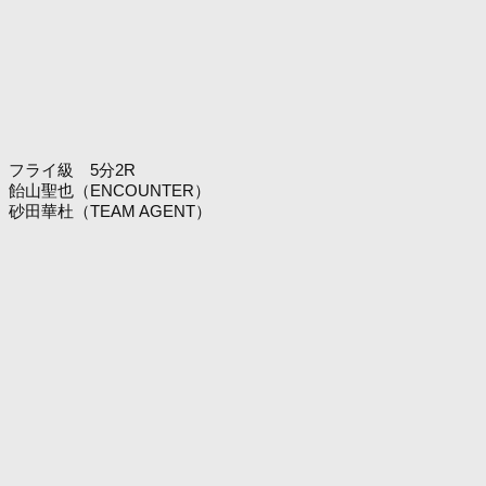
フライ級 5分2R
飴山聖也（ENCOUNTER）
砂田華杜（TEAM AGENT）