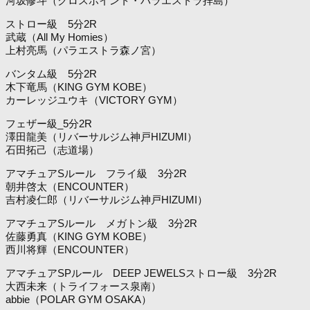
河坂修斗（クロスポイント・パラエストラ拝島）
ストロー級 5分2R
武蔵（All My Homies）
上村亮馬（パラエストラ森ノ宮）
バンタム級 5分2R
木下竜馬（KING GYM KOBE）
カーレッジユウキ（VICTORY GYM）
フェザー級_5分2R
澤田龍美（リバーサルジム神戸HIZUMI）
石田拓己（志道場）
アマチュアSルール フライ級 3分2R
朝井啓太（ENCOUNTER）
吉村凌仁郎（リバーサルジム神戸HIZUMI）
アマチュアSルール メガトン級 3分2R
佐藤勇真（KING GYM KOBE）
西川将輝（ENCOUNTER）
アマチュアSPルール DEEP JEWELSストロー級 3分2R
大西未来（トライフォース泉南）
abbie（POLAR GYM OSAKA）