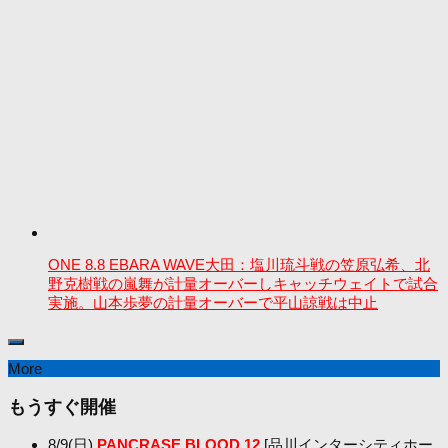
ONE 8.8 EBARA WAVE大田：塩川琉斗戦の笠原弘希、北
野克樹戦の嵐舞が計量オーバーしキャッチウェイトで試合
実施。山本歩夢の計量オーバーで平山諒戦は中止
More
もうすぐ開催
8/9(日)
PANCRASE BLOOD.12
[品川インターシティホー