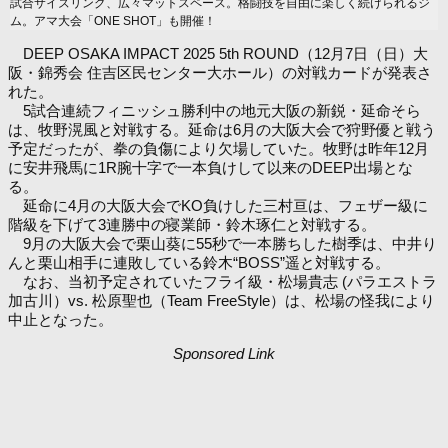
試合サイズリング、広々マットスペース。格闘技を自由に楽しく続けられるジ
ム。アマ大会「ONE SHOT」も開催！
DEEP OSAKA IMPACT 2025 5th ROUND（12月7日（日）大
阪・錦秀会 住吉区民センター大ホール）の対戦カードが発表さ
れた。
5試合連続フィニッシュ勝利中の地元大阪の新鋭・延命そら
は、牧野滉風と対戦する。延命は6月の大阪大会で狩野優と戦う
予定だったが、拳の負傷により欠場していた。牧野は昨年12月
に安井飛馬に1R腕十字で一本負けして以来のDEEP出場とな
る。
延命に4月の大阪大会でKO負けした三村亘は、フェザー級に
階級を下げて3連勝中の寝業師・鈴木琢仁と対戦する。
9月の大阪大会で栗山葵に55秒で一本勝ちした樹季は、中井り
んと栗山相手に連敗している鈴木“BOSS”遥と対戦する。
なお、当初予定されていたフライ級・松場貴志 (パラエストラ
加古川）vs. 松原聖也（Team FreeStyle）は、松場の怪我により
中止となった。
Sponsored Link