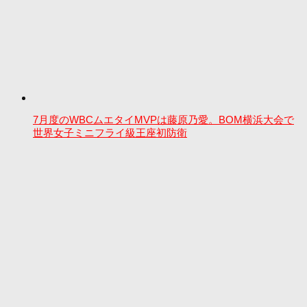
7月度のWBCムエタイMVPは藤原乃愛。BOM横浜大会で
世界女子ミニフライ級王座初防衛