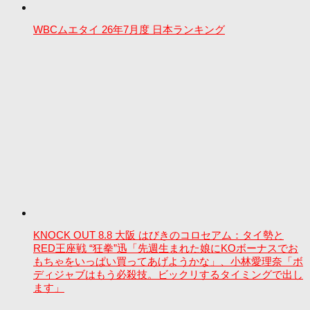
WBCムエタイ 26年7月度 日本ランキング
KNOCK OUT 8.8 大阪 はびきのコロセアム：タイ勢と
RED王座戦 “狂拳”迅「先週生まれた娘にKOボーナスでお
もちゃをいっぱい買ってあげようかな」、小林愛理奈「ボ
ディジャブはもう必殺技。ビックリするタイミングで出し
ます」