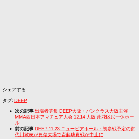
シェアする
タグ:
DEEP
次の記事
出場者募集 DEEP大阪・パンクラス大阪主催
MMA西日本アマチュア大会 12.14 大阪 此花区民一休ホー
ル
前の記事
DEEP 11.23 ニューピアホール：初参戦予定の御
代川敏志が負傷欠場で斎藤璃貴戦が中止に