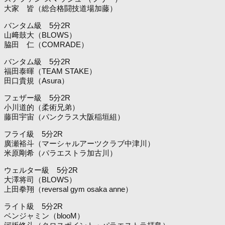
大家 皆（総合格闘技道場加藤）
バンタム級 5分2R
山﨑鼓大（BLOWS）
脇田 仁（COMRADE）
バンタム級 5分2R
福田泰暉（TEAM STAKE）
田口貴規（Asura）
フェザー級 5分2R
小川道的（柔術兄弟）
藤田宇宙（パンクラス大阪稲垣組）
フライ級 5分2R
廣瀬裕斗（マーシャルアーツクラブ中津川）
米原剛希（パラエストラ加古川）
ウェルター級 5分2R
大澤将司（BLOWS）
上田拳翔（reversal gym osaka anne）
ライト級 5分2R
ベンジャミン（blooM）