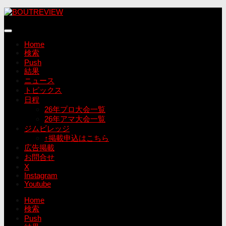
コ
ン
テ
ン
Home
ツ
検索
へ
Push
ス
結果
キ
ニュース
ッ
トピックス
プ
日程
26年プロ大会一覧
26年アマ大会一覧
ジムビレッジ
↑掲載申込はこちら
広告掲載
お問合せ
X
Instagram
Youtube
Home
検索
Push