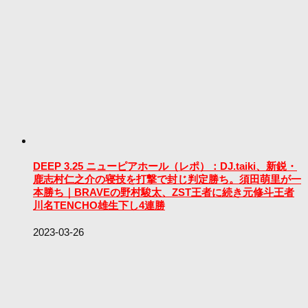
DEEP 3.25 ニューピアホール（レポ）：DJ.taiki、新鋭・
鹿志村仁之介の寝技を打撃で封じ判定勝ち。須田萌里が一
本勝ち｜BRAVEの野村駿太、ZST王者に続き元修斗王者
川名TENCHO雄生下し4連勝
2023-03-26