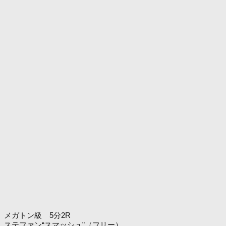
メガトン級 5分2R
ステファン“スマッシュ”（フリー）