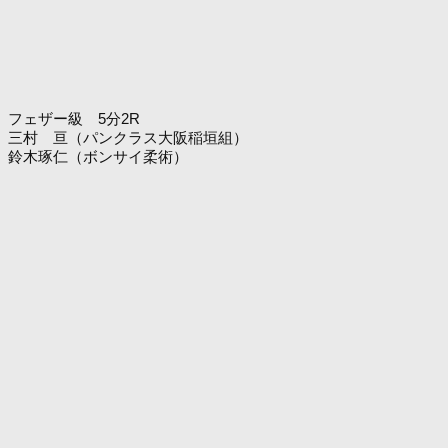
フェザー級 5分2R
三村 亘（パンクラス大阪稲垣組）
鈴木琢仁（ボンサイ柔術）