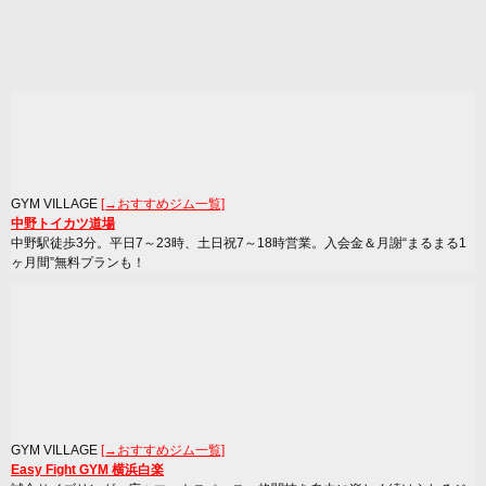
GYM VILLAGE
[→おすすめジム一覧]
中野トイカツ道場
中野駅徒歩3分。平日7～23時、土日祝7～18時営業。入会金＆月謝“まるまる1
ヶ月間”無料プランも！
GYM VILLAGE
[→おすすめジム一覧]
Easy Fight GYM 横浜白楽