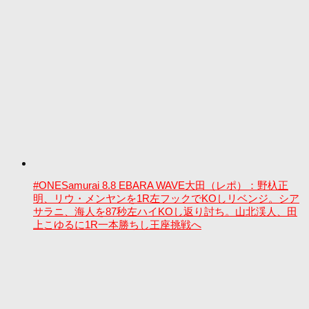
#ONESamurai 8.8 EBARA WAVE大田（レポ）：野杁正
明、リウ・メンヤンを1R左フックでKOしリベンジ。シア
サラニ、海人を87秒左ハイKOし返り討ち。山北渓人、田
上こゆるに1R一本勝ちし王座挑戦へ