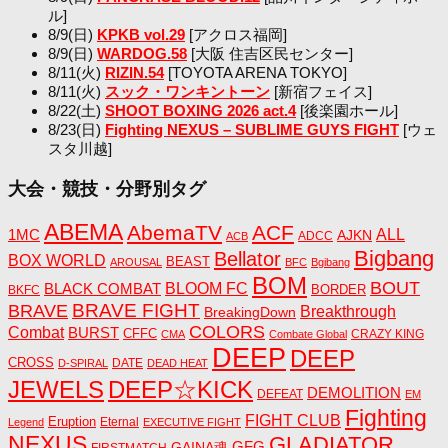
ル]
8/9(日)
KPKB vol.29
[アクロス福岡]
8/9(日)
WARDOG.58
[大阪 住吉区民センター]
8/11(火)
RIZIN.54
[TOYOTA ARENA TOKYO]
8/11(火)
スック・ワンキントーン
[新宿フェイス]
8/22(土)
SHOOT BOXING 2026 act.4
[後楽園ホール]
8/23(日)
Fighting NEXUS – SUBLIME GUYS FIGHT
[ウェ
スタ川越]
大会・競技・分野別タグ
ABEMA
AbemaTV
ACF
1MC
ALL
AJKN
ADCC
ACB
Bigbang
Bellator
BOX WORLD
BEAST
AROUSAL
BFC
Bgibang
BOM
BOUT
BLACK COMBAT
BLOOM FC
BORDER
BKFC
BRAVE FIGHT
BRAVE
Breakthrough
BreakingDown
COLORS
Combat
BURST
CFFC
CRAZY KING
CMA
Combate Global
DEEP
DEEP
CROSS
DATE
D-SPIRAL
DEAD HEAT
JEWELS
DEEP☆KICK
DEMOLITION
DEFEAT
EM
Fighting
FIGHT CLUB
Eruption
Eternal
Legend
EXECUTIVE FIGHT
NEXUS
GLADIATOR
GAINA魂
GFG
FIRSTMATCH