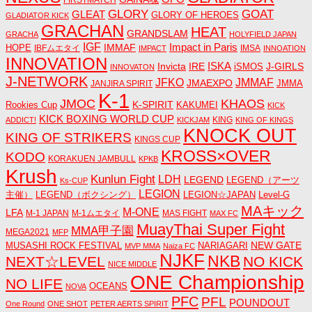
GLORY
GOAT
GLEAT
GLORY OF HEROES
GLADIATOR KICK
GRACHAN
HEAT
GRANDSLAM
GRACHA
HOLYFIELD JAPAN
IGF
Impact in Paris
IMMAF
HOPE
IBFムエタイ
IMSA
IMPACT
INNOATION
INNOVATION
ISKA
Invicta
IRE
J-GIRLS
iSMOS
INNOVATON
J-NETWORK
JMMAF
JFKO
JMAEXPO
JANJIRA SPIRIT
JMMA
K-1
JMOC
KHAOS
K-SPIRIT
Rookies Cup
KAKUMEI
KICK
KICK BOXING WORLD CUP
KING
ADDICT!
KICKJAM
KING OF KINGS
KNOCK OUT
KING OF STRIKERS
KINGS CUP
KROSS×OVER
KODO
KORAKUEN JAMBULL
KPKB
Krush
Kunlun Fight
LDH
LEGEND
LEGEND（アーツ
Ks-CUP
LEGION
主催）
LEGEND（ボクシング）
LEGION☆JAPAN
Level-G
MAキック
M-ONE
LFA
M-1 JAPAN
M-1ムエタイ
MAS FIGHT
MAX FC
MuayThai Super Fight
MMA甲子園
MEGA2021
MFP
NEW GATE
MUSASHI ROCK FESTIVAL
NARIAGARI
MVP MMA
Naiza FC
NJKF
NKB
NEXT☆LEVEL
NO KICK
NICE MIDDLE
ONE Championship
NO LIFE
OCEANS
NOVA
PFC
PFL
POUNDOUT
One Round
ONE SHOT
PETER AERTS SPIRIT