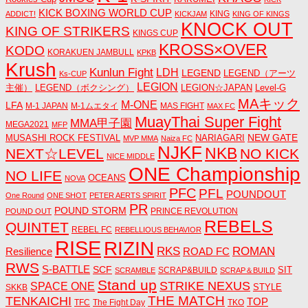
KICK BOXING WORLD CUP
KING
ADDICT!
KICKJAM
KING OF KINGS
KNOCK OUT
KING OF STRIKERS
KINGS CUP
KROSS×OVER
KODO
KORAKUEN JAMBULL
KPKB
Krush
Kunlun Fight
LDH
LEGEND
LEGEND（アーツ
Ks-CUP
LEGION
主催）
LEGEND（ボクシング）
LEGION☆JAPAN
Level-G
MAキック
M-ONE
LFA
M-1 JAPAN
M-1ムエタイ
MAS FIGHT
MAX FC
MuayThai Super Fight
MMA甲子園
MEGA2021
MFP
NEW GATE
MUSASHI ROCK FESTIVAL
NARIAGARI
MVP MMA
Naiza FC
NJKF
NKB
NEXT☆LEVEL
NO KICK
NICE MIDDLE
ONE Championship
NO LIFE
OCEANS
NOVA
PFC
PFL
POUNDOUT
One Round
ONE SHOT
PETER AERTS SPIRIT
PR
POUND STORM
PRINCE REVOLUTION
POUND OUT
REBELS
QUINTET
REBEL FC
REBELLIOUS BEHAVIOR
RISE
RIZIN
RKS
ROMAN
ROAD FC
Resilience
RWS
S-BATTLE
SCF
SIT
SCRAP&BUILD
SCRAMBLE
SCRAP＆BUILD
Stand up
STRIKE NEXUS
SPACE ONE
STYLE
SKKB
THE MATCH
TENKAICHI
TOP
TFC
The Fight Day
TKO