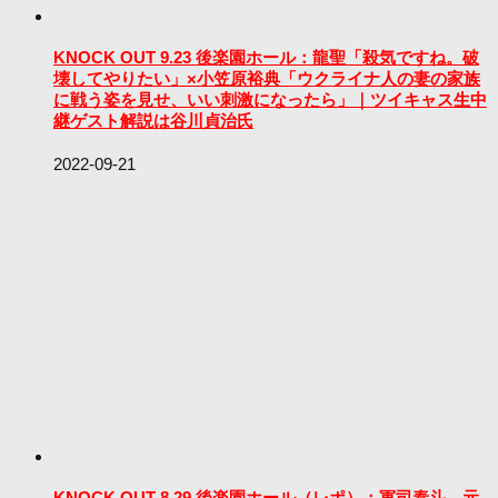
KNOCK OUT 9.23 後楽園ホール：龍聖「殺気ですね。破
壊してやりたい」×小笠原裕典「ウクライナ人の妻の家族
に戦う姿を見せ、いい刺激になったら」｜ツイキャス生中
継ゲスト解説は谷川貞治氏
2022-09-21
KNOCK OUT 8.29 後楽園ホール（レポ）：軍司泰斗、元