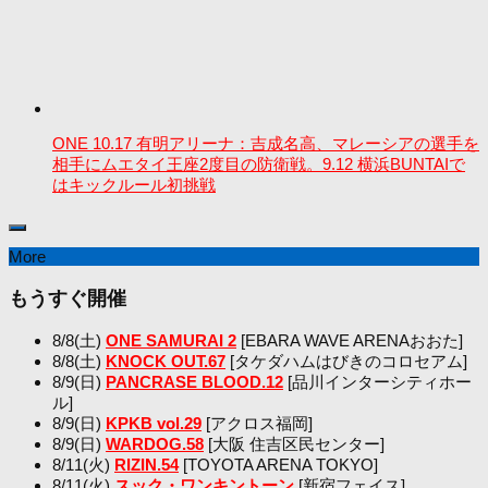
ONE 10.17 有明アリーナ：吉成名高、マレーシアの選手を
相手にムエタイ王座2度目の防衛戦。9.12 横浜BUNTAIで
はキックルール初挑戦
More
もうすぐ開催
8/8(土)
ONE SAMURAI 2
[EBARA WAVE ARENAおおた]
8/8(土)
KNOCK OUT.67
[タケダハムはびきのコロセアム]
8/9(日)
PANCRASE BLOOD.12
[品川インターシティホー
ル]
8/9(日)
KPKB vol.29
[アクロス福岡]
8/9(日)
WARDOG.58
[大阪 住吉区民センター]
8/11(火)
RIZIN.54
[TOYOTA ARENA TOKYO]
8/11(火)
スック・ワンキントーン
[新宿フェイス]