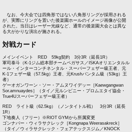
なお、今大会では四角形ではない八角形リングが採用される
が、実際にリングを置いた後楽園ホールのイメージ画像が公開
された。当日はレーザー光線など、通常の後楽園大会とは異な
る大がかりな演出が施される。
対戦カード
メインイベント RED 59kg契約 3分3R（延長1R）
軍司泰斗（K-1ジム総本部チームペガサス／ISKAオリエンタルル
ール・インターコンチネンタル・スーパーフェザー級王者、元
K-1フェザー級（57.5kg）王者、元Krushバンタム級（53kg）王
者）
ゲーオガンワーン・ソー・アムヌワイデッー［Kaewgangwan
Sor.amnuaydes］（タイ／元ルンピニー・プロムエタイ協会・
True4Uスーパーフェザー級王者）
RED ライト級（62.5kg）（ノンタイトル戦） 3分3R（延長
1R）
下地奏人（フリー）※RIOT GYMから所属変更
ゴンナパー・ウィラサクレック［Kongnapa Weerasakreck］
（タイ／ウィラサクレック・フェアテックスジム／KNOCK