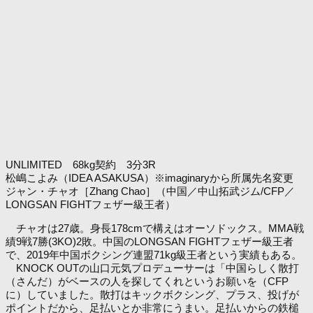
UNLIMITED 68kg契約 3分3R
松嶋こよみ（IDEA ASAKUSA）※imaginaryから所属先名変更
ジャン・チャオ［Zhang Chao］（中国／中山拓武ジム/CFP／
LONGSAN FIGHTフェザー級王者）
チャオは27歳。身長178cmで構えはオーソドックス。MMA戦
績9戦7勝(3KO)2敗。中国のLONGSAN FIGHTフェザー級王者
で、2019年中国ボクシング連盟71kg級王者という実績もある。
KNOCK OUTの山口元気プロデューサーは「中国らしく散打
（さんだ）がベースの人を探してくれというお願いを（CFP
に）していました。散打はキックボクシング、プラス、投げが
ポイントだから、足払いとか非常にうまい。足払いからの鉄槌