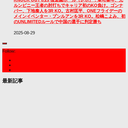
ルンピニー王者の肘打ちでキャリア初のKO負け。ゴンナ
パー、下地奏人を3R KO。古村匡平、ONEフライデーの
メインイベンター・プンルアンを3R KO。松嶋こよみ、初
のUNLIMITEDルールで中国の選手に判定勝ち
2025-08-29
Follow:
最新記事