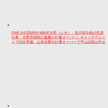
ONE 8.8 EBARA WAVE大田（レポ）：塩川琉斗戦の笠原
弘希、北野克樹戦の嵐舞が計量オーバーしキャッチウェイ
トで試合実施。山本歩夢の計量オーバーで平山諒戦は中止