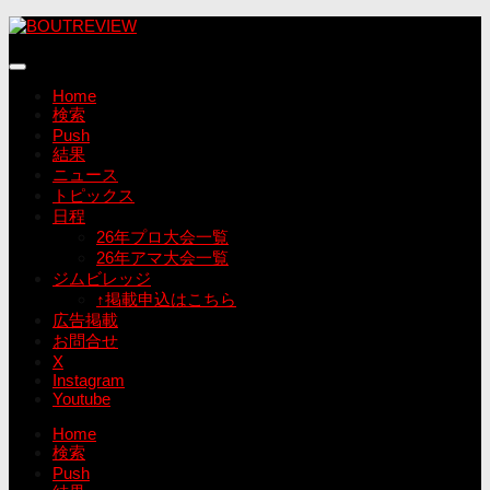
コ
ン
テ
ン
Home
ツ
検索
へ
Push
ス
結果
キ
ニュース
ッ
トピックス
プ
日程
26年プロ大会一覧
26年アマ大会一覧
ジムビレッジ
↑掲載申込はこちら
広告掲載
お問合せ
X
Instagram
Youtube
Home
検索
Push