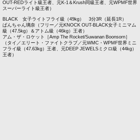
OUT-REDライト級王者、元K-1＆Krush同級王者、元WPMF世界
スーパーライト級王者）
BLACK 女子ライトフライ級（49kg） 3分3R（延長1R）
ぱんちゃん璃奈（フリー／元KNOCK OUT-BLACK女子ミニマム
級（47.5kg）＆アトム級（46kg）王者）
アム・ザ・ロケット［Amp The Rocket/Suwanan Boonsorn］
（タイ／エリート・ファイトクラブ／元WMC・WPMF世界ミニ
フライ級（47.63kg）王者、元DEEP JEWELSミクロ級（44kg）
王者）