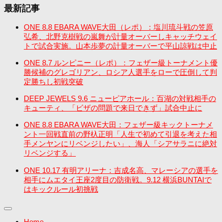
最新記事
ONE 8.8 EBARA WAVE大田（レポ）：塩川琉斗戦の笠原
弘希、北野克樹戦の嵐舞が計量オーバーしキャッチウェイ
トで試合実施。山本歩夢の計量オーバーで平山諒戦は中止
ONE 8.7 ルンピニー（レポ）：フェザー級トーナメント優
勝候補のグレゴリアン、ロシア人選手をローで圧倒して判
定勝ちし初戦突破
DEEP JEWELS 9.6 ニューピアホール：百湖の対戦相手の
キューティ、「ビザの問題で来日できず」試合中止に
ONE 8.8 EBARA WAVE大田：フェザー級キックトーナメ
ント一回戦直前の野杁正明「人生で初めて引退を考えた相
手メンヤンにリベンジしたい」、海人「シアサラニに絶対
リベンジする」
ONE 10.17 有明アリーナ：吉成名高、マレーシアの選手を
相手にムエタイ王座2度目の防衛戦。9.12 横浜BUNTAIで
はキックルール初挑戦
Home