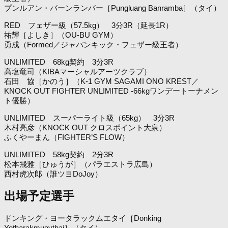
プンルアン・バーンランバー［Pungluang Banramba］（タイ）
RED フェザー級（57.5kg） 3分3R（延長1R）
祐輝［よしき］（OU-BU GYM）
勇成（Formed／ジャパンキック・フェザー級王者）
UNLIMITED 68kg契約 3分3R
高塩竜司（KIBAマーシャルアーツクラブ）
石田 協［かのう］（K-1 GYM SAGAMI ONO KREST／
KNOCK OUT FIGHTER UNLIMITED -66kgワンデートーナメン
ト優勝）
UNLIMITED スーパーライト級（65kg） 3分3R
木村亮彦（KNOCK OUT クロスポイント大泉）
ふくやーまん（FIGHTER’S FLOW）
UNLIMITED 58kg契約 2分3R
松本飛雅［ひゅうが］（パラエストラ広島）
西村虎次郎（誰ツヨDoJoy）
出場予定選手
ドンキング・ヨータラックムエタイ［Donking
Yotharakmuaythai］（タイ）