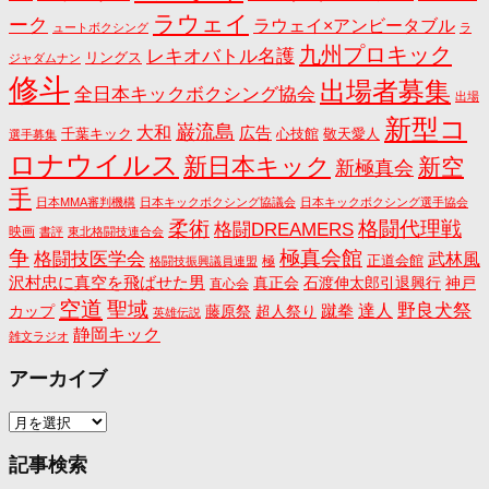
ラウェイ
ーク
ラウェイ×アンビータブル
ュートボクシング
ラ
九州プロキック
レキオバトル名護
リングス
ジャダムナン
修斗
出場者募集
全日本キックボクシング協会
出場
新型コ
巌流島
大和
広告
千葉キック
心技館
敬天愛人
選手募集
ロナウイルス
新日本キック
新空
新極真会
手
日本MMA審判機構
日本キックボクシング協議会
日本キックボクシング選手協会
格闘代理戦
柔術
格闘DREAMERS
映画
書評
東北格闘技連合会
争
極真会館
格闘技医学会
武林風
正道会館
極
格闘技振興議員連盟
沢村忠に真空を飛ばせた男
真正会
石渡伸太郎引退興行
神戸
直心会
空道
聖域
野良犬祭
蹴拳
達人
カップ
藤原祭
超人祭り
英雄伝説
静岡キック
雑文ラジオ
アーカイブ
ア
ー
カ
記事検索
イ