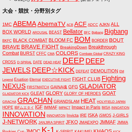
大会・競技・分野別タグ
ABEMA
AbemaTV
ACF
1MC
ALL
AJKN
ADCC
ACB
Bigbang
Bellator
BOX WORLD
BEAST
AROUSAL
BFC
Bgibang
BOM
BOUT
BLACK COMBAT
BLOOM FC
BORDER
BKFC
BRAVE FIGHT
BRAVE
Breakthrough
BreakingDown
COLORS
Combat
BURST
CFFC
CRAZY KING
CMA
Combate Global
DEEP
DEEP
CROSS
DATE
D-SPIRAL
DEAD HEAT
JEWELS
DEEP☆KICK
DEMOLITION
DEFEAT
EM
Fighting
FIGHT CLUB
Eruption
Eternal
Legend
EXECUTIVE FIGHT
NEXUS
GLADIATOR
GAINA魂
GFG
FIRSTMATCH
GLORY
GOAT
GLEAT
GLORY OF HEROES
GLADIATOR KICK
GRACHAN
HEAT
GRANDSLAM
GRACHA
HOLYFIELD JAPAN
IGF
Impact in Paris
IMMAF
HOPE
IBFムエタイ
IMSA
IMPACT
INNOATION
INNOVATION
ISKA
Invicta
IRE
J-GIRLS
iSMOS
INNOVATON
J-NETWORK
JMMAF
JFKO
JMAEXPO
JANJIRA SPIRIT
JMMA
K-1
JMOC
KHAOS
K-SPIRIT
Rookies Cup
KAKUMEI
KICK