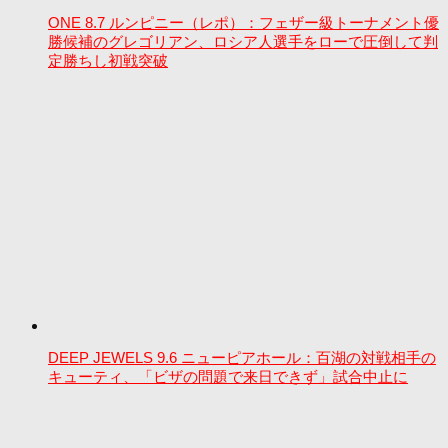
ONE 8.7 ルンピニー（レポ）：フェザー級トーナメント優
勝候補のグレゴリアン、ロシア人選手をローで圧倒して判
定勝ちし初戦突破
DEEP JEWELS 9.6 ニューピアホール：百湖の対戦相手の
キューティ、「ビザの問題で来日できず」試合中止に