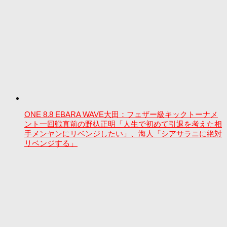
ONE 8.8 EBARA WAVE大田：フェザー級キックトーナメ
ント一回戦直前の野杁正明「人生で初めて引退を考えた相
手メンヤンにリベンジしたい」、海人「シアサラニに絶対
リベンジする」