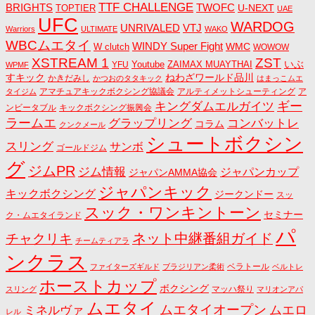
TTF CHALLENGE
BRIGHTS
TWOFC
U-NEXT
TOPTIER
UAE
UFC
WARDOG
UNRIVALED
VTJ
Warriors
ULTIMATE
WAKO
WBCムエタイ
WINDY Super Fight
WMC
W clutch
WOWOW
ZST
XSTREAM 1
いぶ
Youtube
ZAIMAX MUAYTHAI
YFU
WPMF
すキック
ねわざワールド品川
かきだみし
かつおのタタキック
はまっこムエ
アマチュアキックボクシング協議会
アルティメットシューティング
ア
タイジム
キングダムエルガイツ
ギー
ンビータブル
キックボクシング振興会
ラームエ
コンバットレ
グラップリング
コラム
クンクメール
シュートボクシン
スリング
サンボ
ゴールドジム
グ
ジムPR
ジム情報
ジャパンカップ
ジャパンAMMA協会
ジャパンキック
キックボクシング
ジークンドー
スッ
スック・ワンキントーン
セミナー
ク・ムエタイランド
パ
ネット中継番組ガイド
チャクリキ
チームティアラ
ンクラス
ベラトール
ファイターズギルド
ブラジリアン柔術
ベルトレ
ホーストカップ
ボクシング
マッハ祭り
スリング
マリオンアパ
ムエタイ
ムエタイオープン
ミネルヴァ
ムエロ
レル