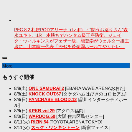
PFC 8.2 札幌PODアリーナ（レポ）：“闘うお巡りさん”森
永ユキト、1R一本勝ちでバンタム級王座防衛。ジェイ
ク・ウィルキンスがフェザー級、能登崇がウェルター級王
者に。山本喧一代表「PFCを後楽園ホールでやりたい」
More
もうすぐ開催
8/8(土)
ONE SAMURAI 2
[EBARA WAVE ARENAおおた]
8/8(土)
KNOCK OUT.67
[タケダハムはびきのコロセアム]
8/9(日)
PANCRASE BLOOD.12
[品川インターシティホー
ル]
8/9(日)
KPKB vol.29
[アクロス福岡]
8/9(日)
WARDOG.58
[大阪 住吉区民センター]
8/11(火)
RIZIN.54
[TOYOTA ARENA TOKYO]
8/11(火)
スック・ワンキントーン
[新宿フェイス]