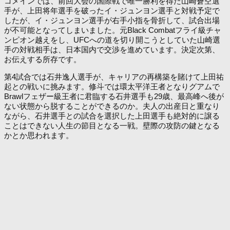
コメインでは、前回大会の国際戦で唯一勝利を得た山崎蒼空選
手が、上田将年選手を破ったイ・ジュンヨン選手と対戦予定で
したが、イ・ジュンヨン選手が右手小指を骨折して、試合出場
が不可能となってしまいました。元Black Combatフライ級チャ
ンピオン越えをし、UFCへの道を切り開こうとしていた山崎選
手の対戦相手は、日本国内で交渉を進めています。決定次第、
お伝えする所存です。
第4試合では石井逸人選手が、キャリアの再構築を賭けて上田祐
起との戦いに挑みます。修斗では環太平洋王者となりグアムで
Brawlフェザー級王者に君臨する石井選手も29歳、最高峰へ後が
ない状態から脱することができるのか。夫人の出産日と重なり
ながら、石井選手との試合を選択した上田選手も絶対的に譲る
ことはできない人生の節目となる一戦。壁際の攻防の鍵となる
かとか思われます。