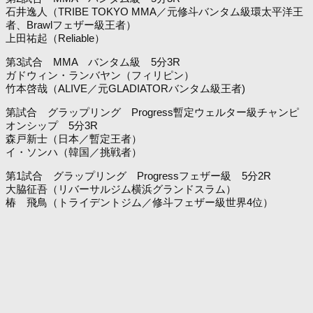
石井逸人（TRIBE TOKYO MMA／元修斗バンタム級環太平洋王
者、Brawlフェザー級王者）
上田祐起（Reliable）
第3試合 MMA バンタム級 5分3R
ガドウィン・ランバヤン（フィリピン）
竹本啓哉（ALIVE／元GLADIATORバンタム級王者)
第試合 グラップリング Progress暫定ウェルター級チャンピ
オンシップ 5分3R
森戸新士（日本／暫定王者）
イ・ソンハ（韓国／挑戦者）
第1試合 グラップリング Progressフェザー級 5分2R
大脇征吾（リバーサルジム横浜グランドスラム）
椿 飛鳥（トライデントジム／修斗フェザー級世界4位）