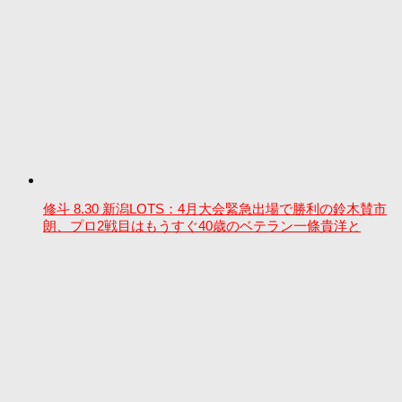
修斗 8.30 新潟LOTS：4月大会緊急出場で勝利の鈴木賛市
朗、プロ2戦目はもうすぐ40歳のベテラン一條貴洋と