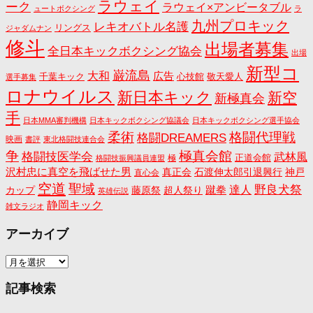
ラウェイ
ーク
ラウェイ×アンビータブル
ュートボクシング
ラ
九州プロキック
レキオバトル名護
リングス
ジャダムナン
修斗
出場者募集
全日本キックボクシング協会
出場
新型コ
巌流島
大和
広告
千葉キック
心技館
敬天愛人
選手募集
ロナウイルス
新日本キック
新空
新極真会
手
日本MMA審判機構
日本キックボクシング協議会
日本キックボクシング選手協会
格闘代理戦
柔術
格闘DREAMERS
映画
書評
東北格闘技連合会
争
極真会館
格闘技医学会
武林風
正道会館
極
格闘技振興議員連盟
沢村忠に真空を飛ばせた男
真正会
石渡伸太郎引退興行
神戸
直心会
空道
聖域
野良犬祭
蹴拳
達人
カップ
藤原祭
超人祭り
英雄伝説
静岡キック
雑文ラジオ
アーカイブ
ア
ー
カ
記事検索
イ