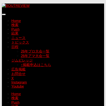
コ
ン
テ
ン
Home
ツ
検索
へ
Push
ス
結果
キ
ニュース
ッ
トピックス
プ
日程
26年プロ大会一覧
26年アマ大会一覧
ジムビレッジ
↑掲載申込はこちら
広告掲載
お問合せ
X
Instagram
Youtube
Home
検索
Push