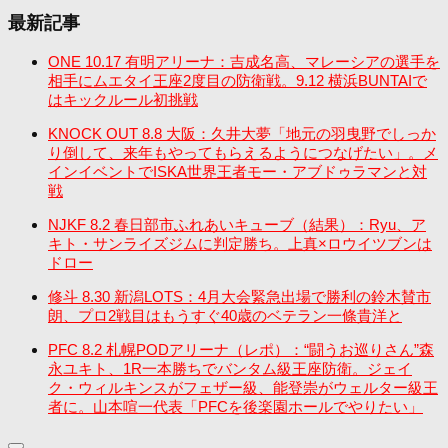
最新記事
ONE 10.17 有明アリーナ：吉成名高、マレーシアの選手を
相手にムエタイ王座2度目の防衛戦。9.12 横浜BUNTAIで
はキックルール初挑戦
KNOCK OUT 8.8 大阪：久井大夢「地元の羽曳野でしっか
り倒して、来年もやってもらえるようにつなげたい」。メ
インイベントでISKA世界王者モー・アブドゥラマンと対
戦
NJKF 8.2 春日部市ふれあいキューブ（結果）：Ryu、ア
キト・サンライズジムに判定勝ち。上真×ロウイツブンは
ドロー
修斗 8.30 新潟LOTS：4月大会緊急出場で勝利の鈴木賛市
朗、プロ2戦目はもうすぐ40歳のベテラン一條貴洋と
PFC 8.2 札幌PODアリーナ（レポ）：“闘うお巡りさん”森
永ユキト、1R一本勝ちでバンタム級王座防衛。ジェイ
ク・ウィルキンスがフェザー級、能登崇がウェルター級王
者に。山本喧一代表「PFCを後楽園ホールでやりたい」