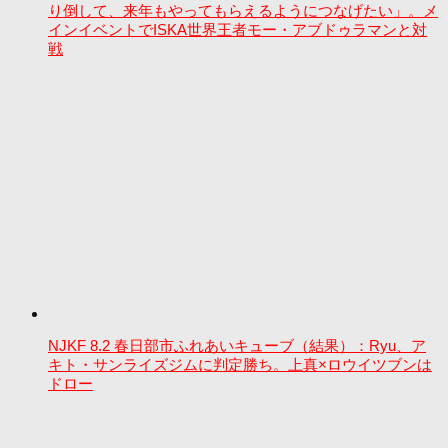
り倒して、来年もやってもらえるようにつなげたい」。メ
インイベントでISKA世界王者モー・アブドゥラマンと対
戦
NJKF 8.2 春日部市ふれあいキューブ（結果）：Ryu、ア
キト・サンライズジムに判定勝ち。上真×ロウイツブンは
ドロー