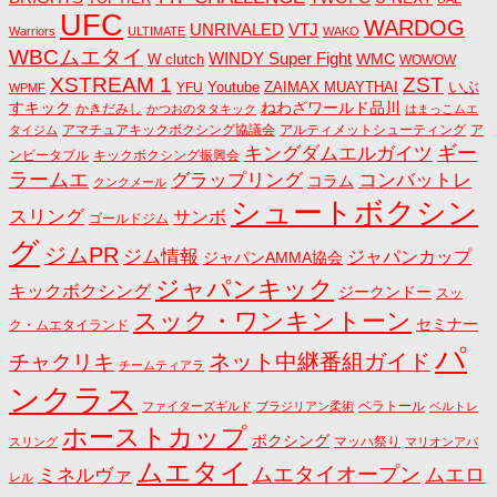
UFC
WARDOG
UNRIVALED
VTJ
Warriors
ULTIMATE
WAKO
WBCムエタイ
WINDY Super Fight
WMC
W clutch
WOWOW
ZST
XSTREAM 1
いぶ
Youtube
ZAIMAX MUAYTHAI
YFU
WPMF
すキック
ねわざワールド品川
かきだみし
かつおのタタキック
はまっこムエ
アマチュアキックボクシング協議会
アルティメットシューティング
ア
タイジム
キングダムエルガイツ
ギー
ンビータブル
キックボクシング振興会
ラームエ
コンバットレ
グラップリング
コラム
クンクメール
シュートボクシン
スリング
サンボ
ゴールドジム
グ
ジムPR
ジム情報
ジャパンカップ
ジャパンAMMA協会
ジャパンキック
キックボクシング
ジークンドー
スッ
スック・ワンキントーン
セミナー
ク・ムエタイランド
パ
ネット中継番組ガイド
チャクリキ
チームティアラ
ンクラス
ベラトール
ファイターズギルド
ブラジリアン柔術
ベルトレ
ホーストカップ
ボクシング
マッハ祭り
スリング
マリオンアパ
ムエタイ
ムエタイオープン
ミネルヴァ
ムエロ
レル