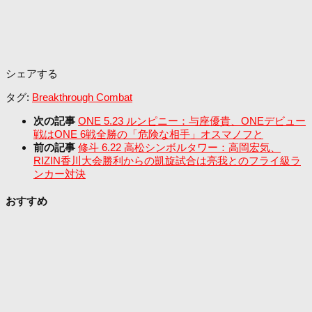
シェアする
タグ:
Breakthrough Combat
次の記事
ONE 5.23 ルンピニー：与座優貴、ONEデビュー
戦はONE 6戦全勝の「危険な相手」オスマノフと
前の記事
修斗 6.22 高松シンボルタワー：高岡宏気、
RIZIN香川大会勝利からの凱旋試合は亮我とのフライ級ラ
ンカー対決
おすすめ