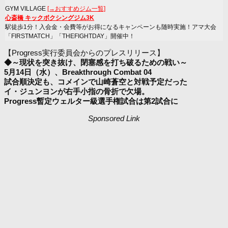
GYM VILLAGE
[→おすすめジム一覧]
心斎橋 キックボクシングジム3K
駅徒歩1分！入会金・会費等がお得になるキャンペーンも随時実施！アマ大会
「FIRSTMATCH」「THEFIGHTDAY」開催中！
【Progress実行委員会からのプレスリリース】
◆～現状を突き抜け、閉塞感を打ち破るための戦い～
5月14日（水）、Breakthrough Combat 04
試合順決定も、コメインで山崎蒼空と対戦予定だった
イ・ジュンヨンが右手小指の骨折で欠場。
Progress暫定ウェルター級選手権試合は第2試合に
Sponsored Link