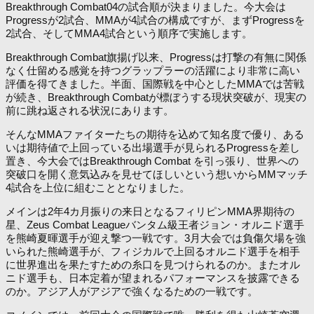
Breakthrough Combat04の試合順が決まりました。今大会は
Progressが2試合、MMAが4試合の構成ですが、まずProgressを
2試合、そしてMMA4試合という順序で実施します。
Breakthrough Combat旗揚げ以来、Progressは打撃の有無に関係
なく仕留める感覚を持つグラップラーの活躍により非常に高い
評価を得てきました。半面、国際戦を中心としたMMAでは苦戦
が続き、Breakthrough Combatが標ぼうする現状突破が、現実の
前に跳ね返される状況にあります。
そんなMMAファイターたちの期待を込めて知名度で優り、ある
いは期待値で上回っている出場選手が見られるProgressを差し
置き、今大会ではBreakthrough Combat を引っ張り、世界への
突破口を開く意気込みを見せてほしいという想いからMMマッチ
4試合を上位に組むこととなりました。
メインは2年4カ月振りの来日となるフィリピンMMA界期待の
星、Zeus Combat Leagueバンタム級王者ジョン・オルニド選手
を熊崎夏暉選手が迎え撃つ一戦です。3月大会では負傷欠場を強
いられた熊崎選手が、フィジカルで上回るオルニド選手を相手
に世界進出を果たすための糸口を見つけられるのか。またオル
ニド選手も、日本定着が望まれるパフォーマンスを披露できる
のか。アジア人がアジアで強くなるための一戦です。