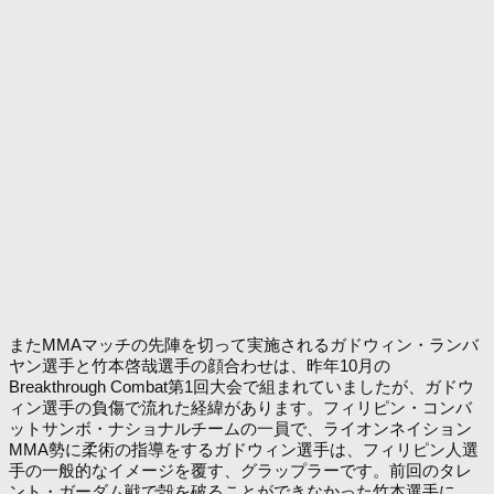
またMMAマッチの先陣を切って実施されるガドウィン・ランバ
ヤン選手と竹本啓哉選手の顔合わせは、昨年10月の
Breakthrough Combat第1回大会で組まれていましたが、ガドウ
ィン選手の負傷で流れた経緯があります。フィリピン・コンバ
ットサンボ・ナショナルチームの一員で、ライオンネイション
MMA勢に柔術の指導をするガドウィン選手は、フィリピン人選
手の一般的なイメージを覆す、グラップラーです。前回のタレ
ント・ガーダム戦で殻を破ることができなかった竹本選手に