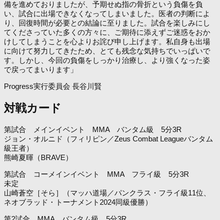
備を進めておりましたが、予期せぬ指の骨折という負傷を負
い、試合に出場できなくなってしまいました。医者の判断によ
り、回復時間が必要との結論に至りました。試合を楽しみにし
てくださっていた多くの方々に、ご期待に添えずご迷惑をおか
けしてしまうことを心よりお詫び申し上げます。私自身も出場
に向けて努力してきたため、とても残念な気持ちでいっぱいで
す。しかし、今回の負傷をしっかり治療し、より強くなった姿
で戻ってまいります」
Progress実行委員会 長谷川賢
対戦カード
第試合 メインイベント MMA バンタム級 5分3R
ジョン・オルニド（フィリピン／Zeus Combat Leagueバンタム
級王者）
熊崎夏暉（BRAVE）
第試合 コーメインイベント MMA フライ級 5分3R
未定
山崎蒼空［そら］（マッハ道場／パンクラス・フライ級11位、
ネオブラッド・トーナメント2024同級優勝）
第2試合 MMA バンタム級 5分3R