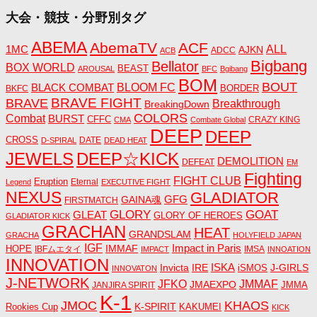
大会・競技・分野別タグ
ABEMA
AbemaTV
ACF
1MC
ALL
AJKN
ADCC
ACB
Bigbang
Bellator
BOX WORLD
BEAST
AROUSAL
BFC
Bgibang
BOM
BOUT
BLACK COMBAT
BLOOM FC
BORDER
BKFC
BRAVE FIGHT
BRAVE
Breakthrough
BreakingDown
COLORS
Combat
BURST
CFFC
CRAZY KING
CMA
Combate Global
DEEP
DEEP
CROSS
DATE
D-SPIRAL
DEAD HEAT
JEWELS
DEEP☆KICK
DEMOLITION
DEFEAT
EM
Fighting
FIGHT CLUB
Eruption
Eternal
Legend
EXECUTIVE FIGHT
NEXUS
GLADIATOR
GAINA魂
GFG
FIRSTMATCH
GLORY
GOAT
GLEAT
GLORY OF HEROES
GLADIATOR KICK
GRACHAN
HEAT
GRANDSLAM
GRACHA
HOLYFIELD JAPAN
IGF
Impact in Paris
IMMAF
HOPE
IBFムエタイ
IMSA
IMPACT
INNOATION
INNOVATION
ISKA
Invicta
IRE
J-GIRLS
iSMOS
INNOVATON
J-NETWORK
JMMAF
JFKO
JMAEXPO
JANJIRA SPIRIT
JMMA
K-1
JMOC
KHAOS
K-SPIRIT
Rookies Cup
KAKUMEI
KICK