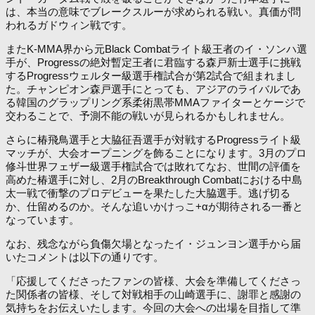
は、本当の意味でブレークスルーが求められる戦い。真価が問
われるガドウィン戦です。
またK-MMA界から元Black Combatライト級王者のイ・ソンハ選
手が、Progressの絶対暫定王者に君臨する森戸新士選手に挑戦
するProgressウェルター級選手権試合が第2試合で組まれまし
た。チャンピオン森戸選手にとっても、アジアのライバルであ
る韓国のグラップリング系柔術黒帯MMAファイターとケージで
交わることで、予測不能の戦いが見られるかもしれません。
さらに椿飛鳥選手と大脇征吾選手が対戦するProgressライト級
マッチが、大会オープニングを飾ることになります。3月のプロ
修斗世界フェザー級選手権試合では敗れてなお、世間の評価を
高めた椿選手に対し、2月のBreakthrough Combatにおける中島
太一戦で衝撃のプロデビューを果たした大脇選手。逃げ切る
か、仕留めるのか。そんな追いかけっこ+αが期待される一番と
なっています。
なお、残念ながら負傷欠場となったイ・ジュンヨン選手から届
いたコメントは以下の通りです。
「応援してくださったファンの皆様、大会を準備してくださっ
た関係者の皆様、そして対戦相手の山崎選手に、謝罪と感謝の
気持ちをお伝えいたします。今回の大会への出場を目指して準