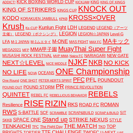
KICK BOXING WORLD CUP
KING
ADDICT!
KICKJAM
KING OF KINGS
KNOCK OUT
KING OF STRIKERS
KINGS CUP
KROSS×OVER
KODO
KORAKUEN JAMBULL
KPKB
Krush
Kunlun Fight
LDH
LEGEND
LEGEND（アーツ
Ks-CUP
LEGION
主催）
LEGEND（ボクシング）
LEGION☆JAPAN
Level-G
MAキック
M-ONE
LFA
M-1 JAPAN
M-1ムエタイ
MAS FIGHT
MAX FC
MuayThai Super Fight
MMA甲子園
MEGA2021
MFP
NEW GATE
MUSASHI ROCK FESTIVAL
NARIAGARI
MVP MMA
Naiza FC
NJKF
NKB
NEXT☆LEVEL
NO KICK
NICE MIDDLE
ONE Championship
NO LIFE
OCEANS
NOVA
PFC
PFL
POUNDOUT
One Round
ONE SHOT
PETER AERTS SPIRIT
PR
POUND STORM
PRINCE REVOLUTION
POUND OUT
REBELS
QUINTET
REBEL FC
REBELLIOUS BEHAVIOR
RISE
RIZIN
RKS
ROMAN
ROAD FC
Resilience
RWS
S-BATTLE
SCF
SIT
SCRAP&BUILD
SCRAMBLE
SCRAP＆BUILD
Stand up
STRIKE NEXUS
SPACE ONE
STYLE
SKKB
THE MATCH
TENKAICHI
TOP
TFC
The Fight Day
TKO
TTF CHALLENGE
BRIGHTS
TWOFC
U-NEXT
TOPTIER
UAE