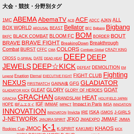
大会・競技・分野別タグ
ABEMA
AbemaTV
ACF
1MC
ALL
AJKN
ADCC
ACB
Bigbang
Bellator
BOX WORLD
BEAST
AROUSAL
BFC
Bgibang
BOM
BOUT
BLACK COMBAT
BLOOM FC
BORDER
BKFC
BRAVE FIGHT
BRAVE
Breakthrough
BreakingDown
COLORS
Combat
BURST
CFFC
CRAZY KING
CMA
Combate Global
DEEP
DEEP
CROSS
DATE
D-SPIRAL
DEAD HEAT
JEWELS
DEEP☆KICK
DEMOLITION
DEFEAT
EM
Fighting
FIGHT CLUB
Eruption
Eternal
Legend
EXECUTIVE FIGHT
NEXUS
GLADIATOR
GAINA魂
GFG
FIRSTMATCH
GLORY
GOAT
GLEAT
GLORY OF HEROES
GLADIATOR KICK
GRACHAN
HEAT
GRANDSLAM
GRACHA
HOLYFIELD JAPAN
IGF
Impact in Paris
IMMAF
HOPE
IBFムエタイ
IMSA
IMPACT
INNOATION
INNOVATION
ISKA
Invicta
IRE
J-GIRLS
iSMOS
INNOVATON
J-NETWORK
JMMAF
JFKO
JMAEXPO
JANJIRA SPIRIT
JMMA
K-1
JMOC
KHAOS
K-SPIRIT
Rookies Cup
KAKUMEI
KICK