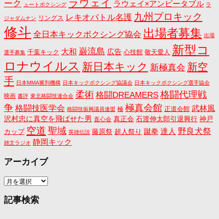
ラウェイ
ーク
ラウェイ×アンビータブル
ュートボクシング
ラ
九州プロキック
レキオバトル名護
リングス
ジャダムナン
修斗
出場者募集
全日本キックボクシング協会
出場
新型コ
巌流島
大和
広告
千葉キック
心技館
敬天愛人
選手募集
ロナウイルス
新日本キック
新空
新極真会
手
日本MMA審判機構
日本キックボクシング協議会
日本キックボクシング選手協会
格闘代理戦
柔術
格闘DREAMERS
映画
書評
東北格闘技連合会
争
極真会館
格闘技医学会
武林風
正道会館
極
格闘技振興議員連盟
沢村忠に真空を飛ばせた男
真正会
石渡伸太郎引退興行
神戸
直心会
空道
聖域
野良犬祭
蹴拳
達人
カップ
藤原祭
超人祭り
英雄伝説
静岡キック
雑文ラジオ
アーカイブ
ア
ー
カ
記事検索
イ
ブ