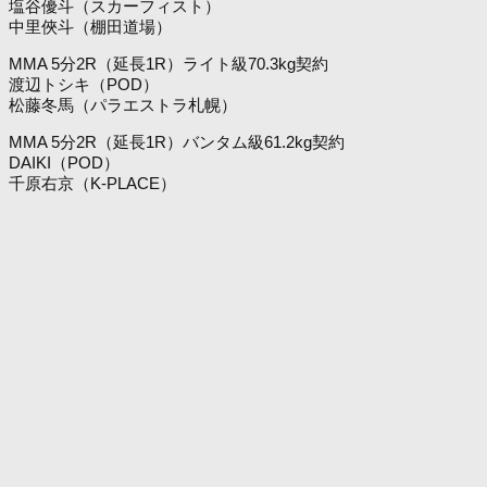
塩谷優斗（スカーフィスト）
中里俠斗（棚田道場）
MMA 5分2R（延長1R）ライト級70.3kg契約
渡辺トシキ（POD）
松藤冬馬（パラエストラ札幌）
MMA 5分2R（延長1R）バンタム級61.2kg契約
DAIKI（POD）
千原右京（K-PLACE）