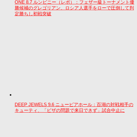
ONE 8.7 ルンピニー（レポ）：フェザー級トーナメント優
勝候補のグレゴリアン、ロシア人選手をローで圧倒して判
定勝ちし初戦突破
DEEP JEWELS 9.6 ニューピアホール：百湖の対戦相手の
キューティ、「ビザの問題で来日できず」試合中止に