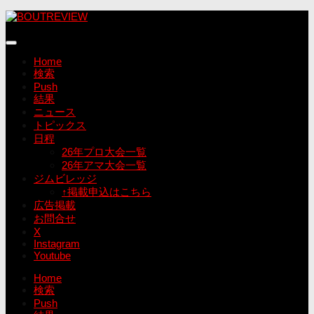
コ
ン
テ
ン
Home
ツ
検索
へ
Push
ス
結果
キ
ニュース
ッ
トピックス
プ
日程
26年プロ大会一覧
26年アマ大会一覧
ジムビレッジ
↑掲載申込はこちら
広告掲載
お問合せ
X
Instagram
Youtube
Home
検索
Push