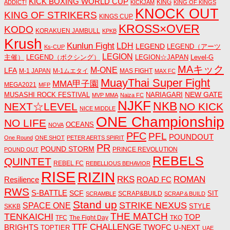
KICK BOXING WORLD CUP
KING
ADDICT!
KICKJAM
KING OF KINGS
KNOCK OUT
KING OF STRIKERS
KINGS CUP
KROSS×OVER
KODO
KORAKUEN JAMBULL
KPKB
Krush
Kunlun Fight
LDH
LEGEND
LEGEND（アーツ
Ks-CUP
LEGION
主催）
LEGEND（ボクシング）
LEGION☆JAPAN
Level-G
MAキック
M-ONE
LFA
M-1 JAPAN
M-1ムエタイ
MAS FIGHT
MAX FC
MuayThai Super Fight
MMA甲子園
MEGA2021
MFP
NEW GATE
MUSASHI ROCK FESTIVAL
NARIAGARI
MVP MMA
Naiza FC
NJKF
NKB
NEXT☆LEVEL
NO KICK
NICE MIDDLE
ONE Championship
NO LIFE
OCEANS
NOVA
PFC
PFL
POUNDOUT
One Round
ONE SHOT
PETER AERTS SPIRIT
PR
POUND STORM
PRINCE REVOLUTION
POUND OUT
REBELS
QUINTET
REBEL FC
REBELLIOUS BEHAVIOR
RISE
RIZIN
RKS
ROMAN
ROAD FC
Resilience
RWS
S-BATTLE
SCF
SIT
SCRAP&BUILD
SCRAMBLE
SCRAP＆BUILD
Stand up
STRIKE NEXUS
SPACE ONE
STYLE
SKKB
THE MATCH
TENKAICHI
TOP
TFC
The Fight Day
TKO
TTF CHALLENGE
BRIGHTS
TWOFC
U-NEXT
TOPTIER
UAE