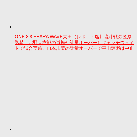
ONE 8.8 EBARA WAVE大田（レポ）：塩川琉斗戦の笠原
弘希、北野克樹戦の嵐舞が計量オーバーしキャッチウェイ
トで試合実施。山本歩夢の計量オーバーで平山諒戦は中止