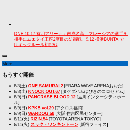
ONE 10.17 有明アリーナ：吉成名高、マレーシアの選手を
相手にムエタイ王座2度目の防衛戦。9.12 横浜BUNTAIで
はキックルール初挑戦
More
もうすぐ開催
8/8(土)
ONE SAMURAI 2
[EBARA WAVE ARENAおおた]
8/8(土)
KNOCK OUT.67
[タケダハムはびきのコロセアム]
8/9(日)
PANCRASE BLOOD.12
[品川インターシティホー
ル]
8/9(日)
KPKB vol.29
[アクロス福岡]
8/9(日)
WARDOG.58
[大阪 住吉区民センター]
8/11(火)
RIZIN.54
[TOYOTA ARENA TOKYO]
8/11(火)
スック・ワンキントーン
[新宿フェイス]