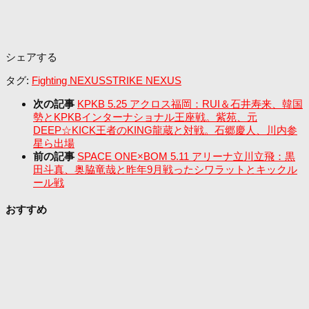
シェアする
タグ:
Fighting NEXUS
STRIKE NEXUS
次の記事
KPKB 5.25 アクロス福岡：RUI＆石井寿来、韓国
勢とKPKBインターナショナル王座戦。紫苑、元
DEEP☆KICK王者のKING龍蔵と対戦。石郷慶人、川内参
星ら出場
前の記事
SPACE ONE×BOM 5.11 アリーナ立川立飛：黒
田斗真、奥脇竜哉と昨年9月戦ったシワラットとキックル
ール戦
おすすめ