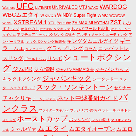
UFC
WARDOG
UNRIVALED
VTJ
Warriors
ULTIMATE
WAKO
WBCムエタイ
WINDY Super Fight
WMC
W clutch
WOWOW
ZST
XSTREAM 1
いぶ
Youtube
ZAIMAX MUAYTHAI
YFU
WPMF
すキック
ねわざワールド品川
かきだみし
かつおのタタキック
はまっこムエ
アマチュアキックボクシング協議会
アルティメットシューティング
ア
タイジム
キングダムエルガイツ
ギー
ンビータブル
キックボクシング振興会
ラームエ
コンバットレ
グラップリング
コラム
クンクメール
シュートボクシン
スリング
サンボ
ゴールドジム
グ
ジムPR
ジム情報
ジャパンカップ
ジャパンAMMA協会
ジャパンキック
キックボクシング
ジークンドー
スッ
スック・ワンキントーン
セミナー
ク・ムエタイランド
パ
ネット中継番組ガイド
チャクリキ
チームティアラ
ンクラス
ベラトール
ファイターズギルド
ブラジリアン柔術
ベルトレ
ホーストカップ
ボクシング
マッハ祭り
スリング
マリオンアパ
ムエタイ
ムエタイオープン
ミネルヴァ
ムエロ
レル