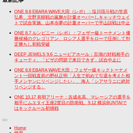
最新記事
ONE 8.8 EBARA WAVE大田（レポ）：塩川琉斗戦の笠原
弘希、北野克樹戦の嵐舞が計量オーバーしキャッチウェイ
トで試合実施。山本歩夢の計量オーバーで平山諒戦は中止
ONE 8.7 ルンピニー（レポ）：フェザー級トーナメント優
勝候補のグレゴリアン、ロシア人選手をローで圧倒して判
定勝ちし初戦突破
DEEP JEWELS 9.6 ニューピアホール：百湖の対戦相手の
キューティ、「ビザの問題で来日できず」試合中止に
ONE 8.8 EBARA WAVE大田：フェザー級キックトーナメ
ント一回戦直前の野杁正明「人生で初めて引退を考えた相
手メンヤンにリベンジしたい」、海人「シアサラニに絶対
リベンジする」
ONE 10.17 有明アリーナ：吉成名高、マレーシアの選手を
相手にムエタイ王座2度目の防衛戦。9.12 横浜BUNTAIで
はキックルール初挑戦
Home
検索