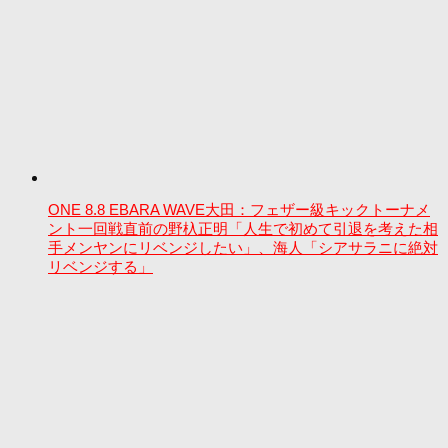
ONE 8.8 EBARA WAVE大田：フェザー級キックトーナメ
ント一回戦直前の野杁正明「人生で初めて引退を考えた相
手メンヤンにリベンジしたい」、海人「シアサラニに絶対
リベンジする」