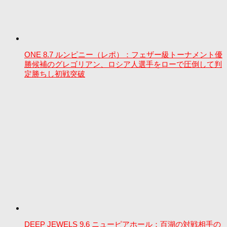
ONE 8.7 ルンピニー（レポ）：フェザー級トーナメント優
勝候補のグレゴリアン、ロシア人選手をローで圧倒して判
定勝ちし初戦突破
DEEP JEWELS 9.6 ニューピアホール：百湖の対戦相手の