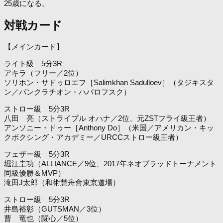
25歳になる。
対戦カード
【メインカード】
ライト級 5分3R
アキラ（フリー／2位）
ソリホン・サドゥロエフ［Salimkhan Sadulloev］（タジキスタ
ン／パンクラチオン・ハバロフスク）
ストロー級 5分3R
八田 亮（ストライプル オハナ／2位、元ZSTフライ級王者）
アンソニー・ドゥー［Anthony Do］（米国／アメリカン・キッ
クボクシング・アカデミー／URCCストロー級王者）
フェザー級 5分3R
堀江圭功（ALLIANCE／9位、2017年ネオブラッドトーナメント
同級優勝＆MVP）
滝田J太郎（和術慧舟會東京道場）
ストロー級 5分3R
井島裕彰（GUTSMAN／3位）
曹 竜也（闘心／5位）