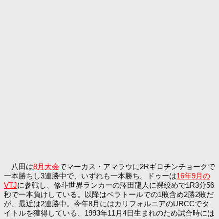
八田は
8月大会
でマーカス・アマラウに2Rギロチンチョークで
一本勝ちし3連勝中で、いずれも一本勝ち。ドゥーは
16年9月の
VTJ
に参戦し、修斗世界ランカーの澤田龍人に裸絞めで1R3分56
秒で一本負けしている。以降はベラトールでの1敗含め2勝2敗だ
が、最近は2連勝中。今年8月にはカリフォルニアのURCCでタ
イトルを獲得している、1993年11月4日生まれのため試合時には