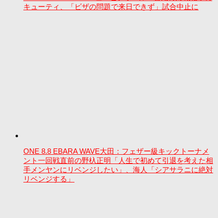
キューティ、「ビザの問題で来日できず」試合中止に
ONE 8.8 EBARA WAVE大田：フェザー級キックトーナメ
ント一回戦直前の野杁正明「人生で初めて引退を考えた相
手メンヤンにリベンジしたい」、海人「シアサラニに絶対
リベンジする」