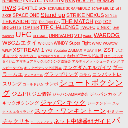
RKS
ROMAN
ROAD FC
Resilience
RWS
S-BATTLE
SCF
SIT
SCRAP&BUILD
SCRAMBLE
SCRAP＆BUILD
Stand up
STRIKE NEXUS
SPACE ONE
STYLE
SKKB
THE MATCH
TENKAICHI
TOP
TFC
The Fight Day
TKO
TTF CHALLENGE
BRIGHTS
TWOFC
U-NEXT
TOPTIER
UAE
UFC
WARDOG
UNRIVALED
VTJ
Warriors
ULTIMATE
WAKO
WBCムエタイ
WINDY Super Fight
WMC
W clutch
WOWOW
ZST
XSTREAM 1
いぶ
Youtube
ZAIMAX MUAYTHAI
YFU
WPMF
すキック
ねわざワールド品川
かきだみし
かつおのタタキック
はまっこムエ
アマチュアキックボクシング協議会
アルティメットシューティング
ア
タイジム
キングダムエルガイツ
ギー
ンビータブル
キックボクシング振興会
ラームエ
コンバットレ
グラップリング
コラム
クンクメール
シュートボクシン
スリング
サンボ
ゴールドジム
グ
ジムPR
ジム情報
ジャパンカップ
ジャパンAMMA協会
ジャパンキック
キックボクシング
ジークンドー
スッ
スック・ワンキントーン
セミナー
ク・ムエタイランド
パ
ネット中継番組ガイド
チャクリキ
チームティアラ