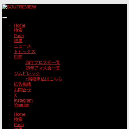
コ
ン
テ
ン
Home
ツ
検索
へ
Push
ス
結果
キ
ニュース
ッ
トピックス
プ
日程
26年プロ大会一覧
26年アマ大会一覧
ジムビレッジ
↑掲載申込はこちら
広告掲載
お問合せ
X
Instagram
Youtube
Home
検索
Push