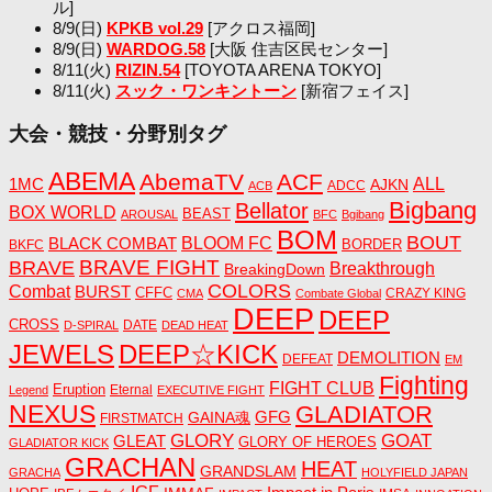
ル]
8/9(日)
KPKB vol.29
[アクロス福岡]
8/9(日)
WARDOG.58
[大阪 住吉区民センター]
8/11(火)
RIZIN.54
[TOYOTA ARENA TOKYO]
8/11(火)
スック・ワンキントーン
[新宿フェイス]
大会・競技・分野別タグ
ABEMA
AbemaTV
ACF
1MC
ALL
AJKN
ADCC
ACB
Bigbang
Bellator
BOX WORLD
BEAST
AROUSAL
BFC
Bgibang
BOM
BOUT
BLACK COMBAT
BLOOM FC
BORDER
BKFC
BRAVE FIGHT
BRAVE
Breakthrough
BreakingDown
COLORS
Combat
BURST
CFFC
CRAZY KING
CMA
Combate Global
DEEP
DEEP
CROSS
DATE
D-SPIRAL
DEAD HEAT
JEWELS
DEEP☆KICK
DEMOLITION
DEFEAT
EM
Fighting
FIGHT CLUB
Eruption
Eternal
Legend
EXECUTIVE FIGHT
NEXUS
GLADIATOR
GAINA魂
GFG
FIRSTMATCH
GLORY
GOAT
GLEAT
GLORY OF HEROES
GLADIATOR KICK
GRACHAN
HEAT
GRANDSLAM
GRACHA
HOLYFIELD JAPAN