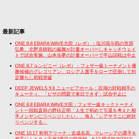
最新記事
ONE 8.8 EBARA WAVE大田（レポ）：塩川琉斗戦の笠原
弘希、北野克樹戦の嵐舞が計量オーバーしキャッチウェイ
トで試合実施。山本歩夢の計量オーバーで平山諒戦は中止
ONE 8.7 ルンピニー（レポ）：フェザー級トーナメント優
勝候補のグレゴリアン、ロシア人選手をローで圧倒して判
定勝ちし初戦突破
DEEP JEWELS 9.6 ニューピアホール：百湖の対戦相手の
キューティ、「ビザの問題で来日できず」試合中止に
ONE 8.8 EBARA WAVE大田：フェザー級キックトーナメ
ント一回戦直前の野杁正明「人生で初めて引退を考えた相
手メンヤンにリベンジしたい」、海人「シアサラニに絶対
リベンジする」
ONE 10.17 有明アリーナ：吉成名高、マレーシアの選手を
相手にムエタイ王座2度目の防衛戦。9.12 横浜BUNTAIで