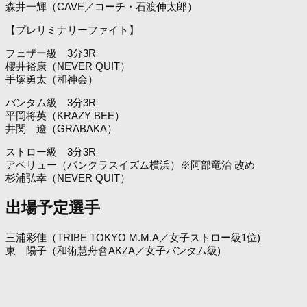
森井一輝（CAVE／コーチ・石渡伸太郎）
【プレリミナリーファイト】
フェザー級 3分3R
櫻井裕康（NEVER QUIT）
手塚勇太（和神会）
バンタム級 3分3R
平岡将英（KRAZY BEE）
井関 遼（GRABAKA）
ストロー級 3分3R
アベリュー（パンクラスイズム横浜）※阿部竜治 改め
杉浦弘幸（NEVER QUIT）
出場予定選手
三浦彩佳（TRIBE TOKYO M.M.A／女子ストロー級1位)
東 陽子（和術慧舟會AKZA／女子バンタム級)