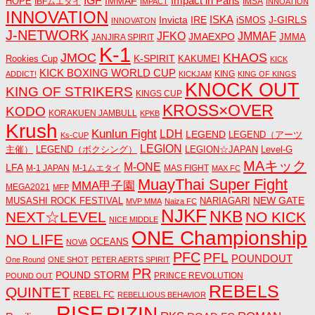
IGF
Impact in Paris
IMMAF
HOPE
IBFムエタイ
IMSA
IMPACT
INNOATION
INNOVATION
ISKA
Invicta
IRE
J-GIRLS
iSMOS
INNOVATON
J-NETWORK
JMMAF
JFKO
JMAEXPO
JANJIRA SPIRIT
JMMA
K-1
JMOC
KHAOS
K-SPIRIT
Rookies Cup
KAKUMEI
KICK
KICK BOXING WORLD CUP
KING
ADDICT!
KICKJAM
KING OF KINGS
KNOCK OUT
KING OF STRIKERS
KINGS CUP
KROSS×OVER
KODO
KORAKUEN JAMBULL
KPKB
Krush
Kunlun Fight
LDH
LEGEND
LEGEND（アーツ
Ks-CUP
LEGION
主催）
LEGEND（ボクシング）
LEGION☆JAPAN
Level-G
MAキック
M-ONE
LFA
M-1 JAPAN
M-1ムエタイ
MAS FIGHT
MAX FC
MuayThai Super Fight
MMA甲子園
MEGA2021
MFP
NEW GATE
MUSASHI ROCK FESTIVAL
NARIAGARI
MVP MMA
Naiza FC
NJKF
NKB
NEXT☆LEVEL
NO KICK
NICE MIDDLE
ONE Championship
NO LIFE
OCEANS
NOVA
PFC
PFL
POUNDOUT
One Round
ONE SHOT
PETER AERTS SPIRIT
PR
POUND STORM
PRINCE REVOLUTION
POUND OUT
REBELS
QUINTET
REBEL FC
REBELLIOUS BEHAVIOR
RISE
RIZIN