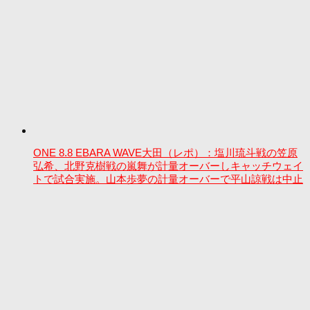
ONE 8.8 EBARA WAVE大田（レポ）：塩川琉斗戦の笠原
弘希、北野克樹戦の嵐舞が計量オーバーしキャッチウェイ
トで試合実施。山本歩夢の計量オーバーで平山諒戦は中止