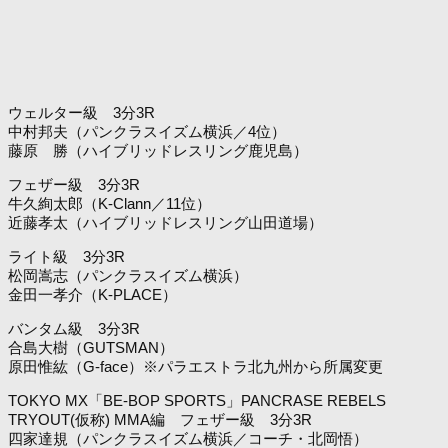
ウェルター級 3分3R
中村邦夫（パンクラスイズム横浜／4位）
藤原 勝（ハイブリッドレスリング鹿児島）
フェザー級 3分3R
牛久絢太郎（K-Clann／11位）
近藤孝太（ハイブリッドレスリング山田道場）
ライト級 3分3R
松岡嵩志（パンクラスイズム横浜）
金田一孝介（K-PLACE）
バンタム級 3分3R
合島大樹（GUTSMAN）
原田惟紘（G-face）※パラエストラ北九州から所属変更
TOKYO MX「BE-BOP SPORTS」PANCRASE REBELS
TRYOUT(仮称) MMA編 フェザー級 3分3R
四家達規（パンクラスイズム横浜／コーチ・北岡悟）