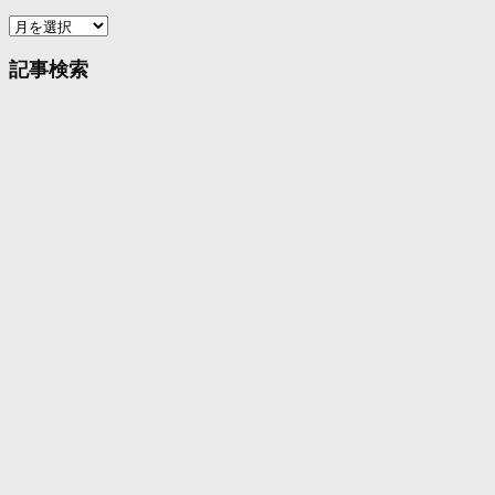
ア
ー
カ
記事検索
イ
ブ