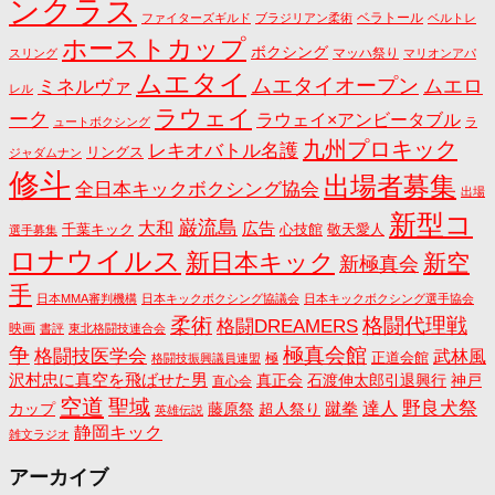
ンクラス
ベラトール
ファイターズギルド
ブラジリアン柔術
ベルトレ
ホーストカップ
ボクシング
マッハ祭り
スリング
マリオンアパ
ムエタイ
ムエタイオープン
ミネルヴァ
ムエロ
レル
ラウェイ
ーク
ラウェイ×アンビータブル
ュートボクシング
ラ
九州プロキック
レキオバトル名護
リングス
ジャダムナン
修斗
出場者募集
全日本キックボクシング協会
出場
新型コ
巌流島
大和
広告
千葉キック
心技館
敬天愛人
選手募集
ロナウイルス
新日本キック
新空
新極真会
手
日本MMA審判機構
日本キックボクシング協議会
日本キックボクシング選手協会
格闘代理戦
柔術
格闘DREAMERS
映画
書評
東北格闘技連合会
争
極真会館
格闘技医学会
武林風
正道会館
極
格闘技振興議員連盟
沢村忠に真空を飛ばせた男
真正会
石渡伸太郎引退興行
神戸
直心会
空道
聖域
野良犬祭
蹴拳
達人
カップ
藤原祭
超人祭り
英雄伝説
静岡キック
雑文ラジオ
アーカイブ