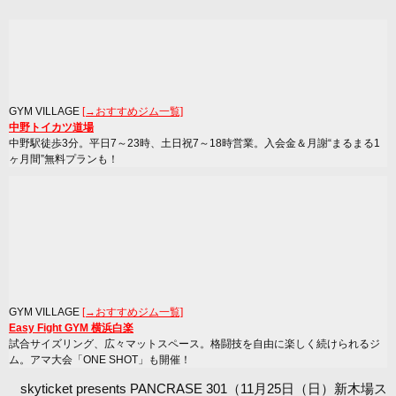
GYM VILLAGE
[→おすすめジム一覧]
中野トイカツ道場
中野駅徒歩3分。平日7～23時、土日祝7～18時営業。入会金＆月謝“まるまる1
ヶ月間”無料プランも！
GYM VILLAGE
[→おすすめジム一覧]
Easy Fight GYM 横浜白楽
試合サイズリング、広々マットスペース。格闘技を自由に楽しく続けられるジ
ム。アマ大会「ONE SHOT」も開催！
skyticket presents PANCRASE 301（11月25日（日）新木場ス