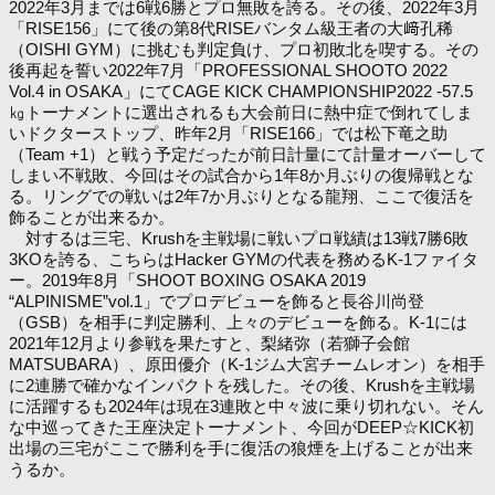
2022年3月までは6戦6勝とプロ無敗を誇る。その後、2022年3月
「RISE156」にて後の第8代RISEバンタム級王者の大﨑孔稀
（OISHI GYM）に挑むも判定負け、プロ初敗北を喫する。その
後再起を誓い2022年7月「PROFESSIONAL SHOOTO 2022
Vol.4 in OSAKA」にてCAGE KICK CHAMPIONSHIP2022 -57.5
㎏トーナメントに選出されるも大会前日に熱中症で倒れてしま
いドクターストップ、昨年2月「RISE166」では松下竜之助
（Team +1）と戦う予定だったが前日計量にて計量オーバーして
しまい不戦敗、今回はその試合から1年8か月ぶりの復帰戦とな
る。リングでの戦いは2年7か月ぶりとなる龍翔、ここで復活を
飾ることが出来るか。
対するは三宅、Krushを主戦場に戦いプロ戦績は13戦7勝6敗
3KOを誇る、こちらはHacker GYMの代表を務めるK-1ファイタ
ー。2019年8月「SHOOT BOXING OSAKA 2019
“ALPINISME”vol.1」でプロデビューを飾ると長谷川尚登
（GSB）を相手に判定勝利、上々のデビューを飾る。K-1には
2021年12月より参戦を果たすと、梨緒弥（若獅子会館
MATSUBARA）、原田優介（K-1ジム大宮チームレオン）を相手
に2連勝で確かなインパクトを残した。その後、Krushを主戦場
に活躍するも2024年は現在3連敗と中々波に乗り切れない。そん
な中巡ってきた王座決定トーナメント、今回がDEEP☆KICK初
出場の三宅がここで勝利を手に復活の狼煙を上げることが出来
うるか。