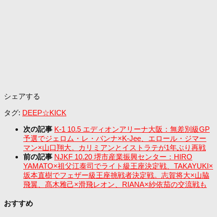
シェアする
タグ:
DEEP☆KICK
次の記事
K-1 10.5 エディオンアリーナ大阪：無差別級GP
予選でジェロム・レ・バンナ×K-Jee、エロール・ジマー
マン×山口翔大。カリミアンとイストラテが1年ぶり再戦
前の記事
NJKF 10.20 堺市産業振興センター：HIRO
YAMATO×祖父江泰司でライト級王座決定戦、TAKAYUKI×
坂本直樹でフェザー級王座挑戦者決定戦。志賀将大×山脇
飛翼、髙木雅己×滑飛レオン、RIANA×紗依茄の交流戦も
おすすめ