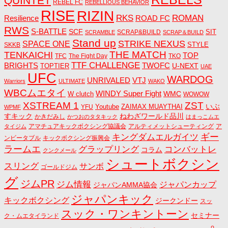
QUINTET
REBEL FC
REBELLIOUS BEHAVIOR
RISE
RIZIN
RKS
ROMAN
ROAD FC
Resilience
RWS
S-BATTLE
SCF
SIT
SCRAP&BUILD
SCRAMBLE
SCRAP＆BUILD
Stand up
STRIKE NEXUS
SPACE ONE
STYLE
SKKB
THE MATCH
TENKAICHI
TOP
TFC
The Fight Day
TKO
TTF CHALLENGE
BRIGHTS
TWOFC
U-NEXT
TOPTIER
UAE
UFC
WARDOG
UNRIVALED
VTJ
Warriors
ULTIMATE
WAKO
WBCムエタイ
WINDY Super Fight
WMC
W clutch
WOWOW
ZST
XSTREAM 1
いぶ
Youtube
ZAIMAX MUAYTHAI
YFU
WPMF
すキック
ねわざワールド品川
かきだみし
かつおのタタキック
はまっこムエ
アマチュアキックボクシング協議会
アルティメットシューティング
ア
タイジム
キングダムエルガイツ
ギー
ンビータブル
キックボクシング振興会
ラームエ
コンバットレ
グラップリング
コラム
クンクメール
シュートボクシン
スリング
サンボ
ゴールドジム
グ
ジムPR
ジム情報
ジャパンカップ
ジャパンAMMA協会
ジャパンキック
キックボクシング
ジークンドー
スッ
スック・ワンキントーン
セミナー
ク・ムエタイランド