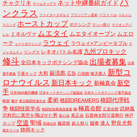
パ
ネット中継番組ガイド
チャクリキ
チームティアラ
ンクラス
ベラトール
ファイターズギルド
ブラジリアン柔術
ベルトレ
ホーストカップ
ボクシング
マッハ祭り
スリング
マリオンアパ
ムエタイ
ムエタイオープン
ミネルヴァ
ムエロ
レル
ラウェイ
ーク
ラウェイ×アンビータブル
ュートボクシング
ラ
九州プロキック
レキオバトル名護
リングス
ジャダムナン
修斗
出場者募集
全日本キックボクシング協会
出場
新型コ
巌流島
大和
広告
千葉キック
心技館
敬天愛人
選手募集
ロナウイルス
新日本キック
新空
新極真会
手
日本MMA審判機構
日本キックボクシング協議会
日本キックボクシング選手協会
格闘代理戦
柔術
格闘DREAMERS
映画
書評
東北格闘技連合会
争
極真会館
格闘技医学会
武林風
正道会館
極
格闘技振興議員連盟
沢村忠に真空を飛ばせた男
真正会
石渡伸太郎引退興行
神戸
直心会
空道
聖域
野良犬祭
蹴拳
達人
カップ
藤原祭
超人祭り
英雄伝説
静岡キック
雑文ラジオ