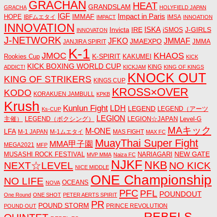
GRACHAN
HEAT
GRANDSLAM
GRACHA
HOLYFIELD JAPAN
IGF
Impact in Paris
IMMAF
HOPE
IBFムエタイ
IMSA
IMPACT
INNOATION
INNOVATION
ISKA
Invicta
IRE
J-GIRLS
iSMOS
INNOVATON
J-NETWORK
JMMAF
JFKO
JMAEXPO
JANJIRA SPIRIT
JMMA
K-1
JMOC
KHAOS
K-SPIRIT
Rookies Cup
KAKUMEI
KICK
KICK BOXING WORLD CUP
KING
ADDICT!
KICKJAM
KING OF KINGS
KNOCK OUT
KING OF STRIKERS
KINGS CUP
KROSS×OVER
KODO
KORAKUEN JAMBULL
KPKB
Krush
Kunlun Fight
LDH
LEGEND
LEGEND（アーツ
Ks-CUP
LEGION
主催）
LEGEND（ボクシング）
LEGION☆JAPAN
Level-G
MAキック
M-ONE
LFA
M-1 JAPAN
M-1ムエタイ
MAS FIGHT
MAX FC
MuayThai Super Fight
MMA甲子園
MEGA2021
MFP
NEW GATE
MUSASHI ROCK FESTIVAL
NARIAGARI
MVP MMA
Naiza FC
NJKF
NKB
NEXT☆LEVEL
NO KICK
NICE MIDDLE
ONE Championship
NO LIFE
OCEANS
NOVA
PFC
PFL
POUNDOUT
One Round
ONE SHOT
PETER AERTS SPIRIT
PR
POUND STORM
PRINCE REVOLUTION
POUND OUT
REBELS