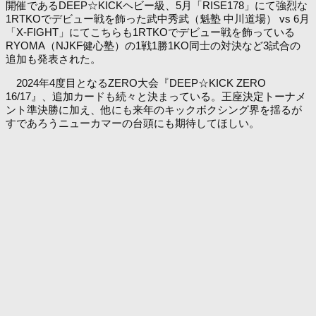
開催であるDEEP☆KICKヘビー級、5月「RISE178」にて強烈な
1RTKOでデビュー戦を飾った武中秀武（魁塾 中川道場） vs 6月
「X-FIGHT」にてこちらも1RTKOでデビュー戦を飾っている
RYOMA（NJKF健心塾）の1戦1勝1KO同士の対決など3試合の
追加も発表された。
2024年4度目となるZERO大会『DEEP☆KICK ZERO
16/17』、追加カードも続々と決まっている。王座決定トーナメ
ント準決勝に加え、他にも来年のキックボクシング界を揺るが
すであろうニューカマーの台頭にも期待してほしい。