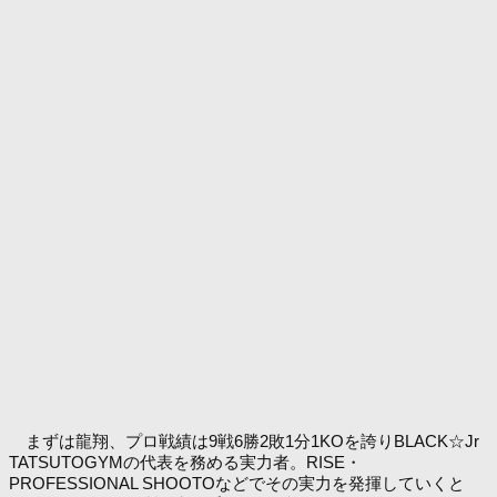
まずは龍翔、プロ戦績は9戦6勝2敗1分1KOを誇りBLACK☆Jr
TATSUTOGYMの代表を務める実力者。RISE・
PROFESSIONAL SHOOTOなどでその実力を発揮していくと