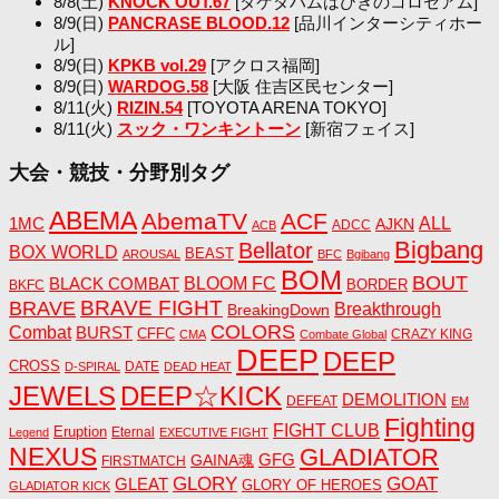
8/8(土)
KNOCK OUT.67
[タケダハムはびきのコロセアム]
8/9(日)
PANCRASE BLOOD.12
[品川インターシティホー
ル]
8/9(日)
KPKB vol.29
[アクロス福岡]
8/9(日)
WARDOG.58
[大阪 住吉区民センター]
8/11(火)
RIZIN.54
[TOYOTA ARENA TOKYO]
8/11(火)
スック・ワンキントーン
[新宿フェイス]
大会・競技・分野別タグ
ABEMA
AbemaTV
ACF
1MC
ALL
AJKN
ADCC
ACB
Bigbang
Bellator
BOX WORLD
BEAST
AROUSAL
BFC
Bgibang
BOM
BOUT
BLACK COMBAT
BLOOM FC
BORDER
BKFC
BRAVE FIGHT
BRAVE
Breakthrough
BreakingDown
COLORS
Combat
BURST
CFFC
CRAZY KING
CMA
Combate Global
DEEP
DEEP
CROSS
DATE
D-SPIRAL
DEAD HEAT
JEWELS
DEEP☆KICK
DEMOLITION
DEFEAT
EM
Fighting
FIGHT CLUB
Eruption
Eternal
Legend
EXECUTIVE FIGHT
NEXUS
GLADIATOR
GAINA魂
GFG
FIRSTMATCH
GLORY
GOAT
GLEAT
GLORY OF HEROES
GLADIATOR KICK