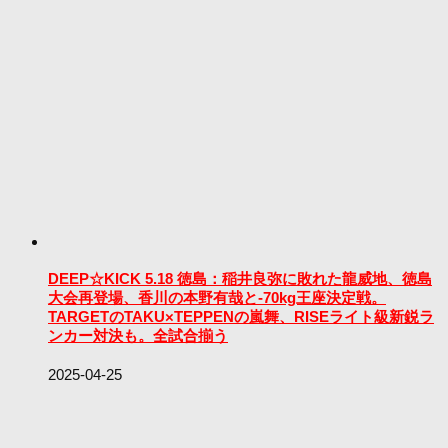
DEEP☆KICK 5.18 徳島：稲井良弥に敗れた龍威地、徳島
大会再登場、香川の本野有哉と-70kg王座決定戦。
TARGETのTAKU×TEPPENの嵐舞、RISEライト級新鋭ラ
ンカー対決も。全試合揃う
2025-04-25