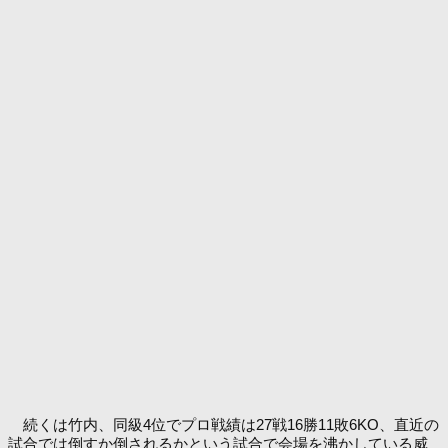
続くは竹内、同級4位でプロ戦績は27戦16勝11敗6KO、直近の
試合では倒すか倒されるかという試合で会場を沸かしている威