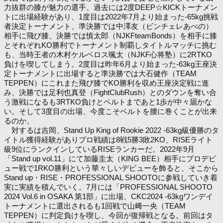
力抜群の膝が魅力の選手。過去には2度DEEP☆KICKトーナメン
トに出場経験があり、1度目は2022年7月より始まった-65kg挑戦
者決定トーナメント、準決勝では中澤友（ビンチェレあべの）
相手に飛び膝、決勝では慎太郎（NJKFteamBonds）を相手に膝
とそれぞれKO勝利でトーナメント制覇しタイトルマッチに挑む
も、当時王者の木村ケルベロス颯太（NJKF心将塾）に2RTKO
負けを喫してしまう。2度目は昨年6月より始まった-63kg王座決
定トーナメントに出場すると準決勝では大石健作（TEAM
TEPPEN）にこれまた飛び膝でKO勝利を収め王座決定戦に進
み、決勝では足利也真登（FightClubRush）とのダウンを奪い合
う激戦になるも3RTKO負けとベルトまであと1歩が中々届かな
い。そして3度目の出場、今度こそベルトを腰に巻くことが出来
るのか。
対するは吉岡、Stand Up King of Rookie 2022 -63kg級優勝のタ
イトル獲得経験がありプロ戦績は8戦5勝3敗2KO、RISEライト
級9位にランクインしているRISEランカーだ。2022年9月
「Stand up vol.11」にて加藤圭太（KING BEE）相手にプロデビ
ュー戦で1RKO勝利という華々しいデビューを飾ると、そこから
Stand up・RISE・PROFESSIONAL SHOOTOに参戦していき着
実に実績を積んでいく。7月には「PROFESSIONAL SHOOTO
2024 Vol.6 in OSAKA 第1部」に出場、CKC2024 -63kgワンデイ
トーナメントに選出されるも1回戦で山﨑一央（TEAM
TEPPEN）に判定負けを喫し、今回が復帰戦となる。前回はタ