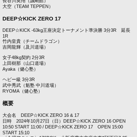
長谷川英翔（誠剛館）
大空（TEAM TEPPEN）
DEEP☆KICK ZERO 17
DEEP☆KICK -63kg王座決定トーナメント準決勝 3分3R 延長
1R
竹内皇貴（チームドラゴン）
吉岡龍輝（及川道場）
女子48kg契約 2分3R
上田樹那（山口道場）
Ayaka（健心塾）
ヘビー級 3分3R
武中秀武（魁塾 中川道場）
RYOMA（健心塾）
概要
大会名 DEEP☆KICK ZERO 16 & 17
日時 2024年10月27日（日）DEEP☆KICK ZERO 16 OPEN
10:50 START 11:00 / DEEP☆KICK ZERO 17 OPEN 15:00
START 15:10