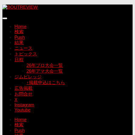
コ
ン
テ
ン
Home
ツ
検索
へ
Push
ス
結果
キ
ニュース
ッ
トピックス
プ
日程
26年プロ大会一覧
26年アマ大会一覧
ジムビレッジ
↑掲載申込はこちら
広告掲載
お問合せ
X
Instagram
Youtube
Home
検索
Push