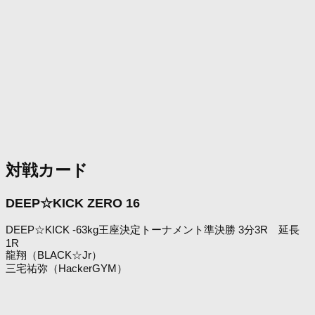
対戦カード
DEEP☆KICK ZERO 16
DEEP☆KICK -63kg王座決定トーナメント準決勝 3分3R 延長
1R
龍翔（BLACK☆Jr）
三宅祐弥（HackerGYM）