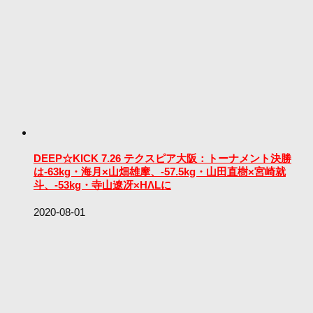
DEEP☆KICK 7.26 テクスピア大阪：トーナメント決勝
は-63kg・海月×山畑雄摩、-57.5kg・山田直樹×宮崎就
斗、-53kg・寺山遼冴×HΛLに
2020-08-01