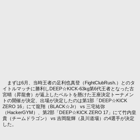
まずは6月、当時王者の足利也真登（FightClubRush.）とのタ
イトルマッチに勝利しDEEP☆KICK-63kg第6代王者となった古
宮晴（昇龍會）が返上したベルトを懸けた王座決定トーナメン
トの開催が決定、出場が決定したのは第1部「DEEP☆KICK
ZERO 16」にて龍翔（BLACK☆Jr） vs 三宅祐弥
（HackerGYM）、第2部「DEEP☆KICK ZERO 17」にて竹内皇
貴（チームドラゴン） vs 吉岡龍輝（及川道場）の4選手が決定
した。