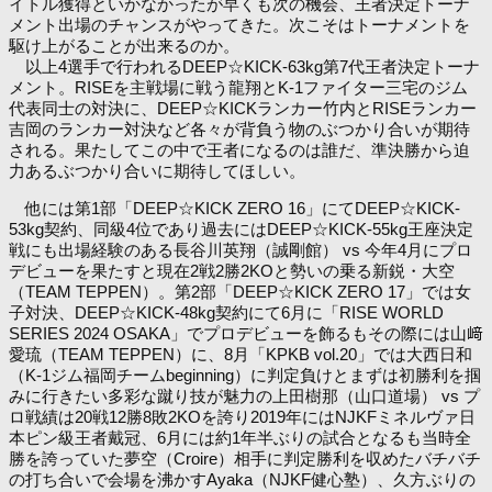
イトル獲得といかなかったが早くも次の機会、王者決定トーナ
メント出場のチャンスがやってきた。次こそはトーナメントを
駆け上がることが出来るのか。
以上4選手で行われるDEEP☆KICK-63kg第7代王者決定トーナ
メント。RISEを主戦場に戦う龍翔とK-1ファイター三宅のジム
代表同士の対決に、DEEP☆KICKランカー竹内とRISEランカー
吉岡のランカー対決など各々が背負う物のぶつかり合いが期待
される。果たしてこの中で王者になるのは誰だ、準決勝から迫
力あるぶつかり合いに期待してほしい。
他には第1部「DEEP☆KICK ZERO 16」にてDEEP☆KICK-
53kg契約、同級4位であり過去にはDEEP☆KICK-55kg王座決定
戦にも出場経験のある長谷川英翔（誠剛館） vs 今年4月にプロ
デビューを果たすと現在2戦2勝2KOと勢いの乗る新鋭・大空
（TEAM TEPPEN）。第2部「DEEP☆KICK ZERO 17」では女
子対決、DEEP☆KICK-48kg契約にて6月に「RISE WORLD
SERIES 2024 OSAKA」でプロデビューを飾るもその際には山﨑
愛琉（TEAM TEPPEN）に、8月「KPKB vol.20」では大西日和
（K-1ジム福岡チームbeginning）に判定負けとまずは初勝利を掴
みに行きたい多彩な蹴り技が魅力の上田樹那（山口道場） vs プ
ロ戦績は20戦12勝8敗2KOを誇り2019年にはNJKFミネルヴァ日
本ピン級王者戴冠、6月には約1年半ぶりの試合となるも当時全
勝を誇っていた夢空（Croire）相手に判定勝利を収めたバチバチ
の打ち合いで会場を沸かすAyaka（NJKF健心塾）、久方ぶりの