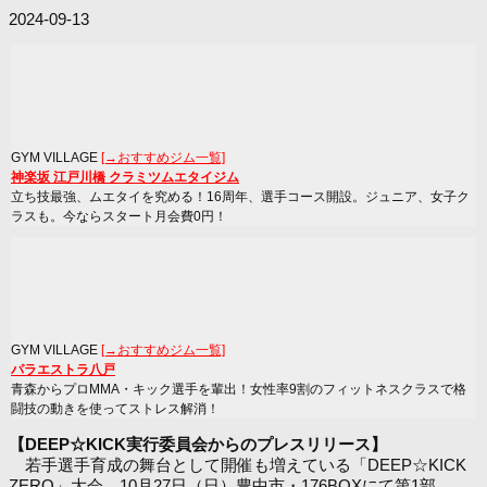
2024-09-13
GYM VILLAGE
[→おすすめジム一覧]
神楽坂 江戸川橋 クラミツムエタイジム
立ち技最強、ムエタイを究める！16周年、選手コース開設。ジュニア、女子ク
ラスも。今ならスタート月会費0円！
GYM VILLAGE
[→おすすめジム一覧]
パラエストラ八戸
青森からプロMMA・キック選手を輩出！女性率9割のフィットネスクラスで格
闘技の動きを使ってストレス解消！
【DEEP☆KICK実行委員会からのプレスリリース】
若手選手育成の舞台として開催も増えている「DEEP☆KICK
ZERO」大会、10月27日（日）豊中市・176BOXにて第1部