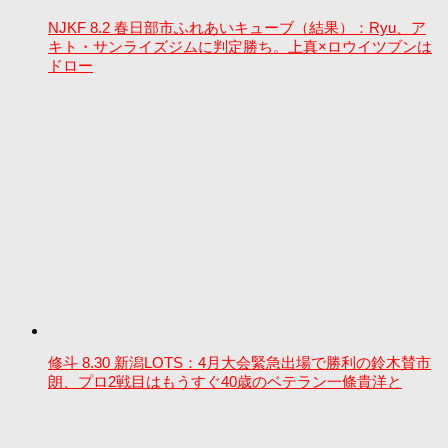
NJKF 8.2 春日部市ふれあいキューブ（結果）：Ryu、ア
キト・サンライズジムに判定勝ち。上真×ロウイツブンは
ドロー
修斗 8.30 新潟LOTS：4月大会緊急出場で勝利の鈴木賛市
朗、プロ2戦目はもうすぐ40歳のベテラン一條貴洋と