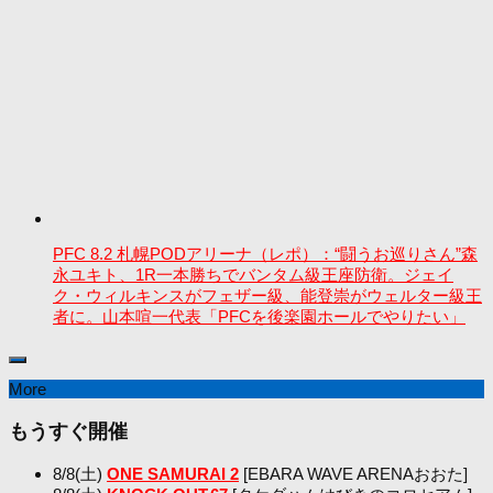
PFC 8.2 札幌PODアリーナ（レポ）：“闘うお巡りさん”森
永ユキト、1R一本勝ちでバンタム級王座防衛。ジェイ
ク・ウィルキンスがフェザー級、能登崇がウェルター級王
者に。山本喧一代表「PFCを後楽園ホールでやりたい」
More
もうすぐ開催
8/8(土)
ONE SAMURAI 2
[EBARA WAVE ARENAおおた]