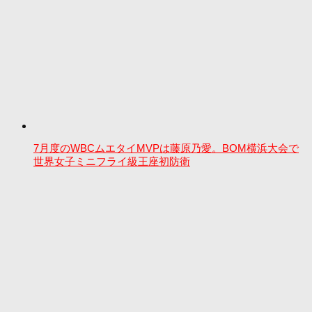
7月度のWBCムエタイMVPは藤原乃愛。BOM横浜大会で
世界女子ミニフライ級王座初防衛