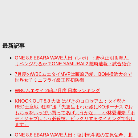
最新記事
ONE 8.8 EBARA WAVE大田（レポ）：野杁正明＆海人、
リベンジなるか？ONE SAMURAI 2 随時速報・試合紹介
7月度のWBCムエタイMVPは藤原乃愛。BOM横浜大会で
世界女子ミニフライ級王座初防衛
WBCムエタイ 26年7月度 日本ランキング
KNOCK OUT 8.8 大阪 はびきのコロセアム：タイ勢と
RED王座戦 “狂拳”迅「先週生まれた娘にKOボーナスでお
もちゃをいっぱい買ってあげようかな」、小林愛理奈「ボ
ディジャブはもう必殺技。ビックリするタイミングで出し
ます」
ONE 8.8 EBARA WAVE大田：塩川琉斗戦の笠原弘希、北