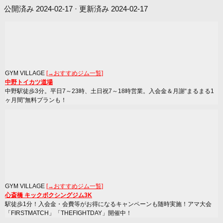
公開済み
2024-02-17
· 更新済み
2024-02-17
GYM VILLAGE
[→おすすめジム一覧]
中野トイカツ道場
中野駅徒歩3分。平日7～23時、土日祝7～18時営業。入会金＆月謝“まるまる1
ヶ月間”無料プランも！
GYM VILLAGE
[→おすすめジム一覧]
心斎橋 キックボクシングジム3K
駅徒歩1分！入会金・会費等がお得になるキャンペーンも随時実施！アマ大会
「FIRSTMATCH」「THEFIGHTDAY」開催中！