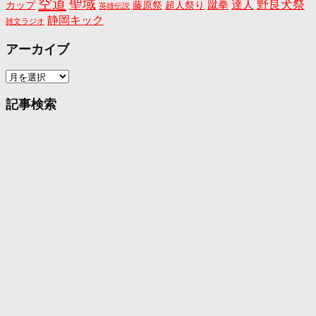
空道
聖域
野良犬祭
蹴拳
達人
カップ
藤原祭
超人祭り
英雄伝説
静岡キック
雑文ラジオ
アーカイブ
ア
ー
カ
記事検索
イ
ブ