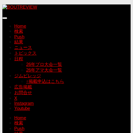
コ
ン
テ
ン
Home
ツ
検索
へ
Push
ス
結果
キ
ニュース
ッ
トピックス
プ
日程
26年プロ大会一覧
26年アマ大会一覧
ジムビレッジ
↑掲載申込はこちら
広告掲載
お問合せ
X
Instagram
Youtube
Home
検索
Push