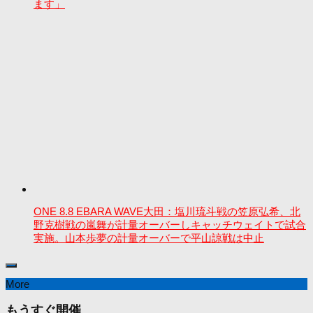
ます」
ONE 8.8 EBARA WAVE大田：塩川琉斗戦の笠原弘希、北
野克樹戦の嵐舞が計量オーバーしキャッチウェイトで試合
実施。山本歩夢の計量オーバーで平山諒戦は中止
More
もうすぐ開催