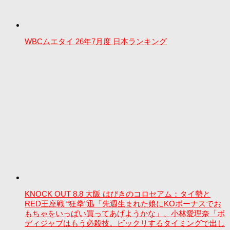
WBCムエタイ 26年7月度 日本ランキング
KNOCK OUT 8.8 大阪 はびきのコロセアム：タイ勢と
RED王座戦 “狂拳”迅「先週生まれた娘にKOボーナスでお
もちゃをいっぱい買ってあげようかな」、小林愛理奈「ボ
ディジャブはもう必殺技。ビックリするタイミングで出し