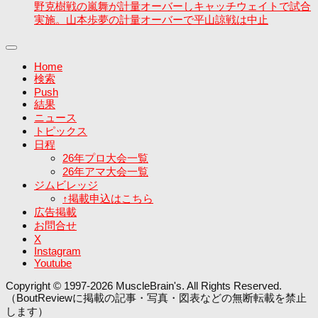
野克樹戦の嵐舞が計量オーバーしキャッチウェイトで試合
実施。山本歩夢の計量オーバーで平山諒戦は中止
Home
検索
Push
結果
ニュース
トピックス
日程
26年プロ大会一覧
26年アマ大会一覧
ジムビレッジ
↑掲載申込はこちら
広告掲載
お問合せ
X
Instagram
Youtube
Copyright © 1997-2026 MuscleBrain's. All Rights Reserved.
（BoutReviewに掲載の記事・写真・図表などの無断転載を禁止
します）