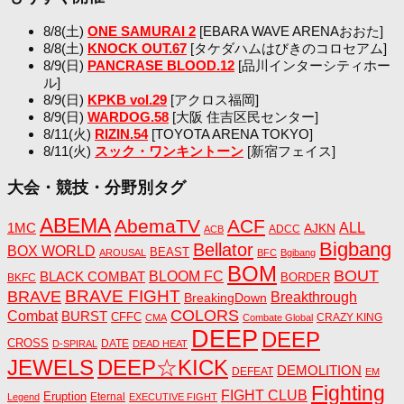
8/8(土)
ONE SAMURAI 2
[EBARA WAVE ARENAおおた]
8/8(土)
KNOCK OUT.67
[タケダハムはびきのコロセアム]
8/9(日)
PANCRASE BLOOD.12
[品川インターシティホー
ル]
8/9(日)
KPKB vol.29
[アクロス福岡]
8/9(日)
WARDOG.58
[大阪 住吉区民センター]
8/11(火)
RIZIN.54
[TOYOTA ARENA TOKYO]
8/11(火)
スック・ワンキントーン
[新宿フェイス]
大会・競技・分野別タグ
ABEMA
AbemaTV
ACF
1MC
ALL
AJKN
ADCC
ACB
Bigbang
Bellator
BOX WORLD
BEAST
AROUSAL
BFC
Bgibang
BOM
BOUT
BLACK COMBAT
BLOOM FC
BORDER
BKFC
BRAVE FIGHT
BRAVE
Breakthrough
BreakingDown
COLORS
Combat
BURST
CFFC
CRAZY KING
CMA
Combate Global
DEEP
DEEP
CROSS
DATE
D-SPIRAL
DEAD HEAT
JEWELS
DEEP☆KICK
DEMOLITION
DEFEAT
EM
Fighting
FIGHT CLUB
Eruption
Eternal
Legend
EXECUTIVE FIGHT