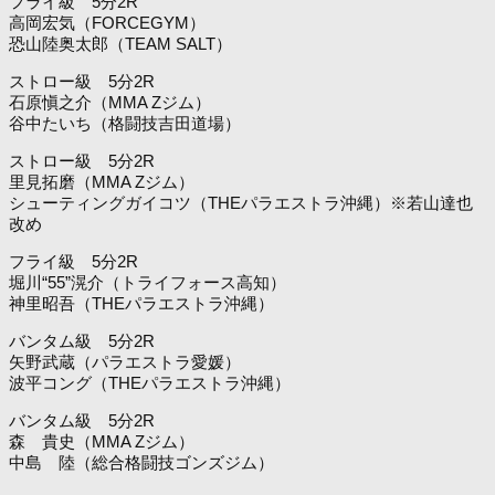
フライ級 5分2R
高岡宏気（FORCEGYM）
恐山陸奥太郎（TEAM SALT）
ストロー級 5分2R
石原愼之介（MMA Zジム）
谷中たいち（格闘技吉田道場）
ストロー級 5分2R
里見拓磨（MMA Zジム）
シューティングガイコツ（THEパラエストラ沖縄）※若山達也
改め
フライ級 5分2R
堀川“55”滉介（トライフォース高知）
神里昭吾（THEパラエストラ沖縄）
バンタム級 5分2R
矢野武蔵（パラエストラ愛媛）
波平コング（THEパラエストラ沖縄）
バンタム級 5分2R
森 貴史（MMA Zジム）
中島 陸（総合格闘技ゴンズジム）