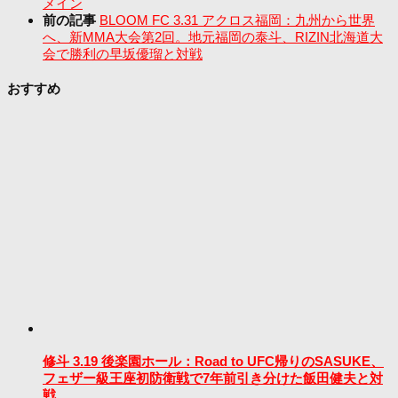
メイン
前の記事
BLOOM FC 3.31 アクロス福岡：九州から世界
へ、新MMA大会第2回。地元福岡の泰斗、RIZIN北海道大
会で勝利の早坂優瑠と対戦
おすすめ
修斗 3.19 後楽園ホール：Road to UFC帰りのSASUKE、
フェザー級王座初防衛戦で7年前引き分けた飯田健夫と対
戦