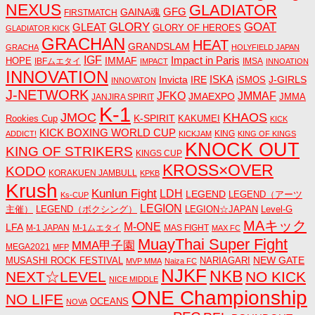
NEXUS
GLADIATOR
GAINA魂
GFG
FIRSTMATCH
GLORY
GOAT
GLEAT
GLORY OF HEROES
GLADIATOR KICK
GRACHAN
HEAT
GRANDSLAM
GRACHA
HOLYFIELD JAPAN
IGF
Impact in Paris
IMMAF
HOPE
IBFムエタイ
IMSA
IMPACT
INNOATION
INNOVATION
ISKA
Invicta
IRE
J-GIRLS
iSMOS
INNOVATON
J-NETWORK
JMMAF
JFKO
JMAEXPO
JANJIRA SPIRIT
JMMA
K-1
JMOC
KHAOS
K-SPIRIT
Rookies Cup
KAKUMEI
KICK
KICK BOXING WORLD CUP
KING
ADDICT!
KICKJAM
KING OF KINGS
KNOCK OUT
KING OF STRIKERS
KINGS CUP
KROSS×OVER
KODO
KORAKUEN JAMBULL
KPKB
Krush
Kunlun Fight
LDH
LEGEND
LEGEND（アーツ
Ks-CUP
LEGION
主催）
LEGEND（ボクシング）
LEGION☆JAPAN
Level-G
MAキック
M-ONE
LFA
M-1 JAPAN
M-1ムエタイ
MAS FIGHT
MAX FC
MuayThai Super Fight
MMA甲子園
MEGA2021
MFP
NEW GATE
MUSASHI ROCK FESTIVAL
NARIAGARI
MVP MMA
Naiza FC
NJKF
NKB
NEXT☆LEVEL
NO KICK
NICE MIDDLE
ONE Championship
NO LIFE
OCEANS
NOVA