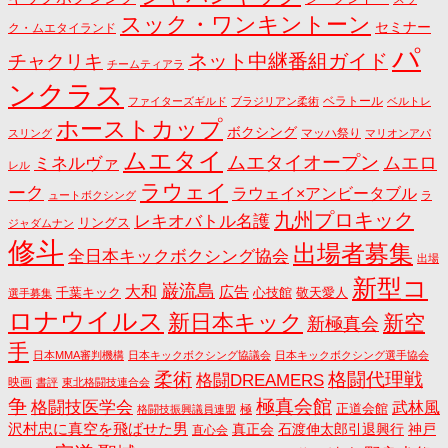
スック・ワンキントーン
セミナー
ク・ムエタイランド
パ
ネット中継番組ガイド
チャクリキ
チームティアラ
ンクラス
ベラトール
ファイターズギルド
ブラジリアン柔術
ベルトレ
ホーストカップ
ボクシング
マッハ祭り
スリング
マリオンアパ
ムエタイ
ムエタイオープン
ミネルヴァ
ムエロ
レル
ラウェイ
ーク
ラウェイ×アンビータブル
ュートボクシング
ラ
九州プロキック
レキオバトル名護
リングス
ジャダムナン
修斗
出場者募集
全日本キックボクシング協会
出場
新型コ
巌流島
大和
広告
千葉キック
心技館
敬天愛人
選手募集
ロナウイルス
新日本キック
新空
新極真会
手
日本MMA審判機構
日本キックボクシング協議会
日本キックボクシング選手協会
格闘代理戦
柔術
格闘DREAMERS
映画
書評
東北格闘技連合会
争
極真会館
格闘技医学会
武林風
正道会館
極
格闘技振興議員連盟
沢村忠に真空を飛ばせた男
真正会
石渡伸太郎引退興行
神戸
直心会