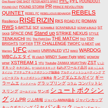
PFC
PFL
POUNDOUT
One Round
ONE SHOT
PETER AERTS SPIRIT
PR
POUND STORM
PRINCE REVOLUTION
POUND OUT
REBELS
QUINTET
REBEL FC
REBELLIOUS BEHAVIOR
RISE
RIZIN
RKS
ROMAN
ROAD FC
Resilience
RWS
S-BATTLE
SCF
SIT
SCRAP&BUILD
SCRAMBLE
SCRAP＆BUILD
Stand up
STRIKE NEXUS
SPACE ONE
STYLE
SKKB
THE MATCH
TENKAICHI
TOP
TFC
The Fight Day
TKO
TTF CHALLENGE
BRIGHTS
TWOFC
U-NEXT
TOPTIER
UAE
UFC
WARDOG
UNRIVALED
VTJ
Warriors
ULTIMATE
WAKO
WBCムエタイ
WINDY Super Fight
WMC
W clutch
WOWOW
ZST
XSTREAM 1
いぶ
Youtube
ZAIMAX MUAYTHAI
YFU
WPMF
すキック
ねわざワールド品川
かきだみし
かつおのタタキック
はまっこムエ
アマチュアキックボクシング協議会
アルティメットシューティング
ア
タイジム
キングダムエルガイツ
ギー
ンビータブル
キックボクシング振興会
ラームエ
コンバットレ
グラップリング
コラム
クンクメール
シュートボクシン
スリング
サンボ
ゴールドジム
グ
ジムPR
ジム情報
ジャパンカップ
ジャパンAMMA協会
ジャパンキック
キックボクシング
ジークンドー
スッ