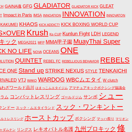
GLADIATOR
GAINA魂
GFG
GLEAT
CH
GLADIATOR KICK
INNOVATION
Impact in Paris
IMSA
CT
INNOATION
INNOVATON
KHAOS
KICK BOXING WORLD CUP
KAKUMEI
KICK ADDICT!
Krush
S×OVER
Kunlun Fight
LDH
LEGEND
Ks-CUP
MuayThai Super
Aキック
MMA甲子園
MEGA2021
MFP
ONE
CK NO LIFE
OCEANS
NOVA
REBELS
QUINTET
OLUTION
REBEL FC
REBELLIOUS BEHAVIOR
Stand up
STRIKE NEXUS
TENKAICHI
CE ONE
STYLE
WARDOG
WBCムエタイ
RIVALED
VTJ
W clutch
WAKO
ねわざワールド品川
アマチュアキックボクシング協議会
はまっこムエタイジム
シュー
コンバットレスリング
サンボ
コラム
ゴールドジム
スック・ワンキントー
クンドー
スック・ムエタイランド
ホーストカップ
ボクシング
マッハ祭り
ベルトレスリング
マリオン
修
九州プロキック
レキオバトル名護
リングス
ャダムナン