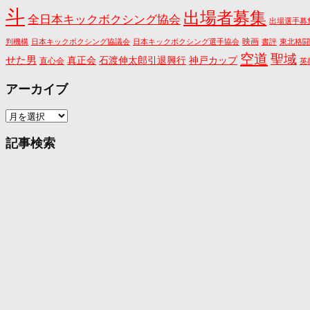
斗
出場者募集
全日本キックボクシング協会
出場選手募
映画
判機構
日本キックボクシング協議会
日本キックボクシング選手協会
書評
東北格闘
空道
聖域
せた男
真正会
石渡伸太郎引退興行
神戸カップ
直心会
英
アーカイブ
ア
ー
カ
記事検索
イ
ブ