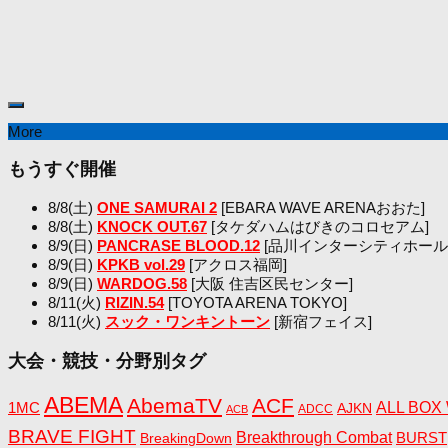
More
もうすぐ開催
8/8(土)
ONE SAMURAI 2
[EBARA WAVE ARENAおおた]
8/8(土)
KNOCK OUT.67
[タケダハムはびきのコロセアム]
8/9(日)
PANCRASE BLOOD.12
[品川インターシティホール
8/9(日)
KPKB vol.29
[アクロス福岡]
8/9(日)
WARDOG.58
[大阪 住吉区民センター]
8/11(火)
RIZIN.54
[TOYOTA ARENA TOKYO]
8/11(火)
スック・ワンキントーン
[新宿フェイス]
大会・競技・分野別タグ
ABEMA
AbemaTV
ACF
1MC
ALL BOX
AJKN
ADCC
ACB
BRAVE FIGHT
Breakthrough Combat
BreakingDown
BURST