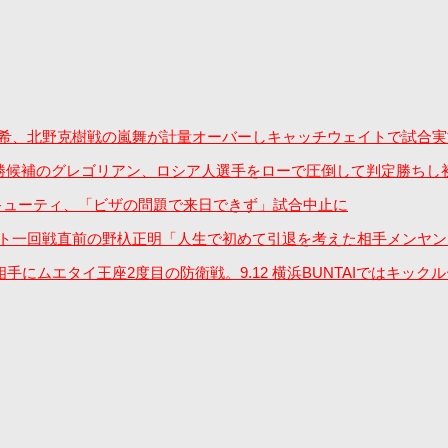
戦の笠原弘希、北野克樹戦の嵐舞が計量オーバーしキャッチウェイトで試
ト優勝候補のグレゴリアン、ロシア人選手をローで圧倒して判定勝ちし
相手のキューティ、「ビザの問題で来日できず」試合中止に
トーナメント一回戦直前の野杁正明「人生で初めて引退を考えた相手メ
相手にムエタイ王座2度目の防衛戦。9.12 横浜BUNTAIではキック