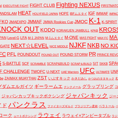
Fighting NEXUS
FIGHT CLUB
al
FIRSTMAT
EXECUTIVE FIGHT
HEAT
IGF
ANDSLAM
IMMAF
HOPE
IBFムエタイ
HOLYFIELD JAPAN
IMPA
K-1
JMOC
JMMAF
FKO
JMAEXPO
K-SPIRIT
JMMA Rookies Cup
KNOCK OUT
KROS
KODO
KORAKUEN JAMBULL
KPKB
M
M-ONE
LFA
PAN
Level-G
M-1 JAPAN
M-1ムエタイ
MAS FIGHT
MAX FC
NJKF
NKB
NEXT☆LEVEL
NO KI
 GATE
NICE MIDDLE
FC
PR
PFL
POUNDOUT
POUND STORM
PRINCE REV
POUND OUT
S
S-BATTLE
SPA
SCF
SIT
SCRAP&BUILD
SKKB
SCRAMBLE
SCRAP＆BUILD
UFC
F CHALLENGE
UN
TWOFC
U-NEXT
UAE Warriors
ULTIMATE
ZST
いぶすキック
be
ZAIMAX MUAYTHAI
かきだみし
かつおのタタキック
グダムエルガイツ
ギーラームエ
グラップリング
クンクメール
ジャパンキック
ジャパンカップキックボクシング
会
ジー
パンクラス
イド
ベラトール
ファイターズギルド
ブラジリアン柔術
ラウェイ
ローク
ラウェイ×アンビータブル
ュートボクシング
ラジ