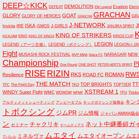
DEEP☆KICK
DEMOLITION
DEFEAT
Eruption
Etern
EM Legend
GRACHAN
GLORY
GOAT
GR
GLORY OF HEROES
GRACHA
J-NETWORK
ISKA
J
Invicta
IRE
J-GIRLS
iSMOS
JANJIRA SPIRIT
KING OF STRIKERS
KING
KINGS CUP
KICKJAM
KING OF KINGS
LEGION
LEGEND（アーツ主催）
LEGEND（ボクシング）
LEGION☆JA
Fight
NEW
MUSASHI ROCK FESTIVAL
NARIAGARI
MVP MMA
Naiza FC
Championship
P
One Round
ONE SHOT
PETER AERTS SPIRIT
RISE
RIZIN
RW
RKS
ROMAN
ROAD FC
Resilience
THE MATCH
TT
TOP BRIGHTS
TOPTIER
TFC
The Fight Day
TKO
XSTREAM 1
WINDY Super Fight
WMC
Youtu
WOWOW
YFU
WPMF
キン
アルティメットシューティング
アンビータブル
キックボクシング振興会
トボクシング
ジムPR
ジム情報
ジャパンAMMA協
ン
ネット中継番組ガ
チャクリキ
セミナー
チームティアラ
ムエタイ
ムエタイオープン
ミネルヴァ
ムエ
アパレル