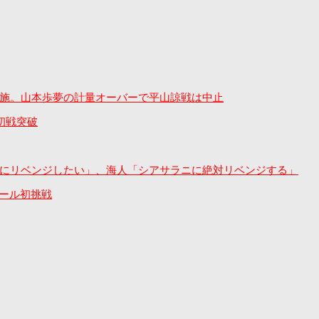
合実施。山本歩夢の計量オーバーで平山諒戦は中止
初戦突破
ンヤンにリベンジしたい」、海人「シアサラニに絶対リベンジする」
ルール初挑戦