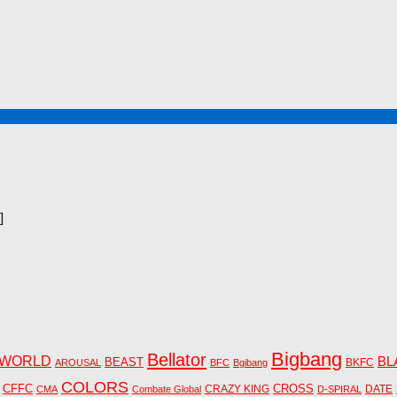
]
Bigbang
Bellator
 WORLD
BL
BEAST
BKFC
AROUSAL
BFC
Bgibang
COLORS
CFFC
CRAZY KING
CROSS
DATE
CMA
Combate Global
D-SPIRAL