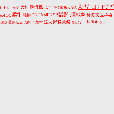
新型コロナ
巌流島
大和
広告
千葉キック
心技館
敬天愛人
集
格闘代理戦争
柔術
格闘DREAMERS
格闘技医学会
技連合会
野良犬祭
蹴拳
達人
静岡キック
藤原祭
超人祭り
雄伝説
雑文ラジオ