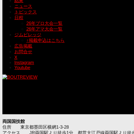
結果
ニュース
トピックス
日程
26年プロ大会一覧
26年アマ大会一覧
ジムビレッジ
↑掲載申込はこちら
広告掲載
お問合せ
X
Instagram
Youtube
両国国技館
住所 東京都墨田区横網1-3-28
アクセス JR両国駅より徒歩1分、都営大江戸線両国駅より徒