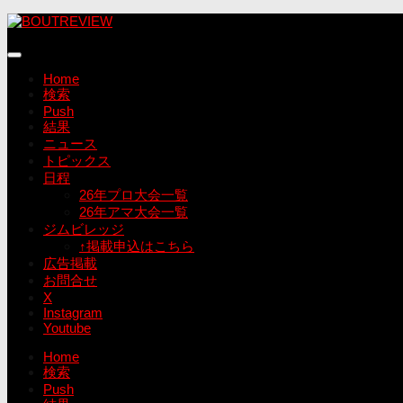
コ
ン
テ
ン
Home
ツ
検索
へ
Push
ス
結果
キ
ニュース
ッ
トピックス
プ
日程
26年プロ大会一覧
26年アマ大会一覧
ジムビレッジ
↑掲載申込はこちら
広告掲載
お問合せ
X
Instagram
Youtube
Home
検索
Push