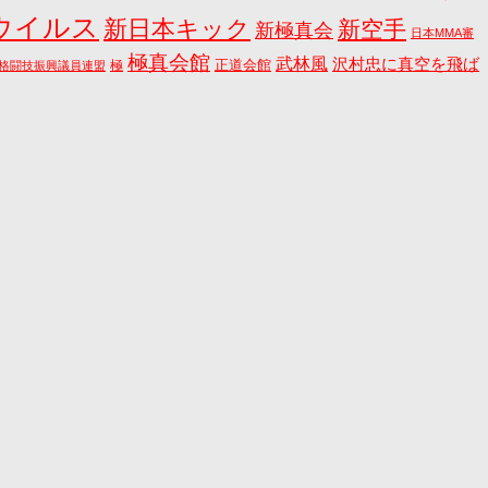
ウイルス
新日本キック
新空手
新極真会
日本MMA審
極真会館
武林風
沢村忠に真空を飛ば
正道会館
極
格闘技振興議員連盟