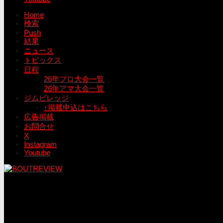
Home
検索
Push
結果
ニュース
トピックス
日程
26年プロ大会一覧
26年アマ大会一覧
ジムビレッジ
↑掲載申込はこちら
広告掲載
お問合せ
X
Instagram
Youtube