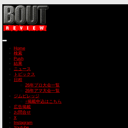
コ
ン
テ
ン
ツ
へ
ス
キ
Home
ッ
検索
プ
Push
結果
ニュース
トピックス
日程
26年プロ大会一覧
26年アマ大会一覧
ジムビレッジ
↑掲載申込はこちら
広告掲載
お問合せ
X
Instagram
Youtube