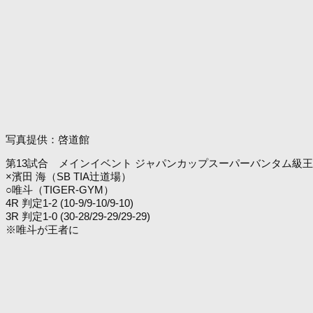
写真提供：啓道館
第13試合 メインイベント ジャパンカップスーパーバンタム級王座決定
×濱田 海（SB TIA辻道場）
○唯斗（TIGER-GYM）
4R 判定1-2 (10-9/9-10/9-10)
3R 判定1-0 (30-28/29-29/29-29)
※唯斗が王者に