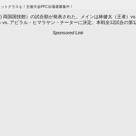
ィットクラスも！主催大会PFC出場者募集中！
2月13日(日) 両国国技館）の試合順が発表された。メインは林健太（王者）v
ル vs. アビラル・ヒマラヤン・チーターに決定。本戦全12試合の第1
Sponsored Link