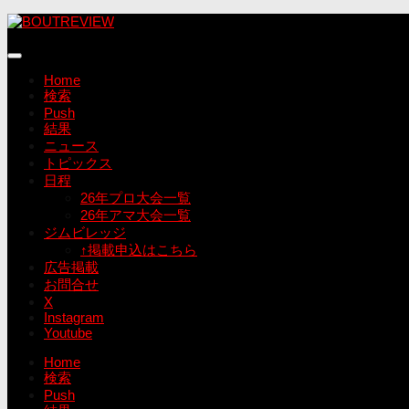
コ
ン
テ
ン
Home
ツ
検索
へ
Push
ス
結果
キ
ニュース
ッ
トピックス
プ
日程
26年プロ大会一覧
26年アマ大会一覧
ジムビレッジ
↑掲載申込はこちら
広告掲載
お問合せ
X
Instagram
Youtube
Home
検索
Push