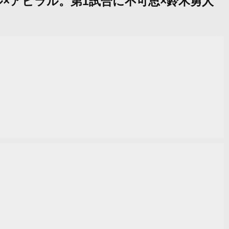
ノル×アビラル。第1試合に不可思×鈴木勇人