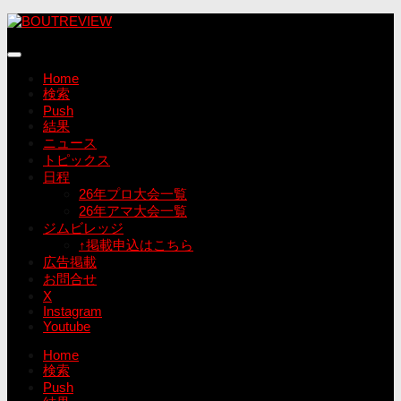
コ
ン
テ
ン
Home
ツ
検索
へ
Push
ス
結果
キ
ニュース
ッ
トピックス
プ
日程
26年プロ大会一覧
26年アマ大会一覧
ジムビレッジ
↑掲載申込はこちら
広告掲載
お問合せ
X
Instagram
Youtube
Home
検索
Push