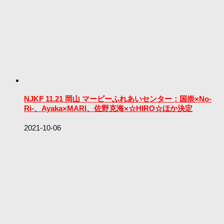
NJKF 11.21 岡山 マービーふれあいセンター：国崇×No-
Ri-、Ayaka×MARI、佐野克海×☆HIRO☆ほか決定
2021-10-06