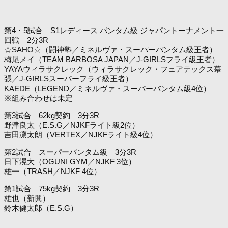
第4・5試合 S1レディース バンタム級 ジャパントーナメント一
回戦 2分3R
☆SAHO☆（闘神塾／ミネルヴァ・スーパーバンタム級王者）
梅尾メイ（TEAM BARBOSA JAPAN／J-GIRLSフライ級王者）
YAYAウィラサクレック（ウィラサクレック・フェアテックス幕
張／J-GIRLSスーパーフライ級王者）
KAEDE（LEGEND／ミネルヴァ・スーパーバンタム級4位）
※組み合わせは未定
第3試合 62kg契約 3分3R
野津良太（E.S.G／NJKFライト級2位）
吉田凛太朗（VERTEX／NJKFライト級4位）
第2試合 スーパーバンタム級 3分3R
日下滉大（OGUNI GYM／NJKF 3位）
雄一（TRASH／NJKF 4位）
第1試合 75kg契約 3分3R
雄也（新興）
鈴木健太郎（E.S.G）