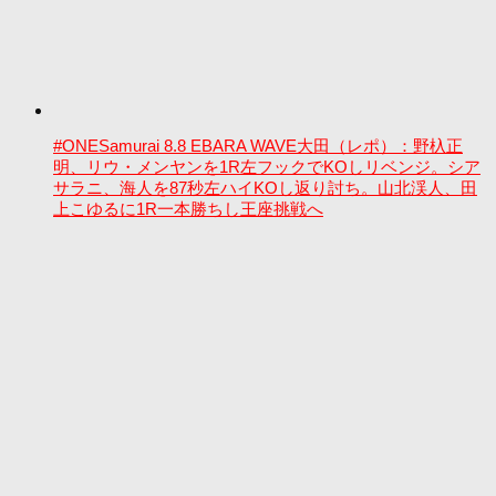
#ONESamurai 8.8 EBARA WAVE大田（レポ）：野杁正
明、リウ・メンヤンを1R左フックでKOしリベンジ。シア
サラニ、海人を87秒左ハイKOし返り討ち。山北渓人、田
上こゆるに1R一本勝ちし王座挑戦へ