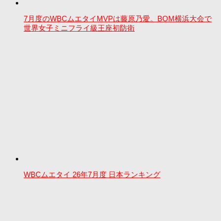
7月度のWBCムエタイMVPは藤原乃愛。BOM横浜大会で
世界女子ミニフライ級王座初防衛
WBCムエタイ 26年7月度 日本ランキング