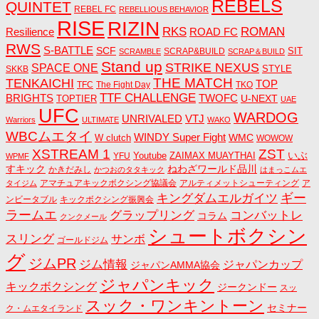
REBELS
QUINTET
REBEL FC
REBELLIOUS BEHAVIOR
RISE
RIZIN
RKS
ROMAN
ROAD FC
Resilience
RWS
S-BATTLE
SCF
SIT
SCRAP&BUILD
SCRAMBLE
SCRAP＆BUILD
Stand up
STRIKE NEXUS
SPACE ONE
STYLE
SKKB
THE MATCH
TENKAICHI
TOP
TFC
The Fight Day
TKO
TTF CHALLENGE
BRIGHTS
TWOFC
U-NEXT
TOPTIER
UAE
UFC
WARDOG
UNRIVALED
VTJ
Warriors
ULTIMATE
WAKO
WBCムエタイ
WINDY Super Fight
WMC
W clutch
WOWOW
ZST
XSTREAM 1
いぶ
Youtube
ZAIMAX MUAYTHAI
YFU
WPMF
すキック
ねわざワールド品川
かきだみし
かつおのタタキック
はまっこムエ
アマチュアキックボクシング協議会
アルティメットシューティング
ア
タイジム
キングダムエルガイツ
ギー
ンビータブル
キックボクシング振興会
ラームエ
コンバットレ
グラップリング
コラム
クンクメール
シュートボクシン
スリング
サンボ
ゴールドジム
グ
ジムPR
ジム情報
ジャパンカップ
ジャパンAMMA協会
ジャパンキック
キックボクシング
ジークンドー
スッ
スック・ワンキントーン
セミナー
ク・ムエタイランド