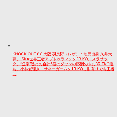
KNOCK OUT 8.8 大阪 羽曳野（レポ）：地元出身 久井大
夢、ISKA世界王者アブドゥラマンを2R KO。スラサッ
ク、“狂拳”迅との合計6度のダウンの応酬の末に3R TKO勝
ち。小林愛理奈、サネーガームを1R KOし肘有りでも王者
に