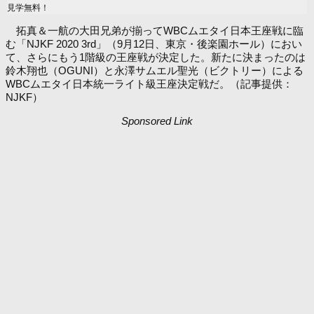
見学無料！
拓真＆一航の大田兄弟が揃ってWBCムエタイ日本王座戦に臨
む「NJKF 2020 3rd」（9月12日、東京・後楽園ホール）におい
て、さらにもう1階級の王座戦が決定した。新たに決まったのは
鈴木翔也（OGUNI）と永澤サムエル聖光（ビクトリー）による
WBCムエタイ日本統一ライト級王座決定戦だ。（記事提供：
NJKF）
Sponsored Link