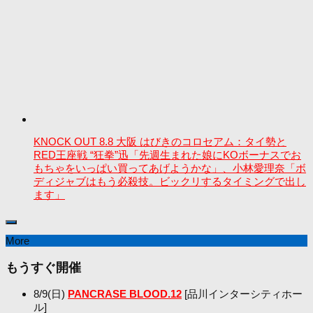
KNOCK OUT 8.8 大阪 はびきのコロセアム：タイ勢と
RED王座戦 “狂拳”迅「先週生まれた娘にKOボーナスでお
もちゃをいっぱい買ってあげようかな」、小林愛理奈「ボ
ディジャブはもう必殺技。ビックリするタイミングで出し
ます」
More
もうすぐ開催
8/9(日)
PANCRASE BLOOD.12
[品川インターシティホー
ル]