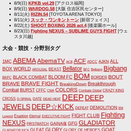
8/9(日)
KPKB vol.29
[アクロス福岡]
8/9(日)
WARDOG.58
[大阪 住吉区民センター]
8/11(火)
RIZIN.54
[TOYOTA ARENA TOKYO]
8/11(火)
スック・ワンキントーン
[新宿フェイス]
8/22(土)
SHOOT BOXING 2026 act.4
[後楽園ホール]
8/23(日)
Fighting NEXUS – SUBLIME GUYS FIGHT
[ウェ
スタ川越]
大会・競技・分野別タグ
ABEMA
AbemaTV
ACF
1MC
ALL
AJKN
ADCC
ACB
Bigbang
Bellator
BOX WORLD
BEAST
AROUSAL
BFC
Bgibang
BOM
BOUT
BLACK COMBAT
BLOOM FC
BORDER
BKFC
BRAVE FIGHT
BRAVE
Breakthrough
BreakingDown
COLORS
Combat
BURST
CFFC
CRAZY KING
CMA
Combate Global
DEEP
DEEP
CROSS
DATE
D-SPIRAL
DEAD HEAT
JEWELS
DEEP☆KICK
DEMOLITION
DEFEAT
EM
Fighting
FIGHT CLUB
Eruption
Eternal
Legend
EXECUTIVE FIGHT
NEXUS
GLADIATOR
GAINA魂
GFG
FIRSTMATCH
GLORY
GOAT
GLEAT
GLORY OF HEROES
GLADIATOR KICK