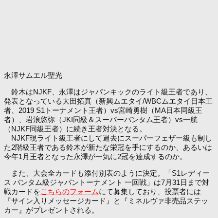
永澤サムエル聖光
鈴木はNJKF、永澤はジャパンキックのライト級王者であり、
発表となっている大田拓真（新興ムエタイ/WBCムエタイ日本王
者、2019 S1トーナメント王者）vs宮崎勇樹（MA日本同級王
者）、岩浪悠弥（JKI同級＆スーパーバンタム王者）vs一航
（NJKF同級王者）に続き王者対決となる。
NJKF現ライト級王者にして過去にスーパーフェザー級も制し
た2階級王者である鈴木が新たな栄冠を手にするのか、あるいは
今年1月王者となった永澤が一気に2冠を達成するのか。
また、大会全カードも添付別表のように決定。「S1レディー
ス バンタム級ジャパントーナメント 一回戦」は7月31日まで対
戦カードを
こちらのフォーム
にて募集しており、投票者には
『サイン入りメッセージカード』と『ミネルヴァ非売品ステッ
カー』がプレゼントされる。