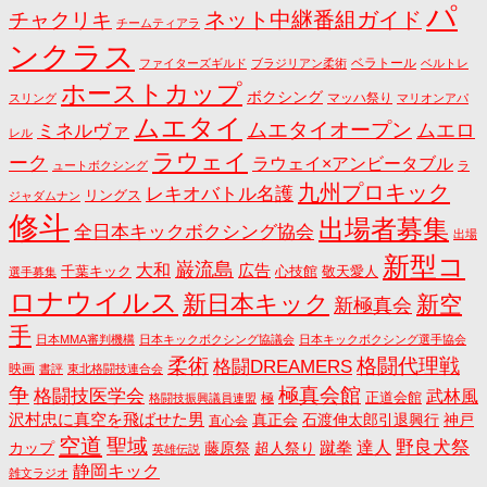
パ
ネット中継番組ガイド
チャクリキ
チームティアラ
ンクラス
ベラトール
ファイターズギルド
ブラジリアン柔術
ベルトレ
ホーストカップ
ボクシング
マッハ祭り
スリング
マリオンアパ
ムエタイ
ムエタイオープン
ミネルヴァ
ムエロ
レル
ラウェイ
ーク
ラウェイ×アンビータブル
ュートボクシング
ラ
九州プロキック
レキオバトル名護
リングス
ジャダムナン
修斗
出場者募集
全日本キックボクシング協会
出場
新型コ
巌流島
大和
広告
千葉キック
心技館
敬天愛人
選手募集
ロナウイルス
新日本キック
新空
新極真会
手
日本MMA審判機構
日本キックボクシング協議会
日本キックボクシング選手協会
格闘代理戦
柔術
格闘DREAMERS
映画
書評
東北格闘技連合会
争
極真会館
格闘技医学会
武林風
正道会館
極
格闘技振興議員連盟
沢村忠に真空を飛ばせた男
真正会
石渡伸太郎引退興行
神戸
直心会
空道
聖域
野良犬祭
蹴拳
達人
カップ
藤原祭
超人祭り
英雄伝説
静岡キック
雑文ラジオ