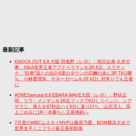
最新記事
KNOCK OUT 8.8 大阪 羽曳野（レポ）：地元出身 久井大
夢、ISKA世界王者アブドゥラマンを2R KO。スラサッ
ク、“狂拳”迅との合計6度のダウンの応酬の末に3R TKO勝
ち。小林愛理奈、サネーガームを1R KOし肘有りでも王者
に
#ONESamurai 8.8 EBARA WAVE大田（レポ）：野杁正
明、リウ・メンヤンを1R左フックでKOしリベンジ。シア
サラニ、海人を87秒左ハイKOし返り討ち。山北渓人、田
上こゆるに1R一本勝ちし王座挑戦へ
7月度のWBCムエタイMVPは藤原乃愛。BOM横浜大会で
世界女子ミニフライ級王座初防衛