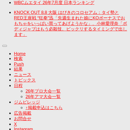
WBCムエタイ 26年7月度 日本ランキング
KNOCK OUT 8.8 大阪 はびきのコロセアム：タイ勢と
RED王座戦 “狂拳”迅「先週生まれた娘にKOボーナスでお
もちゃをいっぱい買ってあげようかな」、小林愛理奈「ボ
ディジャブはもう必殺技。ビックリするタイミングで出し
ます」
Home
検索
Push
結果
ニュース
トピックス
日程
26年プロ大会一覧
26年アマ大会一覧
ジムビレッジ
↑掲載申込はこちら
広告掲載
お問合せ
X
Instagram