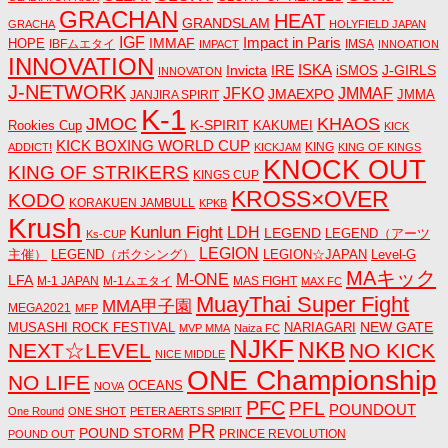
GRACHAN
HEAT
GRANDSLAM
GRACHA
HOLYFIELD JAPAN
IGF
Impact in Paris
IMMAF
HOPE
IBFムエタイ
IMSA
IMPACT
INNOATION
INNOVATION
ISKA
Invicta
IRE
J-GIRLS
iSMOS
INNOVATON
J-NETWORK
JMMAF
JFKO
JMAEXPO
JANJIRA SPIRIT
JMMA
K-1
JMOC
KHAOS
K-SPIRIT
Rookies Cup
KAKUMEI
KICK
KICK BOXING WORLD CUP
KING
ADDICT!
KICKJAM
KING OF KINGS
KNOCK OUT
KING OF STRIKERS
KINGS CUP
KROSS×OVER
KODO
KORAKUEN JAMBULL
KPKB
Krush
Kunlun Fight
LDH
LEGEND
LEGEND（アーツ
Ks-CUP
LEGION
主催）
LEGEND（ボクシング）
LEGION☆JAPAN
Level-G
MAキック
M-ONE
LFA
M-1 JAPAN
M-1ムエタイ
MAS FIGHT
MAX FC
MuayThai Super Fight
MMA甲子園
MEGA2021
MFP
NEW GATE
MUSASHI ROCK FESTIVAL
NARIAGARI
MVP MMA
Naiza FC
NJKF
NKB
NEXT☆LEVEL
NO KICK
NICE MIDDLE
ONE Championship
NO LIFE
OCEANS
NOVA
PFC
PFL
POUNDOUT
One Round
ONE SHOT
PETER AERTS SPIRIT
PR
POUND STORM
PRINCE REVOLUTION
POUND OUT