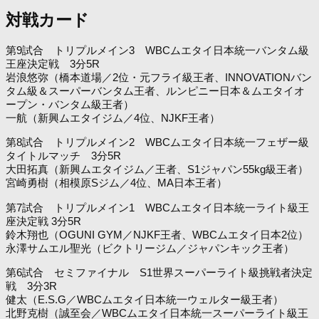
対戦カード
第9試合 トリプルメイン3 WBCムエタイ日本統一バンタム級
王座決定戦 3分5R
岩浪悠弥（橋本道場／2位・元フライ級王者、INNOVATIONバン
タム級＆スーパーバンタム王者、ルンピニー日本＆ムエタイオ
ープン・バンタム級王者）
一航（新興ムエタイジム／4位、NJKF王者）
第8試合 トリプルメイン2 WBCムエタイ日本統一フェザー級
タイトルマッチ 3分5R
大田拓真（新興ムエタイジム／王者、S1ジャパン55kg級王者）
宮崎勇樹（相模原Sジム／4位、MA日本王者）
第7試合 トリプルメイン1 WBCムエタイ日本統一ライト級王
座決定戦 3分5R
鈴木翔也（OGUNI GYM／NJKF王者、WBCムエタイ日本2位）
永澤サムエル聖光（ビクトリージム／ジャパンキック王者）
第6試合 セミファイナル S1世界スーパーライト級挑戦者決定
戦 3分3R
健太（E.S.G／WBCムエタイ日本統一ウェルター級王者）
北野克樹（誠至会／WBCムエタイ日本統一スーパーライト級王