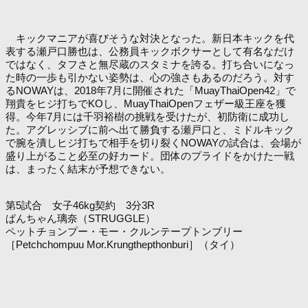
キックマニアが喜びそうな対決となった。新日本キックを代
表する瀬戸口勝也は、公務員キックボクサーとして有名なだけ
ではなく、タフさと無尽蔵のスタミナを誇る。打ち合いになっ
た時の一歩も引かない姿勢は、心の強さもあるのだろう。対す
るNOWAYは、2018年7月に開催された「MuayThaiOpen42」で
翔貴をヒジ打ちでKOし、MuayThaiOpenフェザー級王座を獲
得。今年7月には千羽裕樹の挑戦を受けたが、初防衛に成功し
た。アグレッシブに前へ出て勝負する瀬戸口と、ミドルキック
で腕を潰しヒジ打ちで相手を切り裂くNOWAYの試合は、会場が
盛り上がること必至の好カード。団体のプライドをかけた一戦
は、まったく結末が予想できない。
第5試合 女子46kg契約 3分3R
ぱんちゃん璃奈（STRUGGLE）
ペットチョンプー・モー・クルンテープトンブリー
［Petchchompuu Mor.Krungthepthonburi］（タイ）