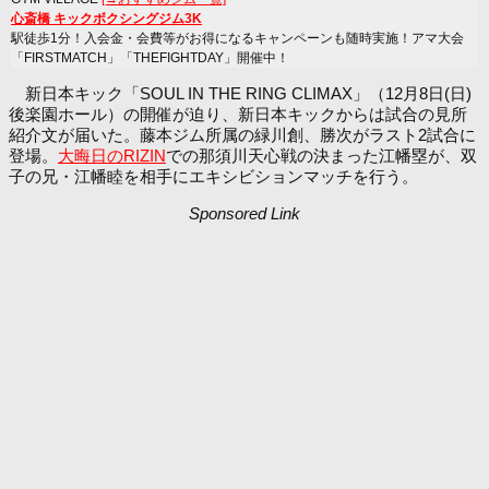
心斎橋 キックボクシングジム3K
駅徒歩1分！入会金・会費等がお得になるキャンペーンも随時実施！アマ大会
「FIRSTMATCH」「THEFIGHTDAY」開催中！
新日本キック「SOUL IN THE RING CLIMAX」（12月8日(日)
後楽園ホール）の開催が迫り、新日本キックからは試合の見所
紹介文が届いた。藤本ジム所属の緑川創、勝次がラスト2試合に
登場。
大晦日のRIZIN
での那須川天心戦の決まった江幡塁が、双
子の兄・江幡睦を相手にエキシビションマッチを行う。
Sponsored Link