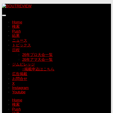
コ
ン
テ
ン
Home
ツ
検索
へ
Push
ス
結果
キ
ニュース
ッ
トピックス
プ
日程
26年プロ大会一覧
26年アマ大会一覧
ジムビレッジ
↑掲載申込はこちら
広告掲載
お問合せ
X
Instagram
Youtube
Home
検索
Push