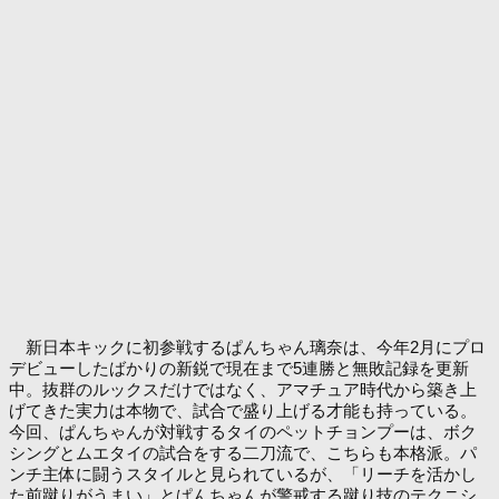
新日本キックに初参戦するぱんちゃん璃奈は、今年2月にプロ
デビューしたばかりの新鋭で現在まで5連勝と無敗記録を更新
中。抜群のルックスだけではなく、アマチュア時代から築き上
げてきた実力は本物で、試合で盛り上げる才能も持っている。
今回、ぱんちゃんが対戦するタイのペットチョンプーは、ボク
シングとムエタイの試合をする二刀流で、こちらも本格派。パ
ンチ主体に闘うスタイルと見られているが、「リーチを活かし
た前蹴りがうまい」とぱんちゃんが警戒する蹴り技のテクニシ