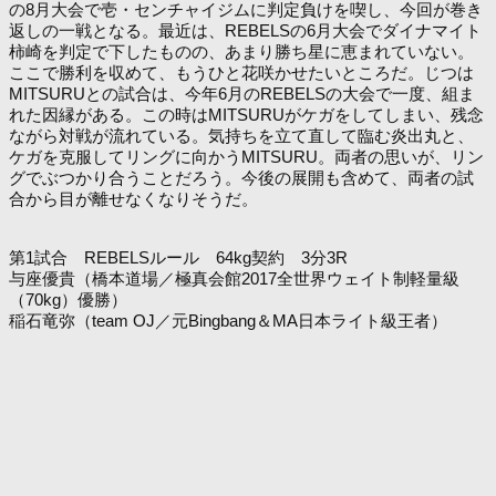
の8月大会で壱・センチャイジムに判定負けを喫し、今回が巻き
返しの一戦となる。最近は、REBELSの6月大会でダイナマイト
柿崎を判定で下したものの、あまり勝ち星に恵まれていない。
ここで勝利を収めて、もうひと花咲かせたいところだ。じつは
MITSURUとの試合は、今年6月のREBELSの大会で一度、組ま
れた因縁がある。この時はMITSURUがケガをしてしまい、残念
ながら対戦が流れている。気持ちを立て直して臨む炎出丸と、
ケガを克服してリングに向かうMITSURU。両者の思いが、リン
グでぶつかり合うことだろう。今後の展開も含めて、両者の試
合から目が離せなくなりそうだ。
第1試合 REBELSルール 64kg契約 3分3R
与座優貴（橋本道場／極真会館2017全世界ウェイト制軽量級
（70kg）優勝）
稲石竜弥（team OJ／元Bingbang＆MA日本ライト級王者）