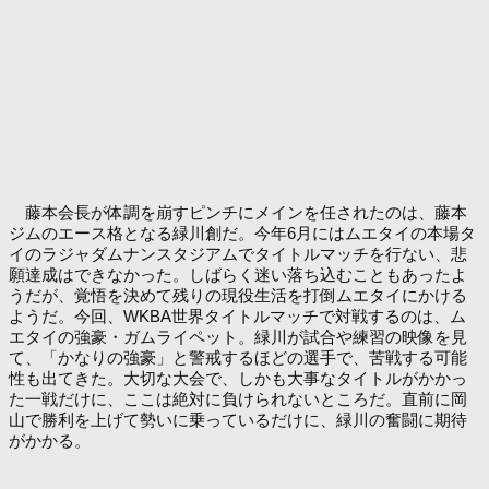
藤本会長が体調を崩すピンチにメインを任されたのは、藤本
ジムのエース格となる緑川創だ。今年6月にはムエタイの本場タ
イのラジャダムナンスタジアムでタイトルマッチを行ない、悲
願達成はできなかった。しばらく迷い落ち込むこともあったよ
うだが、覚悟を決めて残りの現役生活を打倒ムエタイにかける
ようだ。今回、WKBA世界タイトルマッチで対戦するのは、ム
エタイの強豪・ガムライペット。緑川が試合や練習の映像を見
て、「かなりの強豪」と警戒するほどの選手で、苦戦する可能
性も出てきた。大切な大会で、しかも大事なタイトルがかかっ
た一戦だけに、ここは絶対に負けられないところだ。直前に岡
山で勝利を上げて勢いに乗っているだけに、緑川の奮闘に期待
がかかる。