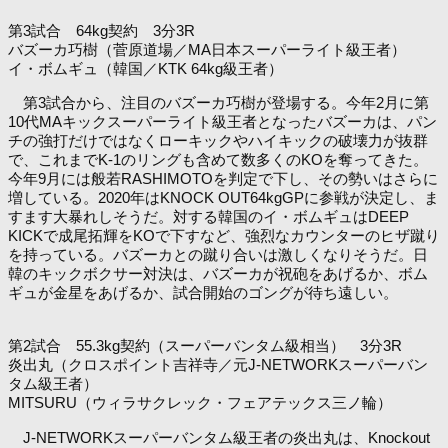
第3試合 64kg契約 3分3R
バズーカ巧樹（菅原道場／MA日本スーパーライト級王者）
イ・ボムギュ（韓国／KTK 64kg級王者）
第3試合から、注目のバズーカ巧樹が登場する。今年2月に第
10代MAキックスーパーライト級王者となったバズーカは、パン
チの強打だけではなくローキックやハイキックの破壊力が抜群
で、これまでK-1のリングも含めて数多くのKOを奪ってきた。
今年9月には般若RASHIMOTOを判定で下し、その勢いはさらに
増している。2020年はKNOCK OUT64kgGPに参戦が決定し、ま
すます大暴れしそうだ。対する韓国のイ・ボムギュはDEEP
KICKで成尾拓輝をKOで下すなど、強烈なカウンターのヒザ蹴り
を持っている。バズーカとの蹴り合いは激しくなりそうだ。日
韓のキックボクサー対決は、バズーカが祝砲をあげるか、ボム
ギュが金星をあげるか、試合開始のゴングが待ち遠しい。
第2試合 55.3kg契約（スーパーバンタム級相当） 3分3R
炎出丸（クロスポイント吉祥寺／元J-NETWORKスーパーバン
タム級王者）
MITSURU（ウィラサクレック・フェアテックス三ノ輪）
J-NETWORKスーパーバンタム級王者の炎出丸は、Knockout