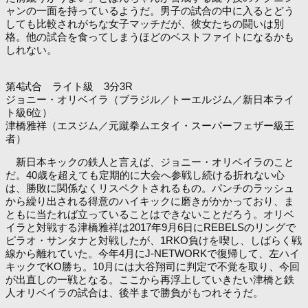
ャンの一面を持っているようだ。男子の試合の中に入るとどう
しても比較されがちな女子マッチだが、彼女たちの闘いは別
格。他の試合を食ってしまうほどのベストファイトになるかも
しれない。
第4試合 ライト級 3分3R
ジョニー・オリベイラ（ブラジル／トーエルジム／新日本ライ
ト級6位）
津橋雅祥（エスジム／元蹴拳ムエタイ・スーパーフェザー級王
者）
新日本キックの鉄人と言えば、ジョニー・オリベイラのこと
だ。40歳を超えても定期的に大会へ参戦し続ける折れない心
は、勝敗に関係なくリスペクトされるもの。パンチのラッシュ
から繰り出される得意のハイキックに磨きがかかっており、ま
ともに当たれば立っていることはできないことだろう。オリベ
イラと対戦する津橋雅祥は2017年9月6日にREBELSのリングで
ピラオ・サンタナと対戦したが、1RKO負けを喫し、しばらく戦
線から離れていた。今年4月にJ-NETWORKで復帰して、左ハイ
キックでKO勝ち。10月には大谷翔司に判定で不覚を取り、今回
が出直しの一戦となる。ここから再浮上していきたい津橋と鉄
人オリベイラの試合は、後半まで勝負がもつれそうだ。