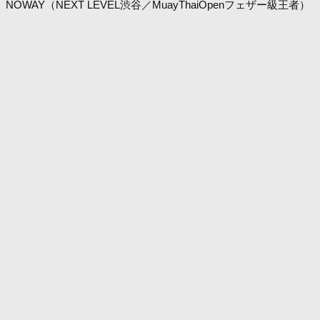
NOWAY（NEXT LEVEL渋谷／MuayThaiOpenフェザー級王者）