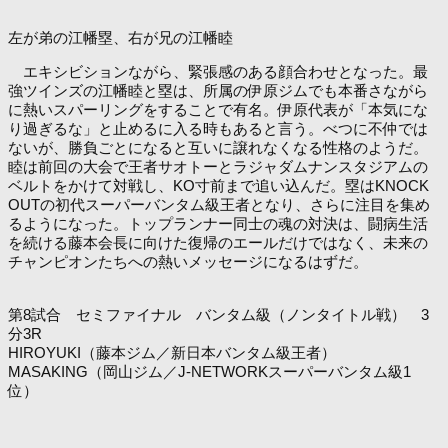
左が弟の江幡塁、右が兄の江幡睦
エキシビションながら、緊張感のある顔合わせとなった。最
強ツインズの江幡睦と塁は、所属の伊原ジムでも本番さながら
に熱いスパーリングをすることで有名。伊原代表が「本気にな
り過ぎるな」と止めるに入る時もあると言う。べつに不仲では
ないが、勝負ごとになると互いに譲れなくなる性格のようだ。
睦は前回の大会で王者サオトーとラジャダムナンスタジアムの
ベルトをかけて対戦し、KO寸前まで追い込んだ。塁はKNOCK
OUTの初代スーパーバンタム級王者となり、さらに注目を集め
るようになった。トップランナー同士の魂の対決は、闘病生活
を続ける藤本会長に向けた復帰のエールだけではなく、未来の
チャンピオンたちへの熱いメッセージになるはずだ。
第8試合 セミファイナル バンタム級（ノンタイトル戦） 3
分3R
HIROYUKI（藤本ジム／新日本バンタム級王者）
MASAKING（岡山ジム／J-NETWORKスーパーバンタム級1
位）