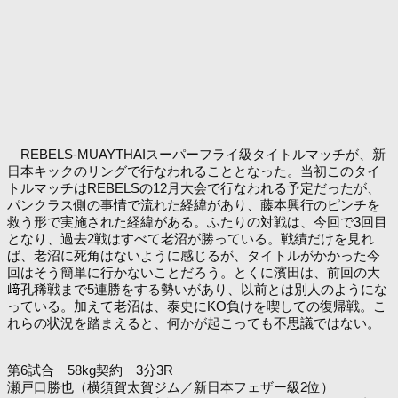
REBELS-MUAYTHAIスーパーフライ級タイトルマッチが、新
日本キックのリングで行なわれることとなった。当初このタイ
トルマッチはREBELSの12月大会で行なわれる予定だったが、
パンクラス側の事情で流れた経緯があり、藤本興行のピンチを
救う形で実施された経緯がある。ふたりの対戦は、今回で3回目
となり、過去2戦はすべて老沼が勝っている。戦績だけを見れ
ば、老沼に死角はないように感じるが、タイトルがかかった今
回はそう簡単に行かないことだろう。とくに濱田は、前回の大
﨑孔稀戦まで5連勝をする勢いがあり、以前とは別人のようにな
っている。加えて老沼は、泰史にKO負けを喫しての復帰戦。こ
れらの状況を踏まえると、何かが起こっても不思議ではない。
第6試合 58kg契約 3分3R
瀬戸口勝也（横須賀太賀ジム／新日本フェザー級2位）