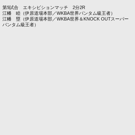
第9試合 エキシビションマッチ 2分2R
江幡 睦（伊原道場本部／WKBA世界バンタム級王者）
江幡 塁（伊原道場本部／WKBA世界＆KNOCK OUTスーパー
バンタム級王者）