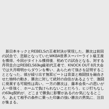
新日本キックとREBELSの王者対決が実現した。勝次は前回
の試合で、悲願となっていたWKBA世界スーパーライト級王座
を獲得。今回がタイトル獲得後、初めての試合となる。対する
丹羽圭介はREBELS63kg級初代王者で、KNOCK OUT 8月大会
では大月晴明からダウンを奪い、あらためて強さを証明するこ
ととなった。彼が繰り出す無双ビートは音楽と格闘技を融合さ
せた独特の動き。勝次に対して絶対の自信があるようで、激闘
に発展する可能性は高い。一方の勝次は、藤本会長への思いが
人一倍強く、ホームで負けられないことだろう。ヒジ打ちなし
の63kg契約が、どこまで勝負に影響があるのか気になるとこ
ろ。あえて相手の条件に乗った印象の強い勝次の男気に、注目
が集まる。