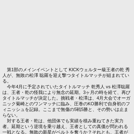
第1部のメインイベントとして KICKウェルター級王者の乾 秀
人が、無敗の松澤 聡羅を迎え撃つタイトルマッチが組まれてい
る。
今年4月に予定されていたタイトルマッチ 乾秀人 vs 松澤聡羅
は、王者・乾の怪我により無念の延期。3ヶ月の時を経て、再び
タイトルマッチが決定した。挑戦者・松澤は、4月大会でオーガ
ニック菊崎とのワンマッチに臨み、圧巻のKO勝利で自身初のフ
ィニッシュを記録。ここまで無傷の5戦5勝と、その勢いは止ま
らない。
対する王者・乾は、他団体でも実績を積み重ねてきた実力
者。延期という逆境を乗り越え、王者としての真価が問われる
一戦となる。無敗の新星がベルトを奪うか？それとも、王者が