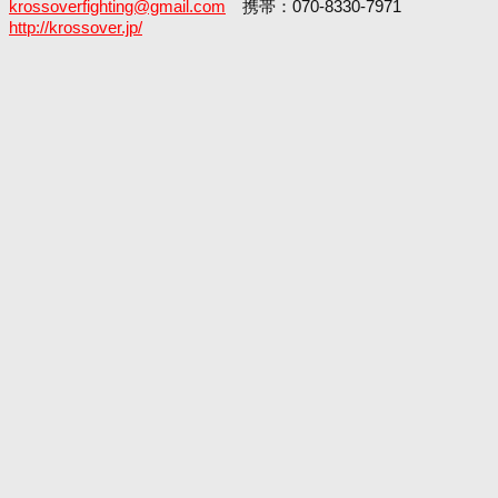
krossoverfighting@gmail.com
携帯：070-8330-7971
http://krossover.jp/