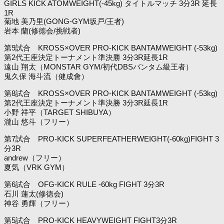
GIRLS KICK ATOMWEIGHT(-45kg) タイトルマッチ 3分3R 延長
1R
菊地 美乃里(GONG-GYM坂戸/王者)
岩本 蘭(修徳会/挑戦者)
第9試合 KROSS×OVER PRO-KICK BANTAMWEIGHT (-53kg)
第2代王座決定トーナメント準決勝 3分3R延長1R
遠山 翔太（MONSTAR GYM/初代DBSバンタム級王者）
鬼久保 海斗流（健成會）
第8試合 KROSS×OVER PRO-KICK BANTAMWEIGHT (-53kg)
第2代王座決定トーナメント準決勝 3分3R延長1R
小野 祥平（TARGET SHIBUYA）
瀧山 悠斗（フリー）
第7試合 PRO-KICK SUPERFEATHERWEIGHT(-60kg)FIGHT 3
分3R
andrew（フリー）
夏気（VRK GYM）
第6試合 OFG-KICK RULE -60kg FIGHT 3分3R
石川 蓮太(修徳会)
神谷 勇輝（フリー）
第5試合 PRO-KICK HEAVYWEIGHT FIGHT3分3R