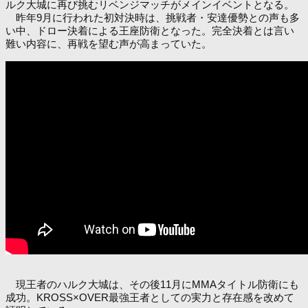
ルク大城に再び挑むリベンジマッチがメインイベントとなる。
昨年9月に行われた初対決時は、挑戦者・安達優勢との声も多
い中、ドロー決着による王座防衛となった。完全決着とは言い
難い内容に、再戦を望む声が高まっていた。
現王者のハルク大城は、その後11月にMMAタイトル防衛にも
成功。KROSS×OVER最強王者としての実力と存在感を改めて