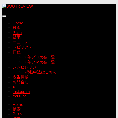
コ
ン
テ
ン
Home
ツ
検索
へ
Push
ス
結果
キ
ニュース
ッ
トピックス
プ
日程
26年プロ大会一覧
26年アマ大会一覧
ジムビレッジ
↑掲載申込はこちら
広告掲載
お問合せ
X
Instagram
Youtube
Home
検索
Push