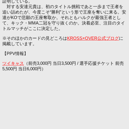
証明している。
対する安達元貴は、初のタイトル挑戦であと一歩まで王者を
追い詰めたが、今度こそ“勝利”という形で王座を奪いに来る。安
達がKOで悲願の王座奪取か。それともハルクが最強王者とし
て、キック・MMA二冠を守り抜くのか。決着必至、注目のタイ
トルマッチがここに決定した。
※そのほかのカードの見どころは
KROSS×OVER公式ブログ
に
掲載しています。
【PPV情報】
ツイキャス
（前売3,000円 当日3,500円 / 選手応援チケット 前売
5,500円 当日6,000円）