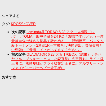
シェアする
タグ:
KROSS×OVER
次の記事
Lemino修斗TORAO 6.28 アクロス福岡（レ
ポ）：TOMA、田中半蔵を2R KO「38歳ですけどもう一度
最後自分の強さを世界で確かめる」。野瀬翔平、バンタム
級トーナメント2連続1R一本勝ちし決勝進出、齋藤奨司と
中島陸に「覚悟して上がって来てください」
前の記事
GLADIATOR 6.28 大阪 176BOX（結果）：チハ
ヤフル・ヅッキーニョス、小森真誉に判定勝ちしライト級
王者に。熊崎夏暉がフライ級暫定王者に。アルブリー・ン
ジャイがスーパーヘビー級王者に
おすすめ