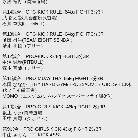
永渕 裕将（岡澤道場）
第14試合 OFG-KICK RULE -64kg FIGHT 3分3R
武 裕太(誠真会館所沢道場)
石川 章太郎（GRIT）
第13試合 OFG-KICK RULE -64kg FIGHT 3分3R
前田 村生(TEAM EIGHT SENDAI）
清水 和也（フリー）
第12試合 PRO-KICK -57kg FIGHT3分3R
中澤 誠弥(PITBULL)
森本 直哉（フリー）
第11試合 PRO-MUAY THAI-55kg FIGHT 2分3R
本田 ななか（TRY HARD GYM/KROSS×OVER GIRLS-KICK初
代フライ級王者）
MOMO（エスジム/ミネルヴァ スーパーフライ級8位）
第10試合 PRO-GIRLS KICK -46kg FIGHT 2分3R
坂上 りま(岡澤道場)
田中 真尋（クボジム）
第9試合 PRO-GIRLS KICK-43kg FIGHT 2分3R
中山 さくら（FJ KICK ASS）