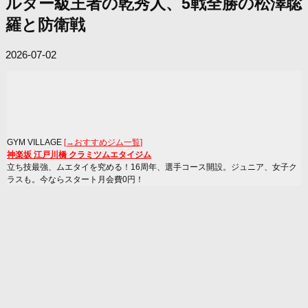
ルター級王者の乾秀人、5戦全勝の松澤聡
羅と防衛戦
2026-07-02
GYM VILLAGE
[→おすすめジム一覧]
神楽坂 江戸川橋 クラミツムエタイジム
立ち技最強、ムエタイを究める！16周年、選手コース開設。ジュニア、女子ク
ラスも。今ならスタート月会費0円！