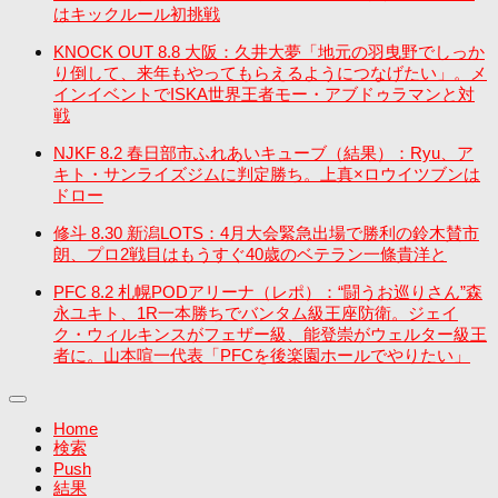
はキックルール初挑戦
KNOCK OUT 8.8 大阪：久井大夢「地元の羽曳野でしっか
り倒して、来年もやってもらえるようにつなげたい」。メ
インイベントでISKA世界王者モー・アブドゥラマンと対
戦
NJKF 8.2 春日部市ふれあいキューブ（結果）：Ryu、ア
キト・サンライズジムに判定勝ち。上真×ロウイツブンは
ドロー
修斗 8.30 新潟LOTS：4月大会緊急出場で勝利の鈴木賛市
朗、プロ2戦目はもうすぐ40歳のベテラン一條貴洋と
PFC 8.2 札幌PODアリーナ（レポ）：“闘うお巡りさん”森
永ユキト、1R一本勝ちでバンタム級王座防衛。ジェイ
ク・ウィルキンスがフェザー級、能登崇がウェルター級王
者に。山本喧一代表「PFCを後楽園ホールでやりたい」
Home
検索
Push
結果