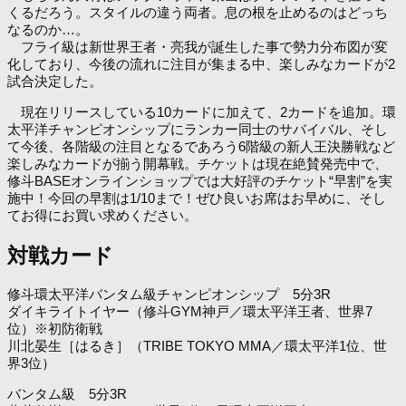
くるだろう。スタイルの違う両者。息の根を止めるのはどっち
なるのか…。
フライ級は新世界王者・亮我が誕生した事で勢力分布図が変
化しており、今後の流れに注目が集まる中、楽しみなカードが2
試合決定した。
現在リリースしている10カードに加えて、2カードを追加。環
太平洋チャンピオンシップにランカー同士のサバイバル、そし
て今後、各階級の注目となるであろう6階級の新人王決勝戦など
楽しみなカードが揃う開幕戦。チケットは現在絶賛発売中で、
修斗BASEオンラインショップでは大好評のチケット“早割”を実
施中！今回の早割は1/10まで！ぜひ良いお席はお早めに、そし
てお得にお買い求めください。
対戦カード
修斗環太平洋バンタム級チャンピオンシップ 5分3R
ダイキライトイヤー（修斗GYM神戸／環太平洋王者、世界7
位）※初防衛戦
川北晏生［はるき］（TRIBE TOKYO MMA／環太平洋1位、世
界3位）
バンタム級 5分3R