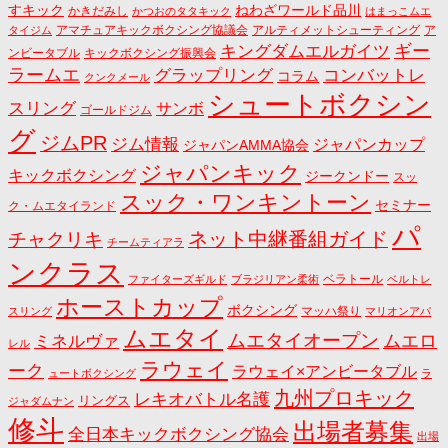
すキック
ねわざワールド品川
かきだみし
かつおのタタキック
はまっこムエ
アマチュアキックボクシング協議会
アルティメットシューティング
ア
タイジム
キングダムエルガイツ
ギー
ンビータブル
キックボクシング振興会
ラームエ
コンバットレ
グラップリング
コラム
クンクメール
シュートボクシン
スリング
サンボ
ゴールドジム
グ
ジムPR
ジム情報
ジャパンカップ
ジャパンAMMA協会
ジャパンキック
キックボクシング
ジークンドー
スッ
スック・ワンキントーン
セミナー
ク・ムエタイランド
パ
ネット中継番組ガイド
チャクリキ
チームティアラ
ンクラス
ベラトール
ファイターズギルド
ブラジリアン柔術
ベルトレ
ホーストカップ
ボクシング
マッハ祭り
スリング
マリオンアパ
ムエタイ
ムエタイオープン
ミネルヴァ
ムエロ
レル
ラウェイ
ーク
ラウェイ×アンビータブル
ュートボクシング
ラ
九州プロキック
レキオバトル名護
リングス
ジャダムナン
修斗
出場者募集
全日本キックボクシング協会
出場