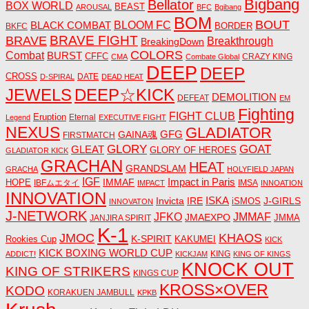
Bigbang
Bellator
BOX WORLD
BEAST
AROUSAL
BFC
Bgibang
BOM
BOUT
BLACK COMBAT
BLOOM FC
BORDER
BKFC
BRAVE FIGHT
BRAVE
Breakthrough
BreakingDown
COLORS
Combat
BURST
CFFC
CRAZY KING
CMA
Combate Global
DEEP
DEEP
CROSS
DATE
D-SPIRAL
DEAD HEAT
JEWELS
DEEP☆KICK
DEMOLITION
DEFEAT
EM
Fighting
FIGHT CLUB
Eruption
Eternal
Legend
EXECUTIVE FIGHT
NEXUS
GLADIATOR
GAINA魂
GFG
FIRSTMATCH
GLORY
GOAT
GLEAT
GLORY OF HEROES
GLADIATOR KICK
GRACHAN
HEAT
GRANDSLAM
GRACHA
HOLYFIELD JAPAN
IGF
Impact in Paris
IMMAF
HOPE
IBFムエタイ
IMSA
IMPACT
INNOATION
INNOVATION
ISKA
Invicta
IRE
J-GIRLS
iSMOS
INNOVATON
J-NETWORK
JMMAF
JFKO
JMAEXPO
JANJIRA SPIRIT
JMMA
K-1
JMOC
KHAOS
K-SPIRIT
Rookies Cup
KAKUMEI
KICK
KICK BOXING WORLD CUP
KING
ADDICT!
KICKJAM
KING OF KINGS
KNOCK OUT
KING OF STRIKERS
KINGS CUP
KROSS×OVER
KODO
KORAKUEN JAMBULL
KPKB