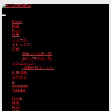
コ
ン
テ
ン
Home
ツ
検索
へ
Push
ス
結果
キ
ニュース
ッ
トピックス
プ
日程
26年プロ大会一覧
26年アマ大会一覧
ジムビレッジ
↑掲載申込はこちら
広告掲載
お問合せ
X
Instagram
Youtube
Home
検索
Push