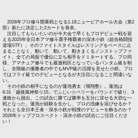
2026年プロ修斗開幕戦となる1.18ニューピアホール大会（第2
部）新たに決定した2カードを発表。
注目してもらいたいのが今大会で早くもプロデビュー戦を迎
える2025年全日本アマ修斗選手権覇者の深水小鉄（総合格闘技
道場STF）。そのファイトスタイルはレスリングをベースに止
まることなく、動いて、動いて、動きまくるノンストップファ
イト。全ての局面で優位に立ち相手をドミネートする。プロ同
様、アマチュア修斗でも最激戦区となっているバンタム級を制
し、全階級の優勝者の中でもMVP級の活躍を見せた小鉄。プロ
ではフライ級でのデビューとなるが大注目になること間違いな
い。
その小鉄の相手になるのが蓮池勇太（飛翔塾）。蓮池は
8.31「越後風神祭り15」でふじい☆ペリーをパウンドで破り、3
連敗から脱出。この試合に勝てば勝率を五分に戻せる大切な一
戦となった。蓮池が経験を生かし、プロの洗練を浴びせるか？
それとも全日本王者・深水小鉄が戦慄のデビューを飾るのか？
2026年トッププロスペクト・深水小鉄の試合にご注目くださ
い！