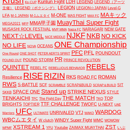
Krush
Kunlun Fight
LDH
LEGEND
LEGEND（アーツ
Ks-CUP
LEGION
主催）
LEGEND（ボクシング）
LEGION☆JAPAN
Level-G
MAキック
M-ONE
LFA
M-1 JAPAN
M-1ムエタイ
MAS FIGHT
MAX FC
MuayThai Super Fight
MMA甲子園
MEGA2021
MFP
NEW GATE
MUSASHI ROCK FESTIVAL
NARIAGARI
MVP MMA
Naiza FC
NJKF
NKB
NEXT☆LEVEL
NO KICK
NICE MIDDLE
ONE Championship
NO LIFE
OCEANS
NOVA
PFC
PFL
POUNDOUT
One Round
ONE SHOT
PETER AERTS SPIRIT
PR
POUND STORM
PRINCE REVOLUTION
POUND OUT
REBELS
QUINTET
REBEL FC
REBELLIOUS BEHAVIOR
RISE
RIZIN
RKS
ROMAN
ROAD FC
Resilience
RWS
S-BATTLE
SCF
SIT
SCRAP&BUILD
SCRAMBLE
SCRAP＆BUILD
Stand up
STRIKE NEXUS
SPACE ONE
STYLE
SKKB
THE MATCH
TENKAICHI
TOP
TFC
The Fight Day
TKO
TTF CHALLENGE
BRIGHTS
TWOFC
U-NEXT
TOPTIER
UAE
UFC
WARDOG
UNRIVALED
VTJ
Warriors
ULTIMATE
WAKO
WBCムエタイ
WINDY Super Fight
WMC
W clutch
WOWOW
ZST
XSTREAM 1
いぶ
Youtube
ZAIMAX MUAYTHAI
YFU
WPMF