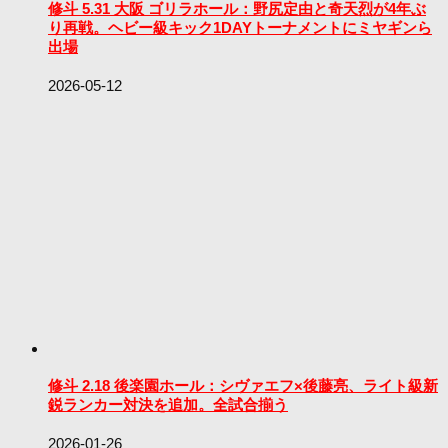
修斗 5.31 大阪 ゴリラホール：野尻定由と奇天烈が4年ぶ
り再戦。ヘビー級キック1DAYトーナメントにミヤギンら
出場
2026-05-12
修斗 2.18 後楽園ホール：シヴァエフ×後藤亮、ライト級新
鋭ランカー対決を追加。全試合揃う
2026-01-26