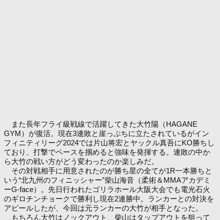
また長年フライ級戦線で活躍してきた大竹陽（HAGANE
GYM）が復活。現在3連敗と崖っぷちに立たされているがイン
フィニティリーグ2024では片山将宏とヤックル真吾にKO勝ちし
ており、打撃でペースを掴めると強味を発揮する。連敗の中か
ら大竹の戦い方がどう変わったのか楽しみだ。
その対戦相手に用意されたのが勝ち星の全てが1R一本勝ちと
いう“北九州のフィニッシャー”柴山海音（柔術＆MMAアカデミ
ーG-face）。先日行われたゴリラホール大阪大会でも電光石火
のギロチンチョークで勝利し現在2連勝中。ランカーとの対決を
アピールしたが、今回は元ランカーの大竹が相手となった。
もちろん大竹はノックアウト、柴山はタップアウトを狙って