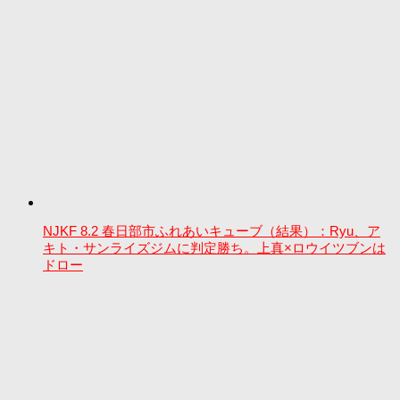
NJKF 8.2 春日部市ふれあいキューブ（結果）：Ryu、ア
キト・サンライズジムに判定勝ち。上真×ロウイツブンは
ドロー