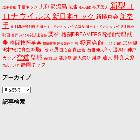
新型コ
巌流島
大和
広告
千葉キック
心技館
敬天愛人
選手募集
ロナウイルス
新日本キック
新空
新極真会
手
日本MMA審判機構
日本キックボクシング協議会
日本キックボクシング選手協会
格闘代理戦
柔術
格闘DREAMERS
映画
書評
東北格闘技連合会
争
極真会館
格闘技医学会
武林風
正道会館
極
格闘技振興議員連盟
沢村忠に真空を飛ばせた男
真正会
石渡伸太郎引退興行
神戸
直心会
空道
聖域
野良犬祭
蹴拳
達人
カップ
藤原祭
超人祭り
英雄伝説
静岡キック
雑文ラジオ
アーカイブ
ア
ー
カ
記事検索
イ
ブ