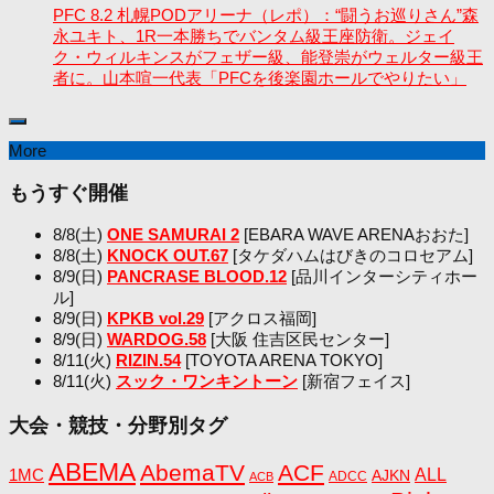
PFC 8.2 札幌PODアリーナ（レポ）：“闘うお巡りさん”森
永ユキト、1R一本勝ちでバンタム級王座防衛。ジェイ
ク・ウィルキンスがフェザー級、能登崇がウェルター級王
者に。山本喧一代表「PFCを後楽園ホールでやりたい」
More
もうすぐ開催
8/8(土)
ONE SAMURAI 2
[EBARA WAVE ARENAおおた]
8/8(土)
KNOCK OUT.67
[タケダハムはびきのコロセアム]
8/9(日)
PANCRASE BLOOD.12
[品川インターシティホー
ル]
8/9(日)
KPKB vol.29
[アクロス福岡]
8/9(日)
WARDOG.58
[大阪 住吉区民センター]
8/11(火)
RIZIN.54
[TOYOTA ARENA TOKYO]
8/11(火)
スック・ワンキントーン
[新宿フェイス]
大会・競技・分野別タグ
ABEMA
AbemaTV
ACF
1MC
ALL
AJKN
ADCC
ACB