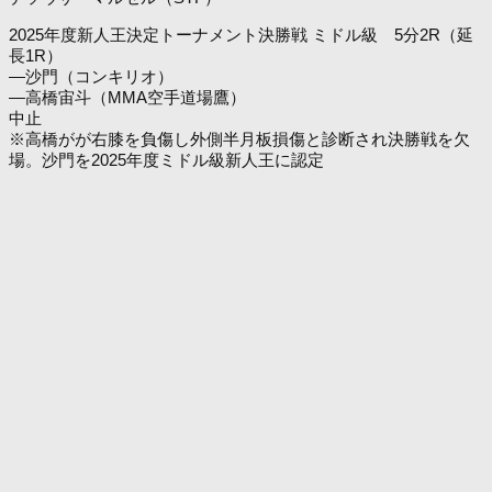
2025年度新人王決定トーナメント決勝戦 ミドル級 5分2R（延
長1R）
―沙門（コンキリオ）
―高橋宙斗（MMA空手道場鷹）
中止
※高橋がが右膝を負傷し外側半月板損傷と診断され決勝戦を欠
場。沙門を2025年度ミドル級新人王に認定