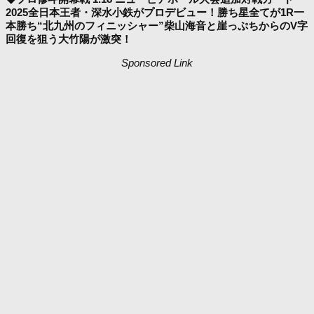
2025全日本王者・深水小鉄がプロデビュー！勝ち星全てが1R一
本勝ち“北九州のフィニッシャー”柴山海音と崖っぷちからのV字
回復を狙う大竹陽が激突！
Sponsored Link