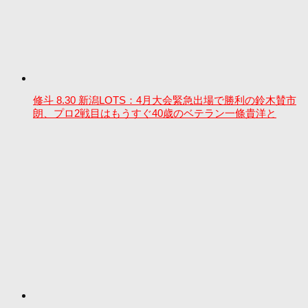
修斗 8.30 新潟LOTS：4月大会緊急出場で勝利の鈴木賛市
朗、プロ2戦目はもうすぐ40歳のベテラン一條貴洋と