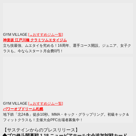
GYM VILLAGE
[→おすすめジム一覧]
神楽坂 江戸川橋 クラミツムエタイジム
立ち技最強、ムエタイを究める！16周年、選手コース開設。ジュニア、女子ク
ラスも。今ならスタート月会費0円！
GYM VILLAGE
[→おすすめジム一覧]
パワーオブドリーム札幌
地下鉄「北24条」徒歩10秒。MMA・キック・グラップリング。初級キック＆
フィットクラスも！主催大会PFC出場者募集中！
【サステインからのプレスリリース】
◆プロ修斗開幕戦 1.18 ニューピアホール大会追加対戦カード