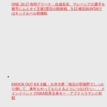
ONE 10.17 有明アリーナ：吉成名高、マレーシアの選手を
相手にムエタイ王座2度目の防衛戦。9.12 横浜BUNTAIで
はキックルール初挑戦
KNOCK OUT 8.8 大阪：久井大夢「地元の羽曳野でしっか
り倒して、来年もやってもらえるようにつなげたい」。メ
インイベントでISKA世界王者モー・アブドゥラマンと対
戦