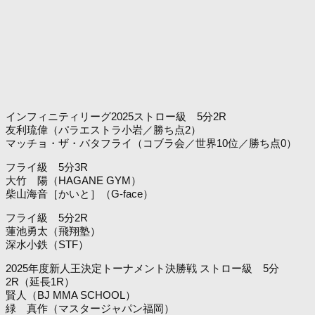
インフィニティリーグ2025ストロー級 5分2R
友利琉偉（パラエストラ小岩／勝ち点2）
マッチョ・ザ・バタフライ（コブラ会／世界10位／勝ち点0）
フライ級 5分3R
大竹 陽（HAGANE GYM）
柴山海音［かいと］（G-face）
フライ級 5分2R
蓮池勇太（飛翔塾）
深水小鉄（STF）
2025年度新人王決定トーナメント決勝戦 ストロー級 5分
2R（延長1R）
賢人（BJ MMA SCHOOL）
緑 真作（マスタージャパン福岡）