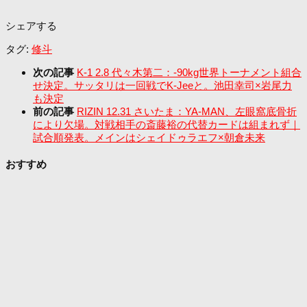
シェアする
タグ:
修斗
次の記事
K-1 2.8 代々木第二：-90kg世界トーナメント組合
せ決定。サッタリは一回戦でK-Jeeと。池田幸司×岩尾力
も決定
前の記事
RIZIN 12.31 さいたま：YA-MAN、左眼窩底骨折
により欠場。対戦相手の斎藤裕の代替カードは組まれず｜
試合順発表。メインはシェイドゥラエフ×朝倉未来
おすすめ